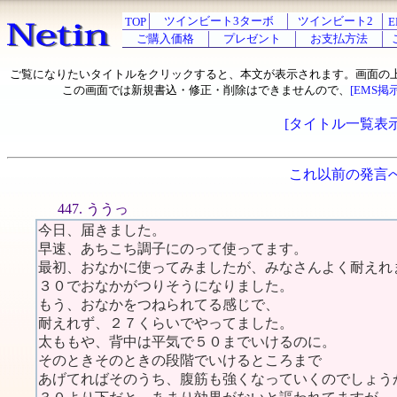
ツインビート3ターボ
ツインビート2
TOP
E
ご購入価格
プレゼント
お支払方法
ご覧になりたいタイトルをクリックすると、本文が表示されます。画面の
この画面では新規書込・修正・削除はできませんので、
[EMS掲
[タイトル一覧表示
これ以前の発言
447. ううっ
今日、届きました。
早速、あちこち調子にのって使ってます。
最初、おなかに使ってみましたが、みなさんよく耐えれ
３０でおなかがつりそうになりました。
もう、おなかをつねられてる感じで、
耐えれず、２７くらいでやってました。
太ももや、背中は平気で５０までいけるのに。
そのときそのときの段階でいけるところまで
あげてればそのうち、腹筋も強くなっていくのでしょう