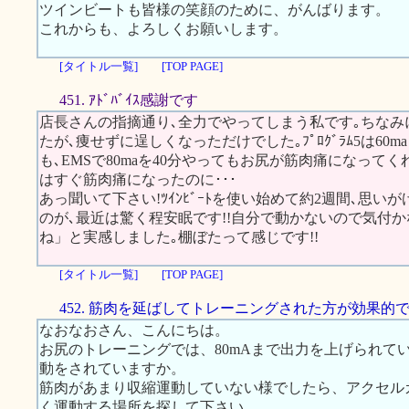
ツインビートも皆様の笑顔のために、がんばります。
これからも、よろしくお願いします。
[タイトル一覧]
[TOP PAGE]
451. ｱﾄﾞﾊﾞｲｽ感謝です
店長さんの指摘通り､全力でやってしまう私です｡ちなみにｽｶ
たが､痩せずに逞しくなっただけでした｡ﾌﾟﾛｸﾞﾗﾑ5は60
も､EMSで80maを40分やってもお尻が筋肉痛になって
はすぐ筋肉痛になったのに･･･
あっ聞いて下さい!ﾂｲﾝﾋﾞｰﾄを使い始めて約2週間､思
のが､最近は驚く程安眠です!!自分で動かないので気付
ね」と実感しました｡棚ぼたって感じです!!
[タイトル一覧]
[TOP PAGE]
452. 筋肉を延ばしてトレーニングされた方が効果的
なおなおさん、こんにちは。
お尻のトレーニングでは、80mAまで出力を上げられて
動をされていますか。
筋肉があまり収縮運動していない様でしたら、アクセル
く運動する場所を探して下さい。