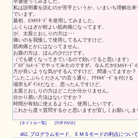
早速使ってみました。
私は説明書を読むのが苦手というか、いまいち理解出来
でいます。
最初、EMSﾓｰﾄﾞを使用してみました。
ふくらはぎが程よい筋肉痛になってます。
が、太股とおしりの方は･･･
痛いのを我慢して使用してるんですけど、
筋肉痛とかにはなってません。
お腹の方は、ほんの少だけです。
（でも硬くなってきているので効いてると思います）
ﾌﾟﾛｸﾞﾗﾑﾓｰﾄﾞでやってみたのですが、なんだかEMSﾓｰﾄﾞ
方が良いような気がするんですけど、間違ってますか？
”ふたこぶらくださん”の言う通り、ｱｸｾﾙｶﾞｰﾄﾞを付ける
場所もﾎﾟｲﾝﾄだなと、思ったんですけど、
太股とおしりの方はどこだか分かりません。
分かり易い方法はないですか？
時間が有効に使えるように、使用したいです。
これから度々質問するかと思いますが宜しくお願いしま
[タイトル一覧]
[TOP PAGE]
462. プログラムモード、ＥＭＳモードの利点につい