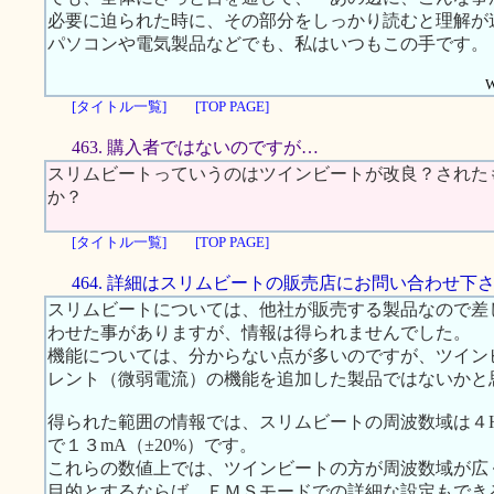
必要に迫られた時に、その部分をしっかり読むと理解が
パソコンや電気製品などでも、私はいつもこの手です。
W
[タイトル一覧]
[TOP PAGE]
463. 購入者ではないのですが…
スリムビートっていうのはツインビートが改良？された
か？
[タイトル一覧]
[TOP PAGE]
464. 詳細はスリムビートの販売店にお問い合わせ下
スリムビートについては、他社が販売する製品なので差
わせた事がありますが、情報は得られませんでした。
機能については、分からない点が多いのですが、ツイン
レント（微弱電流）の機能を追加した製品ではないかと
得られた範囲の情報では、スリムビートの周波数域は４Hz 
で１３mA（±20%）です。
これらの数値上では、ツインビートの方が周波数域が広
目的とするならば、ＥＭＳモードでの詳細な設定もでき