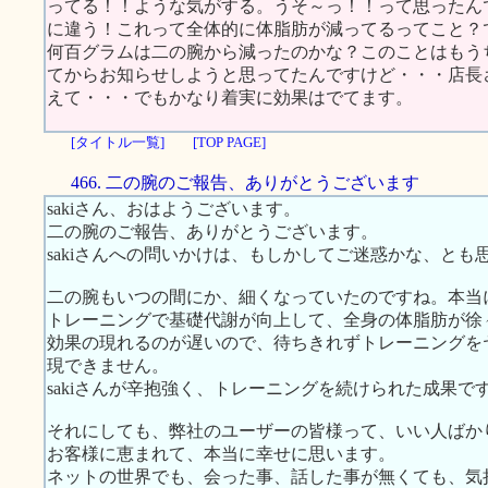
ってる！！ような気がする。うそ～っ！！って思ったん
に違う！これって全体的に体脂肪が減ってるってこと？
何百グラムは二の腕から減ったのかな？このことはもう
てからお知らせしようと思ってたんですけど・・・店長
えて・・・でもかなり着実に効果はでてます。
[タイトル一覧]
[TOP PAGE]
466. 二の腕のご報告、ありがとうございます
sakiさん、おはようございます。
二の腕のご報告、ありがとうございます。
sakiさんへの問いかけは、もしかしてご迷惑かな、と
二の腕もいつの間にか、細くなっていたのですね。本当
トレーニングで基礎代謝が向上して、全身の体脂肪が徐
効果の現れるのが遅いので、待ちきれずトレーニングを
現できません。
sakiさんが辛抱強く、トレーニングを続けられた成果で
それにしても、弊社のユーザーの皆様って、いい人ばか
お客様に恵まれて、本当に幸せに思います。
ネットの世界でも、会った事、話した事が無くても、気