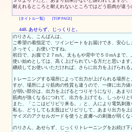
３０より下だと、あまり効果がないと謳われてますが。
耐えれるところと耐えれないところではどう筋肉が違う
[タイトル一覧]
[TOP PAGE]
448. あせらず、じっくりと。
のりさん、こんばんは。
ご希望の着指定で、ツインビートをお届けでき、安心し
さっそく、お使いですね。
初日で、お腹で２７mA、太ももや背中で５０mAまで
使い始めとしては、高く上げられている方だと思います
継続してお使いいただければ、さらに出力を上げられる
トレーニングする場所によって出力が上げられる場所と
すが、場所により筋肉の性質も違うので、一律に出力値
が弱い部分は、出力を上げるとつりそうになり、あまり
筋肉が強くなるにつれて、出力を上げても、しっかりと
また、「ここはピリピリ来る。」と、人により電気刺激
私も、どうしても太股はピリピリして、あまり出力を上
サイズのアクセルガードを使うと皮膚への刺激が弱くな
のりさん、あせらず、じっくりトレーニングをお続け下