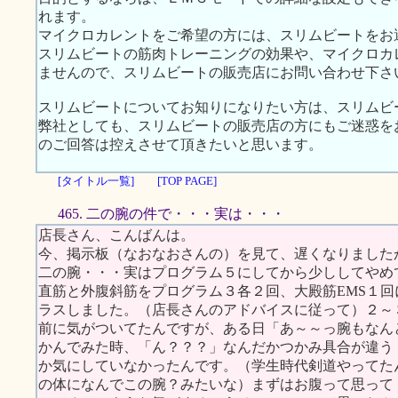
れます。
マイクロカレントをご希望の方には、スリムビートをお
スリムビートの筋肉トレーニングの効果や、マイクロカ
ませんので、スリムビートの販売店にお問い合わせ下さ
スリムビートについてお知りになりたい方は、スリムビ
弊社としても、スリムビートの販売店の方にもご迷惑を
のご回答は控えさせて頂きたいと思います。
[タイトル一覧]
[TOP PAGE]
465. 二の腕の件で・・・実は・・・
店長さん、こんばんは。
今、掲示板（なおなおさんの）を見て、遅くなりました
二の腕・・・実はプログラム５にしてから少ししてやめ
直筋と外腹斜筋をプログラム３各２回、大殿筋EMS１
ラスしました。（店長さんのアドバイスに従って）２～
前に気がついてたんですが、ある日「あ～～っ腕もなん
かんでみた時、「ん？？？」なんだかつかみ具合が違う
か気にしていなかったんです。（学生時代剣道やってた
の体になんでこの腕？みたいな）まずはお腹って思って