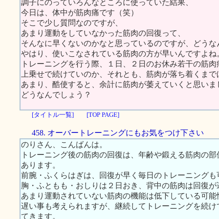
調子にのっていろんなところに使っていた結果、
今日は、体中が筋肉痛です（笑）
そこで少し質問なのですが、
あまり運動をしていなかった筋肉の回復って、
そんなに早くないのかなと思っているのですが、どうな
やはり、使いこなされている筋肉の方が早いんですよね
トレーニングを行う際、１日、２日のお休み若干の筋肉
上乗せで続けていのか、それとも、筋肉が落ち着くまで
あまり、酷使すると、余計に筋肉が萎えていくと思いま
どうなんでしょう？
[タイトル一覧]
[TOP PAGE]
458. オーバートレーニングにもお気をつけ下さい
のりさん、こんばんは。
トレーニング後の筋肉の回復は、年齢や鍛える筋肉の部
あります。
前腕・ふくらはぎは、回復が早く毎日のトレーニングも
胸・ふともも・おしりは２日おき、背中の筋肉は回復が
あまり運動されていない筋肉の機能は低下している可能
遅い事も考えられますが、継続してトレーニングを続け
てきます。