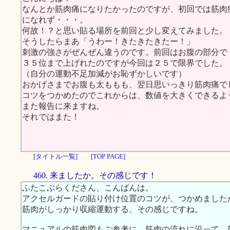
なんとか筋肉痛になりたかったのですが、初回では筋肉
になれず・・・。
何故！？と思い貼る場所を前回と少し変えてみました。
そうしたらまあ「うわー！きたきたきたー！」
刺激の強さがぜんぜん違うのです。前回はお腹の部分で
３５位まで上げれたのですが今回は２５で限界でした。
（自分の運動不足加減がお恥ずかしいです）
おかげさまでお腹も太ももも、翌日思いっきり筋肉痛で
コツをつかめたのでこれからは、数値を大きくできるよ
また報告に来ますね。
それではまた！
[タイトル一覧]
[TOP PAGE]
460. 来ましたか。その感じです！
ふたこぶらくださん、こんばんは。
アクセルガードの貼り付け位置のコツが、つかめました
筋肉がしっかり収縮運動する、その感じですね。
マニュアルの筋肉図もご参考に、筋肉の流れに沿って、