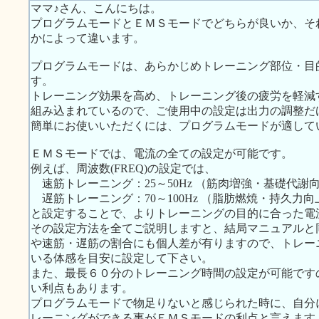
ママ♪さん、こんにちは。
プログラムモードとＥＭＳモードでどちらが良いか、そ
かによって違います。
プログラムモードは、あらかじめトレーニング部位・目
す。
トレーニング効果を高め、トレーニング後の疲労を軽減
組み込まれているので、ご使用中の設定は出力の調整だ
簡単にお使いいただくには、プログラムモードが適して
ＥＭＳモードでは、電流の全ての設定が可能です。
例えば、周波数(FREQ)の設定では、
速筋トレーニング：25～50Hz （筋肉増強・基礎代謝
遅筋トレーニング：70～100Hz （脂肪燃焼・持久力向
と設定することで、よりトレーニングの目的に合った電
その設定方法を全てご説明しますと、結局マニュアルと
や速筋・遅筋の割合にも個人差が有りますので、トレー
いる体感を目安に設定して下さい。
また、最長６０分のトレーニング時間の設定が可能です
い利点もあります。
プログラムモードで物足りないと感じられた時に、自分
レーニングができる事がＥＭＳモードの利点と言えます