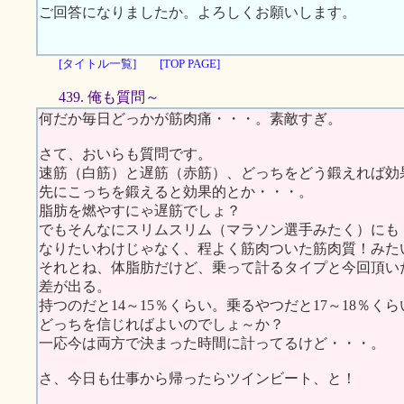
ご回答になりましたか。よろしくお願いします。
[タイトル一覧]
[TOP PAGE]
439. 俺も質問～
何だか毎日どっかが筋肉痛・・・。素敵すぎ。
さて、おいらも質問です。
速筋（白筋）と遅筋（赤筋）、どっちをどう鍛えれば効
先にこっちを鍛えると効果的とか・・・。
脂肪を燃やすにゃ遅筋でしょ？
でもそんなにスリムスリム（マラソン選手みたく）にも
なりたいわけじゃなく、程よく筋肉ついた筋肉質！みた
それとね、体脂肪だけど、乗って計るタイプと今回頂い
差が出る。
持つのだと14～15％くらい。乗るやつだと17～18％くら
どっちを信じればよいのでしょ～か？
一応今は両方で決まった時間に計ってるけど・・・。
さ、今日も仕事から帰ったらツインビート、と！