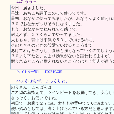
447. ううっ
今日、届きました。
早速、あちこち調子にのって使ってます。
最初、おなかに使ってみましたが、みなさんよく耐えれ
３０でおなかがつりそうになりました。
もう、おなかをつねられてる感じで、
耐えれず、２７くらいでやってました。
太ももや、背中は平気で５０までいけるのに。
そのときそのときの段階でいけるところまで
あげてればそのうち、腹筋も強くなっていくのでしょう
３０より下だと、あまり効果がないと謳われてますが。
耐えれるところと耐えれないところではどう筋肉が違う
[タイトル一覧]
[TOP PAGE]
448. あせらず、じっくりと。
のりさん、こんばんは。
ご希望の着指定で、ツインビートをお届けでき、安心し
さっそく、お使いですね。
初日で、お腹で２７mA、太ももや背中で５０mAまで
使い始めとしては、高く上げられている方だと思います
継続してお使いいただければ、さらに出力を上げられる