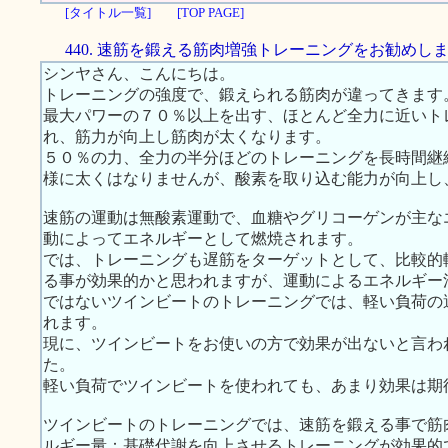
[タイトル一覧]
[TOP PAGE]
440. 速筋を鍛える筋肉増強トレーニングをお勧めし
シンヤさん、こんにちは。
トレーニングの強度で、鍛えられる筋肉が違ってきます
最大パワーの７０％以上を出す、ほとんど全力に近いト
れ、筋力が向上し筋肉が太くなります。
５０％の力、全力の半分ほどのトレーニングを長時間継
様に太くはなりませんが、酸素を取り込む能力が向上し
速筋の運動は無酸素運動で、血糖やグリコーゲンが主な
動によってエネルギーとして燃焼されます。
では、トレーニングも遅筋をターゲットとして、比較的
る事が効果的かと思われますが、運動によるエネルギー
ではないツインビートのトレーニングでは、軽い負荷の
れます。
現に、ツインビートをお使いの方で効果が出ないと言わ
た。
軽い負荷でツインビートを使われても、あまり効果は期
ツインビートのトレーニングでは、速筋を鍛える事で筋
ルギー量：基礎代謝を向上させるトレーニングが効果的