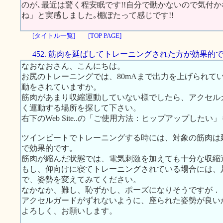
のが､最近は驚く程安眠です!!自分で動かないので気付
ね」と実感しました｡棚ぼたって感じです!!
[タイトル一覧]
[TOP PAGE]
452. 筋肉を延ばしてトレーニングされた方が効果的
なおなおさん、こんにちは。
お尻のトレーニングでは、80mAまで出力を上げられて
動をされていますか。
筋肉があまり収縮運動していない様でしたら、アクセル
く運動する場所を探して下さい。
右下のWeb Site..の「ご使用方法：ヒップアップした
ツインビートでトレーニングする時には、対象の筋肉は
で効果的です。
筋肉が縮んだ状態では、電気刺激を加えても十分な収縮
もし、仰向けに寝てトレーニングされている場合には、
で、姿勢を変えてみてください。
なかなか、難し、恥ずかし、ポーズになりそうですが．
アクセルガードがずれないように、座られた姿勢が良い
よろしく、お願いします。