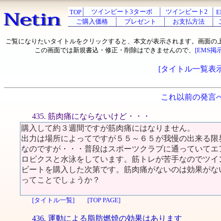
ツインビート3ターボ
ツインビート2
TOP
E
ご購入価格
プレゼント
お支払方法
ご覧になりたいタイトルをクリックすると、本文が表示されます。画面の
この画面では新規書込・修正・削除はできませんので、
[EMS掲
[タイトル一覧表示
これ以前の発言
435. 筋肉痛にならないけど・・・
購入して約３週間ですが筋肉痛にはなりません。
出力は場所によってですが５５～６５が我慢の出来る限
なのですが・・・普段はスポーツクラブに通っていてエ
ロビクスと水泳をしています。筋トレが苦手なのでツイ
ビートを購入した次第です。筋肉痛がないのは効果がな
ってことでしょうか？
[タイトル一覧]
[TOP PAGE]
436. 運動による脂肪燃焼の効果はあります