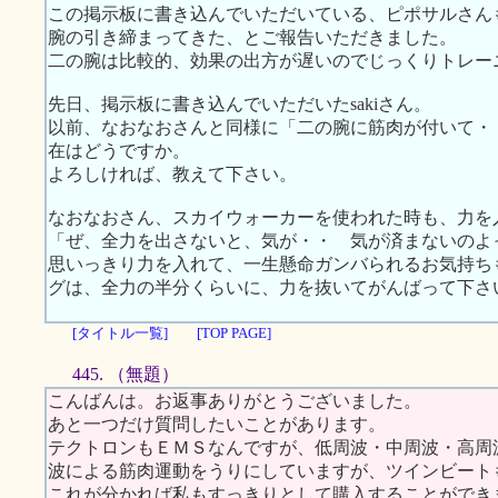
この掲示板に書き込んでいただいている、ピポサルさん
腕の引き締まってきた、とご報告いただきました。
二の腕は比較的、効果の出方が遅いのでじっくりトレー
先日、掲示板に書き込んでいただいたsakiさん。
以前、なおなおさんと同様に「二の腕に筋肉が付いて・
在はどうですか。
よろしければ、教えて下さい。
なおなおさん、スカイウォーカーを使われた時も、力を
「ぜ、全力を出さないと、気が・・ 気が済まないのよ
思いっきり力を入れて、一生懸命ガンバられるお気持ち
グは、全力の半分くらいに、力を抜いてがんばって下さ
[タイトル一覧]
[TOP PAGE]
445. （無題）
こんばんは。お返事ありがとうございました。
あと一つだけ質問したいことがあります。
テクトロンもＥＭＳなんですが、低周波・中周波・高周
波による筋肉運動をうりにしていますが、ツインビート
これが分かれば私もすっきりとして購入することができ