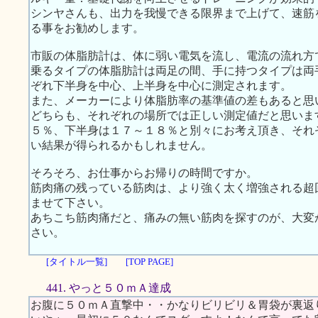
シンヤさんも、出力を我慢できる限界まで上げて、速筋
る事をお勧めします。
市販の体脂肪計は、体に弱い電気を流し、電流の流れ方
乗るタイプの体脂肪計は両足の間、手に持つタイプは両
ぞれ下半身を中心、上半身を中心に測定されます。
また、メーカーにより体脂肪率の基準値の差もあると思
どちらも、それぞれの場所では正しい測定値だと思いま
５％、下半身は１７～１８％と別々にお考え頂き、それ
い結果が得られるかもしれません。
そろそろ、お仕事からお帰りの時間ですか。
筋肉痛の残っている筋肉は、より強く太く増強される超
ませて下さい。
あちこち筋肉痛だと、痛みの無い筋肉を探すのが、大変
さい。
[タイトル一覧]
[TOP PAGE]
441. やっと５０ｍＡ達成
お腹に５０ｍＡ直撃中・・かなりビリビリ＆胃袋が裏返