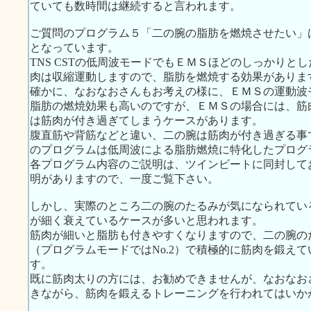
ていても数時間は継続すると言われます。
ご質問のプログラム５「二の腕の脂肪を燃焼させたい」は、
となっています。
TNS CSTの低周波モードでもＥＭＳほどのしっかりと
肉は収縮運動しますので、脂肪を燃焼する効果がありま
確かに、なおなおさんもお考えの様に、ＥＭＳの運動波
脂肪の燃焼効果も高いのですが、ＥＭＳの場合には、筋
は筋肉が付き過ぎてしまうケースがあります。
腹直筋や背筋などと違い、二の腕は筋肉が付き過ぎる事
のプログラムは低周波による脂肪燃焼に特化したプログ
各プログラム内容のご説明は、ツインビートに同封してお届
明がありますので、一度ご覧下さい。
しかし、実際のところ二の腕のたるみが気になられてい
が細く衰えているケースが多いと思われます。
筋肉が細いと脂肪も付きやすくなりますので、二の腕の
（プログラムモードではNo.2）で積極的に筋肉を鍛え
す。
既に筋肉太りの方には、お勧めできませんが、なおなお
きながら、筋肉を鍛えるトレーニングを行われてはいか