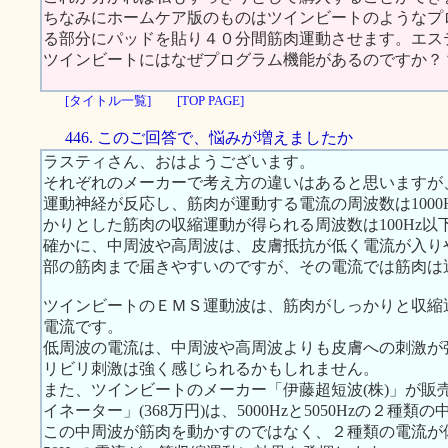
ちなみにホームケア版のものはツインビートのようなプ
る部分にパッドを貼り４０分間筋肉運動させます。エス
ツインビートにはなぜプログラム機能があるのですか？
[タイトル一覧]
[TOP PAGE]
446. このご回答で、悩みが増えましたか
ラスティさん、おはようございます。
それぞれのメーカーで考え方の違いはあると思いますが
運動神経が反応し、筋肉が運動する電流の周波数は100
かりとした筋肉の収縮運動が得られる周波数は100Hz以
確かに、中周波や高周波は、皮膚抵抗が低く電流が入り
部の筋肉まで届きやすいのですが、その電流では筋肉は
ツインビートのＥＭＳ運動波は、筋肉がしっかりと収縮運動する
電流です。
低周波の電流は、中周波や高周波よりも皮膚への刺激が
リビリ刺激は強く感じられるかもしれません。
また、ツインビートのメーカー「伊藤超短波(株)」が販
イネーター」(368万円)は、5000Hzと5050Hzの２種
この中周波が筋肉を動かすのではなく、２種類の電流が体