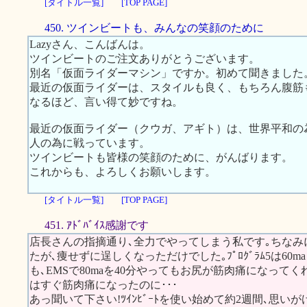
[タイトル一覧]
[TOP PAGE]
450. ツインビートも、みんなの笑顔のために
Lazyさん、こんばんは。
ツインビートのご注文ありがとうございます。
別名「仮面ライダーマシン」ですか。初めて聞きました
最近の仮面ライダーは、スタイルも良く、もちろん腹筋
なるほど、言い得て妙ですね。
最近の仮面ライダー（クウガ、アギト）は、世界平和の
人の為に戦っています。
ツインビートも皆様の笑顔のために、がんばります。
これからも、よろしくお願いします。
[タイトル一覧]
[TOP PAGE]
451. ｱﾄﾞﾊﾞｲｽ感謝です
店長さんの指摘通り､全力でやってしまう私です｡ちなみにｽｶ
たが､痩せずに逞しくなっただけでした｡ﾌﾟﾛｸﾞﾗﾑ5は60
も､EMSで80maを40分やってもお尻が筋肉痛になって
はすぐ筋肉痛になったのに･･･
あっ聞いて下さい!ﾂｲﾝﾋﾞｰﾄを使い始めて約2週間､思