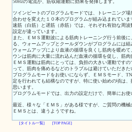
50Hzの電流が、筋収縮運動に効果を発揮します。
ツインビートのプログラムモードでは、トレーニング場
合わせを変えた１０本のプログラムが組み込まれていま
速筋（白筋）と遅筋（赤筋）では、それぞれ有効な周波
設定が違っています。
また、ＥＭＳ運動波による筋肉トレーニング行う前後に
る、ウォームアップとクールダウンがプログラムには組
ウォームアップにより血液の循環を良くし筋肉を暖めて
ウンは筋肉に大量に流れ込んだ血液の循環を促し、筋肉
ＥＭＳ運動は筋肉にとっては、負担の大きい運動ですの
って、筋肉を痛めるなどのトラブルは避けていただきた
プログラムモードをお使いにならず、ＥＭＳモード、TNS
定を行われても結構なのですが、特に使い始めの頃は、
思います。
プログラムモードでは、出力の設定だけで、簡単にお使
最近、様々な「ＥＭＳ」がある様ですが、ご質問の機械
ＥＭＳとは、違うようですね。
[タイトル一覧]
[TOP PAGE]