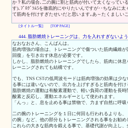
か？私の場合､二の腕に割と筋肉が付いて太くなっている
す)､ﾌﾟﾛｸﾞﾗﾑ5を徹底的にやりたいんですが･･ちなみに太
て筋肉を付けすぎたせいだと思います｡あ～たくましいこ
[タイトル一覧]
[TOP PAGE]
444. 脂肪燃焼トレーニングは、力を入れすぎないよ
なおなおさん、こんばんは。
筋肉増強の場合は、トレーニングで傷ついた筋肉繊維が
回復」を引き出す休息が必要です。
しかし、脂肪燃焼のトレーニングでしたら、筋肉に休息
レーニングされても結構です。
でも、TNS CSTの低周波モードは筋肉増強の効果は少
る事には違いないので、出力を上げすぎると筋肉を付け
脂肪燃焼の運動は有酸素運動で、軽い負荷の運動を長時
酸素と反応し、運動エネルギーとして使われます。
「んっ」と、息を止める事は禁物で、力まず自然に呼吸
二の腕のトレーニングを１日に何回も行われるよりも、
の腕」など、他の部分もトレーニングされる事をお勧め
これらの大きな筋肉を鍛える事で、基礎代謝が向上し、