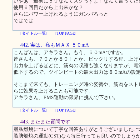
いやぁ 最初に５０なんてスグっすよ！なんて言ってた
使用６回目だから上出来かな？
さらにパワー上げれるようにガンバろっと
ではでは
[タイトル一覧]
[TOP PAGE]
442. 実は、私もＭＡＸ ５０mA
こんばんは、アキラさん。もう、５０mAですか。
皆さんも、７０とか８０！とか、ビックリする程、上げ
出力を上げるほどに、筋肉の収縮も強くなりますが、電
低下するので、ツインビートの最大出力は８０mAの設
そこまで来ても、トレーニング時の姿勢や、筋肉をスト
らに効果を上げることも可能です。
アキラさん、EMS運動の限界に挑んで下さい。
[タイトル一覧]
[TOP PAGE]
443. またまた質問です
脂肪燃焼について丁寧な回答ありがとうございました｡
脂肪燃焼の運動(CST)なら毎日行っても良いのでしょう