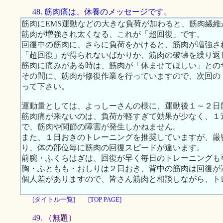
48. 筋肉痛は、休養のメッセージです。
筋肉にEMS運動などの大きな負荷が加わると、筋肉繊
筋肉が増強され太くなる、これが「超回復」です。
回復中の筋肉に、さらに負荷をかけると、筋肉が増強さ
「超回復」が得られないばかりか、筋肉の破壊を繰り返
筋肉に痛みがある時は、筋肉が「休ませてほしい」との
その間に、筋肉が修復作業を行っていますので、次回の
って下さい。
運動量としては、よっしーさんの様に、運動後１～２日
筋肉痛が来ないのは、負荷が軽すぎて効果が少なく、１
で、筋肉や関節の障害が発生しかねません。
また、１日おきのトレーニングを推奨していますが、厳
り、体の部位毎に筋肉の回復スピードが違います。
前腕・ふくらはぎは、回復が早く毎日のトレーニングも
胸・ふともも・おしりは２日おき、背中の筋肉は回復が
個人差がありますので、皆さん筋肉と相談しながら、ト
[タイトル一覧]
[TOP PAGE]
49. （無題）