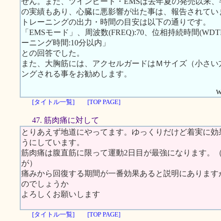
せん。また、ツインビート・EMSは去年夏の発売以来、半
の実績もあり、心臓に悪影響が出た事は、報告されてい
トレーニングの出力・時間の目安は以下の通りです。
「EMSモード」、周波数(FREQ):70、位相持続時間(WDTH):
ーニング時間:10分以内」
との回答でした。
また、大胸筋には、アクセルガードはＭサイズ（小さい
ングされる事をお勧めします。
W
[タイトル一覧]
[TOP PAGE]
47. 筋肉痛に対して
とりあえず地道にやってます。ゆっくりだけど着実に効
うにしています。
筋肉痛は腹直筋に限って運動2日目が最強になります。
が）
痛みから回復する期間が一番効果あると説明にあります
のでしょうか
よろしくお願いします
[タイトル一覧]
[TOP PAGE]