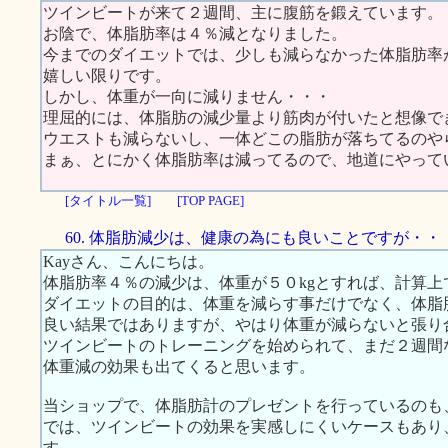
ツインビートが来て２週間、主に腹筋を鍛えています。
お陰で、体脂肪率は４％減となりました。
今までのダイエットでは、少しも減らなかった体脂肪率
嬉しい限りです。
しかし、体重が一向に減りません・・・
理屈的には、体脂肪の減少量より筋肉が付いたと想像で
ウエストも減らないし、一体どこの脂肪が落ちてるのやら
まぁ、とにかく体脂肪率は減ってるので、地道にやって
[タイトル一覧]
[TOP PAGE]
60. 体脂肪減少は、健康の為にも良いことですが・・
Kayさん、こんにちは。
体脂肪率４％の減少は、体重が５０kgとすれば、計算上
ダイエットの目的は、体重を減らす事だけでなく、体脂
良い結果ではありますが、やはり体重が減らないと張り
ツインビートのトレーニングを始められて、まだ２週間
体重減の効果も出てくると思います。
当ショップで、体脂肪計のプレゼントを行っているのも、
では、ツインビートの効果を実感しにくいケースもあり
す。