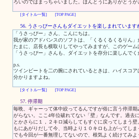
ろいのではまっちゃいました。ほんとうにありがとうが
[タイトル一覧]
[TOP PAGE]
56. うさっぴーさんもダイエットを楽しまれています
「うさっぴー」さん、こんにちは。
我が家のアドバンスのソフトは、「くるくるくるりん」
たまに、店長も横取りしてやってみますが、このゲーム
「うさっぴー」さんも、ダイエットを存分に楽しんでく
p.s.
ツインビートを二の腕にされているときは、ハイスコア
分かりますよね。
[タイトル一覧]
[TOP PAGE]
57. 停滞期
毎晩、ギャーって体中絞ってるんですが俗に言う停滞期
がらない。ここ4年位破れてない「壁」なんです。過去
とかさらに１，２キロ減らしてもすぐに戻ってしまう壁
もにあがりだして今、当時より１０キロも上がってしま
でも今回が一番無理してないので、根気よく続けてみよ