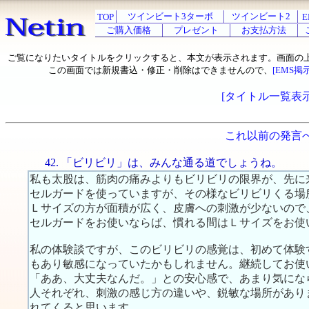
ツインビート3ターボ
ツインビート2
TOP
E
ご購入価格
プレゼント
お支払方法
ご覧になりたいタイトルをクリックすると、本文が表示されます。画面の
この画面では新規書込・修正・削除はできませんので、
[EMS掲
[タイトル一覧表示
これ以前の発言
42. 「ビリビリ」は、みんな通る道でしょうね。
私も太股は、筋肉の痛みよりもビリビリの限界が、先に
セルガードを使っていますが、その様なビリビリくる場
Ｌサイズの方が面積が広く、皮膚への刺激が少ないので
セルガードをお使いならば、慣れる間はＬサイズをお使
私の体験談ですが、このビリビリの感覚は、初めて体験
もあり敏感になっていたかもしれません。継続してお使
「ああ、大丈夫なんだ。」との安心感で、あまり気にな
人それぞれ、刺激の感じ方の違いや、鋭敏な場所があり
れてくると思います。