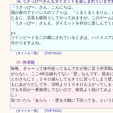
56. うさっぴーさんもダイエットを楽しまれています
「うさっぴー」さん、こんにちは。
我が家のアドバンスのソフトは、「くるくるくるりん」
たまに、店長も横取りしてやってみますが、このゲーム
「うさっぴー」さんも、ダイエットを存分に楽しんでく
p.s.
ツインビートを二の腕にされているときは、ハイスコア
分かりますよね。
[タイトル一覧]
[TOP PAGE]
57. 停滞期
毎晩、ギャーって体中絞ってるんですが俗に言う停滞期
がらない。ここ4年位破れてない「壁」なんです。過去
とかさらに１，２キロ減らしてもすぐに戻ってしまう壁
もにあがりだして今、当時より１０キロも上がってしま
でも今回が一番無理してないので、根気よく続けてみよ
し）
気づいたら「あらら・・壁を大幅に下回ってる」という
[タイトル一覧]
[TOP PAGE]