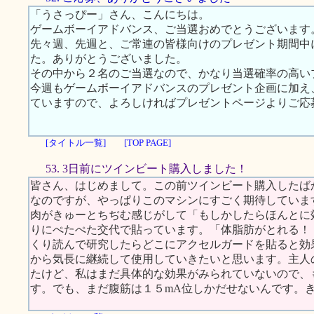
「うさっぴー」さん、こんにちは。
ゲームボーイアドバンス、ご当選おめでとうございます
先々週、先週と、ご常連の皆様向けのプレゼント期間中
た。ありがとうございました。
その中から２名のご当選なので、かなり当選確率の高い
今週もゲームボーイアドバンスのプレゼント企画に加え、
ていますので、よろしければプレゼントページよりご応
[タイトル一覧]
[TOP PAGE]
53. 3日前にツインビート購入しました！
皆さん、はじめまして。この前ツインビート購入したば
なのですが、やっぱりこのマシンにすごく期待していま
肉がきゅーとちぢむ感じがして「もしかしたらほんとに
りにぺたぺた交代で貼っています。「体脂肪がとれる！
くり読んで研究したらどこにアクセルガードを貼ると効
から気長に継続して使用していきたいと思います。主人
たけど、私はまだ具体的な効果がみられていないので、
す。でも、まだ腹筋は１５mA位しかだせないんです。