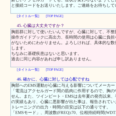
と接続コードをお送りいたします。ご連絡をお待ちして
[タイトル一覧]
[TOP PAGE]
45. 心臓は大丈夫ですか？
胸筋群に対して使いたいんですが、心臓に対して、不整
操作ガイドブックに高出力、長時間の使用は心臓に負担
がないためにわかりません。よろしければ、具体的な数
します。
ちなみに基礎疾患はないと思います。
過去に同じ内容があれば申し訳ありません。
[タイトル一覧]
[TOP PAGE]
46. 確かに、心臓に対しては心配ですね
胸部へのEMS運動が心臓に与える影響についてメーカ
「電流はアクセルガード間の筋肉に作用するので、胸の
せん。また、ツインビート・EMSは去年夏の発売以来、半
の実績もあり、心臓に悪影響が出た事は、報告されてい
トレーニングの出力・時間の目安は以下の通りです。
「EMSモード」、周波数(FREQ):70、位相持続時間(WDTH):