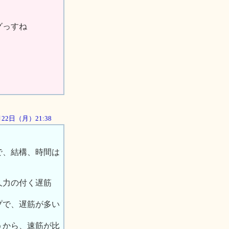
グっすね
0月22日（月）21:38
で、結構、時間は
久力の付く遅筋
プで、遅筋が多い
うから、速筋が比