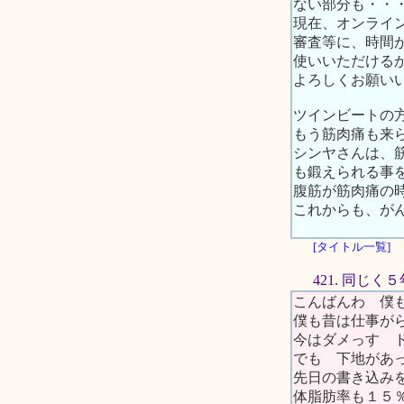
ない部分も・・
現在、オンライ
審査等に、時間
使いいただける
よろしくお願い
ツインビートの
もう筋肉痛も来
シンヤさんは、
も鍛えられる事
腹筋が筋肉痛の
これからも、が
[タイトル一覧]
421. 同じ
こんばんわ 僕も
僕も昔は仕事が
今はダメっす 
でも 下地があ
先日の書き込み
体脂肪率も１５