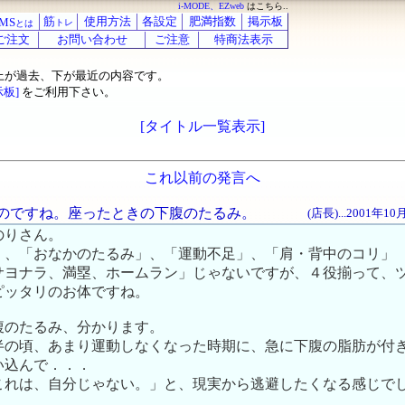
i-MODE、EZweb
はこちら..
筋
使用方法
各設定
肥満指数
掲示板
MS
トレ
とは
ご注文
お問い合わせ
ご注意
特商法表示
上が過去、下が最近の内容です。
示板]
をご利用下さい。
[タイトル一覧表示]
これ以前の発言へ
なものですね。座ったときの下腹のたるみ。
(店長)...2001年1
のりさん。
」、「おなかのたるみ」、「運動不足」、「肩・背中のコリ」
サヨナラ、満塁、ホームラン」じゃないですが、４役揃って、
ピッタリのお体ですね。
腹のたるみ、分かります。
半の頃、あまり運動しなくなった時期に、急に下腹の脂肪が付
い込んで．．．
これは、自分じゃない。」と、現実から逃避したくなる感じで