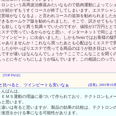
トロンという高周波治療器みたいなもので筋肉運動によってシ
金が続かずもうすぐコースが終了してしまいます。エステシャ
ば意味がなくなるよ」と言われコースの追加を勧められました
できるホームケア版を勧められました。そこで、試させてもら
ても欲しくなり買う気満々でいたのですが、値段が27万円とと
エステで売っているからかなと思い、インターネットで同じよ
ツインビート』に出会いました。しかもNetinではお客様の疑
じゃありませんか！これなら買ったあとも心配はなくエステで
ましたがやっぱりエステで売ってる商品のほうが効き目はいい
んですが違いはなんなんでしょうか？ここでこんなことを聞く
んっとに今どっちにしようか悩んでいます。この相談にのって
[TOP PAGE]
万円と比べると、ツインビートも安いなぁ
(店長)...2001年1
こんばんは。
、ＥＭＳ運動の理論に基づいて作られており、テクトロンもメ
ると思います。
に違いは有ると思いますが、製品の効果の比較は、テクトロン
ご迷惑をかける事になる可能性があります。