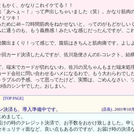
ともかく、かなりこれイケてる！！
は「あへぇ～！」って声出しちゃいました（笑）。かなり筋肉
ヤミツキ！
ために48～72時間筋肉をねかせないと、ってのがもどかしい
ジムに通うのも、もう義務感！みたいな感じだったんですが、こ
酸菌出まくり！って感じで、腹筋はきちんと筋肉痛です。よし
今回カード決済したんですが、佐川急便さんのE-コレクト、結
ど、端末でカードが切れないわ、佐川の兄ちゃんもまだ端末処
カード会社に問い合わせるハメになるわで、もう大わらわでし
トラブルの予感、って思ってたけど、実際は、ごめんなさい、
の頃のシンヤでした。おしまい。
[TOP PAGE]
ライン決済も、導入準備中です。
(店長)...2001年1
じめまして。
届けの時のクレジット決済で、お手数をおかけ致しました。申
セキュリティ面など、良い点もあるのですが、お届け時の決済