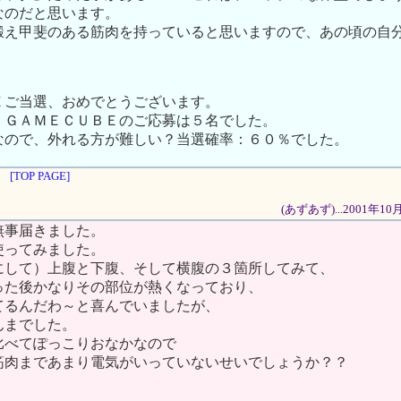
なのだと思います。
鍛え甲斐のある筋肉を持っていると思いますので、あの頃の自
Ｅご当選、おめでとうございます。
、ＧＡＭＥＣＵＢＥのご応募は５名でした。
なので、外れる方が難しい？当選確率：６０％でした。
[TOP PAGE]
(あずあず)...2001年1
無事届きました。
使ってみました。
にして）上腹と下腹、そして横腹の３箇所してみて、
った後かなりその部位が熱くなっており、
てるんだわ～と喜んでいましたが、
んまでした。
比べてぽっこりおなかなので
筋肉まであまり電気がいっていないせいでしょうか？？