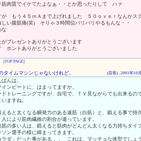
り筋肉質でイケてたよなぁ・・とか思ったりして ハァ
すが もう４５ｍＡまで上げれました ５０ｏｖｅｒなんかス
しい腹筋痛(笑) そりゃ３時間位バリバリやるもんな・・
わな
たがプレゼントありがとうございます
す ホントありがとうございました
[TOP PAGE]
出しのタイムマシンじゃないけれど。
(店長)...2001年1
んばんは。
ツインビートに、はまってますか。
ードトレーニングですが、自宅で、ＴＶ見ながらでも出来るの
まいますね。
鍛えると太くなる瞬発力のある速筋（白筋）と、鍛える事で持
、人により筋肉繊維の割合が違っています。
速筋の多い人は、鍛えると筋肉がどんどん太くなる力持ちタイ
ラソン選手の様に締まってきます。
カラダ」だった事がある．． これは、マッチョな体型でしょ