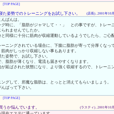
[TOP PAGE]
けに寝た姿勢でのトレーニングをお試し下さい。
(店長)...2001年1
こんばんは。
ング時に、「脂肪がジャマして・・」 との事ですが、トレー
じられませんでしたか。
分と同様に十分に筋肉が収縮運動しているようでしたら、ご心
レーニングされている場合に、下腹に脂肪が寄って分厚くなっ
、筋肉がしっかり収縮しない事もあります。
寝た姿勢で、お試し下さい。
で、脂肪が薄くなり、電流も届きやすくなります。
肉が延ばされた状態になり、より強く収縮するので、トレーニ
ニングして、邪魔な脂肪は、とっとと消えてもらいましょう。
がんばって下さい。
[TOP PAGE]
らを買うか悩んでいます。
(ラスティ)...2001年1
今現在エステに通っています。