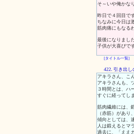
そ～いや俺かな
昨日で４回目で
ちなみに今日は激
筋肉痛にもなる
最後になりまし
子供が大喜びで
[タイトル一覧]
422. 引き
アキラさん、こ
アキラさんも、
３時間とは、ハ
すぐに経ってし
筋肉繊維には、
（赤筋）があり
傾向としては、
人は鍛えるとマ
過去に、「ええ