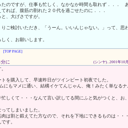
ったのですが、仕事も忙しく、なかなか時間も取れず．．． 
えてれば、腹筋の割れた２０代を過ごせたのに．．．
っと、大げさですが。
くりご検討いただき、「うーん。いいんじゃない。」って、思
ろしく、お願いします。
[TOP PAGE]
の自分に
(シンヤ)...2001年1
す。
ートを購入して、早速昨日がツインビート初夜でした。
ジムにもマメに通い、結構イケてんじゃん、俺！みたく単なるナ
り忙しくて・・・なんて言い訳してる間にふと気がつくと、お
なってしまいました。
筋肉は割と鍛えてた方なので、それを下地にできるものは・・
んです。