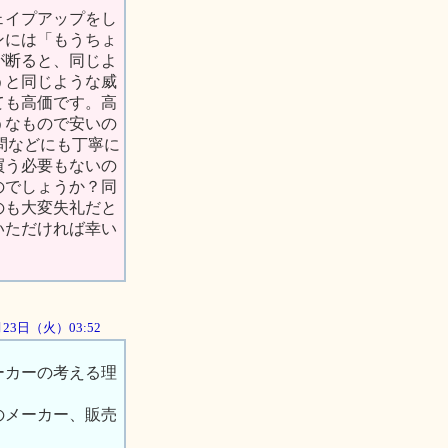
ェイプアップをし
ンには「もうちょ
が断ると、同じよ
うと同じような威
ても高価です。高
うなもので安いの
問などにも丁寧に
買う必要もないの
のでしょうか？同
のも大変失礼だと
いただければ幸い
0月23日（火）03:52
ーカーの考える理
のメーカー、販売