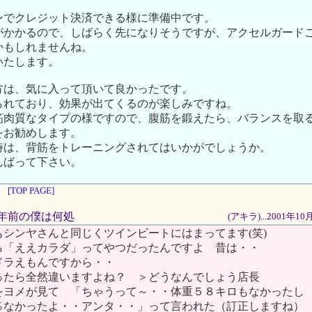
・
ンでクレジット決済できる様に準備中です。
がかかるので、しばらく先になりそうですが、アクセルガード
かもしれませんね。
いたします。
方は、気に入って頂いて良かったです。
られており、効果が出てくるのが楽しみですね。
筋肉質なタイプの様ですので、腹筋を鍛えたら、バランスを取
をお勧めします。
時は、背筋をトレーニングされてはいかがでしょうか。
んばって下さい。
[TOP PAGE]
く５年前の僕は何処
(アキラ)...2001年1
シンヤさんと同じくツインビートにはまってます(笑)
ら「ええカラダ」ってやつだったんですよ 昔は・・
ドラえもんですから・・
ったら全然違いますよね？ ＞どうなんでしょう店長
をヨメが見て 「ちゃうって～・・体重５８キロもなかったし
％なかったよ・・アンタ・・」って言われた（訂正しますね）