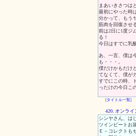
まあいきさつは
最初にやった時
分かって、もう
筋肉を回復させる
前は2日に1度
る！
今日はすでに乳
あ、一言、僕は
も・・・。
僕だけかもだけ
てなくて、僕が
すでにこの時、
ったけの今日こ
[タイトル一覧]
420. オン
シンヤさん、は
ツインビートお
Ｅ－コレクトも