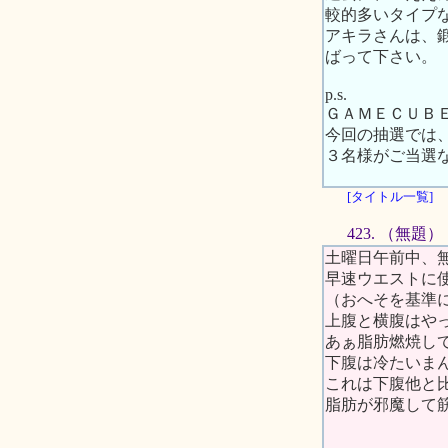
較的多いタイプ
アキラさんは、
ばって下さい。
p.s.
ＧＡＭＥＣＵＢ
今回の抽選では
３名様がご当選
[タイトル一覧]
423. （無題）
土曜日午前中、
早速ウエストに
（おへそを基準
上腹と横腹はや
あぁ脂肪燃焼し
下腹は冷たいま
これは下腹他と
脂肪が邪魔して