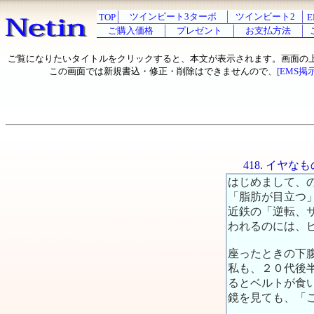
ツインビート3ターボ
ツインビート2
TOP
E
ご購入価格
プレゼント
お支払方法
ご覧になりたいタイトルをクリックすると、本文が表示されます。画面の
この画面では新規書込・修正・削除はできませんので、
[EMS掲
418. イヤ
はじめまして、
「脂肪が目立つ
近鉄の「逆転、
われるのには、
座ったときの下
私も、２０代後
るとベルトが食
鏡を見ても、「