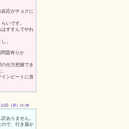
の反応がチョクに
くらいです。
れはすすんでやれ
よし。
構問題有りか
理の仕方把握でき
た。
ツインビートに首
0月22日（月）21:38
し訳ありません。
なので、行き届か