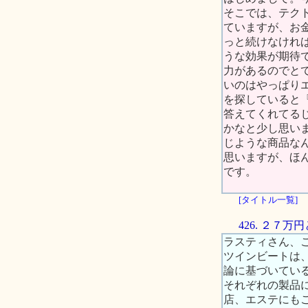
そこでは、テク
ていますが、お
っと続けなけれ
うな効果が期待
力があるのでと
いのはやっぱり
を探していると『
答えてくれてる
かなと少し思い
じような商品な
思いますが、ほ
です。
[タイトル一覧]
426. ２７
ラスティさん、
ツインビートは
論に基づいてい
それぞれの製品
店、エステにも