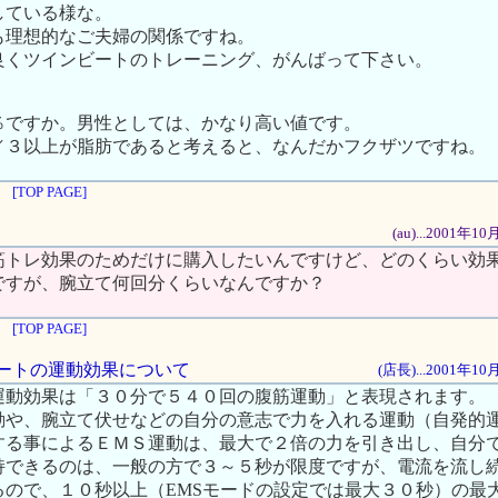
している様な。
も理想的なご夫婦の関係ですね。
良くツインビートのトレーニング、がんばって下さい。
％ですか。男性としては、かなり高い値です。
／３以上が脂肪であると考えると、なんだかフクザツですね。
[TOP PAGE]
(au)...2001年
筋トレ効果のためだけに購入したいんですけど、どのくらい効
ですが、腕立て何回分くらいなんですか？
[TOP PAGE]
ンビートの運動効果について
(店長)...2001年1
運動効果は「３０分で５４０回の腹筋運動」と表現されます。
動や、腕立て伏せなどの自分の意志で力を入れる運動（自発的
する事によるＥＭＳ運動は、最大で２倍の力を引き出し、自分
持できるのは、一般の方で３～５秒が限度ですが、電流を流し
るので、１０秒以上（EMSモードの設定では最大３０秒）の最