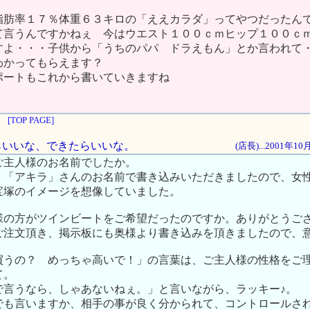
脂肪率１７％体重６３キロの「ええカラダ」ってやつだったん
て言うんですかねぇ 今はウエスト１００ｃｍヒップ１００ｃ
すよ・・・子供から「うちのパパ ドラえもん」とか言われて
わかってもらえます？
ポートもこれから書いていきますね
[TOP PAGE]
せたらいいな、できたらいいな。
(店長)...2001年1
ご主人様のお名前でしたか。
、「アキラ」さんのお名前で書き込みいただきましたので、女
宝塚のイメージを想像していました。
様の方がツインビートをご希望だったのですか。ありがとうご
ご注文頂き、掲示板にも奥様より書き込みを頂きましたので、
買うの？ めっちゃ高いで！」の言葉は、ご主人様の性格をご
て。
で言うなら、しゃあないねぇ。」と言いながら、ラッキー♪。
でも言いますか、相手の事が良く分かられて、コントロールさ