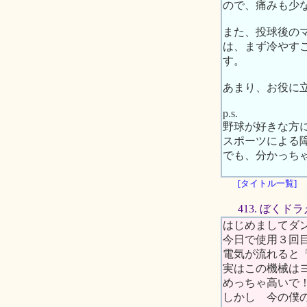
ので、痛みも少
また、投球後の
は、まず冷やす
す。
あまり、お役に
p.s.
野球が好きな方
スポーツによる
でも、分かっち
[タイトル一覧]
413. ぼく
はじめましてダン
今日で使用３回目
電気が流れると
実はこの機械は
めっちゃ高いで
しかし 今の僕