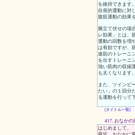
を維持できます
自発的運動に対
腹筋運動の効果
腕立て伏せの場
レ効果」とは、
運動の回数を増
は有効ですが、
速筋のトレーニ
を出すトレーニ
強い筋肉の収縮
も太くなります
また、ツインビー
たい」の１回分
る運動を行って
[タイトル一覧]
417. おな
はじめまして。
最近、おなかに