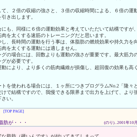
。
して、２倍の収縮の強さと、３倍の収縮時間による、６倍の運
を引き出します。
合にも、同様に６倍の運動効果と考えていただいて結構ですが
筋肉を太くする速筋のトレーニングだと思います。
やし、長時間の運動を行う事は、体脂肪の燃焼効果や持久力を
筋肉を太くする運動には適しません。
ングの場合には、回数よりも運動の強さが重要です。最大筋力
ングが必要です。
運動により、より多くの筋肉繊維が損傷し、超回復の効果も高
。
トを使われる場合には、１ヶ所につきプログラムNo.2「隆々
だけで結構ですので、我慢できる限界まで出力を上げて、より
下さい。
[TOP PAGE]
かの脂肪が・・・
(のり)...2001年1
変な脂肪（硬いんです）が付いてきてしまって