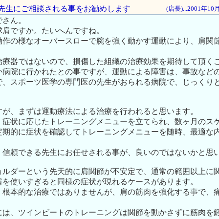
医の先生にご相談される事をお勧めします
(店長)...2001年1
でさん。
球肩ですか。たいへんですね。
動作の様なオーバースローで腕を強く動かす運動により、肩関
。
治療器ではないので、損傷した組織の治療効果を期待して頂く
か病院に行かれたとの事ですが、運動による障害は、事故など
で、スポーツ医学の専門医の先生がおられる病院で、じっくり
すが、まずは運動療法による治療を行われると思います。
、症状に応じたトレーニングメニューを立てられ、数ヶ月のス
定期的に症状を確認してトレーニングメニューを随時、最適な
、信頼できる先生にお任せされる事が、良いのではないかと思
ョルダーという先天的に肩関節が不安定で、通常の範囲以上に
肩を使いすぎると同様の症状が現れるケースがあります。
、根本的な治療ではありませんが、肩の筋肉を強化する事で、
には、ツインビートのトレーニングは関節を動かさずに筋肉を