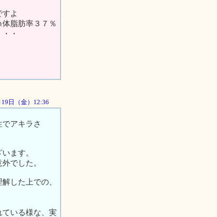
ですよ
ｍ体脂肪率３７％
・・・
0月19日（金）12:36
性でアキラさ
ざいます。
意外でした。
理解した上での、
れている様な、実