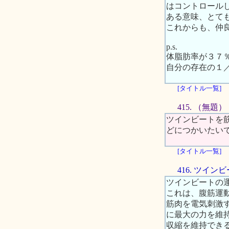
はコントロール
ある意味、とて
これからも、仲
p.s.
体脂肪率が３７
自分の存在の１
[タイトル一覧]
415. （無題）
ツインビートを
どにつかいたい
[タイトル一覧]
416. ツイ
ツインビートの
これは、腹筋運
筋肉を電気刺激
に最大の力を維
収縮を維持でき