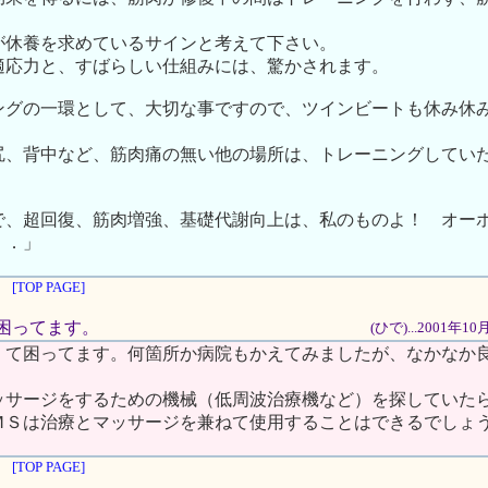
が休養を求めているサインと考えて下さい。
適応力と、すばらしい仕組みには、驚かされます。
ングの一環として、大切な事ですので、ツインビートも休み休
尻、背中など、筋肉痛の無い他の場所は、トレーニングしてい
で、超回復、筋肉増強、基礎代謝向上は、私のものよ！ オ
．．」
[TOP PAGE]
肩で困ってます。
(ひで)...2001年1
くて困ってます。何箇所か病院もかえてみましたが、なかなか
ッサージをするための機械（低周波治療機など）を探していた
ＭＳは治療とマッサージを兼ねて使用することはできるでしょ
[TOP PAGE]