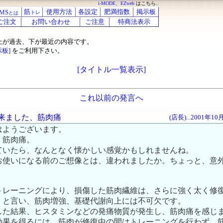
i-MODE、EZweb
はこちら..
筋
使用方法
各設定
肥満指数
掲示板
MS
トレ
とは
ご注文
お問い合わせ
ご注意
特商法表示
上が過去、下が最近の内容です。
示板]
をご利用下さい。
[タイトル一覧表示]
これ以前の発言へ
そく来ました、筋肉痛
(店長)...2001年1
はようございます。
。筋肉痛。
ていたら、なんとなく懐かしい感覚かもしれませんね。
お使いになる前のご想像とは、違われましたか。ちょっと、意
トレーニングにより、損傷した筋肉繊維は、さらに強く太く修
」と言い、筋肉増強、基礎代謝向上には不可欠です。
した結果、ヒスタミンなどの発痛物質が発生し、筋肉痛を感じ
効果を得るには、筋肉が修復中の間はトレーニングを行わず、