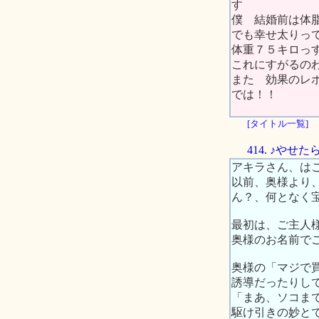
す
僕 結婚前は体
でも幸せ太りっ
体重７５キロっ
これにすがるの
また 効果のレ
では！！
[タイトル一覧]
414. ♪や
アキラさん、は
以前、奥様より
ん？、何となく
最初は、ご主人
奥様のお名前で
奥様の「マジで
誘導だったりし
「まあ、ソコま
駆け引きの妙と