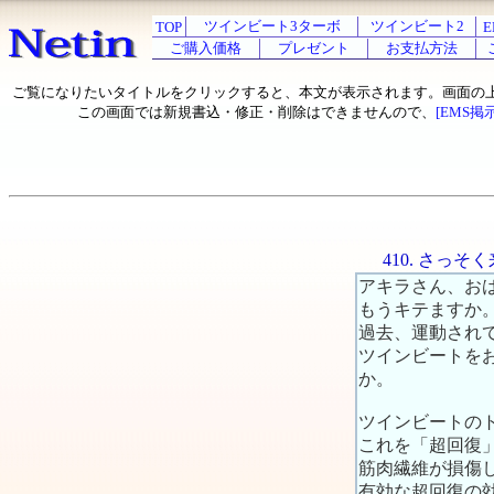
ツインビート3ターボ
ツインビート2
TOP
E
ご購入価格
プレゼント
お支払方法
ご覧になりたいタイトルをクリックすると、本文が表示されます。画面の
この画面では新規書込・修正・削除はできませんので、
[EMS掲
410. さっ
アキラさん、お
もうキテますか
過去、運動され
ツインビートを
か。
ツインビートの
これを「超回復
筋肉繊維が損傷
有効な超回復の