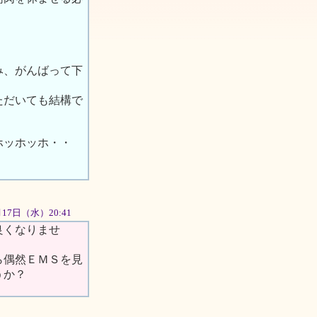
み、がんばって下
ただいても結構で
ーホッホッホ・・
0月17日（水）20:41
良くなりませ
ら偶然ＥＭＳを見
うか？