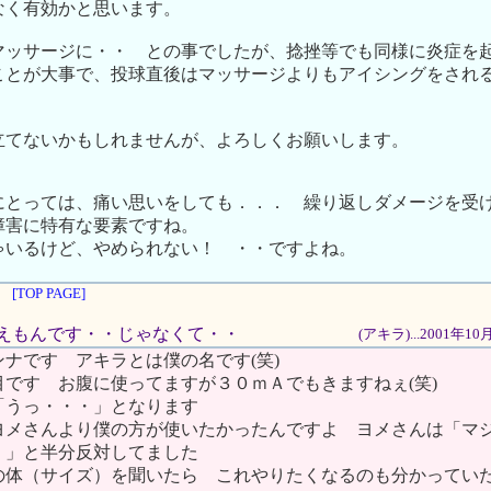
なく有効かと思います。
マッサージに・・ との事でしたが、捻挫等でも同様に炎症を
ことが大事で、投球直後はマッサージよりもアイシングをされ
立てないかもしれませんが、よろしくお願いします。
にとっては、痛い思いをしても．．． 繰り返しダメージを受
障害に特有な要素ですね。
ゃいるけど、やめられない！ ・・ですよね。
[TOP PAGE]
ドラえもんです・・じゃなくて・・
(アキラ)...2001年1
ナです アキラとは僕の名です(笑)
です お腹に使ってますが３０ｍＡでもきますねぇ(笑)
「うっ・・・」となります
ヨメさんより僕の方が使いたかったんですよ ヨメさんは「マ
！」と半分反対してました
の体（サイズ）を聞いたら これやりたくなるのも分かってい