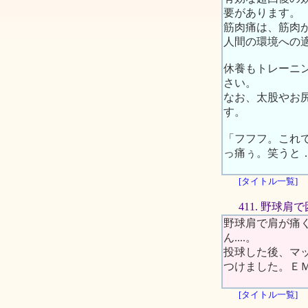
要があります。
筋肉痛は、筋肉
人間の環境への
休養もトレーニ
さい。
なお、太股やお
す。
「フフフ。これ
っ痛ぅ。笑うと
[タイトル一覧]
411. 野球
野球肩で肩が痛
ん....。
投球した後、マ
つけました。Ｅ
[タイトル一覧]