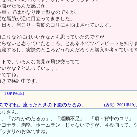
っ腹がたるんだ感じが。
体重」ではかなり痩せ型なのですが、
変な脂肪が逆に目立ってきました。
、日々、肩こり－背筋のコリにも悩まされています。
肩こりなどにはいいかなとも思っていたのですが
ならないと思っていたところ、とある本でツインビートを知り
値段するし、実際のところどうなんだろうと購入を考えていま
イトで、いろんな意見が飛び交ってて
いいかな？と思っています。
いですね。
向きで検討中です。
[TOP PAGE]
なものですね。座ったときの下腹のたるみ。
(店長)...2001年1
のりさん。
」、「おなかのたるみ」、「運動不足」、「肩・背中のコリ」
サヨナラ、満塁、ホームラン」じゃないですが、４役揃って、
ピッタリのお体ですね。