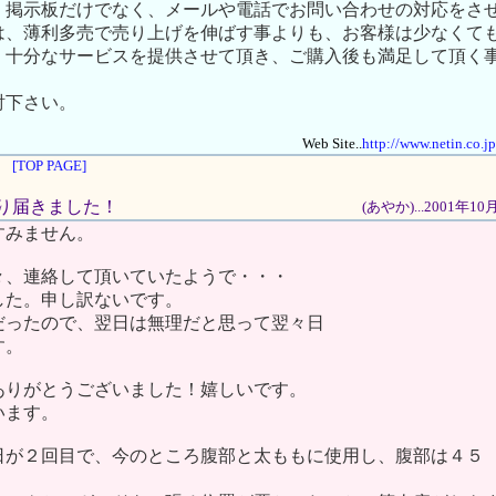
、掲示板だけでなく、メールや電話でお問い合わせの対応をさ
は、薄利多売で売り上げを伸ばす事よりも、お客様は少なくて
、十分なサービスを提供させて頂き、ご購入後も満足して頂く
。
討下さい。
Web Site..
http://www.netin.co.
[TOP PAGE]
どうり届きました！
(あやか)...2001年1
すみません。
々、連絡して頂いていたようで・・・
した。申し訳ないです。
だったので、翌日は無理だと思って翌々日
す。
ありがとうございました！嬉しいです。
います。
日が２回目で、今のところ腹部と太ももに使用し、腹部は４５