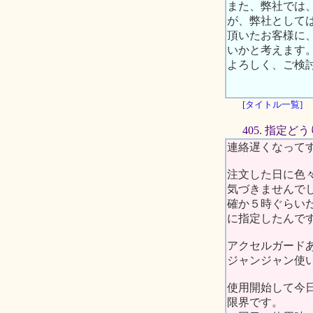
また、弊社では
が、弊社として
頂いたお客様に
いかと考えます
よろしく、ご検
[タイトル一覧]
405. 指定
連絡遅くなって
注文した日に色
気づきませんで
確か５時ぐらい
に指定したんで
アクセルガード
ジャンジャン使
使用開始して今
限界です。