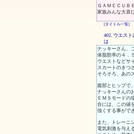
ＧＡＭＥＣＵＢＥ
家族みんな大喜
[タイトル一覧]
402. ウ
は
ナッキーさん、
体脂肪率の４．
ウエストなどサ
スカートのきつ
そろそろ、あの
腹部とヒップで
ナッキーさんの
ＥＭＳモードの場
合には、この値
強くする事がで
また、トレーニ
電気刺激を与え