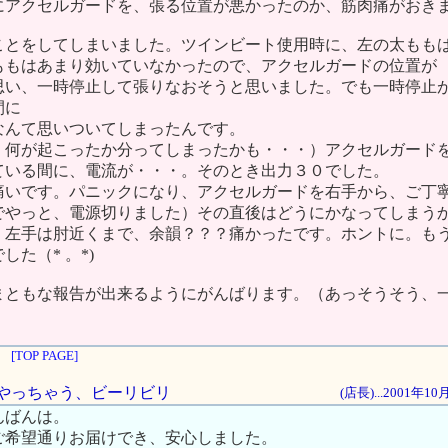
にアクセルガードを、張る位置が悪かったのか、筋肉痛がおき
ことをしてしまいました。ツインビート使用時に、左の太もも
ももはあまり効いていなかったので、アクセルガードの位置が
思い、一時停止して張りなおそうと思いました。でも一時停止
間に
なんて思いついてしまったんです。
、何が起こったか分ってしまったかも・・・）アクセルガード
ている間に、電流が・・・。そのとき出力３０でした。
痛いです。パニックになり、アクセルガードを右手から、ご丁
でやっと、電源切りました）その直後はどうにかなってしまう
、左手は肘近くまで、余韻？？？痛かったです。ホントに。も
た（* 。*)
まともな報告が出来るようにがんばります。（あっそうそう、
[TOP PAGE]
は、やっちゃう、ビーリビリ
(店長)...2001年1
んばんは。
ご希望通りお届けでき、安心しました。