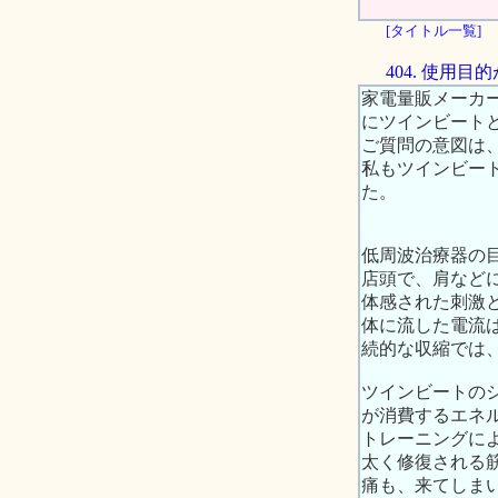
[タイトル一覧]
404. 使用
家電量販メーカ
にツインビート
ご質問の意図は
私もツインビー
た。
低周波治療器の
店頭で、肩など
体感された刺激
体に流した電流
続的な収縮では
ツインビートの
が消費するエネ
トレーニングに
太く修復される
痛も、来てしま