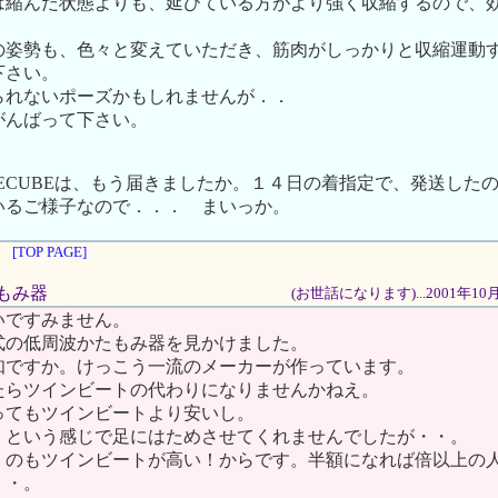
は縮んだ状態よりも、延びている方がより強く収縮するので、
の姿勢も、色々と変えていただき、筋肉がしっかりと収縮運動
下さい。
られないポーズかもしれませんが．．
がんばって下さい。
ECUBEは、もう届きましたか。１４日の着指定で、発送した
いるご様子なので．．． まいっか。
[TOP PAGE]
肩もみ器
(お世話になります)...2001年10
いですみません。
式の低周波かたもみ器を見かけました。
知ですか。けっこう一流のメーカーが作っています。
たらツインビートの代わりになりませんかねえ。
ってもツインビートより安いし。
」という感じで足にはためさせてくれませんでしたが・・。
くのもツインビートが高い！からです。半額になれば倍以上の
・・。