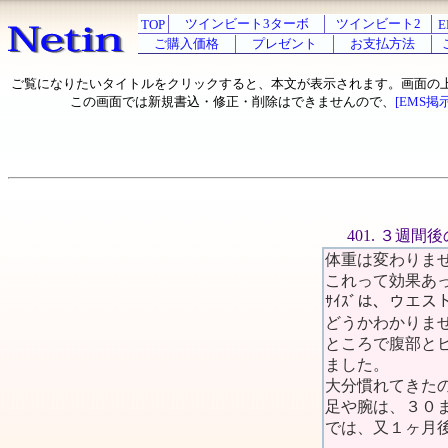
ツインビート3ターボ
ツインビート2
TOP
E
ご購入価格
プレゼント
お支払方法
ご覧になりたいタイトルをクリックすると、本文が表示されます。画面の
この画面では新規書込・修正・削除はできませんので、
[EMS掲
401. ３週間
体重は変わりま
これって効果あ
ｻｲｽﾞは、ウエ
どうかわかりま
ところで腹部と
ました。
大分慣れてきた
足や腕は、３０
では、又１ヶ月