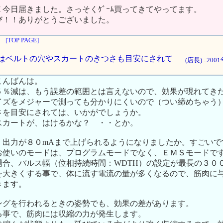
今日届きました。さっそくｹﾞｰﾑ買ってきてやってます。
び！！ありがとうございました。
[TOP PAGE]
エストはベルトの穴やスカートのきつさも目安にされて
(店長)...20
こんばんは。
５％減は、もう誤差の範囲とは言えないので、効果が現れてき
イズをメジャーで測っても分かりにくいので（つい締めちゃう
さを目安にされては、いかがでしょうか。
スカートが、はけるかな？ ・・とか。
、出力が８０mAまで上げられるようになりましたか。すごいで
お使いのモードは、プログラムモードでなく、ＥＭＳモードで
合、パルス幅（位相持続時間：WDTH）の設定が最長の３００
を大きくする事で、体に流す電流の量が多くなるので、筋肉に
きます。
ングを行われるときの姿勢でも、効果の差があります。
る事で、筋肉には収縮の力が発生します。