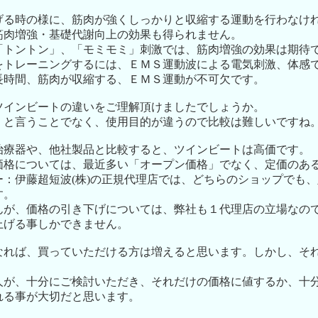
げる時の様に、筋肉が強くしっかりと収縮する運動を行わなけ
筋肉増強・基礎代謝向上の効果も得られません。
「トントン」、「モミモミ」刺激では、筋肉増強の効果は期待
をトレーニングするには、ＥＭＳ運動波による電気刺激、体感
長時間、筋肉が収縮する、ＥＭＳ運動が不可欠です。
ツインビートの違いをご理解頂けましたでしょうか。
、と言うことでなく、使用目的が違うので比較は難しいですね
治療器や、他社製品と比較すると、ツインビートは高価です。
価格については、最近多い「オープン価格」でなく、定価のあ
ー：伊藤超短波(株)の正規代理店では、どちらのショップでも
す。
んが、価格の引き下げについては、弊社も１代理店の立場なの
上げる事しかできません。
なれば、買っていただける方は増えると思います。しかし、そ
人が、十分にご検討いただき、それだけの価格に値するか、十
れる事が大切だと思います。