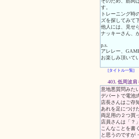
そのため、筋肉
す。
トレーニング時
ズを探してみて
他人には、見せ
ナッキーさん、
p.s.
アレレー、GAM
お楽しみ頂いて
[タイトル一覧]
403. 低周波
意地悪質問みた
デパートで電池
店長さんはご存
あれを足につけ
両足用の２つ買
店員さんは「？
こんなことを書
と思うのですが