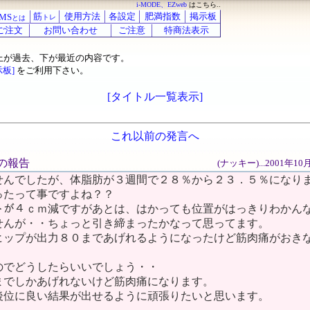
i-MODE、EZweb
はこちら..
筋
使用方法
各設定
肥満指数
掲示板
MS
トレ
とは
ご注文
お問い合わせ
ご注意
特商法表示
上が過去、下が最近の内容です。
示板]
をご利用下さい。
[タイトル一覧表示]
これ以前の発言へ
後の報告
(ナッキー)...2001年1
せんでしたが、体脂肪が３週間で２８％から２３．５％になり
ったって事ですよね？？
ストが４ｃｍ減ですがあとは、はかっても位置がはっきりわかん
せんが・・ちょっと引き締まったかなって思ってます。
ヒップが出力８０まであげれるようになったけど筋肉痛がおき
のでどうしたらいいでしょう・・
までしかあげれないけど筋肉痛になります。
後位に良い結果が出せるように頑張りたいと思います。