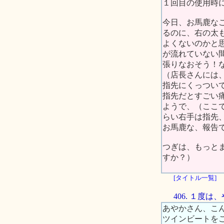
１回目の使用時
今日、お馬鹿な
るのに、右の太
よくないのかと
が流れていない
張りなおそう！
（店長さんには
指先にくっつい
指先だとすごい
ようで、（ここ
らい右手は指先
お馬鹿な、報告でし
つぎは、もっと
すか？）
[タイトル一覧]
406. １度
あやかさん、こ
ツインビートを