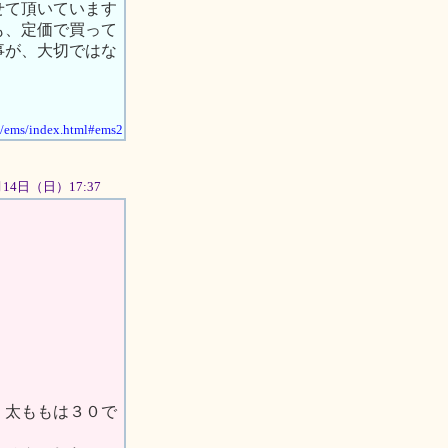
せて頂いています
も、定価で買って
事が、大切ではな
jp/ems/index.html#ems2
0月14日（日）17:37
 太ももは３０で