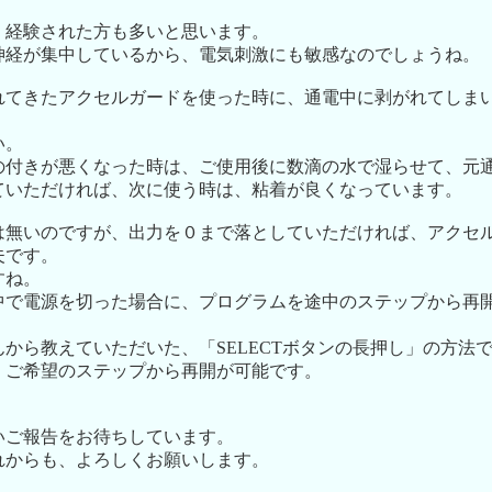
、経験された方も多いと思います。
神経が集中しているから、電気刺激にも敏感なのでしょうね。
れてきたアクセルガードを使った時に、通電中に剥がれてしま
い。
の付きが悪くなった時は、ご使用後に数滴の水で湿らせて、元
ていただければ、次に使う時は、粘着が良くなっています。
は無いのですが、出力を０まで落としていただければ、アクセ
夫です。
すね。
中で電源を切った場合に、プログラムを途中のステップから再
から教えていただいた、「SELECTボタンの長押し」の方法
、ご希望のステップから再開が可能です。
いご報告をお待ちしています。
れからも、よろしくお願いします。