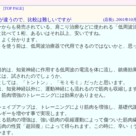
[TOP PAGE]
目的が違うので、比較は難しいですが
(店長)...2001年1
ーからも発売されている、肩こり治療などに使われる「低周波
と比べて１桁、あるいはそれ以上、安いですね。
、よく分かります。
トを使う前は、低周波治療器で代用できるのではないかと、思
目的は、知覚神経に作用する低周波の電流を体に流し、鎮痛効
には、試されたのでしょうか。
としては、「トントン」、「モミモミ」だったと思います。
は、知覚神経以外に、運動神経にも流れるので筋肉も収縮しま
、筋肉増強のトレーニングには効果がありません。
シェイプアップは、トレーニングにより筋肉を増強し、基礎代
ルギーを増やす事で実現します。
よる筋肉の増強は、強い筋肉の収縮運動によって傷ついた筋肉
筋肉の性質「超回復」によって得られます。この時に、辛い（
います。