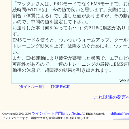
「マック」さんは、PRGモードでなくEMSモードで、お使
続時間(WDTH)は、今の値で良いと思います。実際に
割合（体質による）で、適した値がありますが、その割
いので、中間の値を設定して下さい。
お送りした本（何をやっても･･･）のP.118に解説が
す。
EMSモードを使うと、ついついウォームアップ、クー
トレーニング効果を上げ、故障を防ぐためにも、ウォー
い。
また、EMS運動により疲労が蓄積した状態で、エアロ
可能性があるので、一連のトレーニングの最後にEMS運
動後の休息で、超回復の効果が引き出されます。
Web Si
[タイトル一覧]
[TOP PAGE]
これ以降の発言
ツインビート専門店 by Netin.
shibata@net
Copyright(C) 2001-2004
All Right Reserved.
リンクフリーですが、画像や文章を複製転用する事は固く禁じます。