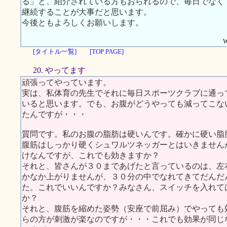
る」と、紹介されている方もおられるので、毎日でなく
継続することが大事だと思います。
今後ともよろしくお願いします。
W
[タイトル一覧]
[TOP PAGE]
20. やってます
頑張ってやっています。
実は、私体育の先生でそれに毎日スポーツクラブに通っ
いると思います。でも、お腹がどうやっても減ってこな
たんですが・・・
質問です。私のお腹の脂肪は硬いんです。確かに硬い脂
腹筋はしっかり硬くシュワルツネッガーとはいきません
けなんですが、これでも効きますか？
それと、皆さんが３０まであげたと言っているのは、左
かなか上がりませんが、３０分の中でなれてきてだんだ
た。これでいいんですか？みなさん、スイッチを入れて
か？
それと、腹筋を縮めた姿勢（安座で前屈み）でやっても
らの方が刺激が楽なのですが・・・これでも効果が同じ