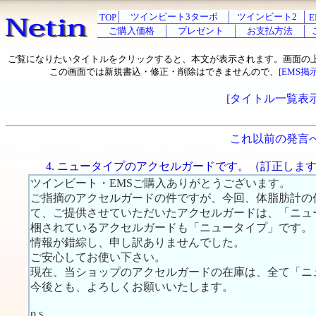
ツインビート3ターボ
ツインビート2
TOP
E
ご購入価格
プレゼント
お支払方法
ご覧になりたいタイトルをクリックすると、本文が表示されます。画面の
この画面では新規書込・修正・削除はできませんので、
[EMS掲
[タイトル一覧表示
これ以前の発言
4. ニュータイプのアクセルガードです。（訂正しま
ツインビート・EMSご購入ありがとうございます。
ご指摘のアクセルガードの件ですが、今回、体脂肪計の
て、ご提供させていただいたアクセルガードは、「ニュ
梱されているアクセルガードも「ニュータイプ」です。
情報が錯綜し、申し訳ありませんでした。
ご安心してお使い下さい。
現在、当ショップのアクセルガードの在庫は、全て「ニ
今後とも、よろしくお願いいたします。
p.s.