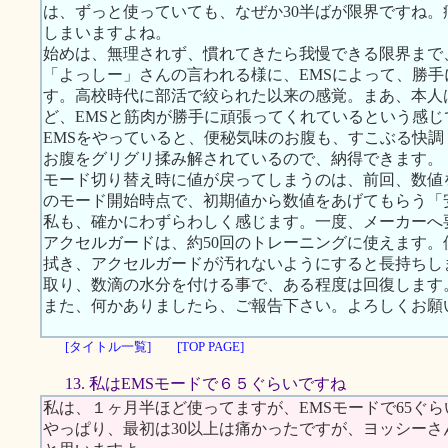
は、ずっと使っていても、なぜか30半ばが限界ですね
しまいますよね。
始めは、無理されず、慣れてきたら我慢できる限界まで
「よっしー」さんの言われる様に、EMSによって、勝
す。高校時代に部活で絞られた以来の感覚。まあ、本人
ど、EMSと筋肉が勝手に頑張ってくれているという感じ
EMSをやっていると、便秘気味のお腹も、すこぶる快
お腹をグリグリ揉み解されているので、納得できます。
モード切り替え時に値が戻ってしまうのは、前回、数値
のモード開始時点で、初期値から数値をあげてもらう「
私も、確かにわずらわしく感じます。一度、メーカーへ
アクセルガードは、約50回のトレーニングに使えます
拭き、アクセルガードが汚れないようにすると長持ちし
取り、数滴の水分を付ける事で、ある程度は回復します
また、何かありましたら、ご報告下さい。よろしくお願
[タイトル一覧]
[TOP PAGE]
13. 私はEMSモードで６５ぐらいですね
私は、１ヶ月半ほど使ってますが、EMSモードで65ぐ
やっぱり、最初は30以上は痛かったですが、ヨッシー