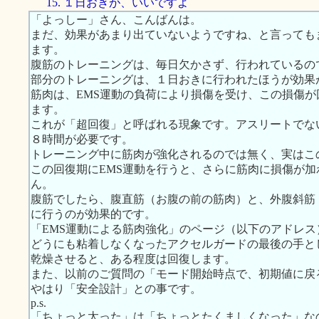
15. １日おきが、いいですよ
「よっしー」さん、こんばんは。
まだ、効果があまり出ていないようですね、と言っても
ます。
腹筋のトレーニングは、毎日欠かさず、行われているの
部分のトレーニングは、１日おきに行われたほうが効果
筋肉は、EMS運動の負荷により損傷を受け、この損傷
ます。
これが「超回復」と呼ばれる現象です。アスリートでな
８時間が必要です。
トレーニング中に筋肉が強化されるのでは無く、実はこ
この回復期にEMS運動を行うと、さらに筋肉に損傷が
ん。
腹筋でしたら、腹直筋（お腹の前の筋肉）と、外腹斜筋
に行うのが効果的です。
「EMS運動による筋肉強化」のページ（以下のアドレ
どうにも粘着しなくなったアクセルガードの最後の手と
乾燥させると、ある程度は回復します。
また、以前のご質問の「モード開始時点で、初期値に戻
やはり「安全設計」との事です。
p.s.
「ちょっと太った」は「ちょっとたくましくなった」な