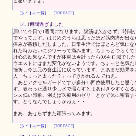
と思いますよ。
[タイトル一覧]
[TOP PAGE]
14. 1週間過ぎました
届いて今日で1週間になります。腹筋は欠かさず、時間
でやってます。はじめのうちは思ったほど筋肉痛が出な
痛みが蓄積しだしました。日常生活ではほとんど気にな
れた時みたいにジワーって痛みます。ちょっとつらくて
肝心の効果なんですが体重は今計ったら0.6キロ減でし
ウエストにはまだ変化がないようです。ちょっと色気だ
挫折し今は元の食生活に戻っています。まあまだ効果を
人「ちょっと太った？」ってきかれるんでねえ。
あとアクセルガードですが多分15回位使用したと思う
す。教わった通り少し水で濡らすとまあ付きやすくなる
ンス低い印象。例えば医療用のゼリーとかで体に密着す
す。どうなんでしょうかねぇ・・
まあ、あせらずまた頑張ってみます。
[タイトル一覧]
[TOP PAGE]