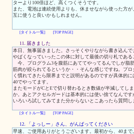
ターより100倍ほど、高くつくそうです。
また、電池は連続使用よりも、休ませながら使った方が
互に使うと良いかもしれません。
[タイトル一覧]
[TOP PAGE]
11. 届きました
本日、無事届きました。さっそくやりながら書き込んで
やばくなっていったこの体に対して最後の切り札である
今、プログラム3を腹筋にあててやってるんでしが脂肪
筋肉が絞られてるというか・・そんな感じですね。プロ
く慣れてきたら限界までと説明があるのですが具体的に
40でやってます。
またモードがCとEで切り替わるとき数値が半減してし
か。あとアクセルガードは基本的には使い捨てなんです
いろいろ試してみてまた分からないとこあったら質問し
[タイトル一覧]
[TOP PAGE]
12. 「よっしー」さん、がんばってください
早速、ご使用ありがとうございます。最初から、40ま