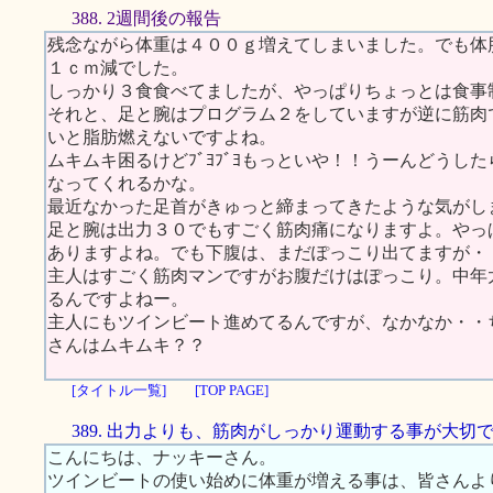
388. 2週間後の報告
残念ながら体重は４００ｇ増えてしまいました。でも体
１ｃｍ減でした。
しっかり３食食べてましたが、やっぱりちょっとは食事
それと、足と腕はプログラム２をしていますが逆に筋肉
いと脂肪燃えないですよね。
ムキムキ困るけどﾌﾞﾖﾌﾞﾖもっといや！！うーんどうし
なってくれるかな。
最近なかった足首がきゅっと締まってきたような気がし
足と腕は出力３０でもすごく筋肉痛になりますよ。やっ
ありますよね。でも下腹は、まだぽっこり出てますが・
主人はすごく筋肉マンですがお腹だけはぽっこり。中年
るんですよねー。
主人にもツインビート進めてるんですが、なかなか・・
さんはムキムキ？？
[タイトル一覧]
[TOP PAGE]
389. 出力よりも、筋肉がしっかり運動する事が大切
こんにちは、ナッキーさん。
ツインビートの使い始めに体重が増える事は、皆さんよ