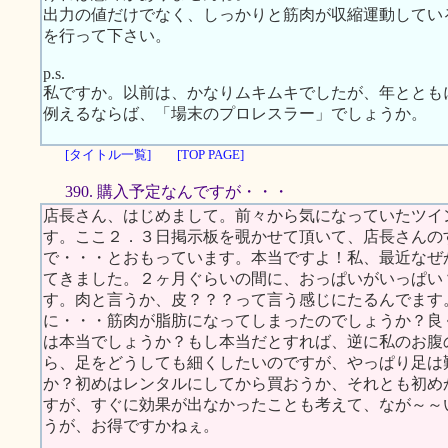
出力の値だけでなく、しっかりと筋肉が収縮運動してい
を行って下さい。
p.s.
私ですか。以前は、かなりムキムキでしたが、年ととも
例えるならば、「場末のプロレスラー」でしょうか。
[タイトル一覧]
[TOP PAGE]
390. 購入予定なんですが・・・
店長さん、はじめまして。前々から気になっていたツイ
す。ここ２．３日掲示板を覗かせて頂いて、店長さんの
で・・・とおもっています。本当ですよ！私、最近なぜ
てきました。２ヶ月ぐらいの間に、おっぱいがいっぱい
す。肉と言うか、皮？？？って言う感じにたるんでます
に・・・筋肉が脂肪になってしまったのでしょうか？良
は本当でしょうか？もし本当だとすれば、逆に私のお腹
ら、足をどうしても細くしたいのですが、やっぱり足は
か？初めはレンタルにしてから買おうか、それとも初め
すが、すぐに効果が出なかったことも考えて、なが～～
うが、お得ですかねぇ。