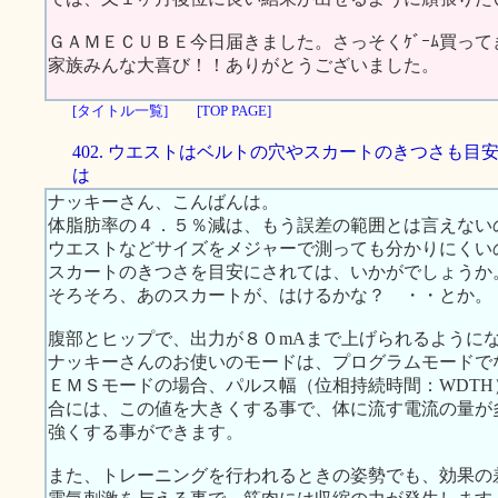
ＧＡＭＥＣＵＢＥ今日届きました。さっそくｹﾞｰﾑ買っ
家族みんな大喜び！！ありがとうございました。
[タイトル一覧]
[TOP PAGE]
402. ウエストはベルトの穴やスカートのきつさも目
は
ナッキーさん、こんばんは。
体脂肪率の４．５％減は、もう誤差の範囲とは言えない
ウエストなどサイズをメジャーで測っても分かりにくい
スカートのきつさを目安にされては、いかがでしょうか
そろそろ、あのスカートが、はけるかな？ ・・とか。
腹部とヒップで、出力が８０mAまで上げられるように
ナッキーさんのお使いのモードは、プログラムモードで
ＥＭＳモードの場合、パルス幅（位相持続時間：WDTH
合には、この値を大きくする事で、体に流す電流の量が
強くする事ができます。
また、トレーニングを行われるときの姿勢でも、効果の