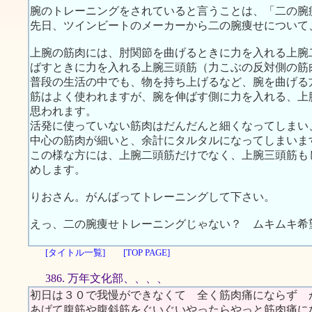
腕のトレーニングをされていると言うことは、「二の腕
先日、ツインビートのメーカーから二の腕痩せについて
上腕の筋肉には、肘関節を曲げるときに力を入れる上腕
ばすときに力を入れる上腕三頭筋（力こぶの反対側の筋
普段の生活の中でも、物を持ち上げるなど、腕を曲げる
筋はよく使われますが、腕を伸ばす側に力を入れる、上
思われます。
活発に使っていない筋肉はだんだんと細くなってしまい
中心の筋肉が細いと、余計にタルタルになってしまいま
この様な方には、上腕二頭筋だけでなく、上腕三頭筋も
めします。
りおさん。がんばってトレーニングして下さい。
えっ、二の腕痩せトレーニングじゃない？ ムキムキ希
[タイトル一覧]
[TOP PAGE]
386. 万年文化部、、、、
初日は３０で我慢ができなくて 全く筋肉痛にならず 
あげて腹筋や腹斜筋をぐいぐいやったらやっと筋肉痛に