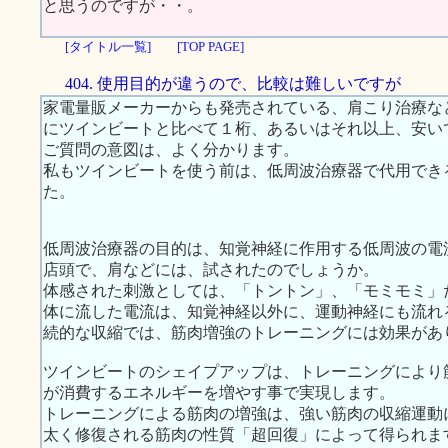
と思うのですが・・。
[タイトル一覧]
[TOP PAGE]
404. 使用目的が違うので、比較は難しいですが
家電量販メーカーからも発売されている、肩こり治療な
にツインビートと比べて１桁、あるいはそれ以上、安い
ご質問の意図は、よく分かります。
私もツインビートを使う前は、低周波治療器で代用でき
た。
低周波治療器の目的は、知覚神経に作用する低周波の電
店頭で、肩などには、試されたのでしょうか。
体感された刺激としては、「トントン」、「モミモミ」
体に流した電流は、知覚神経以外に、運動神経にも流れ
続的な収縮では、筋肉増強のトレーニングには効果があ
ツインビートのシェイプアップは、トレーニングにより
が消費するエネルギーを増やす事で実現します。
トレーニングによる筋肉の増強は、強い筋肉の収縮運動
太く修復される筋肉の性質「超回復」によって得られま