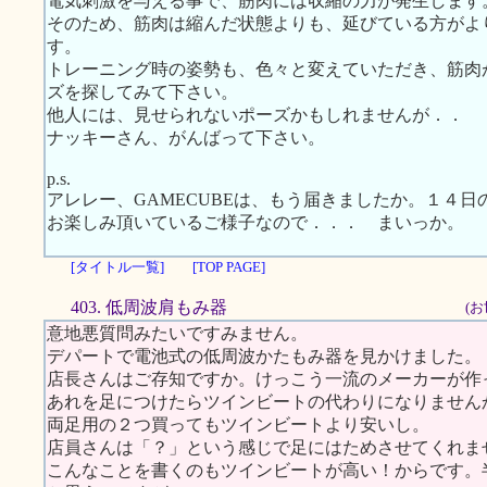
電気刺激を与える事で、筋肉には収縮の力が発生します
そのため、筋肉は縮んだ状態よりも、延びている方がよ
す。
トレーニング時の姿勢も、色々と変えていただき、筋肉
ズを探してみて下さい。
他人には、見せられないポーズかもしれませんが．．
ナッキーさん、がんばって下さい。
p.s.
アレレー、GAMECUBEは、もう届きましたか。１４
お楽しみ頂いているご様子なので．．． まいっか。
[タイトル一覧]
[TOP PAGE]
403. 低周波肩もみ器
(お
意地悪質問みたいですみません。
デパートで電池式の低周波かたもみ器を見かけました。
店長さんはご存知ですか。けっこう一流のメーカーが作
あれを足につけたらツインビートの代わりになりません
両足用の２つ買ってもツインビートより安いし。
店員さんは「？」という感じで足にはためさせてくれま
こんなことを書くのもツインビートが高い！からです。