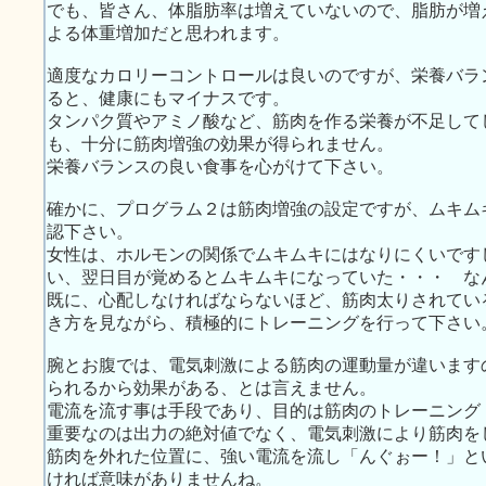
でも、皆さん、体脂肪率は増えていないので、脂肪が増
よる体重増加だと思われます。
適度なカロリーコントロールは良いのですが、栄養バラ
ると、健康にもマイナスです。
タンパク質やアミノ酸など、筋肉を作る栄養が不足して
も、十分に筋肉増強の効果が得られません。
栄養バランスの良い食事を心がけて下さい。
確かに、プログラム２は筋肉増強の設定ですが、ムキム
認下さい。
女性は、ホルモンの関係でムキムキにはなりにくいです
い、翌日目が覚めるとムキムキになっていた・・・ な
既に、心配しなければならないほど、筋肉太りされてい
き方を見ながら、積極的にトレーニングを行って下さい
腕とお腹では、電気刺激による筋肉の運動量が違います
られるから効果がある、とは言えません。
電流を流す事は手段であり、目的は筋肉のトレーニング
重要なのは出力の絶対値でなく、電気刺激により筋肉を
筋肉を外れた位置に、強い電流を流し「んぐぉー！」と
ければ意味がありませんね。