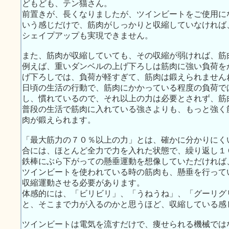
どもども、テン猫さん。
前置きが、長くなりましたが、ツインビートをご使用に
いう感じだけで、筋肉がしっかりと収縮していなければ
シェイプアップも実現できません。
また、筋肉が収縮していても、その収縮が弱ければ、筋
例えば、重いダンベルの上げ下ろしは筋肉に強い負荷を
げ下ろしでは、負荷が軽すぎて、筋肉は鍛えられません
日頃の生活の行動で、筋肉にかかっている程度の負荷で
し、慣れているので、それ以上の力は必要とされず、筋
普段の生活で筋肉に入れている強さよりも、もっと強く
肉が鍛えられます。
「最大筋力の７０％以上の力」とは、確かに分かりにく
合には、ほとんど全力で力を入れた状態で、繰り返し１
鉄棒にぶら下がっての懸垂運動を想像していただければ
ツインビートを使われている時の筋肉も、懸垂を行って
収縮運動させる必要があります。
体感的には、「ビリビリ」、「うねうね」、「グーリグ
と、そこまで力が入るのかと思うほど、収縮している感
ツインビートは電気を流すだけで、痩せられる機械では