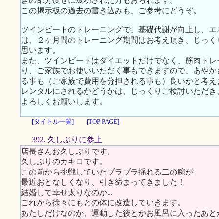
ぎの部分痩せに成功された方もおられます。
この掲示板の過去の書き込みも、ご参考にどうぞ。
ツインビートのトレーニングで、基礎代謝が向上し、エ
は、２ヶ月間のトレーニング期間はお考え頂き、じっく
思います。
また、ツインビートはダイエットだけでなく、筋肉トレ
り、ご家族でお使いいただく事もできますので、あやか
る事も（ご家族で費用を分担される事も）良いかと考え
レンタルにされるかどうかは、じっくりご検討いただき
よろしくお願いします。
[タイトル一覧]
[TOP PAGE]
392. 久しぶりに参上
店長さんお久しぶりです。
久しぶりのカキコです。
この前から挑戦していたブラブラ揺れる二の腕が
最近おとなしくなり、引き締まってきました！
結婚して幸せ太りなのか...
これから徐々にもとの体に改造していきます。
あたしだけなのか、運動した後とかお風呂に入ったあと