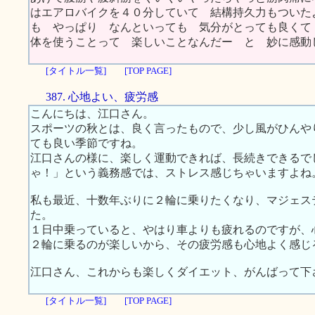
はエアロバイクを４０分していて 結構持久力もついた
も やっぱり なんといっても 気分がとっても良くて
体を使うことって 楽しいことなんだー と 妙に感
[タイトル一覧]
[TOP PAGE]
387. 心地よい、疲労感
こんにちは、江口さん。
スポーツの秋とは、良く言ったもので、少し風がひんや
ても良い季節ですね。
江口さんの様に、楽しく運動できれば、長続きできるで
ゃ！」という義務感では、ストレス感じちゃいますよね
私も最近、十数年ぶりに２輪に乗りたくなり、マジェス
た。
１日中乗っていると、やはり車よりも疲れるのですが、
２輪に乗るのが楽しいから、その疲労感も心地よく感じ
江口さん、これからも楽しくダイエット、がんばって下
[タイトル一覧]
[TOP PAGE]