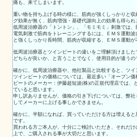
痛も、来てしまいます。
重い物を持ち上げる時の様に、筋肉が強くしっかりと収
グ効果が無く、筋肉増強・基礎代謝向上の効果も得られ
低周波治療器の「トントン」、「モミモミ」刺激では、
電気刺激で筋肉をトレーニングするには、ＥＭＳ運動波
と強くしっかり長時間、筋肉が収縮する、ＥＭＳ運動が
低周波治療器とツインビートの違いをご理解頂けました
どちらが良いか、と言うことでなく、使用目的が違うの
確かに、低周波治療器や、他社製品と比較すると、ツイ
ツインビートの価格については、最近多い「オープン価
ビートのメーカー：伊藤超短波(株)の正規代理店では、
ていると思います。
申し訳ありませんが、価格の引き下げについては、弊社
してメーカーに上げる事しかできません。
確かに、半額になれば、買っていただける方は増えると
です。
買われる方ご本人が、十分にご検討いただき、それだけ
上で、ご購入される事が大切だと思います。