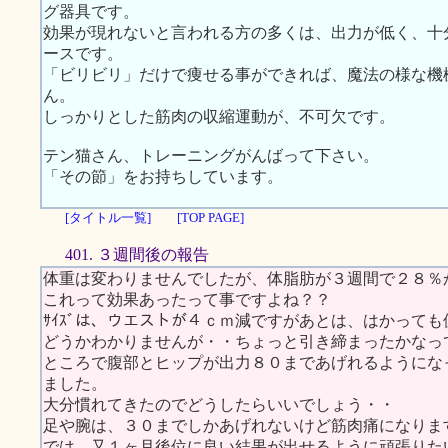
グ器具です。
効果が現れないと言われる方の多くは、出力が低く、十
ースです。
「ビリビリ」だけで痩せる事ができれば、魔法の様な機
ん。
しっかりとした筋肉の収縮運動が、不可欠です。
テン猫さん、トレーニングがんばって下さい。
「その節」をお持ちしています。
[タイトル一覧]
[TOP PAGE]
401. ３週間後の報告
体重は変わりませんでしたが、体脂肪が３週間で２８％
これって効果あったって事ですよね？？
ｻｲｽﾞは、ウエストが４ｃｍ減ですがあとは、はかって
どうかわかりませんが・・ちょっと引き締まったかなっ
ところで腹部とヒップが出力８０まであげれるようにな
ました。
大分慣れてきたのでどうしたらいいでしょう・・
足や腕は、３０までしかあげれないけど筋肉痛になりま
では、又１ヶ月後位に良い結果が出せるように頑張りた