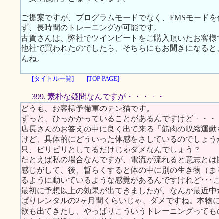
ご提案ですが、プログラムモードでなく、EMSモード
ず、長時間のトレーニングが可能です。
古賀さんは、弊社でツインビートをご購入頂いたお客様
他社で買われたのでしたら、そちらにもお聞きになると
んね。
[タイトル一覧]
[TOP PAGE]
399. 素朴な疑問なんですが・・・・・
どうも、お客様予備軍のテン猫です。
ずっと、ひっかかっていることがあるんですけど・・・
店長さんのお答えの中に良く出て来る「筋肉の収縮運動
けど、具体的にどういった体感をさしているのでしょう
只、ビリビリとしてるだけじゃダメなんでしょう？
たとえば私の場合なんですが、電流が流れると意志とは
感じがして、後、暫らくすると体の中に別の生き物（ま
るように動いているような感覚があるんですけれど･･･
最初に予想以上の効果が出てきましたが、なんか最近中
ぱりレンタルの2ヶ月間くらいじゃ、ダメですね。本物
欲も出てきたし、やっぱりこういうトレーニングっても