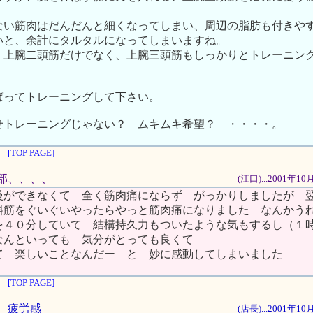
ない筋肉はだんだんと細くなってしまい、周辺の脂肪も付きや
いと、余計にタルタルになってしまいますね。
、上腕二頭筋だけでなく、上腕三頭筋もしっかりとトレーニン
ばってトレーニングして下さい。
せトレーニングじゃない？ ムキムキ希望？ ・・・・。
[TOP PAGE]
化部、、、、
(江口)...2001年1
慢ができなくて 全く筋肉痛にならず がっかりしましたが 
斜筋をぐいぐいやったらやっと筋肉痛になりました なんかう
を４０分していて 結構持久力もついたような気もするし（１
なんといっても 気分がとっても良くて
て 楽しいことなんだー と 妙に感動してしまいました
[TOP PAGE]
い、疲労感
(店長)...2001年1