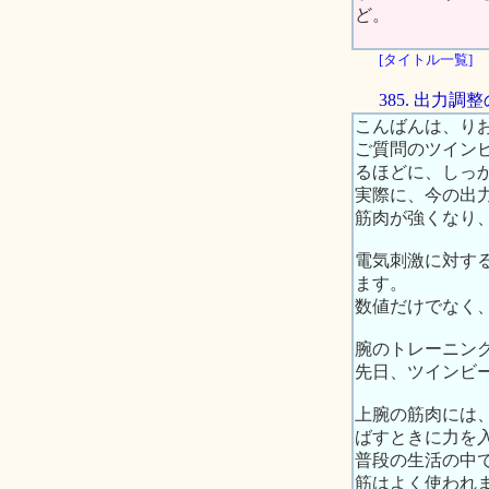
ど。
[タイトル一覧]
385. 出力
こんばんは、り
ご質問のツイン
るほどに、しっ
実際に、今の出
筋肉が強くなり
電気刺激に対す
ます。
数値だけでなく
腕のトレーニン
先日、ツインビ
上腕の筋肉には
ばすときに力を
普段の生活の中
筋はよく使われ