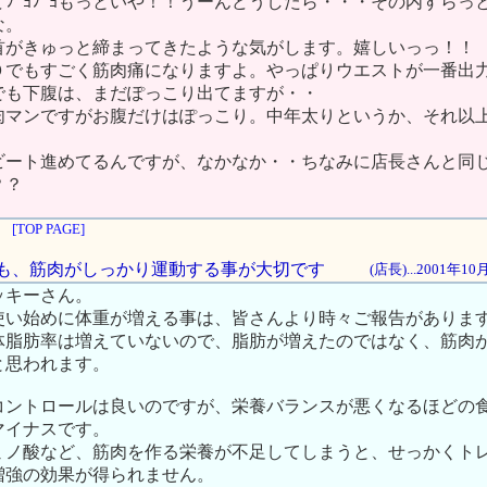
ﾌﾞﾖﾌﾞﾖもっといや！！うーんどうしたら・・・その内すらっ
な。
首がきゅっと締まってきたような気がします。嬉しいっっ！！
０でもすごく筋肉痛になりますよ。やっぱりウエストが一番出
でも下腹は、まだぽっこり出てますが・・
肉マンですがお腹だけはぽっこり。中年太りというか、それ以
。
ビート進めてるんですが、なかなか・・ちなみに店長さんと同
？？
[TOP PAGE]
よりも、筋肉がしっかり運動する事が大切です
(店長)...2001年1
ッキーさん。
使い始めに体重が増える事は、皆さんより時々ご報告がありま
体脂肪率は増えていないので、脂肪が増えたのではなく、筋肉
と思われます。
コントロールは良いのですが、栄養バランスが悪くなるほどの
マイナスです。
ミノ酸など、筋肉を作る栄養が不足してしまうと、せっかくト
増強の効果が得られません。