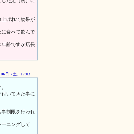
とした足（腕）に
力上げれて効果が
上に食べて飲んで
じ年齢ですが店長
0月06日（土）17:03
す。
が付いてきた事に
食事制限を行われ
レーニングして