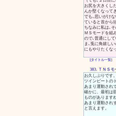
（でも､２日目
お尻を大きくし
んか堅くなって
でも､思いがけな
ていると首から
ちなみに私は､
ＭＳモードを組
ので､普通にし
ま､兎に角嬉し
にもやりたくな
[タイトル一覧]
383. ＴＮ
お久しぶりです
ツインビートの
あまり運動され
確かに、最初は
ものがあります
あまり運動され
と言えます。