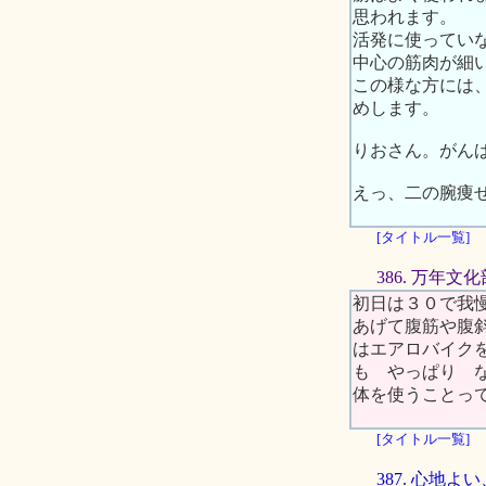
思われます。
活発に使ってい
中心の筋肉が細
この様な方には
めします。
りおさん。がん
えっ、二の腕痩
[タイトル一覧]
386. 万年文
初日は３０で我
あげて腹筋や腹
はエアロバイク
も やっぱり 
体を使うことっ
[タイトル一覧]
387. 心地よ