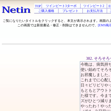
ツインビート3ターボ
ツインビート2
TOP
E
ご購入価格
プレゼント
お支払方法
ご覧になりたいタイトルをクリックすると、本文が表示されます。画面の
この画面では新規書込・修正・削除はできませんので、
[EMS掲
382. そろ
今晩は、病気持
使い始めてそろ
お邪魔しました
これまでに心配
日々ビリビリや
もともとアウト
た様です。今ま
ズがひとつ減りま
やったわ！やっ