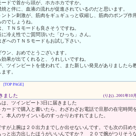
モードで首から頭が、ホカホカですか。
燃焼と伴に、血液の流れが促進されているのだと思います。
トントン刺激が、筋肉をギュギュっと収縮し、筋肉のポンプ作
るのでしょうね。
は、ＴＮＳモードも良さそうですね。
板に冷え性でご質問頂いた「ひっち」さん。
はぎへのＴＮＳモードもお試し下さい。
ダウン、おめでとうございます。
る効果が出てくれると、うれしいですね。
が、ツインビートを使われて、また新しい発見がありましたら
します。
[TOP PAGE]
届きました
(りお)...2001年1
ちは、ツインビート3日に届きました
トカードで購入と書いたら、わざわざお電話で旦那の在宅時間
す。本人のサインいるのすっかりわすれてました。
ですが上腕は２０出力までしか出せないんです。でも次の日め
もっと出力出したほうがいいんですか？ ２０で腕がつりそう