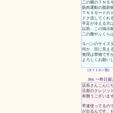
二の腕のＴＮＳ
筋肉運動の脂肪
ＴＮＳモードの
ドク流してくれ
手足が冷える方
以前、この掲示
二の腕やふくら
Ｇパンのサイズ
何か、目に見え
無理は禁物です
よろしくお願い
[タイトル一覧]
384. 一昨日
店長さんこんに
旦那のクレジッ
有難うございま
早速使ってるの
が出るんです、