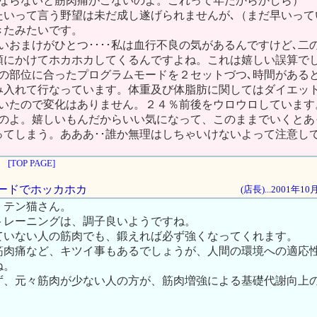
にならないと筋肉痛がこないのよ。これって年だからかしら）
たいって言う野望は未だ成し遂げられませんが､（まだ早いって
きたみたいです。
いおまけがひとつ････私は血行不良の気があるんですけど､二
頭にかけてホカホカしてくるんですよね。これは嬉しい誤算で
その部位に合ったプログラムモードを２セットづつ､時間がある
み入れて行なっています。体重及び体脂肪に関してはダイエッ
ていたので変化はありません。２４％前後をウロウロしています
いのよ。嬉しいもんだからいい気になって、このままでいくとあ
ってしまう。あああ･･誰か無理はしちゃいけないよって注意し
[TOP PAGE]
Ｓモードでホッカホカ
(店長)...2001年1
。テン猫さん。
トレーニングは、調子良いようですね。
ていない人の筋肉でも、鍛えれば必ず強くなってくれます。
筋肉痛など、キツイ事もあるでしょうが、人間の環境への適応
ね。
ず、元々筋肉が少ない人の方が、筋肉増強による基礎代謝向上