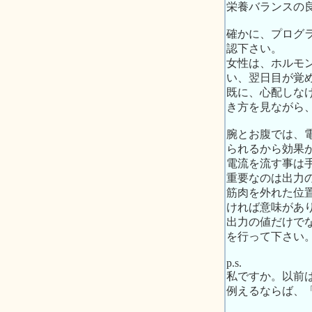
栄養バランスの
確かに、プログ
認下さい。
女性は、ホルモ
い、翌日目が覚
既に、心配しな
き方を見ながら
腕とお腹では、
られるから効果
電流を流す事は
重要なのは出力
筋肉を外れた位
ければ意味があ
出力の値だけで
を行って下さい
p.s.
私ですか。以前
例えるならば、