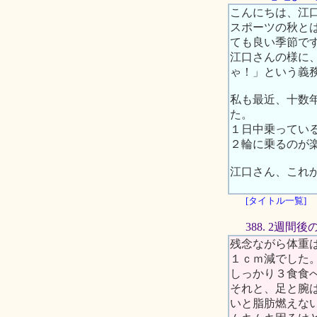
こんにちは、江
スポーツの秋と
ても良い季節で
江口さんの様に
ゃ！」という義
私も最近、十数
た。
１日中乗ってい
２輪に乗るのが
江口さん、これ
[タイトル一覧]
388. 2週間
残念ながら体重
１ｃｍ減でした
しっかり３食食
それと、足と腕
いと脂肪燃えな