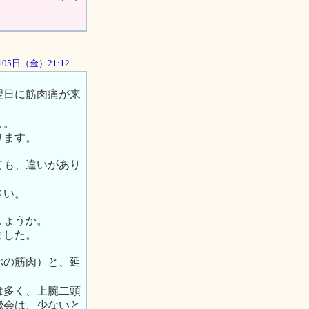
0月05日（金）21:12
翌日に筋肉痛が来
。
し。
ります。
ても、違いがあり
さい。
しょうか。
ました。
ぶの筋肉）と、延
は多く、上腕二頭
機会は、少ないと