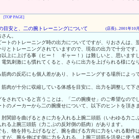
[TOP PAGE]
調整の目安と、二の腕トレーニングについて
(店長)...2001年1
おさん。
ビートのトレーニング時の出力についてですが、りおさんは、
かりとトレーニングされていますので、現在の出力で十分です
力以上に上げる事（ヒー！ ギャー！）は難しいと、思います
、電気刺激にも慣れてくると、さらに出力を上げられる様にな
る筋肉の反応にも個人差があり、トレーニングする場所によっ
、筋肉が十分に収縮している体感を目安に、出力を調整して下
グをされていると言うことは、「二の腕痩せ」のご希望なので
ートのメーカーから二の腕痩せについて、以下のヒントを頂き
、肘関節を曲げるときに力を入れる上腕二頭筋（いわゆる力こ
入れる上腕三頭筋（力こぶの反対側の筋肉）があります。
でも、物を持ち上げるなど、腕を曲げる方向に力をいれる動作
ますが、腕を伸ばす側に力を入れる、上腕三頭筋を活発に使う