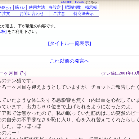
i-MODE、EZweb
はこちら..
筋
使用方法
各設定
肥満指数
掲示板
MS
トレ
とは
ご注文
お問い合わせ
ご注意
特商法表示
上が過去、下が最近の内容です。
示板]
をご利用下さい。
[タイトル一覧表示]
これ以前の発言へ
そろ一ヶ月目です
(テン猫)...2001年1
ちのテン猫です。
そろ一ヶ月目を迎えようとしていますが、チョットご報告した
。
していたような体に対する悪影響も無く（内出血を心配してい
っています。出力も６０位まで上げられるようになったのよ。
ドア派では無かったので、私の眠っていた筋肉はこの突然のビ
での自分の不甲斐なさを恥じ入り、心を入れ替えてくれたらし
した。ほっほっほ･･･
たのよー！