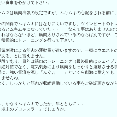
良い食事を心がけて下さい。
ラム２は筋肉増強の設定ですが、ムキムキの心配をされる前に
ンの関係でムキムキにはなりにくいですし、ツインビートのト
めるとムキムキになっていた・・・ なんて事はありませんの
ければならないほど、筋肉太りされているのならば別ですが、
、積極的にトレーニングを行って下さい。
電気刺激による筋肉の運動量が違いますので、一概にウエスト
がある、とは言えません。
手段であり、目的は筋肉のトレーニング（最終目的はシェイプ
の絶対値でなく、電気刺激により筋肉をしっかりと運動させる
置に、強い電流を流し「んぐぉー！」といくら刺激に耐えても
りませんね。
なく、しっかりと筋肉が収縮運動している事をご確認頂きなが
。
は、かなりムキムキでしたが、年とともに．．．
「場末のプロレスラー」でしょうか。