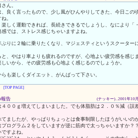
口さん。
は、良く言ったもので、少し風がひんやりしてきた、今日この
すね。
、楽しく運動できれば、長続きできるでしょうし、なにより「
務感では、ストレス感じちゃいますよね。
年ぶりに２輪に乗りたくなり、マジェスティというスクーター
ると、やはり車よりも疲れるのですが、心地よい疲労感を感じ
楽しいから、その疲労感も心地よく感じるのでしょうか。
からも楽しくダイエット、がんばって下さい。
[TOP PAGE]
後の報告
(ナッキー)...2001年1
は４００ｇ増えてしまいました。でも体脂肪は２．０％減（誤
。
べてましたが、やっぱりちょっとは食事制限したほうがいいの
はプログラム２をしていますが逆に筋肉で太っちゃいますか？
いですよね。