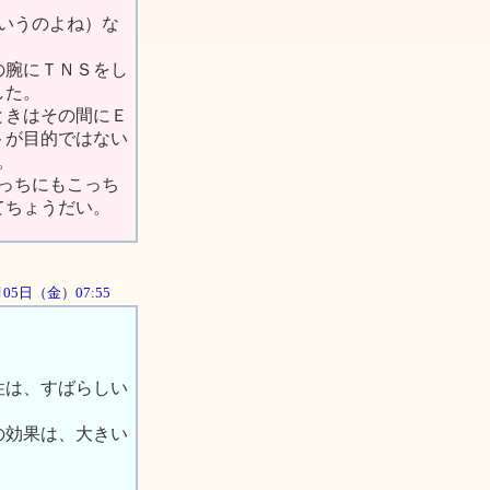
いうのよね）な
の腕にＴＮＳをし
した。
ときはその間にＥ
トが目的ではない
。
っちにもこっち
てちょうだい。
0月05日（金）07:55
性は、すばらしい
の効果は、大きい