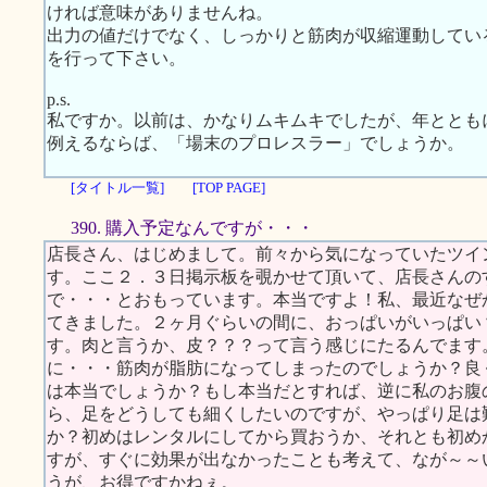
ければ意味がありませんね。
出力の値だけでなく、しっかりと筋肉が収縮運動してい
を行って下さい。
p.s.
私ですか。以前は、かなりムキムキでしたが、年ととも
例えるならば、「場末のプロレスラー」でしょうか。
[タイトル一覧]
[TOP PAGE]
390. 購入予定なんですが・・・
店長さん、はじめまして。前々から気になっていたツイ
す。ここ２．３日掲示板を覗かせて頂いて、店長さんの
で・・・とおもっています。本当ですよ！私、最近なぜ
てきました。２ヶ月ぐらいの間に、おっぱいがいっぱい
す。肉と言うか、皮？？？って言う感じにたるんでます
に・・・筋肉が脂肪になってしまったのでしょうか？良
は本当でしょうか？もし本当だとすれば、逆に私のお腹
ら、足をどうしても細くしたいのですが、やっぱり足は
か？初めはレンタルにしてから買おうか、それとも初め
すが、すぐに効果が出なかったことも考えて、なが～～
うが、お得ですかねぇ。