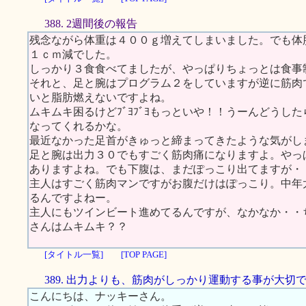
388. 2週間後の報告
残念ながら体重は４００ｇ増えてしまいました。でも体
１ｃｍ減でした。
しっかり３食食べてましたが、やっぱりちょっとは食事
それと、足と腕はプログラム２をしていますが逆に筋肉
いと脂肪燃えないですよね。
ムキムキ困るけどﾌﾞﾖﾌﾞﾖもっといや！！うーんどうし
なってくれるかな。
最近なかった足首がきゅっと締まってきたような気がし
足と腕は出力３０でもすごく筋肉痛になりますよ。やっ
ありますよね。でも下腹は、まだぽっこり出てますが・
主人はすごく筋肉マンですがお腹だけはぽっこり。中年
るんですよねー。
主人にもツインビート進めてるんですが、なかなか・・
さんはムキムキ？？
[タイトル一覧]
[TOP PAGE]
389. 出力よりも、筋肉がしっかり運動する事が大切
こんにちは、ナッキーさん。