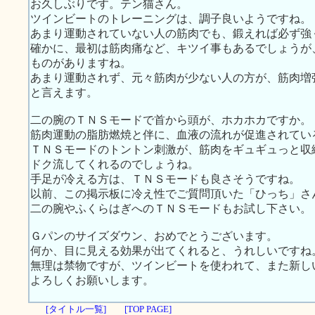
お久しぶりです。テン猫さん。
ツインビートのトレーニングは、調子良いようですね。
あまり運動されていない人の筋肉でも、鍛えれば必ず強
確かに、最初は筋肉痛など、キツイ事もあるでしょうが
ものがありますね。
あまり運動されず、元々筋肉が少ない人の方が、筋肉増
と言えます。
二の腕のＴＮＳモードで首から頭が、ホカホカですか。
筋肉運動の脂肪燃焼と伴に、血液の流れが促進されてい
ＴＮＳモードのトントン刺激が、筋肉をギュギュっと収
ドク流してくれるのでしょうね。
手足が冷える方は、ＴＮＳモードも良さそうですね。
以前、この掲示板に冷え性でご質問頂いた「ひっち」さ
二の腕やふくらはぎへのＴＮＳモードもお試し下さい。
Ｇパンのサイズダウン、おめでとうございます。
何か、目に見える効果が出てくれると、うれしいですね
無理は禁物ですが、ツインビートを使われて、また新し
よろしくお願いします。
[タイトル一覧]
[TOP PAGE]