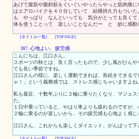
あげて腹筋や腹斜筋をぐいぐいやったらやっと筋肉痛に
はエアロバイクを４０分していて 結構持久力もついた
も やっぱり なんといっても 気分がとっても良くて
体を使うことって 楽しいことなんだー と 妙に感
[タイトル一覧]
[TOP PAGE]
387. 心地よい、疲労感
こんにちは、江口さん。
スポーツの秋とは、良く言ったもので、少し風がひんや
ても良い季節ですね。
江口さんの様に、楽しく運動できれば、長続きできるで
ゃ！」という義務感では、ストレス感じちゃいますよね
私も最近、十数年ぶりに２輪に乗りたくなり、マジェス
た。
１日中乗っていると、やはり車よりも疲れるのですが、
２輪に乗るのが楽しいから、その疲労感も心地よく感じ
江口さん、これからも楽しくダイエット、がんばって下
[タイトル一覧]
[TOP PAGE]