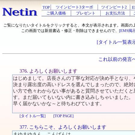
ツインビート3ターボ
ツインビート2
TOP
E
ご購入価格
プレゼント
お支払方法
ご覧になりたいタイトルをクリックすると、本文が表示されます。画面の
この画面では新規書込・修正・削除はできませんので、
[EMS掲
[タイトル一覧表示
これ以前の発言
376. よろしくお願いします
はじめまして。店長さんの丁寧な対応が決め手となり、
決まり露出度の高いドレスを選んでしまったので、絶対
い方で色々わからない事があると質問させていただくと
す。まだ届いてもいない内に書き込みしちゃいました。
早く届かないかな～と待ちわびています。
[タイトル一覧]
[TOP PAGE]
377. こちらこそ、よろしくお願いします
まゆまゆさん、こんばんは。