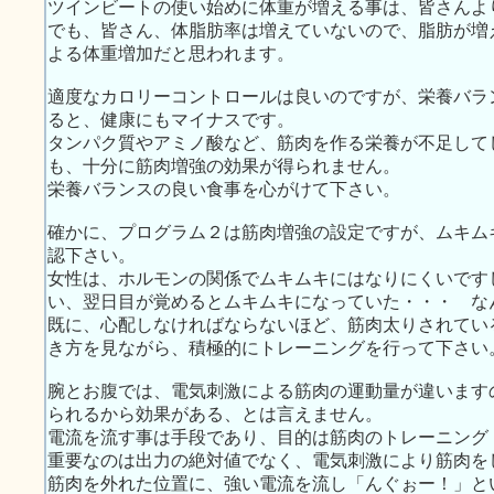
ツインビートの使い始めに体重が増える事は、皆さんよ
でも、皆さん、体脂肪率は増えていないので、脂肪が増
よる体重増加だと思われます。
適度なカロリーコントロールは良いのですが、栄養バラ
ると、健康にもマイナスです。
タンパク質やアミノ酸など、筋肉を作る栄養が不足して
も、十分に筋肉増強の効果が得られません。
栄養バランスの良い食事を心がけて下さい。
確かに、プログラム２は筋肉増強の設定ですが、ムキム
認下さい。
女性は、ホルモンの関係でムキムキにはなりにくいです
い、翌日目が覚めるとムキムキになっていた・・・ な
既に、心配しなければならないほど、筋肉太りされてい
き方を見ながら、積極的にトレーニングを行って下さい
腕とお腹では、電気刺激による筋肉の運動量が違います
られるから効果がある、とは言えません。
電流を流す事は手段であり、目的は筋肉のトレーニング
重要なのは出力の絶対値でなく、電気刺激により筋肉を
筋肉を外れた位置に、強い電流を流し「んぐぉー！」と