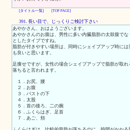
[タイトル一覧]
[TOP PAGE]
391. 長い目で、じっくりご検討下さい
あやかさん、おはようございます。
あやかさんのお腹は、男性に多い内臓脂肪の太鼓腹でな
としたタイプですね。
脂肪が付きやすい場所は、同時にシェイプアップ時には
も良いと思います。
足痩せですが、女性の場合シェイプアップで脂肪が取れ
落ちると言われます。
１．お尻、腰
２．お腹
３．バストの下
４．太股
５．首の後ろ、二の腕
６．ふくらはぎ、足首
７．あご、頬
ふくらはぎは、比較的脂肪が落ちるのに、時間がかかる