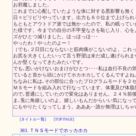
お邪魔しました。
これまでに心配していたような体に対する悪影響も無く
日々ビリビリやっています。出力も６０位まで上げられ
もともとアウトドア派では無かったので、私の眠ってい
た様です。今までの自分の不甲斐なさを恥じ入り、心を
ズがひとつ減りました。ほっほっほ･･･
やったわ！やったのよー！
（でも､２日目にならないと筋肉痛がこないのよ。これ
お尻を大きくしたいって言う野望は未だ成し遂げられま
んか堅くなってきたみたいです。
でも､思いがけないおまけがひとつ････私は血行不良の
ていると首から頭にかけてホカホカしてくるんですよね
ちなみに私は､その部位に合ったプログラムモードを２
ＭＳモードを組み入れて行なっています。体重及び体脂
ので､普通にしていたので変化はありません。２４％前
ま､兎に角嬉しいのよ。嬉しいもんだからいい気になっ
にもやりたくなってしまう。あああ･･誰か無理はしち
[タイトル一覧]
[TOP PAGE]
383. ＴＮＳモードでホッカホカ