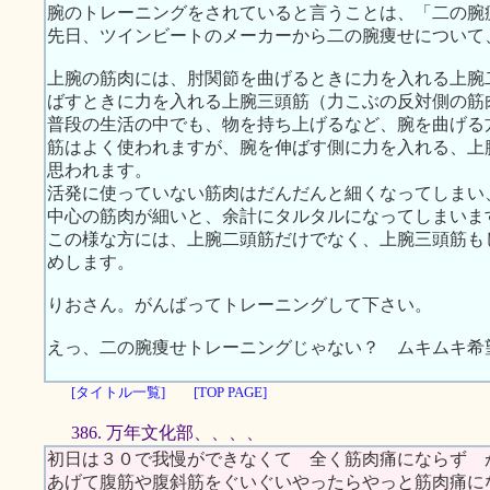
腕のトレーニングをされていると言うことは、「二の腕
先日、ツインビートのメーカーから二の腕痩せについて
上腕の筋肉には、肘関節を曲げるときに力を入れる上腕
ばすときに力を入れる上腕三頭筋（力こぶの反対側の筋
普段の生活の中でも、物を持ち上げるなど、腕を曲げる
筋はよく使われますが、腕を伸ばす側に力を入れる、上
思われます。
活発に使っていない筋肉はだんだんと細くなってしまい
中心の筋肉が細いと、余計にタルタルになってしまいま
この様な方には、上腕二頭筋だけでなく、上腕三頭筋も
めします。
りおさん。がんばってトレーニングして下さい。
えっ、二の腕痩せトレーニングじゃない？ ムキムキ希
[タイトル一覧]
[TOP PAGE]
386. 万年文化部、、、、
初日は３０で我慢ができなくて 全く筋肉痛にならず 
あげて腹筋や腹斜筋をぐいぐいやったらやっと筋肉痛に