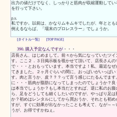
出力の値だけでなく、しっかりと筋肉が収縮運動してい
を行って下さい。
p.s.
私ですか。以前は、かなりムキムキでしたが、年ととも
例えるならば、「場末のプロレスラー」でしょうか。
[タイトル一覧]
[TOP PAGE]
390. 購入予定なんですが・・・
店長さん、はじめまして。前々から気になっていたツイ
す。ここ２．３日掲示板を覗かせて頂いて、店長さんの
で・・・とおもっています。本当ですよ！私、最近なぜ
てきました。２ヶ月ぐらいの間に、おっぱいがいっぱい
す。肉と言うか、皮？？？って言う感じにたるんでます
に・・・筋肉が脂肪になってしまったのでしょうか？良
は本当でしょうか？もし本当だとすれば、逆に私のお腹
ら、足をどうしても細くしたいのですが、やっぱり足は
か？初めはレンタルにしてから買おうか、それとも初め
すが、すぐに効果が出なかったことも考えて、なが～～
うが、お得ですかねぇ。