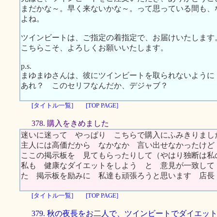
まだかな～。早く来ないかな～。って思っている間も、
よね。
ツインビートは、ご指定の着指定で、お届けいたします
こちらこそ、よろしくお願いいたします。
p.s.
まゆまゆさんは、彼にツインビートを取られないように
あれ？ このセリフなんだか、デジャブ？
[タイトル一覧]
[TOP PAGE]
378. 購入をきめました
迷いに迷って やっぱり こちらで購入にふみきりまし
主人には高価だから なかなか 言い出せなかったけど
ここの掲示板を 見てもらったりして（やはり独断は私
私も 健康なダイエットをしよう と 意見が一致して
た 掲示板を励みに 私達も頑張ろうと思います 店
[タイトル一覧]
[TOP PAGE]
379. 秋の夜長をお二人で、ツインビートでダイエッ