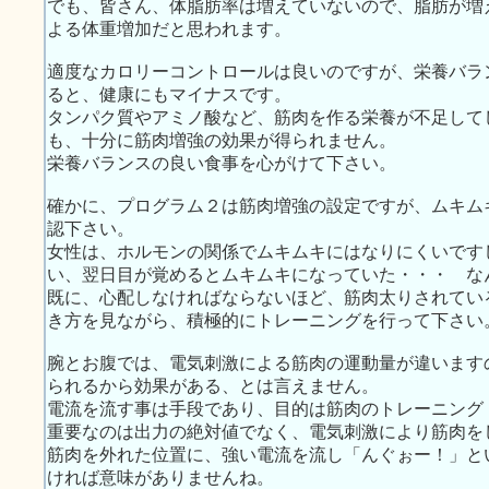
でも、皆さん、体脂肪率は増えていないので、脂肪が増
よる体重増加だと思われます。
適度なカロリーコントロールは良いのですが、栄養バラ
ると、健康にもマイナスです。
タンパク質やアミノ酸など、筋肉を作る栄養が不足して
も、十分に筋肉増強の効果が得られません。
栄養バランスの良い食事を心がけて下さい。
確かに、プログラム２は筋肉増強の設定ですが、ムキム
認下さい。
女性は、ホルモンの関係でムキムキにはなりにくいです
い、翌日目が覚めるとムキムキになっていた・・・ な
既に、心配しなければならないほど、筋肉太りされてい
き方を見ながら、積極的にトレーニングを行って下さい
腕とお腹では、電気刺激による筋肉の運動量が違います
られるから効果がある、とは言えません。
電流を流す事は手段であり、目的は筋肉のトレーニング
重要なのは出力の絶対値でなく、電気刺激により筋肉を
筋肉を外れた位置に、強い電流を流し「んぐぉー！」と
ければ意味がありませんね。