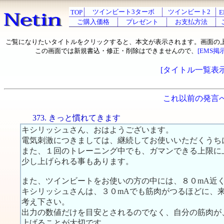
ツインビート3ターボ
ツインビート2
TOP
E
ご購入価格
プレゼント
お支払方法
ご覧になりたいタイトルをクリックすると、本文が表示されます。画面の
この画面では新規書込・修正・削除はできませんので、
[EMS掲
[タイトル一覧表示
これ以前の発言
373. きっと慣れてきます
キシリッシュさん、おはようございます。
電気刺激につきましては、継続してお使いいただくうち
また、１回のトレーニング中でも、ガマンできる上限に
少し上げられる事もあります。
また、ツインビートをお使いの方の中には、８０mA近
キシリッシュさんは、３０mAでも筋肉がつるほどに、
考え下さい。
出力の数値だけを目安とされるのでなく、自分の筋肉が
上げることが大切です。