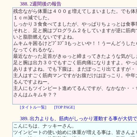
388. 2週間後の報告
残念ながら体重は４００ｇ増えてしまいました。でも体
１ｃｍ減でした。
しっかり３食食べてましたが、やっぱりちょっとは食事
それと、足と腕はプログラム２をしていますが逆に筋肉
いと脂肪燃えないですよね。
ムキムキ困るけどﾌﾞﾖﾌﾞﾖもっといや！！うーんどうし
なってくれるかな。
最近なかった足首がきゅっと締まってきたような気がし
足と腕は出力３０でもすごく筋肉痛になりますよ。やっ
ありますよね。でも下腹は、まだぽっこり出てますが・
主人はすごく筋肉マンですがお腹だけはぽっこり。中年
るんですよねー。
主人にもツインビート進めてるんですが、なかなか・・
さんはムキムキ？？
[タイトル一覧]
[TOP PAGE]
389. 出力よりも、筋肉がしっかり運動する事が大切
こんにちは、ナッキーさん。
ツインビートの使い始めに体重が増える事は、皆さんよ