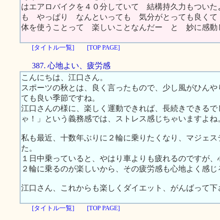
はエアロバイクを４０分していて 結構持久力もついた
も やっぱり なんといっても 気分がとっても良くて
体を使うことって 楽しいことなんだー と 妙に感
[タイトル一覧]
[TOP PAGE]
387. 心地よい、疲労感
こんにちは、江口さん。
スポーツの秋とは、良く言ったもので、少し風がひんや
ても良い季節ですね。
江口さんの様に、楽しく運動できれば、長続きできるで
ゃ！」という義務感では、ストレス感じちゃいますよね
私も最近、十数年ぶりに２輪に乗りたくなり、マジェス
た。
１日中乗っていると、やはり車よりも疲れるのですが、
２輪に乗るのが楽しいから、その疲労感も心地よく感じ
江口さん、これからも楽しくダイエット、がんばって下
[タイトル一覧]
[TOP PAGE]