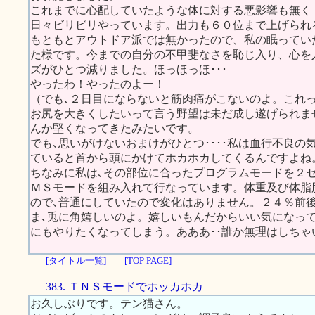
これまでに心配していたような体に対する悪影響も無く
日々ビリビリやっています。出力も６０位まで上げられ
もともとアウトドア派では無かったので、私の眠ってい
た様です。今までの自分の不甲斐なさを恥じ入り、心を
ズがひとつ減りました。ほっほっほ･･･
やったわ！やったのよー！
（でも､２日目にならないと筋肉痛がこないのよ。これ
お尻を大きくしたいって言う野望は未だ成し遂げられま
んか堅くなってきたみたいです。
でも､思いがけないおまけがひとつ････私は血行不良の
ていると首から頭にかけてホカホカしてくるんですよね
ちなみに私は､その部位に合ったプログラムモードを２
ＭＳモードを組み入れて行なっています。体重及び体脂
ので､普通にしていたので変化はありません。２４％前
ま､兎に角嬉しいのよ。嬉しいもんだからいい気になっ
にもやりたくなってしまう。あああ･･誰か無理はしち
[タイトル一覧]
[TOP PAGE]
383. ＴＮＳモードでホッカホカ
お久しぶりです。テン猫さん。