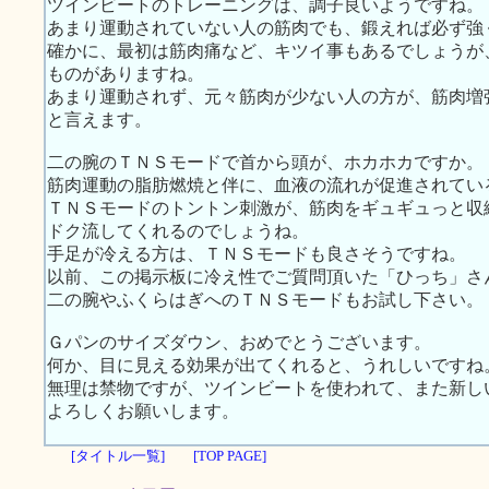
ツインビートのトレーニングは、調子良いようですね。
あまり運動されていない人の筋肉でも、鍛えれば必ず強
確かに、最初は筋肉痛など、キツイ事もあるでしょうが
ものがありますね。
あまり運動されず、元々筋肉が少ない人の方が、筋肉増
と言えます。
二の腕のＴＮＳモードで首から頭が、ホカホカですか。
筋肉運動の脂肪燃焼と伴に、血液の流れが促進されてい
ＴＮＳモードのトントン刺激が、筋肉をギュギュっと収
ドク流してくれるのでしょうね。
手足が冷える方は、ＴＮＳモードも良さそうですね。
以前、この掲示板に冷え性でご質問頂いた「ひっち」さ
二の腕やふくらはぎへのＴＮＳモードもお試し下さい。
Ｇパンのサイズダウン、おめでとうございます。
何か、目に見える効果が出てくれると、うれしいですね
無理は禁物ですが、ツインビートを使われて、また新し
よろしくお願いします。
[タイトル一覧]
[TOP PAGE]