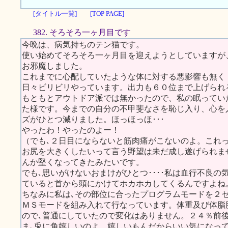
[タイトル一覧]
[TOP PAGE]
382. そろそろ一ヶ月目です
今晩は、病気持ちのテン猫です。
使い始めてそろそろ一ヶ月目を迎えようとしていますが
お邪魔しました。
これまでに心配していたような体に対する悪影響も無く
日々ビリビリやっています。出力も６０位まで上げられ
もともとアウトドア派では無かったので、私の眠ってい
た様です。今までの自分の不甲斐なさを恥じ入り、心を
ズがひとつ減りました。ほっほっほ･･･
やったわ！やったのよー！
（でも､２日目にならないと筋肉痛がこないのよ。これ
お尻を大きくしたいって言う野望は未だ成し遂げられま
んか堅くなってきたみたいです。
でも､思いがけないおまけがひとつ････私は血行不良の
ていると首から頭にかけてホカホカしてくるんですよね
ちなみに私は､その部位に合ったプログラムモードを２
ＭＳモードを組み入れて行なっています。体重及び体脂
ので､普通にしていたので変化はありません。２４％前
ま､兎に角嬉しいのよ。嬉しいもんだからいい気になっ