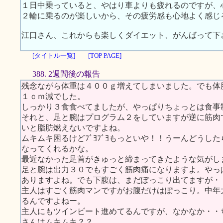
１日中乗っていると、やはり車よりも疲れるのですが、
２輪に乗るのが楽しいから、その疲労感も心地よく感じ
江口さん、これからも楽しくダイエット、がんばって下
[タイトル一覧]
[TOP PAGE]
388. 2週間後の報告
残念ながら体重は４００ｇ増えてしまいました。でも体
１ｃｍ減でした。
しっかり３食食べてましたが、やっぱりちょっとは食事
それと、足と腕はプログラム２をしていますが逆に筋肉
いと脂肪燃えないですよね。
ムキムキ困るけどﾌﾞﾖﾌﾞﾖもっといや！！うーんどうし
なってくれるかな。
最近なかった足首がきゅっと締まってきたような気がし
足と腕は出力３０でもすごく筋肉痛になりますよ。やっ
ありますよね。でも下腹は、まだぽっこり出てますが・
主人はすごく筋肉マンですがお腹だけはぽっこり。中年
るんですよねー。
主人にもツインビート進めてるんですが、なかなか・・
さんはムキムキ？？