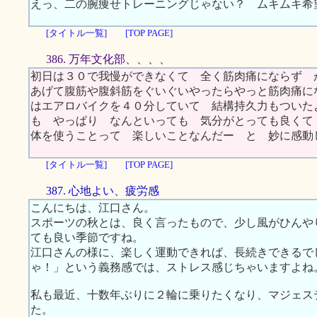
えっ、二の腕痩せトレーニングじゃない？ ムキムキ希
[タイトル一覧]
[TOP PAGE]
386. 万年文化部、、、、
初日は３０で我慢ができなくて 全く筋肉痛にならず 
あげて腹筋や腹斜筋をぐいぐいやったらやっと筋肉痛に
はエアロバイクを４０分していて 結構持久力もついた
も やっぱり なんといっても 気分がとっても良くて
体を使うことって 楽しいことなんだー と 妙に感
[タイトル一覧]
[TOP PAGE]
387. 心地よい、疲労感
こんにちは、江口さん。
スポーツの秋とは、良く言ったもので、少し風がひんや
ても良い季節ですね。
江口さんの様に、楽しく運動できれば、長続きできるで
ゃ！」という義務感では、ストレス感じちゃいますよね
私も最近、十数年ぶりに２輪に乗りたくなり、マジェス
た。