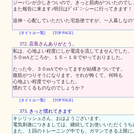
ジーパンが少しきついので、きっと筋肉がついたのでし
また報告に来ます♪明日はﾃﾞｨｽﾞﾆｰシーに行ってきます！
追伸・心配していただいた宅急便ですが、一人暮しなの
[タイトル一覧]
[TOP PAGE]
372. 店長さんありがとう。
私は、心地よい程度にしか電流を流してませんでした。
５０mAどころか、１５～１８でやっておりました。
たった今、３０mAでやってますが結構きついです。
腹筋がつりそうになります。それが怖くて、何時も
心地よい程度でやってました。
慣れてくるものなのでしょうか？
[タイトル一覧]
[TOP PAGE]
373. きっと慣れてきます
キシリッシュさん、おはようございます。
電気刺激につきましては、継続してお使いいただくうち
また、１回のトレーニング中でも、ガマンできる上限に