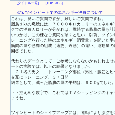
[タイトル一覧]
[TOP PAGE]
375. ツインビートでのエネルギー消費について
これは、良いご質問ですが、難しいご質問ですね。
脂肪１kgの燃焼には、７０００キロカロリーのエネル
グでの消費カロリーが分かれば、燃焼する脂肪の量も計
いつかは、この様なご質問を頂くと思い、以前、ツイン
レーニングを行った時のエネルギー消費量」を聞いた事
筋肉の量や筋肉の組成（速筋、遅筋）の違い、運動量の
回答でした。
代わりのデータとして、ご参考にならないかもしれませ
ートの実験では、以下の結果となりました。
２１名の男女 、トレーニング部位（男性：腹筋とヒ
交互にトレーニング、３７日間
結果として、減った脂肪の量の平均は、９００gでした
・・控えめな数字で、これではＴＶショッピングのギャ
ょうね。
ツインビートのシェイプアップには、運動により脂肪を