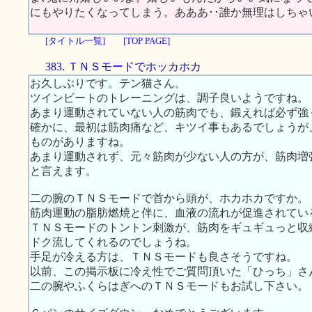
にもやりたくなってしまう。あああ･･誰か無理はしち
[タイトル一覧]
[TOP PAGE]
383. ＴＮＳモードでホッカホカ
お久しぶりです。テン猫さん。
ツインビートのトレーニングは、調子良いようですね。
あまり運動されていない人の筋肉でも、鍛えれば必ず強
確かに、最初は筋肉痛など、キツイ事もあるでしょうが
ものがありますね。
あまり運動されず、元々筋肉が少ない人の方が、筋肉増
と言えます。
二の腕のＴＮＳモードで首から頭が、ホカホカですか。
筋肉運動の脂肪燃焼と伴に、血液の流れが促進されてい
ＴＮＳモードのトントン刺激が、筋肉をギュギュっと収
ドク流してくれるのでしょうね。
手足が冷える方は、ＴＮＳモードも良さそうですね。
以前、この掲示板に冷え性でご質問頂いた「ひっち」さ
二の腕やふくらはぎへのＴＮＳモードもお試し下さい。