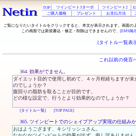
ツインビート3ターボ
ツインビート2
TOP
E
ご購入価格
プレゼント
お支払方法
ご覧になりたいタイトルをクリックすると、本文が表示されます。画面の
この画面では新規書込・修正・削除はできませんので、
[EMS掲
[タイトル一覧表示
これ以前の発言
364. 効果がでません。
ダイエット目的で使用し初めて、４ヶ月程経ちますが未
のでしょうか？
腹回りの脂肪を取ることが目的です。
どの様な設定で、行うとより効果的なのでしょうか？
[タイトル一覧]
[TOP PAGE]
365. ツインビートでのシェイプアップ実現の仕組み
おはようござます、キシリッシュさん。
なかなかツインビートの効果が出ず、申し訳ありません