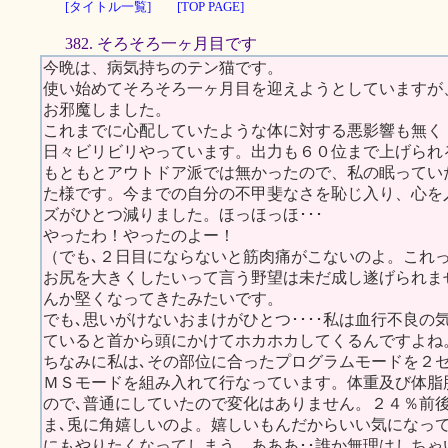
[タイトル一覧]
[TOP PAGE]
382. そろそろ一ヶ月目です
今晩は、病気持ちのテン猫です。
使い始めてそろそろ一ヶ月目を迎えようとしていますが
お邪魔しました。
これまでに心配していたような体に対する悪影響も無く
日々ビリビリやっています。出力も６０位まで上げられ
もともとアウトドア派では無かったので、私の眠ってい
た様です。今までの自分の不甲斐なさを恥じ入り、心を
ズがひとつ減りました。ほっほっほ･･･
やったわ！やったのよー！
（でも､２日目にならないと筋肉痛がこないのよ。これ
お尻を大きくしたいって言う野望は未だ成し遂げられま
んか堅くなってきたみたいです。
でも､思いがけないおまけがひとつ････私は血行不良の
ていると首から頭にかけてホカホカしてくるんですよね
ちなみに私は､その部位に合ったプログラムモードを２
ＭＳモードを組み入れて行なっています。体重及び体脂
ので､普通にしていたので変化はありません。２４％前
ま､兎に角嬉しいのよ。嬉しいもんだからいい気になっ
にもやりたくなってしまう。あああ･･誰か無理はしち