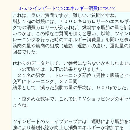
375. ツインビートでのエネルギー消費について
これは、良いご質問ですが、難しいご質問ですね。
脂肪１kgの燃焼には、７０００キロカロリーのエネル
グでの消費カロリーが分かれば、燃焼する脂肪の量も計
いつかは、この様なご質問を頂くと思い、以前、ツイン
レーニングを行った時のエネルギー消費量」を聞いた事
筋肉の量や筋肉の組成（速筋、遅筋）の違い、運動量の
回答でした。
代わりのデータとして、ご参考にならないかもしれませ
ートの実験では、以下の結果となりました。
２１名の男女 、トレーニング部位（男性：腹筋とヒ
交互にトレーニング、３７日間
結果として、減った脂肪の量の平均は、９００gでした
・・控えめな数字で、これではＴＶショッピングのギャ
ょうね。
ツインビートのシェイプアップには、運動により脂肪を
強により基礎代謝が向上し消費エネルギーが増加する、