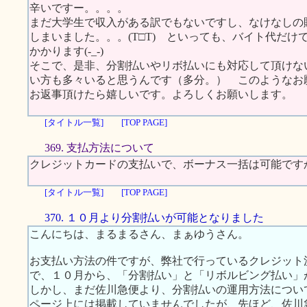
辛いですー。。。。
まだ大学生で収入がある訳でもないですし、なけなしの
しまいました。。。(T□T) といっても、バイト代だけ
かかります(-_-)
そこで、是非、分割払いやリボ払いにも対応して頂けな
い方も多々いると思うんです（多分。） このようなお
お返事頂けたら嬉しいです。よろしくお願いします。
[タイトル一覧]
[TOP PAGE]
369. 支払方法について
クレジットカードの支払いで、ボーナス一括は可能です
[タイトル一覧]
[TOP PAGE]
370. １０月より分割払いが可能となりました
こんにちは、まるまるさん、まぁゆうさん。
お支払い方法の件ですが、弊社で行っているクレジット
で、１０月から、「分割払い」と「リボルビング払い」
しかし、まだ佐川急便より、分割払いの運用方法につい
ページ上には掲載していませんでしたが、先ほど、佐川