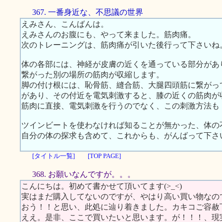
367. 一番身近な、不思議の世界
えみさん、こんばんは。
えみさんのお腹にも、やって来ました。筋肉痛。
次のトレーニングは、筋肉痛が引いた後行って下さいね
体の各部には、神経が皮膚の近くを通っている部分があ
繋がった別の場所の筋肉が収縮します。
脚の付け根には、恥骨筋、縫合筋、大腿四頭筋に繋がっ
があり、その付近を電気刺激すると、膝の近くの筋肉が
筋肉に直接、電気刺激を行うのでなく、この刺激方法も
ツインビートを使わなければ知ることが無かった、体の
自分の体の探求も含めて、これからも、がんばって下さ
[タイトル一覧]
[TOP PAGE]
368. お願いなんですが。。。
こんにちは。初めて書かせて頂いてます(>_<)
実はまだ購入してないのですが、やはり高い買い物なの
おう！！と思い、此処に辿り着きました。カキコご容赦
ええ。是非、ここで買いたいと思います。が！！！、現