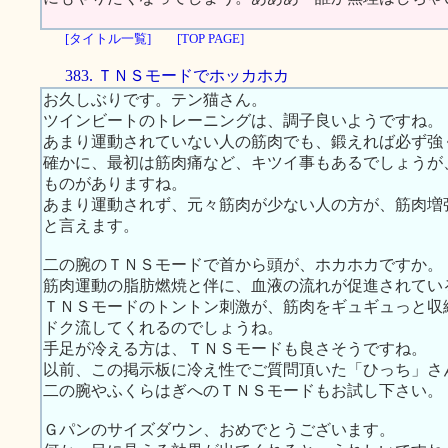
[タイトル一覧]
[TOP PAGE]
383. ＴＮＳモードでホッカホカ
お久しぶりです。テン猫さん。
ツインビートのトレーニングは、調子良いようですね。
あまり運動されていない人の筋肉でも、鍛えれば必ず強
確かに、最初は筋肉痛など、キツイ事もあるでしょうが
ものがありますね。
あまり運動されず、元々筋肉が少ない人の方が、筋肉増
と言えます。
二の腕のＴＮＳモードで首から頭が、ホカホカですか。
筋肉運動の脂肪燃焼と伴に、血液の流れが促進されてい
ＴＮＳモードのトントン刺激が、筋肉をギュギュっと収
ドク流してくれるのでしょうね。
手足が冷える方は、ＴＮＳモードも良さそうですね。
以前、この掲示板に冷え性でご質問頂いた「ひっち」さ
二の腕やふくらはぎへのＴＮＳモードもお試し下さい。
Ｇパンのサイズダウン、おめでとうございます。