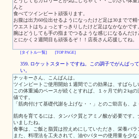
どうしてもカロリーとか気にしちゃて・・このさい体重
んと
食べてツインビート頑張ります。
お腹は出力60位出せるようになったけど足は30までで精
ウエストはちょっとすっきりしたけど足はなかなかです
腕はどうしても手の指までつるような感じになるんだけ
とにかく２週間目も頑張るぞ！！店長さん応援してね。
[タイトル一覧]
[TOP PAGE]
359. ロケットスタートですね。この調子でがんばっ
い。
ナッキーさん、こんばんは。
ツインビートご使用開始１週間でこの効果は、すばらし
この体重減のペースが続くとすれば、１ヶ月で約２kg
値です。
「筋肉付けて基礎代謝を上げな・・」とのご助言も、よ
筋肉を育てるには、タンパク質とアミノ酸が必要です。
いましたね。
食事は、ご飯と脂質は控えめにしていただき、栄養バラ
また、料理法を工夫されて、油やバターの使用量を少な