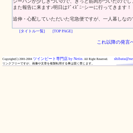
ジーパンが少しきついので、きっと筋肉がついたのでし
また報告に来ます♪明日はﾃﾞｨｽﾞﾆｰシーに行ってきます！
追伸・心配していただいた宅急便ですが、一人暮しなの
[タイトル一覧]
[TOP PAGE]
これ以降の発言
ツインビート専門店 by Netin.
shibata@net
Copyright(C) 2001-2004
All Right Reserved.
リンクフリーですが、画像や文章を複製転用する事は固く禁じます。