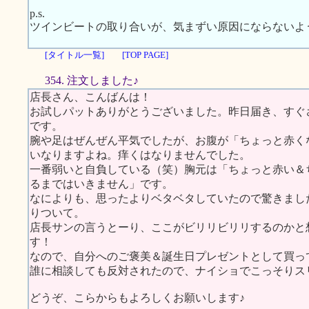
p.s.
ツインビートの取り合いが、気まずい原因にならないよ
[タイトル一覧]
[TOP PAGE]
354. 注文しました♪
店長さん、こんばんは！
お試しパットありがとうございました。昨日届き、すぐ
です。
腕や足はぜんぜん平気でしたが、お腹が「ちょっと赤く
いなりますよね。痒くはなりませんでした。
一番弱いと自負している（笑）胸元は「ちょっと赤い＆
るまではいきません」です。
なによりも、思ったよりベタベタしていたので驚きまし
りついて。
店長サンの言うとーり、ここがビリリビリリするのかと
す！
なので、自分へのご褒美＆誕生日プレゼントとして買っ
誰に相談しても反対されたので、ナイショでこっそりスリムに
どうぞ、こらからもよろしくお願いします♪