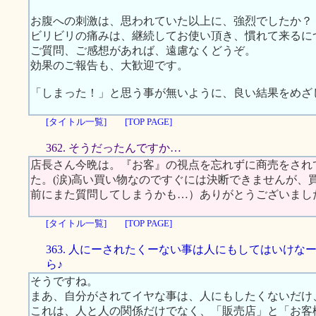
お腹への刺激は、思われていた以上に、強烈でしたか？
ビリビリの痛みは、継続してお使い頂き、慣れて来るに
ご質問、ご感想があれば、遠慮なくどうぞ。
効果のご報告も、大歓迎です。
「しまった！」と思う事が無いように、良い結果をめざ
[タイトル一覧]
[TOP PAGE]
362. そうだったんですか…
店長さん今晩は。『お客』の視点を忘れずに商売をされ
た。(涙)高い買い物なのですぐには決断できませんが、
前にまた質問してしまうかも…）ありがとうございまし
[タイトル一覧]
[TOP PAGE]
363. 人にーされたくーない事は人にもしてはいけな
ら♪
そうですね。
まあ、自分がされてイヤな事は、人にもしたくないだけ
これは、人と人の関係だけでなく、「販売店」と「お客