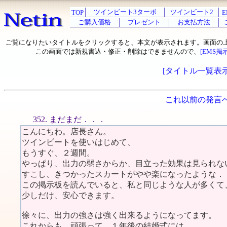
ツインビート3ターボ
ツインビート2
TOP
E
ご購入価格
プレゼント
お支払方法
ご覧になりたいタイトルをクリックすると、本文が表示されます。画面の
この画面では新規書込・修正・削除はできませんので、
[EMS掲
[タイトル一覧表示
これ以前の発言
352. まだまだ．．．
こんにちわ。店長さん。
ツインビートを使いはじめて、
もうすぐ、２週間。
やっぱり、出力の弱さからか、目立った効果は見られな
すこし、きつかったスカートがやや楽になったような．
この掲示板を読んでいると、私と同じような人が多くて
少しだけ、安心できます。
徐々に、出力の強さは強く出来るようになってます。
これからも、頑張って、１年後の結婚式には、