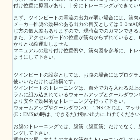
付け位置に原因があり、十分にトレーニングができてい
まず、ツインビートの電流の出力が弱い場合には、筋肉
メーカー推奨の効果のある出力の目安としては５０mA
じ方の個人差もありますので、現時点でのガマンできる
また、アクセルガードの位置が筋肉からずれていると、
かりと収縮運動しません。
マニュアルの貼り付け位置例や、筋肉図を参考に、トレ
ようにして下さい。
ツインビートの設定としては、お腹の場合にはプログラ
使いいただければ結構です。
ツインビートのトレーニングは、自分で力を入れる以上
ラムに組み込まれているウォームアップとクールダウン
より安全で効果的なトレーニングを行って下さい。
ウォームアップやクールダウン(C：TNS CST)は、マ
(E：EMS)の時は、できるだけ強い出力に上げてくださ
お腹のトレーニングでは、腹筋（腹直筋）だけでなく、
ングして下さい。
背中やお尻、太ももの大きな筋肉もトレーニングしてい