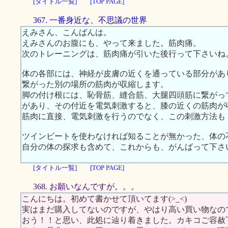
[タイトル一覧]
[TOP PAGE]
367. 一番身近な、不思議の世界
えみさん、こんばんは。
えみさんのお腹にも、やって来ました。筋肉痛。
次のトレーニングは、筋肉痛が引いた後行って下さいね
体の各部には、神経が皮膚の近くを通っている部分があ
繋がった別の場所の筋肉が収縮します。
脚の付け根には、恥骨筋、縫合筋、大腿四頭筋に繋がっ
があり、その付近を電気刺激すると、膝の近くの筋肉が
筋肉に直接、電気刺激を行うのでなく、この刺激方法も
ツインビートを使わなければ知ることが無かった、体の
自分の体の探求も含めて、これからも、がんばって下さ
[タイトル一覧]
[TOP PAGE]
368. お願いなんですが。。。
こんにちは。初めて書かせて頂いてます(>_<)
実はまだ購入してないのですが、やはり高い買い物なの
おう！！と思い、此処に辿り着きました。カキコご容赦