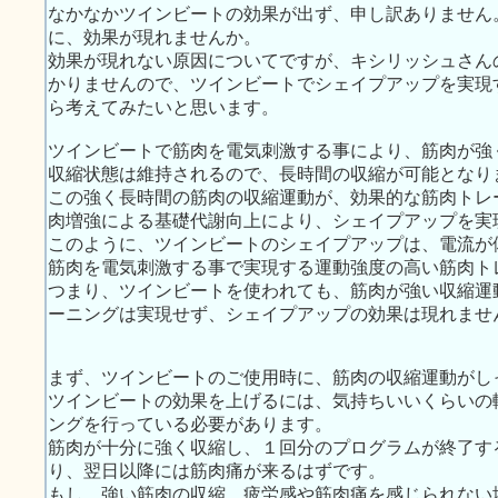
なかなかツインビートの効果が出ず、申し訳ありません
に、効果が現れませんか。
効果が現れない原因についてですが、キシリッシュさん
かりませんので、ツインビートでシェイプアップを実現
ら考えてみたいと思います。
ツインビートで筋肉を電気刺激する事により、筋肉が強
収縮状態は維持されるので、長時間の収縮が可能となり
この強く長時間の筋肉の収縮運動が、効果的な筋肉トレ
肉増強による基礎代謝向上により、シェイプアップを実
このように、ツインビートのシェイプアップは、電流が
筋肉を電気刺激する事で実現する運動強度の高い筋肉ト
つまり、ツインビートを使われても、筋肉が強い収縮運
ーニングは実現せず、シェイプアップの効果は現れませ
まず、ツインビートのご使用時に、筋肉の収縮運動がし
ツインビートの効果を上げるには、気持ちいいくらいの
ングを行っている必要があります。
筋肉が十分に強く収縮し、１回分のプログラムが終了す
り、翌日以降には筋肉痛が来るはずです。
もし、強い筋肉の収縮、疲労感や筋肉痛を感じられない