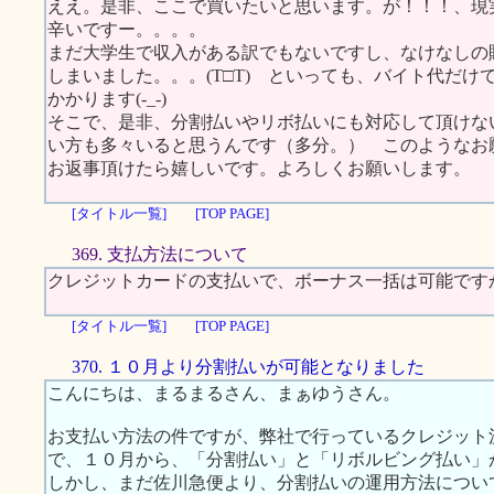
ええ。是非、ここで買いたいと思います。が！！！、現
辛いですー。。。。
まだ大学生で収入がある訳でもないですし、なけなしの
しまいました。。。(T□T) といっても、バイト代だけ
かかります(-_-)
そこで、是非、分割払いやリボ払いにも対応して頂けな
い方も多々いると思うんです（多分。） このようなお
お返事頂けたら嬉しいです。よろしくお願いします。
[タイトル一覧]
[TOP PAGE]
369. 支払方法について
クレジットカードの支払いで、ボーナス一括は可能です
[タイトル一覧]
[TOP PAGE]
370. １０月より分割払いが可能となりました
こんにちは、まるまるさん、まぁゆうさん。
お支払い方法の件ですが、弊社で行っているクレジット
で、１０月から、「分割払い」と「リボルビング払い」
しかし、まだ佐川急便より、分割払いの運用方法につい