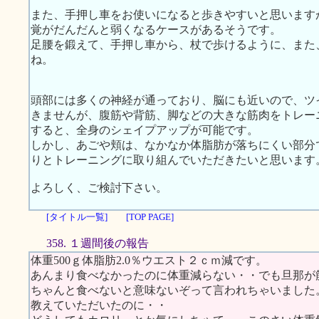
また、手押し車をお使いになると歩きやすいと思います
覚がだんだんと弱くなるケースがあるそうです。
足腰を鍛えて、手押し車から、杖で歩けるように、また
ね。
頭部には多くの神経が通っており、脳にも近いので、ツ
きませんが、腹筋や背筋、脚などの大きな筋肉をトレー
すると、全身のシェイプアップが可能です。
しかし、あごや頬は、なかなか体脂肪が落ちにくい部分
りとトレーニングに取り組んでいただきたいと思います
よろしく、ご検討下さい。
[タイトル一覧]
[TOP PAGE]
358. １週間後の報告
体重500ｇ体脂肪2.0％ウエスト２ｃｍ減です。
あんまり食べなかったのに体重減らない・・でも旦那が
ちゃんと食べないと意味ないぞって言われちゃいました
教えていただいたのに・・