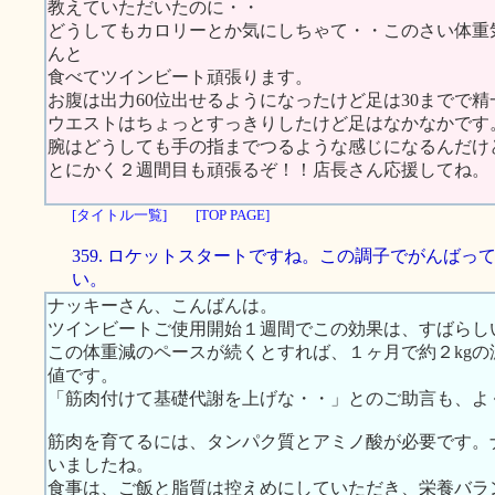
教えていただいたのに・・
どうしてもカロリーとか気にしちゃて・・このさい体重
んと
食べてツインビート頑張ります。
お腹は出力60位出せるようになったけど足は30までで精
ウエストはちょっとすっきりしたけど足はなかなかです
腕はどうしても手の指までつるような感じになるんだけ
とにかく２週間目も頑張るぞ！！店長さん応援してね。
[タイトル一覧]
[TOP PAGE]
359. ロケットスタートですね。この調子でがんばっ
い。
ナッキーさん、こんばんは。
ツインビートご使用開始１週間でこの効果は、すばらし
この体重減のペースが続くとすれば、１ヶ月で約２kg
値です。
「筋肉付けて基礎代謝を上げな・・」とのご助言も、よ
筋肉を育てるには、タンパク質とアミノ酸が必要です。
いましたね。
食事は、ご飯と脂質は控えめにしていただき、栄養バラ