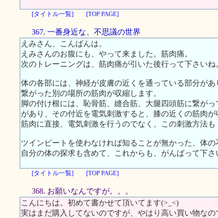
[タイトル一覧]
[TOP PAGE]
367. 一番身近な、不思議の世界
えみさん、こんばんは。
えみさんのお腹にも、やって来ました。筋肉痛。
次のトレーニングは、筋肉痛が引いた後行って下さいね
体の各部には、神経が皮膚の近くを通っている部分があ
繋がった別の場所の筋肉が収縮します。
脚の付け根には、恥骨筋、縫合筋、大腿四頭筋に繋がっ
があり、その付近を電気刺激すると、膝の近くの筋肉が
筋肉に直接、電気刺激を行うのでなく、この刺激方法も
ツインビートを使わなければ知ることが無かった、体の
自分の体の探求も含めて、これからも、がんばって下さ
[タイトル一覧]
[TOP PAGE]
368. お願いなんですが。。。
こんにちは。初めて書かせて頂いてます(>_<)
実はまだ購入してないのですが、やはり高い買い物なの