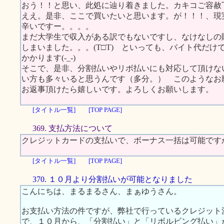
おう！！と思い、此処に辿り着きました。カキコご容赦
ええ。是非、ここで買いたいと思います。が！！！、現
辛いですー。。。。
まだ大学生で収入がある訳でもないですし、なけなしの
しまいました。。。(T□T) といっても、バイト代だけ
かかります(-_-)
そこで、是非、分割払いやリボ払いにも対応して頂けな
い方も多々いると思うんです（多分。） このようなお
お返事頂けたら嬉しいです。よろしくお願いします。
[タイトル一覧]
[TOP PAGE]
369. 支払方法について
クレジットカードの支払いで、ボーナス一括は可能です
[タイトル一覧]
[TOP PAGE]
370. １０月より分割払いが可能となりました
こんにちは、まるまるさん、まぁゆうさん。
お支払い方法の件ですが、弊社で行っているクレジット
で、１０月から、「分割払い」と「リボルビング払い」