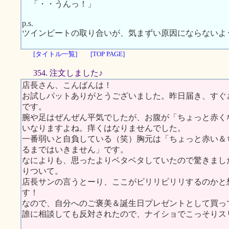
「・・うんっ！」
p.s.
ツインビートの取り合いが、気まずい原因にならないよ
[タイトル一覧]
[TOP PAGE]
354. 注文しました♪
店長さん、こんばんは！
お試しパットありがとうございました。昨日届き、すぐ
です。
腕や足はぜんぜん平気でしたが、お腹が「ちょっと赤く
いなりますよね。痒くはなりませんでした。
一番弱いと自負している（笑）胸元は「ちょっと赤い＆
るまではいきません」です。
なによりも、思ったよりベタベタしていたので驚きまし
りついて。
店長サンの言うとーり、ここがビリリビリリするのかと
す！
なので、自分へのご褒美＆誕生日プレゼントとして買っ
誰に相談しても反対されたので、ナイショでこっそりスリムに