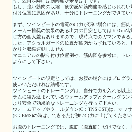
り、翌日以降には筋肉痛が来るはずです。
もし、強い筋肉の収縮、疲労感や筋肉痛を感じられない
付け位置に原因があり、十分にトレーニングができてい
まず、ツインビートの電流の出力が弱い場合には、筋肉
メーカー推奨の効果のある出力の目安としては５０mA
じ方の個人差もありますので、現時点でのガマンできる
また、アクセルガードの位置が筋肉からずれていると、
かりと収縮運動しません。
マニュアルの貼り付け位置例や、筋肉図を参考に、トレ
ようにして下さい。
ツインビートの設定としては、お腹の場合にはプログラ
使いいただければ結構です。
ツインビートのトレーニングは、自分で力を入れる以上
ラムに組み込まれているウォームアップとクールダウン
より安全で効果的なトレーニングを行って下さい。
ウォームアップやクールダウン(C：TNS CST)は、マ
(E：EMS)の時は、できるだけ強い出力に上げてくださ
お腹のトレーニングでは、腹筋（腹直筋）だけでなく、