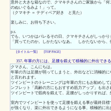
意外と大きな箱なので、クマキチさんのご家族から「何
のぬいぐるみよ！」って。
（クマキチ ＝ テディベア好き と見た）
楽しみに、お待ち下さい。
p.s.
でも、いつかはバレるその日、クマキチさんがしっかり
「買ってたのか。しかたないなあ。 しかたないから、
[タイトル一覧]
[TOP PAGE]
357. 年輩の方には、足腰を鍛えて積極的に外出でき
クマさん、こんにちは。
年輩の方は足腰が弱ってしまうと、外出などに消極的に
と言われます。
ツインビートのトレーニングは年輩の方にもお勧めして
ンフレット「高齢の方にもおすすめ筋力アップ」も出さ
ツインビートで筋肉を鍛えて、足腰がしっかりすれば、
室内でツインビートを使って足腰を鍛える事が最終目標
が強くなり、楽に外出できるようになる事、積極的に出