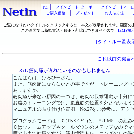
ツインビート3ターボ
ツインビート2
TOP
E
ご購入価格
プレゼント
お支払方法
ご覧になりたいタイトルをクリックすると、本文が表示されます。画面の
この画面では新規書込・修正・削除はできませんので、
[EMS掲
[タイトル一覧表示
これ以前の発言
351. 筋肉痛が遅れているのかもしれません
こんばんは、ひろぴーさん。
まだ、筋肉痛にならないとの事ですが、トレーニング中
ありますか。
筋肉痛が来ない原因の一つは、筋肉の収縮運動が十分に
お腹のトレーニングでは、腹直筋の位置を外さないよう
マニュアルの貼り付け位置例、No.27をご参考に、ア
プログラムモードは、Ｃ(TNS CST)と、Ｅ(EMS）の
Ｃはウォームアップやクールダウンのステップなのでマ
度の出力で結構ですが、筋肉増強トレーニングのＥの時