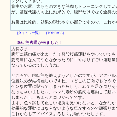
ングして下さい。
背中やお尻、太ももの大きな筋肉もトレーニングしてい
が、基礎代謝の向上に効果的で、腹部だけでなく全身の
お腹は比較的、効果の現れやすい部分ですので、これか
[タイトル一覧]
[TOP PAGE]
366. 筋肉通が来ました！
店長さま、
腹筋に筋肉痛が来ました！普段腹筋運動をやっていても
筋肉痛になんてならなかったのに！やはりすごい運動量
なっているのでしょうね。
ところで、内転筋を鍛えようとしたのですが、アクセル
位置決めが結構難しいですね。（どこの筋肉でもそうで
ヘンな位置に貼ってしまったらしく、25でも足がつりそ
なっちゃいました～。ヘンな場所の筋肉も連動して動い
しまったし、ちょっとコワかってです。
まず、色々試して正しい場所を見つけないと、なかなか
効果的な運動にはならないような気がするので頑張りま
これからもアドバイスよろしくお願いいたします。