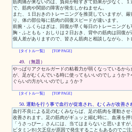
筋肉痛が来ないのは、負荷が軽すぎて効果が少なく、１
で、筋肉や関節の障害が発生しかねません。
また、１日おきのトレーニングを推奨していますが、厳
り、体の部位毎に筋肉の回復スピードが違います。
前腕・ふくらはぎは、回復が早く毎日のトレーニングも
胸・ふともも・おしりは２日おき、背中の筋肉は回復が
個人差がありますので、皆さん筋肉と相談しながら、ト
[タイトル一覧]
[TOP PAGE]
49. （無題）
やっぱりアクセルガードの粘着力が弱くなっているから
が、足がむくんでいる時に使ってもいいのでしょうか？
ぐらいの方がいいのでしょうか？
[タイトル一覧]
[TOP PAGE]
50. 運動を行う事で血行が促進され、むくみが改善さ
血行不良による足のむくみならば、足の筋肉を運動させ
改善されます。足の筋肉がギュッと縮む時に、血液を押
「うさっぴー」さんには、当てはまらないと思いますが
ビタミンB1欠乏症が原因で発生することもあるのでご