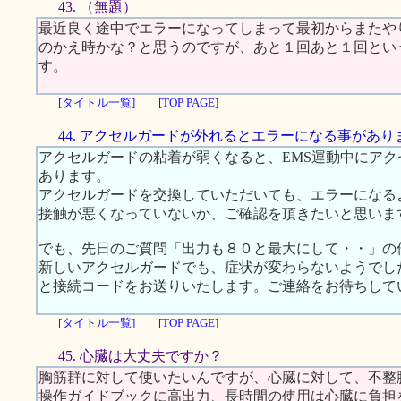
43. （無題）
最近良く途中でエラーになってしまって最初からまたや
のかえ時かな？と思うのですが、あと１回あと１回とい
す。
[タイトル一覧]
[TOP PAGE]
44. アクセルガードが外れるとエラーになる事があり
アクセルガードの粘着が弱くなると、EMS運動中にア
あります。
アクセルガードを交換していただいても、エラーになる
接触が悪くなっていないか、ご確認を頂きたいと思いま
でも、先日のご質問「出力も８０と最大にして・・」の
新しいアクセルガードでも、症状が変わらないようでし
と接続コードをお送りいたします。ご連絡をお待ちして
[タイトル一覧]
[TOP PAGE]
45. 心臓は大丈夫ですか？
胸筋群に対して使いたいんですが、心臓に対して、不整
操作ガイドブックに高出力、長時間の使用は心臓に負担