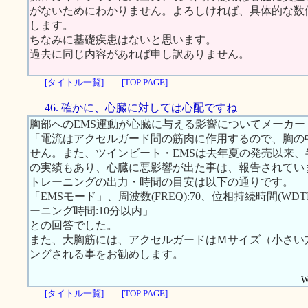
がないためにわかりません。よろしければ、具体的な数
します。
ちなみに基礎疾患はないと思います。
過去に同じ内容があれば申し訳ありません。
[タイトル一覧]
[TOP PAGE]
46. 確かに、心臓に対しては心配ですね
胸部へのEMS運動が心臓に与える影響についてメーカ
「電流はアクセルガード間の筋肉に作用するので、胸の
せん。また、ツインビート・EMSは去年夏の発売以来、半
の実績もあり、心臓に悪影響が出た事は、報告されてい
トレーニングの出力・時間の目安は以下の通りです。
「EMSモード」、周波数(FREQ):70、位相持続時間(WDTH):
ーニング時間:10分以内」
との回答でした。
また、大胸筋には、アクセルガードはＭサイズ（小さい
ングされる事をお勧めします。
W
[タイトル一覧]
[TOP PAGE]