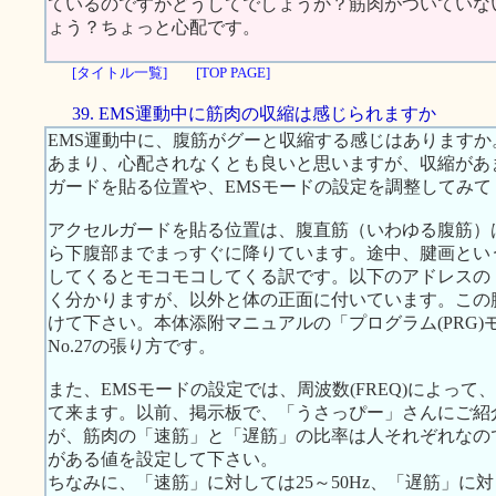
ているのですがどうしてでしょうか？筋肉がついていな
ょう？ちょっと心配です。
[タイトル一覧]
[TOP PAGE]
39. EMS運動中に筋肉の収縮は感じられますか
EMS運動中に、腹筋がグーと収縮する感じはあります
あまり、心配されなくとも良いと思いますが、収縮があ
ガードを貼る位置や、EMSモードの設定を調整してみて
アクセルガードを貼る位置は、腹直筋（いわゆる腹筋）
ら下腹部までまっすぐに降りています。途中、腱画とい
してくるとモコモコしてくる訳です。以下のアドレスの
く分かりますが、以外と体の正面に付いています。この
けて下さい。本体添附マニュアルの「プログラム(PRG)モ
No.27の張り方です。
また、EMSモードの設定では、周波数(FREQ)によっ
て来ます。以前、掲示板で、「うさっぴー」さんにご紹
が、筋肉の「速筋」と「遅筋」の比率は人それぞれなの
がある値を設定して下さい。
ちなみに、「速筋」に対しては25～50Hz、「遅筋」に対