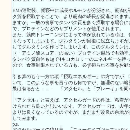
EMS運動後、就寝中に成長ホルモンが分泌され、筋肉
ク質を摂取することで、より筋肉の成長が促進されます
ますが、一般の食事でタンパク質を多く摂取する場合に
で、プロテインなどのサプリメントが使用されます。
また、筋肉トレーニングによって体が疲れている時は、
くなってしまいます。グルタミンが回復に役立ちますが
してグルタミンを作ってしまいます。このグルタミンは
（「アミノ酸スコア」の高い）プロテイン製品でも効率
タンパク質自体も1gで4キロカロリーのエネルギーを持
ので、食事制限されている方も、必ず摂られる事をお勧
引き算のもう一方の項「摂取エネルギー」の方ですが、TO
いて、このような事を言うのも何ですが、無理のない範
果は有るかと．．． 「アクセル」と「ブレーキ」を同
「アクセル」と言えば、アクセルガードの件は、粘着が
けられたら良いと思いいます。アクセルガードは、去年
よりは良くなっているのですが、まだまだ改良の余地が
してみます。
p.s.
アクセルガードの独り言、「ニュータイプだって○○な