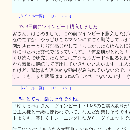
[タイトル一覧]
[TOP PAGE]
53. 3日前にツインビート購入しました！
皆さん、はじめまして。この前ツインビート購入したば
なのですが、やっぱりこのマシンにすごく期待していま
肉がきゅーとちぢむ感じがして「もしかしたらほんとに
りにぺたぺた交代で貼っています。「体脂肪がとれる！
くり読んで研究したらどこにアクセルガードを貼ると効
から気長に継続して使用していきたいと思います。主人
たけど、私はまだ具体的な効果がみられていないので、
す。でも、まだ腹筋は１５mA位しかだせないんです。
[タイトル一覧]
[TOP PAGE]
54. とても、楽しそうですね。
「ゆりっぺ」さん。ツインビート・EMSのご購入ありが
ご主人様と一緒に使われていて、なんだか楽しそうです
トよりも、楽しくトレーニングしながら、ダイエットで
昨日(4/15)の「あるある大辞典」でもやっていました