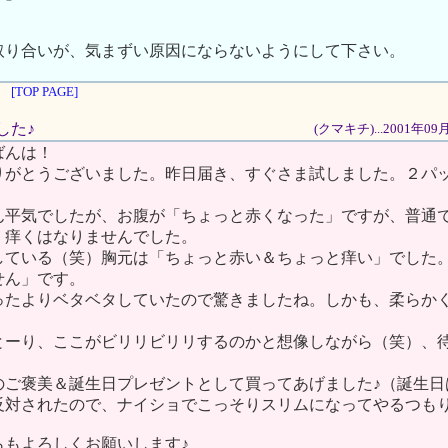
取り合いが、気まずい原因にならないようにして下さい。
[TOP PAGE]
ました♪
(クマキチ)...2001年0
ばんは！
りがとうございました。昨日届き、すぐさま試しました。２パ
ん平気でしたが、お腹が「ちょっと赤くなった」ですが、普通
。痒くはなりませんでした。
している（笑）胸元は「ちょっと赤い＆ちょっと痒い」でした
せん」です。
ったよりベタベタしていたので驚きましたね。しかも、柔らか
とーり、ここがビリリビリリするのかと想像しながら（笑）、
のご褒美＆誕生日プレゼントとして買ってあげました♪（誕生日
対されたので、ナイショでこっそりスリムになってやるつもりです！(
らもよろしくお願いします♪