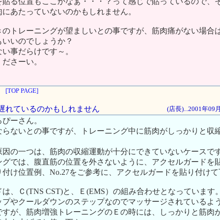
を貼る位置もここかなぁ・・・？って感じで貼っているので、
肉にあたっていないのかもしれません。
きのトレーニングが望ましいとの事ですが、筋肉痛がない場合
もいいのでしょうか？
ない事だらけです～。
くださーい。
[TOP PAGE]
痛が遅れているのかもしれません
(店長)...2001年0
ろぴーさん。
ならないとの事ですが、トレーニング中に筋肉がしっかりと収
原因の一つは、筋肉の収縮運動が十分にできていないケースで
ングでは、腹直筋の位置を外さないように、アクセルガードを
付け位置例、No.27をご参考に、アクセルガードを貼り付け
は、Ｃ(TNS CST)と、Ｅ(EMS）の組み合わせとなっています
ップやクールダウンのステップなのでマッサージされているよ
ですが、筋肉増強トレーニングのＥの時には、しっかりと筋肉