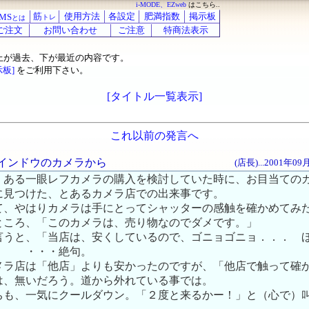
i-MODE、EZweb
はこちら..
筋
使用方法
各設定
肥満指数
掲示板
MS
トレ
とは
ご注文
お問い合わせ
ご注意
特商法表示
上が過去、下が最近の内容です。
示板]
をご利用下さい。
[タイトル一覧表示]
これ以前の発言へ
ーウインドウのカメラから
(店長)...2001年0
、ある一眼レフカメラの購入を検討していた時に、お目当ての
に見つけた、とあるカメラ店での出来事です。
て、やはりカメラは手にとってシャッターの感触を確かめてみ
ところ、「このカメラは、売り物なのでダメです。」
言うと、「当店は、安くしているので、ゴニョゴニョ．．． 
」 ・・・絶句。
メラ店は「他店」よりも安かったのですが、「他店で触って確
は、無いだろう。道から外れている事では。
ちも、一気にクールダウン。「２度と来るかー！」と（心で）