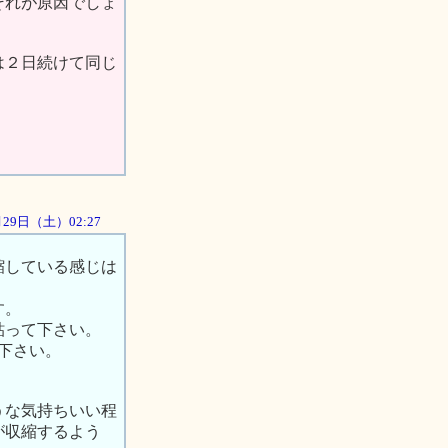
それが原因でしょ
は２日続けて同じ
9月29日（土）02:27
縮している感じは
す。
貼って下さい。
て下さい。
。
うな気持ちいい程
が収縮するよう