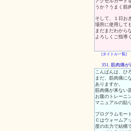
アクセルガード
うか？うまく筋
そして、１日お
場所に使用して
まだまだわから
よろしくご指導
[タイトル一覧]
351. 筋肉
こんばんは、ひ
まだ、筋肉痛に
ありますか。
筋肉痛が来ない
お腹のトレーニ
マニュアルの貼り
プログラムモード
Ｃはウォームア
度の出力で結構