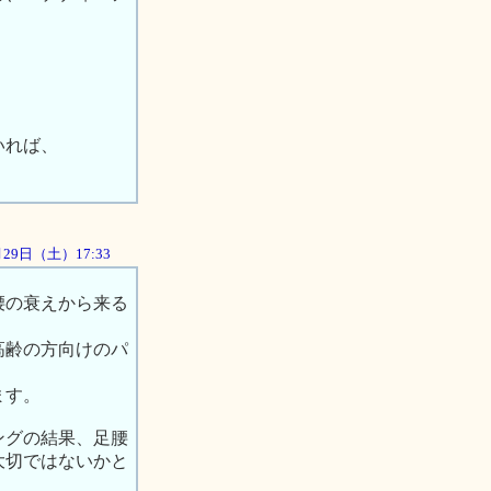
いれば、
9月29日（土）17:33
腰の衰えから来る
高齢の方向けのパ
ます。
ングの結果、足腰
大切ではないかと