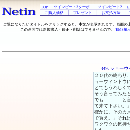
ツインビート3ターボ
ツインビート2
TOP
E
ご購入価格
プレゼント
お支払方法
ご覧になりたいタイトルをクリックすると、本文が表示されます。画面の
この画面では新規書込・修正・削除はできませんので、
[EMS掲
349. ショ
２０代の終わり
ョーウィンドウ
とてもうれしく
そう言ってみた
でも．．． と
て来て下さい。
確かに、そのカ
で買え。」それ
ワクワクの気持