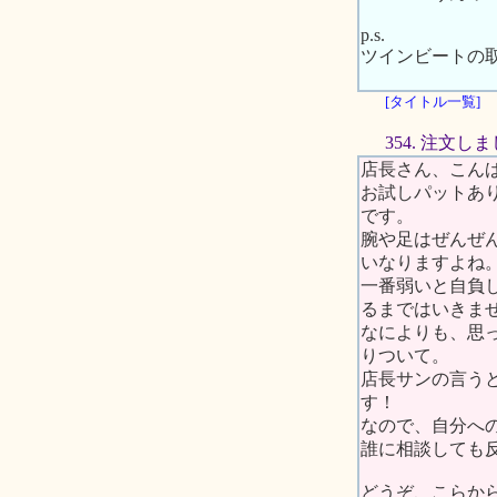
p.s.
ツインビートの
[タイトル一覧]
354. 注文し
店長さん、こん
お試しパットあ
です。
腕や足はぜんぜ
いなりますよね
一番弱いと自負
るまではいきま
なによりも、思
りついて。
店長サンの言う
す！
なので、自分へ
誰に相談しても反
どうぞ、こらか