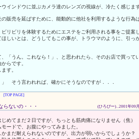
ーウインドウに並ぶカメラ達のレンズの視線が、冷たく感じま
社の販売を延ばすために、能動的に他社を利用するような行為
。
、ビリビリを体験するためにエステをご利用される事をご提案
てほしいとは、どうしてもこの事が、トラウマのように、引っ
て、「うん。これなら！」、と思われたら、そのお店で買って
由からです。
します。
」 そう言われれば、確かにそうなのですが．．．
[TOP PAGE]
痛にならないの・・・
(ひろぴー)...2001年0
はじめてまだ２日ですが、ちっとも筋肉痛になりません（焦）
ムモードで、お腹にやってみました。
しかまだ耐えられないのですが、出力が弱いからでしょうか？