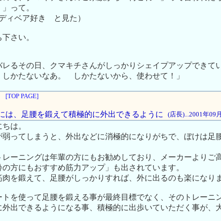
！」って。
テディベア好き と見た）
ち下さい。
バレるその日、クマキチさんがしっかりシェイプアップできて
。しかたないなあ。 しかたないから、使わせて！」
[TOP PAGE]
の方には、足腰を鍛えて積極的に外出できるように
(店長)...2001年0
にちは。
が弱ってしまうと、外出などに消極的になりがちで、ぼけは足
トレーニングは年輩の方にもお勧めしており、メーカーよりご
齢の方にもおすすめ筋力アップ」も出されています。
筋肉を鍛えて、足腰がしっかりすれば、外に出るのも楽になり
ートを使って足腰を鍛える事が最終目標でなく、そのトレーニ
に外出できるようになる事、積極的に出歩いていただく事が、