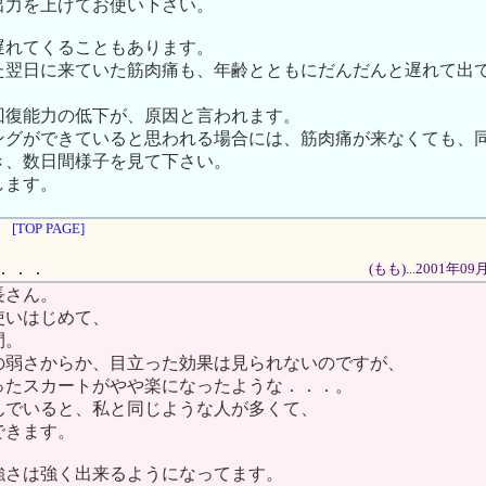
出力を上げてお使い下さい。
遅れてくることもあります。
た翌日に来ていた筋肉痛も、年齢とともにだんだんと遅れて出
回復能力の低下が、原因と言われます。
ングができていると思われる場合には、筋肉痛が来なくても、
き、数日間様子を見て下さい。
します。
[TOP PAGE]
だ．．．
(もも)...2001年0
長さん。
使いはじめて、
間。
の弱さからか、目立った効果は見られないのですが、
ったスカートがやや楽になったような．．．。
んでいると、私と同じような人が多くて、
できます。
強さは強く出来るようになってます。