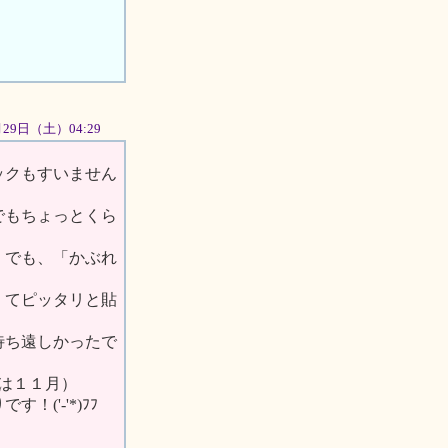
9月29日（土）04:29
ックもすいません
でもちょっとくら
。でも、「かぶれ
くてピッタリと貼
待ち遠しかったで
は１１月）
'-'*)ﾌﾌ