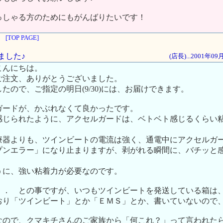
っしゃる方のためにもがんばりたいです！
[TOP PAGE]
しました♪
(店長)...2001年0
こんにちは。
ご注文、ありがとうございました。
たので、ご指定の明日(9/30)には、お届けできます。
ガードが、かぶれなくて良かったです。
感じられたように、アクセルガードは、ベトベト感じるくらい
療器よりも、ツインビートの電流は強く、通電中にアクセルガ
プンエラー」になり止まりますが、剥がれる瞬間に、バチッと
うに、強い粘着力が必要なのです。
．． との事ですが、いつもツインビートを発送している箱は
おり「ツインビート」とか「ＥＭＳ」とか、書いていないので
なので、クマキチさんのご家族から「何これ？」って言われた