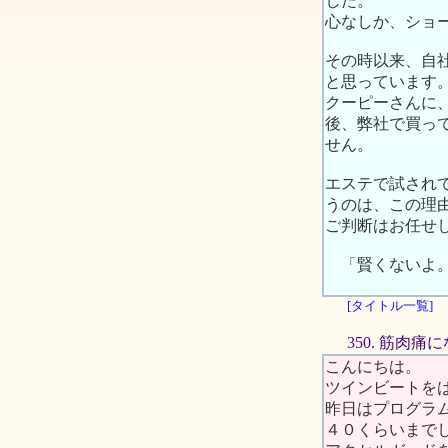
した。
心なしか、ショ
その時以来、自
と思っています
クーピーさんに
後、弊社で買っ
せん。
エステで試され
うのは、この理
ご判断はお任せ
「賢くないよ。
[タイトル一覧]
350. 筋肉
こんにちは。
ツインビートを
昨日はプログラ
４０くらいまで