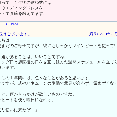
張って、１年後の結婚式には、
、ウエディングドレスを．．．。
ートで腹筋を鍛えてます。
[TOP PAGE]
は、長うございます。
(店長)...2001年0
にちは。
だまだのご様子ですが、彼にもしっかりツインビートを使って
。
話題があることは、いいことですね。
ニング日と超回復の日を交互に組んだ週間スケジュールを立て
思います。
のこの１年間には、色々なことがあると思います。
いですが、式やハネムーンの準備で意見が合わず、気まずくな
うと、何かきっかけが欲しいものですね。
ンビートを使う曜日になれば。
リ使いに来たぞ。」
！」