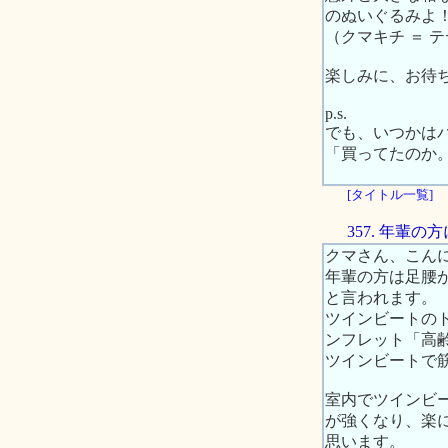
のぬいぐるみよ
（クマキチ ＝ 
楽しみに、お待
p.s.
でも、いつかは
「買ってたのか
[タイトル一覧]
357. 年輩
クマさん、こん
年輩の方は足腰
と言われます。
ツインビートの
ンフレット「高
ツインビートで
室内でツインビ
が強くなり、楽
思います。