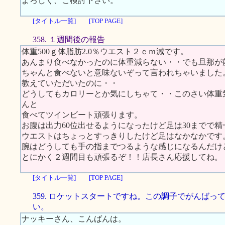
よろしく、ご検討下さい。
[タイトル一覧]
[TOP PAGE]
358. １週間後の報告
体重500ｇ体脂肪2.0％ウエスト２ｃｍ減です。
あんまり食べなかったのに体重減らない・・でも旦那が
ちゃんと食べないと意味ないぞって言われちゃいました
教えていただいたのに・・
どうしてもカロリーとか気にしちゃて・・このさい体重
んと
食べてツインビート頑張ります。
お腹は出力60位出せるようになったけど足は30までで精
ウエストはちょっとすっきりしたけど足はなかなかです
腕はどうしても手の指までつるような感じになるんだけ
とにかく２週間目も頑張るぞ！！店長さん応援してね。
[タイトル一覧]
[TOP PAGE]
359. ロケットスタートですね。この調子でがんばっ
い。
ナッキーさん、こんばんは。