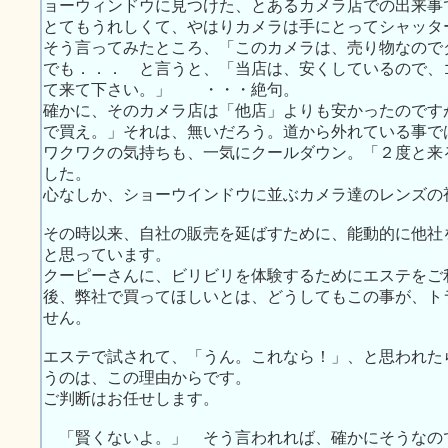
ョーウィンドウに見つけた、とあるカメラ店での出来事
とてもうれしくて、やはりカメラは手にとってシャッタ
そう言ってみたところ、「このカメラは、売り物なので
でも．．． と言うと、「当店は、安くしているので、
て来て下さい。」 ・・・絶句。
確かに、そのカメラ店は「他店」よりも安かったのです
で買え。」それは、無いだろう。道から外れている事で
ワクワクの気持ちも、一気にクールダウン。「２度と来
した。
心なしか、ショーウインドウに並ぶカメラ達のレンズの
その時以来、自社の販売を延ばすために、能動的に他社
と思っています。
クーピーさんに、ビリビリを体験するためにエステをご
後、弊社で買ってほしいとは、どうしてもこの事が、ト
せん。
エステで試されて、「うん。これなら！」、と思われた
うのは、この理由からです。
ご判断はお任せします。
「賢くないよ。」 そう言われれば、確かにそうなの