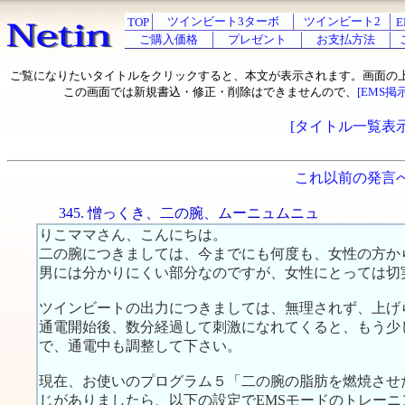
ツインビート3ターボ
ツインビート2
TOP
E
ご購入価格
プレゼント
お支払方法
ご覧になりたいタイトルをクリックすると、本文が表示されます。画面の
この画面では新規書込・修正・削除はできませんので、
[EMS掲
[タイトル一覧表示
これ以前の発言
345. 憎っくき、二の腕、ムーニュムニュ
りこママさん、こんにちは。
二の腕につきましては、今までにも何度も、女性の方か
男には分かりにくい部分なのですが、女性にとっては切
ツインビートの出力につきましては、無理されず、上げ
通電開始後、数分経過して刺激になれてくると、もう少
で、通電中も調整して下さい。
現在、お使いのプログラム５「二の腕の脂肪を燃焼させ
じがありましたら、以下の設定でEMSモードのトレー