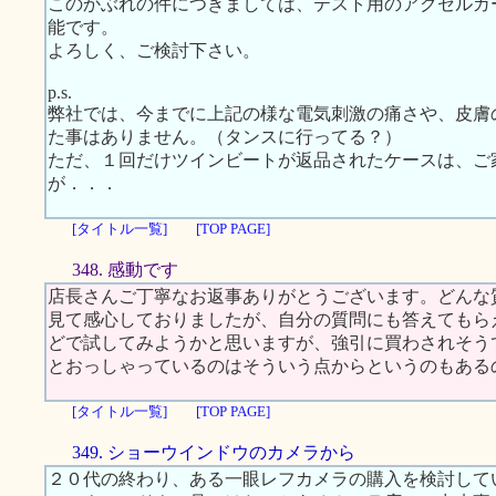
このかぶれの件につきましては、テスト用のアクセルガ
能です。
よろしく、ご検討下さい。
p.s.
弊社では、今までに上記の様な電気刺激の痛さや、皮膚
た事はありません。（タンスに行ってる？）
ただ、１回だけツインビートが返品されたケースは、ご
が．．．
[タイトル一覧]
[TOP PAGE]
348. 感動です
店長さんご丁寧なお返事ありがとうございます。どんな
見て感心しておりましたが、自分の質問にも答えてもらえる
どで試してみようかと思いますが、強引に買わされそう
とおっしゃっているのはそういう点からというのもある
[タイトル一覧]
[TOP PAGE]
349. ショーウインドウのカメラから
２０代の終わり、ある一眼レフカメラの購入を検討して