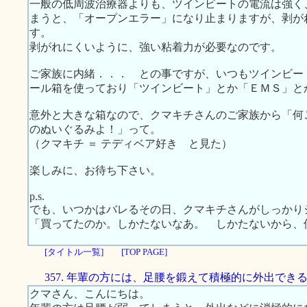
一般の低周波治療器よりも、ツインビートの電流は強く
まうと、「オープンエラー」になり止まりますが、剥が
す。
剥がれにくいように、強い粘着力が必要なのです。
ご家族に内緒．．． との事ですが、いつもツインビー
ール箱を使っており「ツインビート」とか「ＥＭＳ」と
意外と大きな箱なので、クマキチさんのご家族から「何
のぬいぐるみよ！」って。
（クマキチ ＝ テディベア好き と見た）
楽しみに、お待ち下さい。
p.s.
でも、いつかはバレるその日、クマキチさんがしっかり
「買ってたのか。しかたないなあ。 しかたないから、
[タイトル一覧]
[TOP PAGE]
357. 年輩の方には、足腰を鍛えて積極的に外出でき
クマさん、こんにちは。