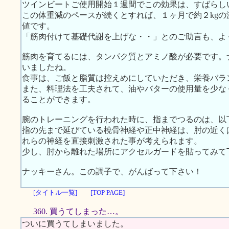
ツインビートご使用開始１週間でこの効果は、すばらし
この体重減のペースが続くとすれば、１ヶ月で約２kg
値です。
「筋肉付けて基礎代謝を上げな・・」とのご助言も、よ
筋肉を育てるには、タンパク質とアミノ酸が必要です。
いましたね。
食事は、ご飯と脂質は控えめにしていただき、栄養バラ
また、料理法を工夫されて、油やバターの使用量を少な
ることができます。
腕のトレーニングを行われた時に、指までつるのは、以
指の先まで延びている橈骨神経や正中神経は、肘の近く
れらの神経を直接刺激された事が考えられます。
少し、肘から離れた場所にアクセルガードを貼ってみて
ナッキーさん。この調子で、がんばって下さい！
[タイトル一覧]
[TOP PAGE]
360. 買うてしまった…。
ついに買うてしまいました。