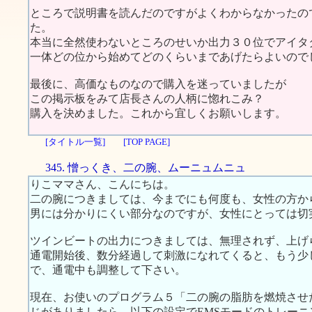
ところで説明書を読んだのですがよくわからなかったの
た。
本当に全然使わないところのせいか出力３０位でアイタ
一体どの位から始めてどのくらいまであげたらよいので
最後に、高価なものなので購入を迷っていましたが
この掲示板をみて店長さんの人柄に惚れこみ？
購入を決めました。これから宜しくお願いします。
[タイトル一覧]
[TOP PAGE]
345. 憎っくき、二の腕、ムーニュムニュ
りこママさん、こんにちは。
二の腕につきましては、今までにも何度も、女性の方か
男には分かりにくい部分なのですが、女性にとっては切
ツインビートの出力につきましては、無理されず、上げ
通電開始後、数分経過して刺激になれてくると、もう少
で、通電中も調整して下さい。
現在、お使いのプログラム５「二の腕の脂肪を燃焼させ
じがありましたら、以下の設定でEMSモードのトレー