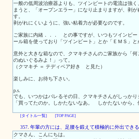
一般の低周波治療器よりも、ツインビートの電流は強く
まうと、「オープンエラー」になり止まりますが、剥が
す。
剥がれにくいように、強い粘着力が必要なのです。
ご家族に内緒．．． との事ですが、いつもツインビー
ール箱を使っており「ツインビート」とか「ＥＭＳ」と
意外と大きな箱なので、クマキチさんのご家族から「何
のぬいぐるみよ！」って。
（クマキチ ＝ テディベア好き と見た）
楽しみに、お待ち下さい。
p.s.
でも、いつかはバレるその日、クマキチさんがしっかり
「買ってたのか。しかたないなあ。 しかたないから、
[タイトル一覧]
[TOP PAGE]
357. 年輩の方には、足腰を鍛えて積極的に外出でき
クマさん、こんにちは。