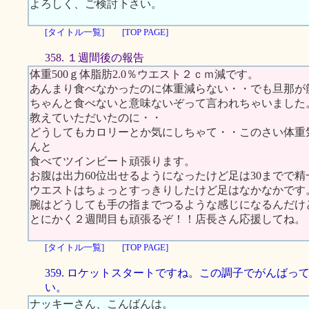
よろしく、ご検討下さい。
[タイトル一覧]
[TOP PAGE]
358. １週間後の報告
体重500ｇ体脂肪2.0％ウエスト２ｃｍ減です。
あんまり食べなかったのに体重減らない・・でも旦那が
ちゃんと食べないと意味ないぞって言われちゃいました
教えていただいたのに・・
どうしてもカロリーとか気にしちゃて・・このさい体重
んと
食べてツインビート頑張ります。
お腹は出力60位出せるようになったけど足は30までで精
ウエストはちょっとすっきりしたけど足はなかなかです
腕はどうしても手の指までつるような感じになるんだけ
とにかく２週間目も頑張るぞ！！店長さん応援してね。
[タイトル一覧]
[TOP PAGE]
359. ロケットスタートですね。この調子でがんばっ
い。
ナッキーさん、こんばんは。