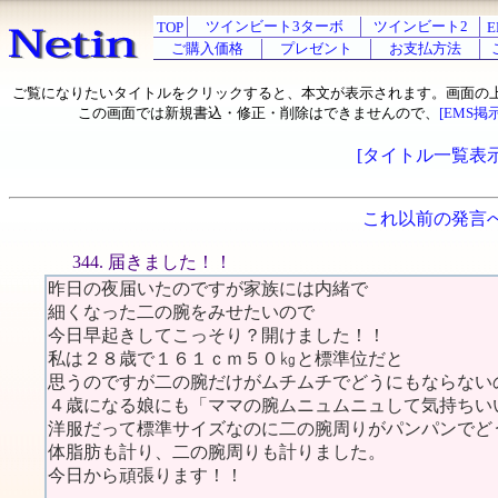
ツインビート3ターボ
ツインビート2
TOP
E
ご購入価格
プレゼント
お支払方法
ご覧になりたいタイトルをクリックすると、本文が表示されます。画面の
この画面では新規書込・修正・削除はできませんので、
[EMS掲
[タイトル一覧表示
これ以前の発言
344. 届きました！！
昨日の夜届いたのですが家族には内緒で
細くなった二の腕をみせたいので
今日早起きしてこっそり？開けました！！
私は２８歳で１６１ｃｍ５０㎏と標準位だと
思うのですが二の腕だけがムチムチでどうにもならない
４歳になる娘にも「ママの腕ムニュムニュして気持ちい
洋服だって標準サイズなのに二の腕周りがパンパンでど
体脂肪も計り、二の腕周りも計りました。
今日から頑張ります！！