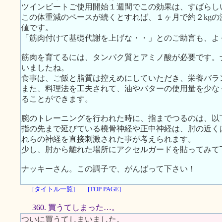
ツインビートご使用開始１週間でこの効果は、すばらし
この体重減のペースが続くとすれば、１ヶ月で約２kg
値です。
「筋肉付けて基礎代謝を上げな・・」とのご助言も、よ
筋肉を育てるには、タンパク質とアミノ酸が必要です。
いましたね。
食事は、ご飯と脂質は控えめにしていただき、栄養バラ
また、料理法を工夫されて、油やバターの使用量を少な
ることができます。
腕のトレーニングを行われた時に、指までつるのは、以
指の先まで延びている橈骨神経や正中神経は、肘の近く
れらの神経を直接刺激された事が考えられます。
少し、肘から離れた場所にアクセルガードを貼ってみて
ナッキーさん。この調子で、がんばって下さい！
[タイトル一覧]
[TOP PAGE]
360. 買うてしまった…。
ついに買うてしまいました。