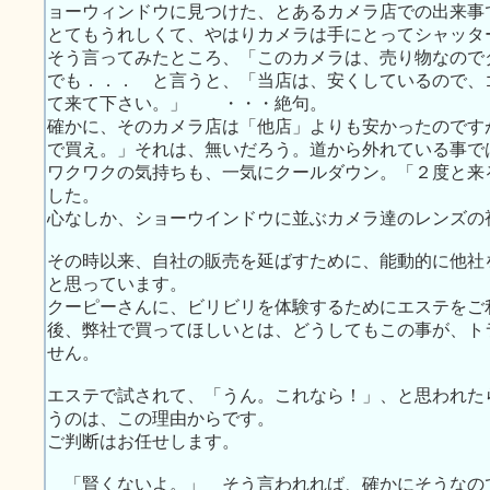
ョーウィンドウに見つけた、とあるカメラ店での出来事
とてもうれしくて、やはりカメラは手にとってシャッタ
そう言ってみたところ、「このカメラは、売り物なので
でも．．． と言うと、「当店は、安くしているので、
て来て下さい。」 ・・・絶句。
確かに、そのカメラ店は「他店」よりも安かったのです
で買え。」それは、無いだろう。道から外れている事で
ワクワクの気持ちも、一気にクールダウン。「２度と来
した。
心なしか、ショーウインドウに並ぶカメラ達のレンズの
その時以来、自社の販売を延ばすために、能動的に他社
と思っています。
クーピーさんに、ビリビリを体験するためにエステをご
後、弊社で買ってほしいとは、どうしてもこの事が、ト
せん。
エステで試されて、「うん。これなら！」、と思われた
うのは、この理由からです。
ご判断はお任せします。
「賢くないよ。」 そう言われれば、確かにそうなの