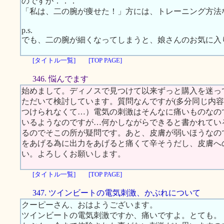
のですが．．．
「私は、二の腕が痩せた！」方には、トレーニング方法
p.s.
でも、二の腕が細くなってしまうと、娘さんのお気に入
[タイトル一覧]
[TOP PAGE]
346. 悩んでます
始めまして。ディノスで見つけて以来ずっと購入を迷っ
ただいて検討しています。質問なんですが(多分同じ内
つけられなくて…）電気の刺激はそんなに痛いものなの
いるようなのですが…何かしながらできると書かれてい
るのでそこの所が疑問です。あと、皮膚が弱いほうなの
をあげる為に出力をあげると痛くて辛そうだし、皮膚へ
い。よろしくお願いします。
[タイトル一覧]
[TOP PAGE]
347. ツインビートの電気刺激、かぶれについて
クーピーさん、おはようございます。
ツインビートの電気刺激ですか、痛いですよ。とても。