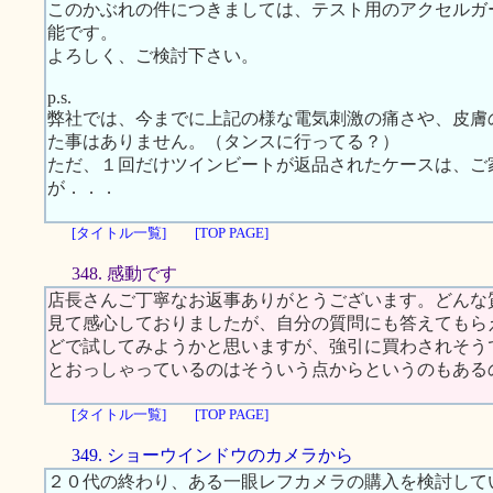
このかぶれの件につきましては、テスト用のアクセルガ
能です。
よろしく、ご検討下さい。
p.s.
弊社では、今までに上記の様な電気刺激の痛さや、皮膚
た事はありません。（タンスに行ってる？）
ただ、１回だけツインビートが返品されたケースは、ご
が．．．
[タイトル一覧]
[TOP PAGE]
348. 感動です
店長さんご丁寧なお返事ありがとうございます。どんな
見て感心しておりましたが、自分の質問にも答えてもらえる
どで試してみようかと思いますが、強引に買わされそう
とおっしゃっているのはそういう点からというのもある
[タイトル一覧]
[TOP PAGE]
349. ショーウインドウのカメラから
２０代の終わり、ある一眼レフカメラの購入を検討して