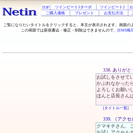
ツインビート3ターボ
ツインビート2
TOP
E
ご購入価格
プレゼント
お支払方法
ご覧になりたいタイトルをクリックすると、本文が表示されます。画面の
この画面では新規書込・修正・削除はできませんので、
[EMS掲
338. あり
お試しをさせて
かぶれなかったら
よろしくお願い
ほんと店長さん
[タイトル一覧]
339. （ア
クマキチさん、
お試しアクセル