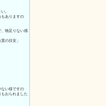
さい。
合もありますの
で、物足りない感
位置の目安」
少ない様ですの
方もおられました