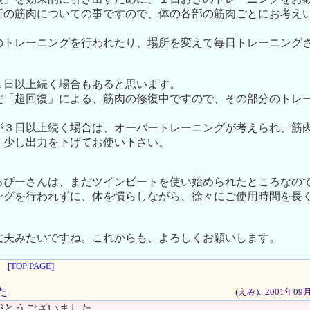
所の筋肉についての事ですので、体の各部の筋肉ごとにお考え
のトレーニングを行われたり、場所を変えて毎日トレーニング
１日以上続く場合もあると思います。
だ「超回復」による、筋肉の修復中ですので、その部分のトレ
が３日以上続く場合は、オーバートレーニングが考えられ、筋
、少し出力を下げてお使い下さい。
ろぴーさんは、まだツインビートを使い始められたところなの
ングを行われずに、体を慣らしながら、徐々にご使用時間を長
丈夫みたいですね。これからも、よろしくお願いします。
[TOP PAGE]
た
(えみ)...2001年0
がとうございました。