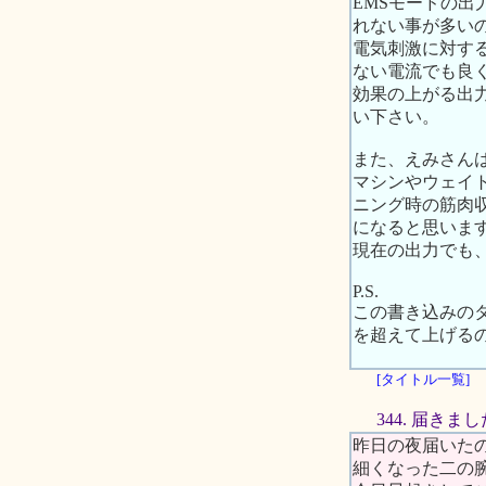
EMSモードの
れない事が多い
電気刺激に対す
ない電流でも良
効果の上がる出
い下さい。
また、えみさん
マシンやウェイ
ニング時の筋肉
になると思いま
現在の出力でも
P.S.
この書き込みの
を超えて上げる
[タイトル一覧]
344. 届きま
昨日の夜届いた
細くなった二の