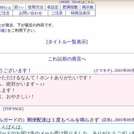
i-MODE、EZweb
はこちら..
筋
使用方法
各設定
肥満指数
掲示板
MS
トレ
とは
ご注文
お問い合わせ
ご注意
特商法表示
上が過去、下が最近の内容です。
示板]
をご利用下さい。
[タイトル一覧表示]
これ以前の発言へ
がとうございます！
(クマキチ)...2001年0
いただけるなんて！ホントありがたいです！
、絶対かいます～♪♪
します！
は、おやさしい！
[TOP PAGE]
クセルガードの）郵便配達は１度もベルを鳴らさず
(店長)...2001年0
こんばんは。
ガードのお届け先のメール受け取りました。ありがとうござい