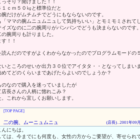
こっそり？開けました！！
６１ｃｍ５０㎏と標準位だと
の腕だけがムチムチでどうにもならないのです。
も「ママの腕ムニュムニュして気持ちいい」とモミモミされて
サイズなのに二の腕周りがパンパンでどうも決まらないのです
二の腕周りも計りました。
ます！！
を読んだのですがよくわからなかったのでプログラムモードの
ないところのせいか出力３０位でアイタタ・・となってしまい
始めてどのくらいまであげたらよいのでしょうか？
ものなので購入を迷っていましたが
て店長さんの人柄に惚れこみ？
た。これから宜しくお願いします。
[TOP PAGE]
くき、二の腕、ムーニュムニュ
(店長)...2001年0
こんにちは。
しては、今までにも何度も、女性の方からご要望が、寄せられ