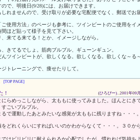
ので、明後日(9/28)には、お届けできます。
もしれませんので、受け取りが必要な宅配便でなく、郵送でお
「ご使用方法」のページも参考に、ツインビートのご使用をイ
時間ほど貼って様子を見て下さい。
リ、来てる来てる！とか、イメージしながら。
ろ、きてるでしょ。筋肉ブルブル、ギューンギュン。
だんツインビートが、欲しくなる。欲しくなる。欲しくな～る
ージトレーニングで、痩せたりして。
[TOP PAGE]
した！
(ひろぴー)...2001年0
とにらめっこしながら、太ももに使ってみました。ほんとにき
。すごいブルブル。
まるで運動したあとみたいな感覚が太ももに残りますね・・・
値をどれくらいにすればいいのかわからなくて・・・。３０か
まではビリビリに耐えられるか心配でしたが、慣れれば気持ち