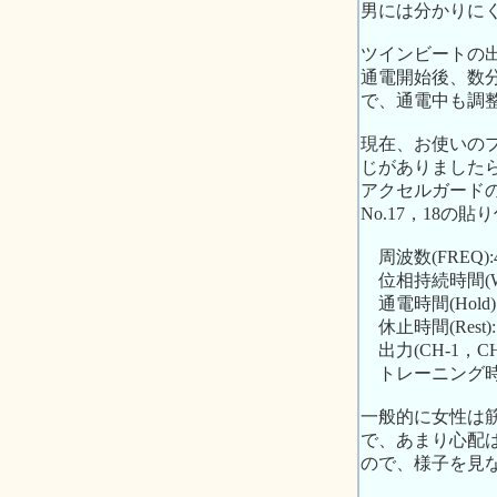
男には分かりに
ツインビートの
通電開始後、数
で、通電中も調
現在、お使いの
じがありました
アクセルガード
No.17，18
周波数(FREQ):
位相持続時間(WD
通電時間(Hold)
休止時間(Rest):
出力(CH-1，CH
トレーニング時間
一般的に女性は
で、あまり心配
ので、様子を見