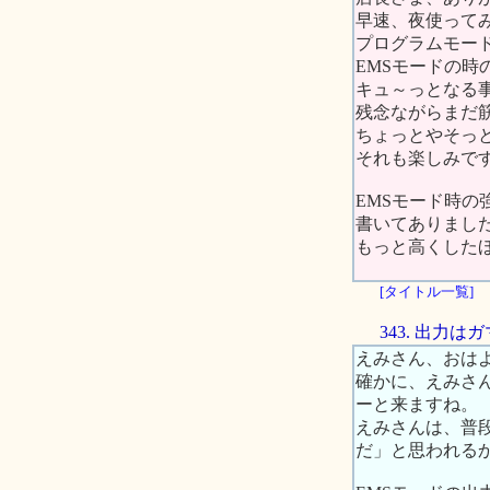
早速、夜使って
プログラムモー
EMSモードの
キュ～っとなる
残念ながらまだ
ちょっとやそっ
それも楽しみで
EMSモード時の
書いてありまし
もっと高くした
[タイトル一覧]
343. 出力
えみさん、おは
確かに、えみさ
ーと来ますね。
えみさんは、普
だ」と思われる