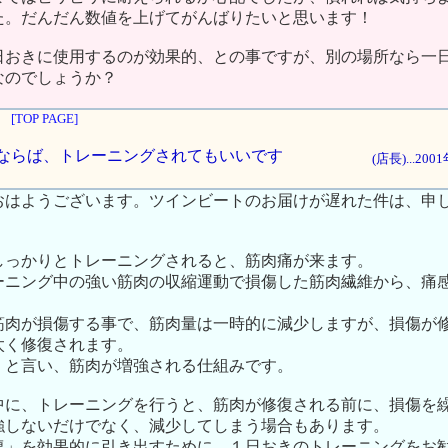
た。だんだん数値を上げてがんばりたいと思います！
日おきに使用するのが効果的、との事ですが、別の場所なら一
なのでしょうか？
[TOP PAGE]
場所ならば、トレーニングされてもいいです
(店長)...20
おはようございます。ツインビートのお届けが遅れた件は、申
しっかりとトレーニングされると、筋肉痛が来ます。
ーニング中の強い筋肉の収縮運動で損傷した筋肉繊維から、痛
筋肉が損傷する事で、筋肉量は一時的に減少しますが、損傷が
太く修復されます。
」と言い、筋肉が増強される仕組みです。
中に、トレーニングを行うと、筋肉が修復される前に、損傷を
強しないだけでなく、減少してしまう場合もあります。
復」を効果的に引き出すために、１日おきのトレーニングをお