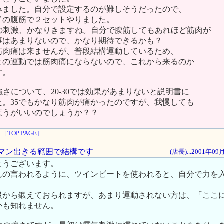
みました。自分で設定するのが難しそうだったので、
ドの腹筋で２セットやりました。
時の刺激、かなりきますね。自分で腹筋してもあれほど筋肉が
事はあまりないので、かなり期待できるかも？
筋肉痛は来ませんが、普段結構運動しているため、
との運動では筋肉痛にならないので、これから来るのか
す。
強さについて、20-30では効果があまりないと説明書に
た。35でもかなり筋肉が痛かったのですが、我慢しても
ほうがいいのでしょうか？？
[TOP PAGE]
はガマン出きる範囲で結構です
(店長)...2001年0
ようございます。
んの言われるように、ツインビートを使われると、自分で力を
段から鍛えておられますが、あまり運動されない方は、「ここ
かも知れません。