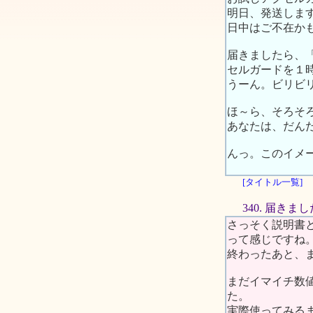
明日、発送します
日中はご不在か
届きましたら、
セルガードを１
うーん。ビリビ
ほ～ら、そろそ
あなたは、だん
んっ。このイメ
[タイトル一覧]
340. 届きま
さっそく説明書
って感じですね
終わったあと、
まだイマイチ数
た。
実際使ってみる