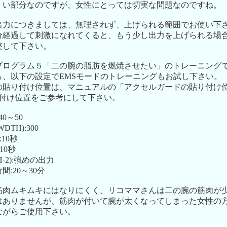
くい部分なのですが、女性にとっては切実な問題なのですね。
出力につきましては、無理されず、上げられる範囲でお使い下
分経過して刺激になれてくると、もう少し出力を上げられる場
整して下さい。
プログラム５「二の腕の脂肪を燃焼させたい」のトレーニング
ら、以下の設定でEMSモードのトレーニングもお試し下さい。
の貼り付け位置は、マニュアルの「アクセルガードの貼り付け
の貼り付け位置をご参考にして下さい。
40～50
TH):300
:10秒
10秒
-2):強めの出力
:20～30分
筋肉ムキムキにはなりにくく、リコママさんは二の腕の筋肉が
はありませんが、筋肉が付いて腕が太くなってしまった女性の
ながらご使用下さい。