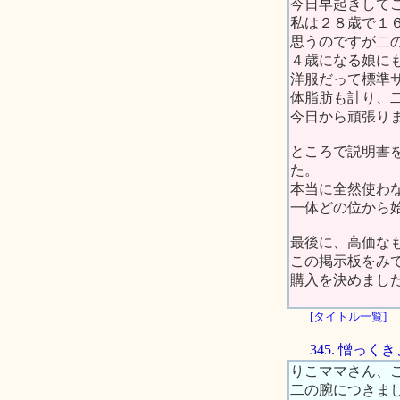
今日早起きして
私は２８歳で１
思うのですが二
４歳になる娘に
洋服だって標準
体脂肪も計り、
今日から頑張り
ところで説明書
た。
本当に全然使わ
一体どの位から
最後に、高価な
この掲示板をみ
購入を決めまし
[タイトル一覧]
345. 憎っ
りこママさん、
二の腕につきま