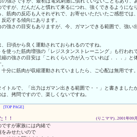
出力の強さですが、最初は電気刺激に慣れていないこともあり、
のですが、だんだんと慣れて来るにつれ、強くできるようにな
る、筋肉の反応も人それぞれで、お寄せいただいたご感想では
く反応する傾向にあります。
力の強さの目安もありますが、今、ガマンできる範囲で、強い
は、日頃から良く運動されておられるのですね。
トを使った筋肉増強の「レジスタンストレーニング」も行われ
収縮の強さの目安は「これくらい力が入っていれば．．．」と
す。
、十分に筋肉が収縮運動されていましたら、ご心配は無用です
タイトルで、「出力はガマン出きる範囲で・・」と書きました
のは、拷問ですので、楽しくないですね。
[TOP PAGE]
した！！
(りこママ)...2001年0
のですが家族には内緒で
腕をみせたいので