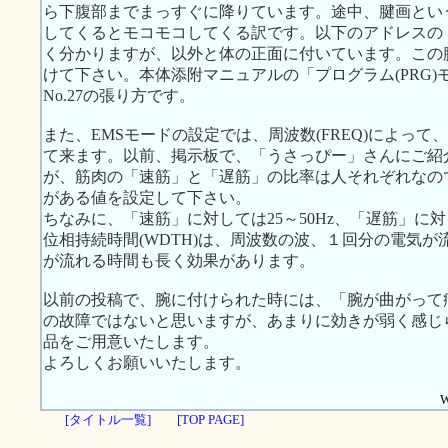
ら下腹部までまっすぐに降りています。途中、腱画とい
してくるとモコモコしてくる訳です。以下のアドレスの
く分かりますが、以外と体の正面に付いています。この
けて下さい。本体添附マニュアルの「プログラム(PRG)モ
No.27の張り方です。
また、EMSモードの設定では、周波数(FREQ)によっ
て来ます。以前、掲示板で、「うさっぴー」さんにご紹
が、筋肉の「速筋」と「遅筋」の比率は人それぞれなの
がある値を設定して下さい。
ちなみに、「速筋」に対しては25～50Hz、「遅筋」に対
位相持続時間(WDTH)は、周波数の波、１回分の電気
が流れる時間も長く効果があります。
以前の投稿で、腕に付けられた時には、「腕が曲がって
の故障ではないと思いますが、あまりに効きが弱く感じ
品をご用意いたします。
よろしくお願いいたします。
W
[タイトル一覧]
[TOP PAGE]