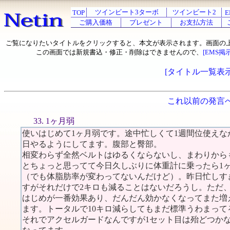
ツインビート3ターボ
ツインビート2
TOP
E
ご購入価格
プレゼント
お支払方法
ご覧になりたいタイトルをクリックすると、本文が表示されます。画面の
この画面では新規書込・修正・削除はできませんので、
[EMS掲
[タイトル一覧表示
これ以前の発言
33. 1ヶ月弱
使いはじめて1ヶ月弱です。途中忙しくて1週間位使え
日やるようにしてます。腹部と臀部。
相変わらず全然ベルトはゆるくならないし、まわりから
とちょっと思ってて今日久しぶりに体重計に乗ったら1
（でも体脂肪率が変わってないんだけど）。昨日忙しす
すがそれだけで2キロも減ることはないだろうし。ただ
はじめが一番効果あり、だんだん効かなくなってまた増
ます。トータルで10キロ減らしてもまだ標準うわまって
それでアクセルガードなんですが1セット目は殆どつか