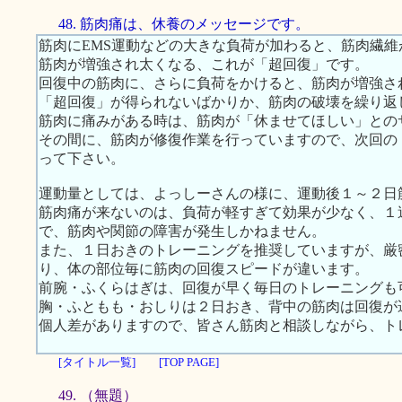
48. 筋肉痛は、休養のメッセージです。
筋肉にEMS運動などの大きな負荷が加わると、筋肉繊
筋肉が増強され太くなる、これが「超回復」です。
回復中の筋肉に、さらに負荷をかけると、筋肉が増強さ
「超回復」が得られないばかりか、筋肉の破壊を繰り返
筋肉に痛みがある時は、筋肉が「休ませてほしい」との
その間に、筋肉が修復作業を行っていますので、次回の
って下さい。
運動量としては、よっしーさんの様に、運動後１～２日
筋肉痛が来ないのは、負荷が軽すぎて効果が少なく、１
で、筋肉や関節の障害が発生しかねません。
また、１日おきのトレーニングを推奨していますが、厳
り、体の部位毎に筋肉の回復スピードが違います。
前腕・ふくらはぎは、回復が早く毎日のトレーニングも
胸・ふともも・おしりは２日おき、背中の筋肉は回復が
個人差がありますので、皆さん筋肉と相談しながら、ト
[タイトル一覧]
[TOP PAGE]
49. （無題）