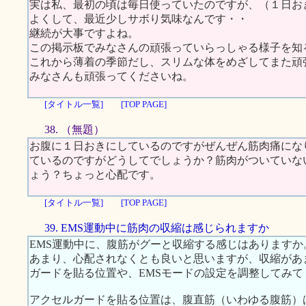
実は私、最初の頃は毎日使っていたのですが、（１日お
よくして、最近少しサボり気味なんです・・
継続が大事ですよね。
この掲示板でみなさんの頑張っていらっしゃる様子を知
これから薄着の季節だし、スリムな体をめざしてまた頑
みなさんも頑張ってくださいね。
[タイトル一覧]
[TOP PAGE]
38. （無題）
お腹に１日おきにしているのですがぜんぜん筋肉痛にな
ているのですがどうしてでしょうか？筋肉がついていな
ょう？ちょっと心配です。
[タイトル一覧]
[TOP PAGE]
39. EMS運動中に筋肉の収縮は感じられますか
EMS運動中に、腹筋がグーと収縮する感じはあります
あまり、心配されなくとも良いと思いますが、収縮があ
ガードを貼る位置や、EMSモードの設定を調整してみて
アクセルガードを貼る位置は、腹直筋（いわゆる腹筋）