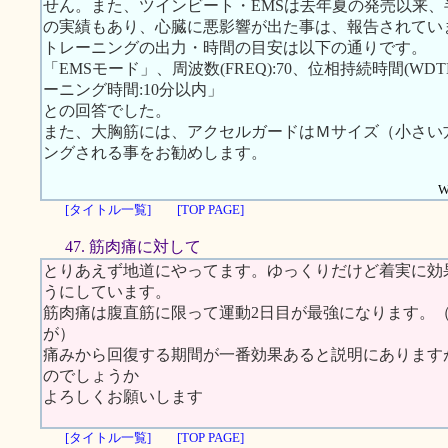
せん。また、ツインビート・EMSは去年夏の発売以来、半
の実績もあり、心臓に悪影響が出た事は、報告されてい
トレーニングの出力・時間の目安は以下の通りです。
「EMSモード」、周波数(FREQ):70、位相持続時間(WDTH):
ーニング時間:10分以内」
との回答でした。
また、大胸筋には、アクセルガードはＭサイズ（小さい
ングされる事をお勧めします。
W
[タイトル一覧]
[TOP PAGE]
47. 筋肉痛に対して
とりあえず地道にやってます。ゆっくりだけど着実に効
うにしています。
筋肉痛は腹直筋に限って運動2日目が最強になります。
が）
痛みから回復する期間が一番効果あると説明にあります
のでしょうか
よろしくお願いします
[タイトル一覧]
[TOP PAGE]