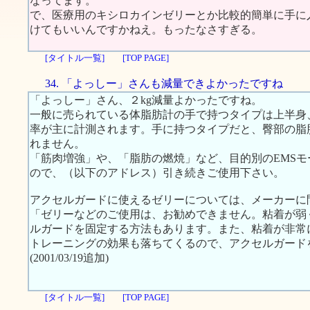
なってます。
で、医療用のキシロカインゼリーとか比較的簡単に手に
けてもいいんですかねえ。もったなさすぎる。
[タイトル一覧]
[TOP PAGE]
34. 「よっしー」さんも減量できよかったですね
「よっしー」さん、２kg減量よかったですね。
一般に売られている体脂肪計の手で持つタイプは上半身
率が主に計測されます。手に持つタイプだと、臀部の脂
れません。
「筋肉増強」や、「脂肪の燃焼」など、目的別のEMS
ので、（以下のアドレス）引き続きご使用下さい。
アクセルガードに使えるゼリーについては、メーカーに
「ゼリーなどのご使用は、お勧めできません。粘着が弱
ルガードを固定する方法もあります。また、粘着が非常
トレーニングの効果も落ちてくるので、アクセルガード
(2001/03/19追加)
[タイトル一覧]
[TOP PAGE]