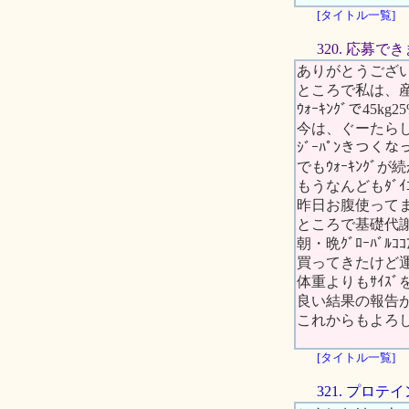
[タイトル一覧]
320. 応募で
ありがとうござ
ところで私は、産
ｳｫｰｷﾝｸﾞで4
今は、ぐーたらして
ｼﾞｰﾊﾟﾝきつく
でもｳｫｰｷﾝｸ
もうなんどもﾀﾞｲ
昨日お腹使って
ところで基礎代
朝・晩ｸﾞﾛｰﾊﾞ
買ってきたけど
体重よりもｻｲｽ
良い結果の報告
これからもよろ
[タイトル一覧]
321. プロ