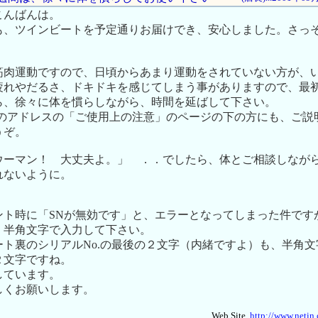
こんばんは。
も、ツインビートを予定通りお届けでき、安心しました。さっ
筋肉運動ですので、日頃からあまり運動をされていない方が、
疲れやだるさ、ドキドキを感じてしまう事がありますので、最
ら、徐々に体を慣らしながら、時間を延ばして下さい。
ite.. のアドレスの「ご使用上の注意」のページの下の方にも、ご
うぞ。
ウーマン！ 大丈夫よ。」 ．．でしたら、体とご相談しなが
れないように。
ント時に「SNが無効です」と、エラーとなってしまった件です
、半角文字で入力して下さい。
ート裏のシリアルNo.の最後の２文字（内緒ですよ）も、半角
２文字ですね。
しています。
しくお願いします。
Web Site..
http://www.netin.