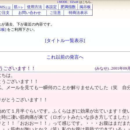
i-MODE、EZweb
はこちら..
筋
使用方法
各設定
肥満指数
掲示板
MS
トレ
とは
ご注文
お問い合わせ
ご注意
特商法表示
上が過去、下が最近の内容です。
示板]
をご利用下さい。
[タイトル一覧表示]
これ以前の発言へ
がとうございます！！
(みなせ)...2001年0
にちは。
とうございます！！
私、メールを見ても一瞬何のことか解りませんでした（笑 自
りがとうございます！！
始めて１月半ぐらいです。ふくらはぎに効果が出ています！使
た時に凄い筋肉痛が来て（ロボットみたいな歩き方してました
りと！！「おおおー！！」って感じです。・・・お腹はまだま
・・・筋肉が無いとか？（笑）私のお腹は脂肪でできている・