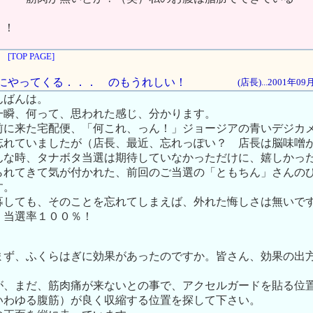
！！
[TOP PAGE]
た頃にやってくる．．． のもうれしい！
(店長)...2001年0
んばんは。
一瞬、何って、思われた感じ、分かります。
前に来た宅配便、「何これ、っん！」ジョージアの青いデジカ
忘れていましたが（店長、最近、忘れっぽい？ 店長は脳味噌
んな時、タナボタ当選は期待していなかっただけに、嬉しかっ
られてきて気が付かれた、前回のご当選の「ともちん」さんの
す。
募しても、そのことを忘れてしまえば、外れた悔しさは無いで
、当選率１００％！
まず、ふくらはぎに効果があったのですか。皆さん、効果の出
が、まだ、筋肉痛が来ないとの事で、アクセルガードを貼る位
いわゆる腹筋）が良く収縮する位置を探して下さい。