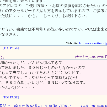
の正面を縦に走っています。
ite.. のアドレスの「ご使用方法・・お腹の脂肪を燃焼させたい」
腹）のアクセルガードの貼り方を表示していますので、ご参考
れた頃に．．． かも。 じっくり、お続け下さい。
かどうか、書籍では不可能との説が多いのですが、やれば出来
みなせさん。
Web Site..
http://www.netin.co.
[TOP PAGE]
した。
(ナッキー)...2001年0
ら痛かったけど、だんだん慣れてきて、
って思いました。３０分じゃものたりなかったので
大丈夫でしょうか？それともﾌﾟﾛｸﾞﾗﾑﾓｰﾄﾞで、
がいいですか。早くやせたくって気持ちばかり
。ＰＳ２応募したいけど、ＳＮｴﾗｰってなります。
れたんだけど・・・・
[TOP PAGE]
の１週間は、徐々に体を慣らしてお使い下さい
(店長)...2001年0