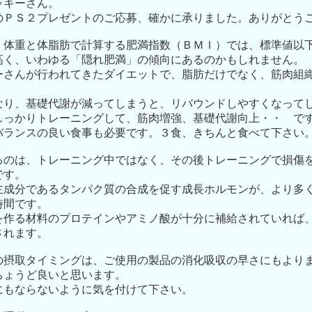
ッキーさん。
のＰＳ２プレゼントのご応募、確かに承りました。ありがとう
、体重と体脂肪で計算する肥満指数（ＢＭＩ）では、標準値以
高く、いわゆる「隠れ肥満」の傾向にあるのかもしれません。
ーさんが行われてきたダイエットで、脂肪だけでなく、筋肉組
。
なり、基礎代謝が減ってしまうと、リバウンドしやすくなって
しっかりトレーニングして、筋肉増強、基礎代謝向上・・ で
バランスの良い食事も必要です。３食、きちんと食べて下さい
るのは、トレーニング中ではなく、その後トレーニングで損傷
です。
主成分であるタンパク質の合成を促す成長ホルモンが、より多
時間です。
を作る材料のプロテインやアミノ酸が十分に補給されていれば
されます。
の摂取タイミングは、ご使用の製品の消化吸収の早さにもより
ちょうど良いと思います。
にもならないように気を付けて下さい。