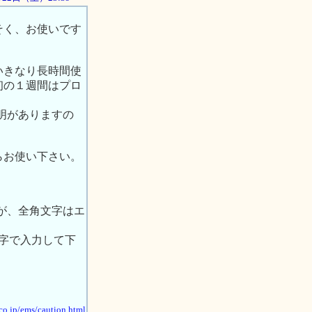
そく、お使いです
いきなり長時間使
初の１週間はプロ
説明がありますの
らお使い下さい。
が、全角文字はエ
文字で入力して下
co.jp/ems/caution.html