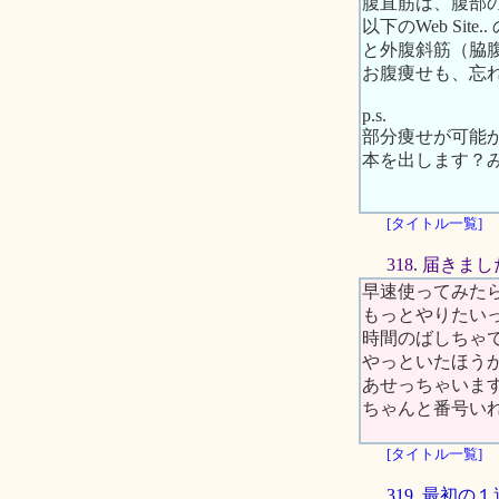
腹直筋は、腹部
以下のWeb S
と外腹斜筋（脇
お腹痩せも、忘
p.s.
部分痩せが可能
本を出します？
[タイトル一覧]
318. 届きま
早速使ってみた
もっとやりたい
時間のばしちゃても
やっといたほう
あせっちゃいます
ちゃんと番号い
[タイトル一覧]
319. 最初