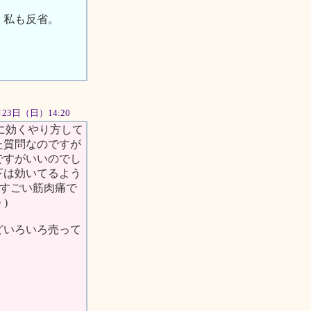
 私も反省。
9月23日（日）14:20
性に効くやり方して
た質問なのですが
ですがいいのでし
下は効いてるよう
側すごい筋肉痛で
)
どいろいろ売って