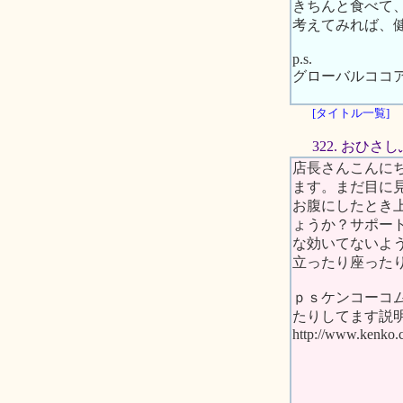
きちんと食べて
考えてみれば、
p.s.
グローバルココ
[タイトル一覧]
322. おひさ
店長さんこんにち
ます。まだ目に
お腹にしたとき
ょうか？サポー
な効いてないよ
立ったり座ったり
ｐｓケンコーコ
たりしてます説
http://www.kenko.c