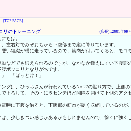
[TOP PAGE]
ポッコリのトレーニング
(店長)...2001年0
んにちは。
は、左右対でみぞおちから下腹部まで縦に降りています。
う硬い組織が横に走っているので、筋肉が付いてくると、モコ
運動などでも鍛えられるのですが、なかなか鍛えにくい下腹部
下腹ポッコリとなりがちです。
」 「ほっとけ！」
ングは、ひっちさんが行われているNo.27の貼り方で、上側
まで下ろして、その下に５センチほど間隔を開けて下側のアク
通電時に下腹を触ると、下腹部の筋肉が硬く収縮しているのが
には、少しきつい感じがあるかもしれませんので、徐々に強く