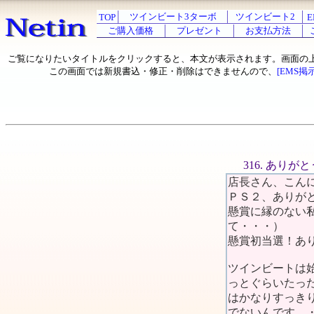
ツインビート3ターボ
ツインビート2
TOP
E
ご購入価格
プレゼント
お支払方法
ご覧になりたいタイトルをクリックすると、本文が表示されます。画面の
この画面では新規書込・修正・削除はできませんので、
[EMS掲
316. あり
店長さん、こん
ＰＳ２、ありが
懸賞に縁のない
て・・・）
懸賞初当選！あ
ツインビートは
っとぐらいたっ
はかなりすっき
でないんです。