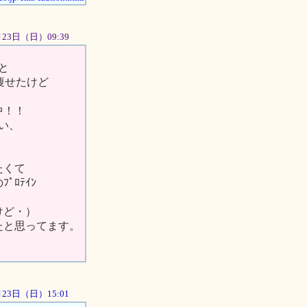
9月23日（日）09:39
と
で痩せたけど
中！！
い、
たくて
ﾛﾃｲﾝ
けど・）
たと思ってます。
9月23日（日）15:01