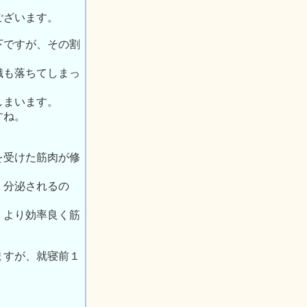
ございます。
下ですが、その割
織も落ちてしまっ
しまいます。
すね。
。
を受けた筋肉が修
く分泌されるの
、より効率良く筋
ますが、就寝前１