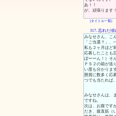
あ！！
が、頑張ります
[タイトル一覧]
317. 忘れ
みなせさん、こ
「ご当選？」、
私も２ヶ月ほど
応募したことも
ぼーーん！）そ
ＰＳ２の箱が送
い度も分かりま
懸賞に数多く応
つでも当たれば
みなせさんは、
ですね。
次は、お腹です
だき、腹直筋（