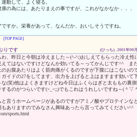
、運動して、よく寝る。
健康の為には、あたりまえの事ですが、これがなかなか．．．
アですか。栄養があって、なんだか、おいしそうですね。
[TOP PAGE]
しぶりです
(ひっち)...2001年0
わ、昨日と今朝は冷えました～(^-^;)おしえてもらった冷え
見えてはないですけどなんか効いてる～ってかんじです^^ ま
上のお腹あたりはよく筋肉痛がくるのですが下腹にはこないの
トガイドの27をしてます、出力を上げると上はますます効いて
うな(笑)他はよくきますけどね今日はふくらはぎと太ももの裏
するのがつらいです(>_<;;)でもこれはうれしいですね～(＾▽＾
ムと言うホームページがあるのですがアミノ酸やプロテインな
明もありますのでみなさん興味あったら言ってみてください^^
om/sports.html