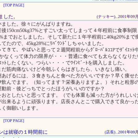
[TOP PAGE]
きました。
(ナッキー)...2001年0
いました。徐々にがんばりますね。
後150cm50kg37%とすごい太ってしまって４年程前に食事制限
5kg25%までおとしました。そして新たに１年半程前に40kg20%ま
たので、45kg28%にﾘﾊﾞｳﾝﾄﾞしちゃいました。
なってきて、やばいと思って２週間程前からｸﾞﾛｰﾊﾞﾙｺｺｱでﾀﾞｲｴｯﾄ
ﾞが続かなくって体力の限界が・・・普通に食べても太らなくなりた
ｴｯﾄしたくない。つらい・・・でﾂｲﾝﾋﾞｰﾄを購入しました。
まだ筋肉痛ないけど今朝ふくらはぎしたら、いきなし痛い。
謝あげるには、３食きちんと食べた方がいいですか？早く痩せ
ﾙｺｺｱ飲んでます。（知ってます？栄養ありますよ。）それと粒形のﾌﾟ
運動前・後どっちでとったほうがいいのですか？
ﾞをおとしたいと思ってます。（でも体重も減った方がうれしい
が出来るように頑張ります。店長さんとこで購入できて良かっ
しく御願いします。
[TOP PAGE]
テインは就寝の１時間前に
(店長)...2001年0