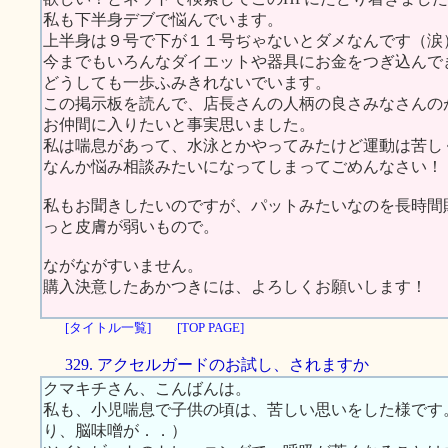
私も下半身デブで悩んでいます。
上半身は９号で下が１１号ぢゃないとダメなんです（涙
今までもいろんなダイエットや器具にお金をつぎ込んで
どうしても一歩ふみきれないでいます。
この掲示板を読んで、店長さんの人柄の良さみなさんの
お仲間に入りたいと事実思いました。
私は喘息があって、水泳とかやってみたけど運動は苦しく
なんか悩み相談みたいになってしまってごめんなさい！
私もお聞きしたいのですが、パットみたいなのを長時間
っと皮膚が弱いもので。
ながながすいません。
購入決意したあかつきには、よろしくお願いします！
[タイトル一覧]
[TOP PAGE]
329. アクセルガードのお試し、されますか
クマキチさん、こんばんは。
私も、小児喘息で子供の頃は、苦しい思いをした様です
り、脳味噌が．．）