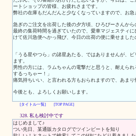
ートショップの皆様、お疲れさまです。
弊社の在庫もだんだんと少なくなっていますので、お急
急ぎのご注文を出荷した後の夕方頃、ひろぴーさんから
最終の集荷時間を過ぎていたので、愛車マジェスティに
けて佐川急便へかっ飛び、今日の出荷の便に乗せましたので
「うる星やつら」の諸星あたる、ではありませんが、ビ
ます。
男性の方には、ラムちゃんの電撃だと思うと、耐えら
するっちゃー！」
痛気持ちいい、と言われる方もおられますので、あまり
今後とも、よろしくお願いします。
[タイトル一覧]
[TOP PAGE]
328. 私も検討中です
はじめまして♪
つい先日、某通販カタログでツインビートを知り
欲しい！とネットで検索してこのHPにたどり着きまし