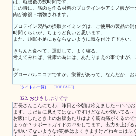
は、就寝後の数時間です。
この時に、筋肉を作る材料のプロテインやアミノ酸が十
肉が修復・増強されます。
プロテイン製品の摂取タイミングは、ご使用の製品の消
時間くらいが、ちょうど良いと思います。
また、睡眠不足にもならないように気を付けて下さい。
きちんと食べて、運動して、よく寝る。
考えてみれば、健康の為には、あたりまえの事ですが、
p.s.
グローバルココアですか。栄養があって、なんだか、お
[タイトル一覧]
[TOP PAGE]
322. おひさしぶりです
店長さんこんにちわ、昨日と今朝は冷えました～(^-^;
ます。まだ目に見えてはないですけどなんか効いてる～
お腹にしたとき上のお腹あたりはよく筋肉痛がくるので
ょうか？サポートガイドの27をしてます、出力を上げ
な効いてないような(笑)他はよくきますけどね今日はふ