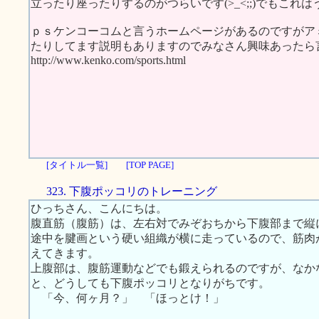
立ったり座ったりするのがつらいです(>_<;;)でもこれは
ｐｓケンコーコムと言うホームページがあるのですがア
たりしてます説明もありますのでみなさん興味あったら言
http://www.kenko.com/sports.html
[タイトル一覧]
[TOP PAGE]
323. 下腹ポッコリのトレーニング
ひっちさん、こんにちは。
腹直筋（腹筋）は、左右対でみぞおちから下腹部まで縦
途中を腱画という硬い組織が横に走っているので、筋肉
えてきます。
上腹部は、腹筋運動などでも鍛えられるのですが、なか
と、どうしても下腹ポッコリとなりがちです。
「今、何ヶ月？」 「ほっとけ！」