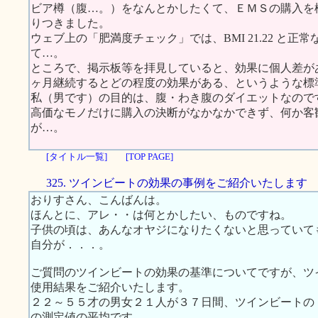
ビア樽（腹…。）をなんとかしたくて、ＥＭＳの購入を
りつきました。
ウェブ上の「肥満度チェック」では、BMI 21.22 と
て…。
ところで、掲示板等を拝見していると、効果に個人差が
ヶ月継続するとどの程度の効果がある、というような標
私（男です）の目的は、腹・わき腹のダイエットなので
高価なモノだけに購入の決断がなかなかできず、何か客
が…。
[タイトル一覧]
[TOP PAGE]
325. ツインビートの効果の事例をご紹介いたします
おりすさん、こんばんは。
ほんとに、アレ・・は何とかしたい、ものですね。
子供の頃は、あんなオヤジになりたくないと思っていて
自分が．．．。
ご質問のツインビートの効果の基準についてですが、ツ
使用結果をご紹介いたします。
２２～５５才の男女２１人が３７日間、ツインビートの
の測定値の平均です。