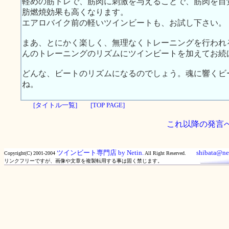
軽めの筋トレで、筋肉に刺激を与えることで、筋肉を目
肪燃焼効果も高くなります。
エアロバイク前の軽いツインビートも、お試し下さい。
まあ、とにかく楽しく、無理なくトレーニングを行われ
んのトレーニングのリズムにツインビートを加えてお続
どんな、ビートのリズムになるのでしょう。魂に響くビ
ね。
[タイトル一覧]
[TOP PAGE]
これ以降の発言
ツインビート専門店 by Netin.
shibata@net
Copyright(C) 2001-2004
All Right Reserved.
リンクフリーですが、画像や文章を複製転用する事は固く禁じます。