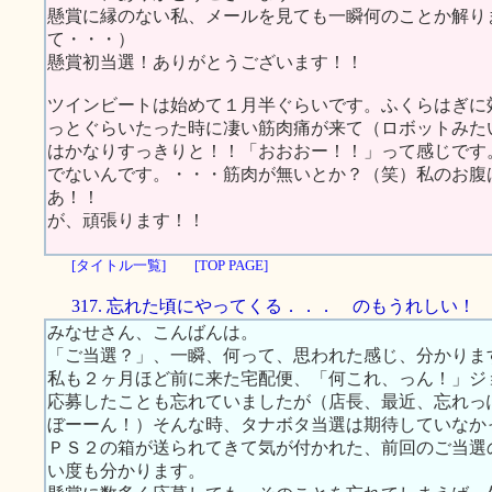
懸賞に縁のない私、メールを見ても一瞬何のことか解り
て・・・）
懸賞初当選！ありがとうございます！！
ツインビートは始めて１月半ぐらいです。ふくらはぎに
っとぐらいたった時に凄い筋肉痛が来て（ロボットみた
はかなりすっきりと！！「おおおー！！」って感じです
でないんです。・・・筋肉が無いとか？（笑）私のお腹
あ！！
が、頑張ります！！
[タイトル一覧]
[TOP PAGE]
317. 忘れた頃にやってくる．．． のもうれしい！
みなせさん、こんばんは。
「ご当選？」、一瞬、何って、思われた感じ、分かりま
私も２ヶ月ほど前に来た宅配便、「何これ、っん！」ジ
応募したことも忘れていましたが（店長、最近、忘れっ
ぼーーん！）そんな時、タナボタ当選は期待していなか
ＰＳ２の箱が送られてきて気が付かれた、前回のご当選
い度も分かります。