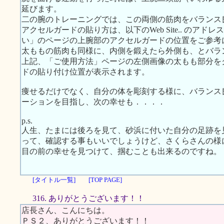
延びます。
二の腕のトレーニングでは、この両側の筋肉をバランス
アクセルガードの貼り方は、以下のWeb Site.. のア
い」のページの上腕部のアクセルガードの位置をご参考
太ももの筋肉も同様に、内側を鍛えたら外側も、とバラ
上記、「ご使用方法」ページの左側画像の太もも部分を
ドの貼り付け位置が表示されます。
痩せるだけでなく、自分の体を彫刻する様に、バランス
ーションを目指し、次の幸せも．．．．
p.s.
人生、たまには後ろを見て、砂浜に付いた自分の足跡を
って、確認する事もいいでしょうけど、さくらさんの様
目の前の幸せを見つけて、掴むことも出来るのですね。
[タイトル一覧]
[TOP PAGE]
316. ありがとうございます！！
店長さん、こんにちは。
ＰＳ２、ありがとうございます！！