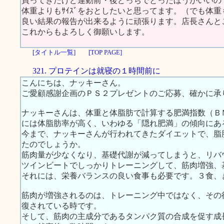
買ってきたけど運動前・後どっちでとったほうがいいの
体重よりもｻｲｽﾞをおとしたいと思ってます。（でも体
良い結果の報告が出来るように頑張ります。店長さんと
これからもよろしく御願いします。
[タイトル一覧]
[TOP PAGE]
321. プロテインは就寝の１時間前に
こんにちは、ナッキーさん。
ご愛顧感謝企画のＰＳ２プレゼントのご応募、確かに承
ナッキーさんは、体重と体脂肪で計算する肥満指数（Ｂ
には体脂肪率が高く、いわゆる「隠れ肥満」の傾向にあ
今まで、ナッキーさんが行われてきたダイエットで、脂
たのでしょうか。
筋肉量が少なくなり、基礎代謝が減ってしまうと、リバ
ツインビートでしっかりトレーニングして、筋肉増強、
それには、栄養バランスの良い食事も必要です。３食、
筋肉が増強されるのは、トレーニング中ではなく、その
復されている時です。
そして、筋肉の主成分であるタンパク質の合成を促す成