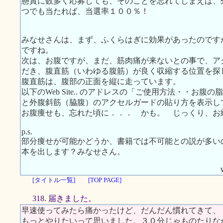
懸賞に数多く応募しても、そのことを忘れてしまえば、
つでも当たれば、当選率１００％！
みなせさんは、まず、ふくらはぎに効果があったのです
ですね。
次は、お腹ですが、まだ、筋肉痛が来ないとの事で、ア
だき、腹直筋（いわゆる腹筋）が良く収縮する位置を探
腹直筋は、腹部の正面を縦に走っています。
以下のWeb Site.. のアドレスの「ご使用方法・・お
と外腹斜筋（脇腹）のアクセルガードの貼り方を表示し
お腹痩せも、忘れた頃に．．． かも。 じっくり、お
p.s.
部分痩せが可能かどうか、書籍では不可能との説が多い
本を出します？みなせさん。
[タイトル一覧]
[TOP PAGE]
318. 届きました。
早速使ってみたら痛かったけど、だんだん慣れてきて、
もっとやりたいって思いました。３０分じゃものたりな