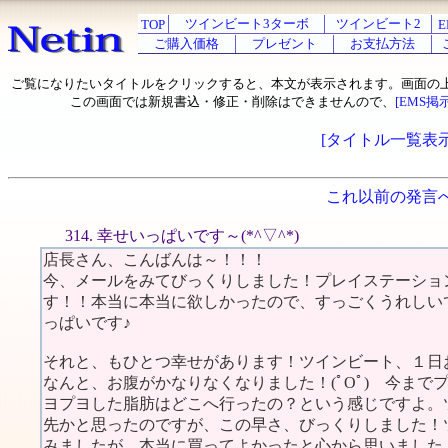
ツインビート3ターボ
ツインビート2
TOP
E
ご購入価格
プレゼント
お支払方法
ご覧になりたいタイトルをクリックすると、本文が表示されます。画面の
この画面では新規書込・修正・削除はできませんので、
[EMS掲
[タイトル一覧表示
これ以前の発言
314. 幸せいっぱいです～(*^▽^*)
店長さん、こんばんは～！！！
今、メールをみてびっくりしました！プレイステーショ
す！！本当に本当に欲しかったので、すっごくうれしい
っぱいです♪
それと、もひとつ幸せがあります！ツインビート、１日
なんと、お腹がかなりなくなりました！(ﾟOﾟ) 今ま
ヨプヨした脂肪はどこへ行ったの？という感じですよ。
先かと思ったのですが、この早さ、びっくりしました！
みましたが、本当に買ってよかったと心から思いました