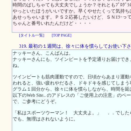
時間のばしちゃても大丈夫でしょうか？それともﾌﾟﾛｸﾞﾗﾑﾓ
やっといたほうがいいですか。早くやせたくって気持ち
あせっちゃいます。ＰＳ２応募したいけど、ＳＮｴﾗｰっ
ちゃんと番号いれたんだけど・・・・
[タイトル一覧]
[TOP PAGE]
319. 最初の１週間は、徐々に体を慣らしてお使い下
ナッキーさん、こんばんは。
ナッキーさんにも、ツインビートを予定通りお届けでき
ね。
ツインビートも筋肉運動ですので、日頃からあまり運動
われると、強い疲れやだるさ、ドキドキを感じてしまう
グラム１回分から、徐々に体を慣らしながら、時間を延
以下のWeb Site.. のアドレスの「ご使用上の注意」
で、ご参考にどうぞ。
「私はスポーツウーマン！ 大丈夫よ。」 ．．でした
でも、無理はされないように。