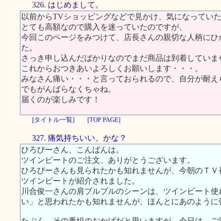
326. はじめまして。
以前からTVショッピングなどで見かけ、気になってい
とても高額なので購入を迷っていたのですが、
今回このページをみつけて、店長さんの親切な人柄にひ
た。
さっき申し込んだばかりなのでまだ商品は到着していま
これからおつきあいよろしくお願いします・・・。
みなさん痛い・・・と言っておられるので、自分が耐え
でもがんばらなくちゃね。
届くのが楽しみです！
[タイトル一覧]
[TOP PAGE]
327. 痛気持ちいい、かな？
ひろぴーさん、こんばんは。
ツインビートのご注文、ありがとうございます。
ひろぴーさんも見られたかも知れませんが、今朝のＴＶ
ツインビートが紹介されました。
川合俊一さんの肩ブルブルのシーンは、ツインビート使
い」と思われたかも知れませんが、ほんとにあのように
たぶん、その番組のおかげだと思いますが、今日は、ご