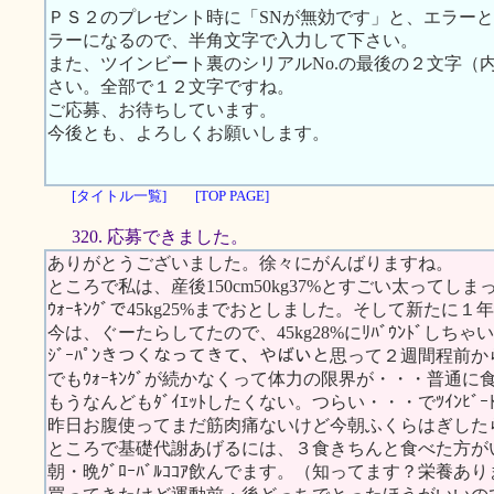
ＰＳ２のプレゼント時に「SNが無効です」と、エラー
ラーになるので、半角文字で入力して下さい。
また、ツインビート裏のシリアルNo.の最後の２文字（
さい。全部で１２文字ですね。
ご応募、お待ちしています。
今後とも、よろしくお願いします。
[タイトル一覧]
[TOP PAGE]
320. 応募できました。
ありがとうございました。徐々にがんばりますね。
ところで私は、産後150cm50kg37%とすごい太ってし
ｳｫｰｷﾝｸﾞで45kg25%までおとしました。そして新たに１
今は、ぐーたらしてたので、45kg28%にﾘﾊﾞｳﾝﾄﾞしちゃ
ｼﾞｰﾊﾟﾝきつくなってきて、やばいと思って２週間程前からｸﾞﾛ
でもｳｫｰｷﾝｸﾞが続かなくって体力の限界が・・・普通
もうなんどもﾀﾞｲｴｯﾄしたくない。つらい・・・でﾂｲﾝﾋﾞ
昨日お腹使ってまだ筋肉痛ないけど今朝ふくらはぎした
ところで基礎代謝あげるには、３食きちんと食べた方が
朝・晩ｸﾞﾛｰﾊﾞﾙｺｺｱ飲んでます。（知ってます？栄養あり