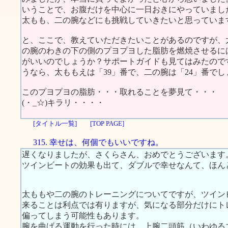
いうことで、お腹だけを中心に一日おきにやっていまし
太もも、二の腕などにも挑戦していきたいと思っていま
と、ここで、教えていただきたいことがあるのですが、
の腕のわきの下の側のプヨプヨした脂肪を燃焼させるに
がいいのでしょうか？サポートガイドも見てはみたので
うなら、太ももえは「39」番で、二の腕は「24」番で
このプヨプヨの脂肪・・・取れることを夢見て・・・
(・_☆)キラリ・・・・
[タイトル一覧]
[TOP PAGE]
315. 幸せは、何個でもいいですね。
遅くなりましたが、さくらさん、おめでとうございます
ツインビートの効果も出て、ダブルで幸せなんて、ほん
太ももや二の腕のトレーニングについてですが、ツイン
来ることは利点では有りますが、気になる部分だけにト
偏ってしまう可能性もあります。
腕を曲げる運動を行った時には、上腕二頭筋（いわゆる