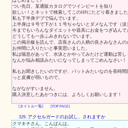
はじめまして♪
つい先日、某通販カタログでツインビートを知り
欲しい！とネットで検索してこのHPにたどり着きまし
私も下半身デブで悩んでいます。
上半身は９号で下が１１号ぢゃないとダメなんです（涙
今までもいろんなダイエットや器具にお金をつぎ込んで
どうしても一歩ふみきれないでいます。
この掲示板を読んで、店長さんの人柄の良さみなさんの
お仲間に入りたいと事実思いました。
私は喘息があって、水泳とかやってみたけど運動は苦しく
なんか悩み相談みたいになってしまってごめんなさい！
私もお聞きしたいのですが、パットみたいなのを長時間
っと皮膚が弱いもので。
ながながすいません。
購入決意したあかつきには、よろしくお願いします！
[タイトル一覧]
[TOP PAGE]
329. アクセルガードのお試し、されますか
クマキチさん、こんばんは。