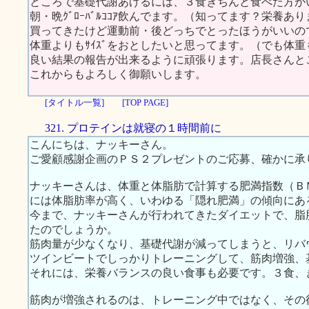
ところで基礎代謝あげるには、３食きちんと食べた方が
朝・晩ｸﾞﾛｰﾊﾞﾙｺｺｱ飲んでます。（知ってます？栄養あり
買ってきたけど運動前・後どっちでとったほうがいいの
体重よりもｻｲｽﾞをおとしたいと思ってます。（でも体
良い結果の報告が出来るように頑張ります。店長さんと
これからもよろしく御願いします。
[タイトル一覧]
[TOP PAGE]
321. プロテインは就寝の１時間前に
こんにちは、ナッキーさん。
ご愛顧感謝企画のＰＳ２プレゼントのご応募、確かに承
ナッキーさんは、体重と体脂肪で計算する肥満指数（Ｂ
には体脂肪率が高く、いわゆる「隠れ肥満」の傾向にあ
今まで、ナッキーさんが行われてきたダイエットで、脂
たのでしょうか。
筋肉量が少なくなり、基礎代謝が減ってしまうと、リバ
ツインビートでしっかりトレーニングして、筋肉増強、
それには、栄養バランスの良い食事も必要です。３食、
筋肉が増強されるのは、トレーニング中ではなく、その