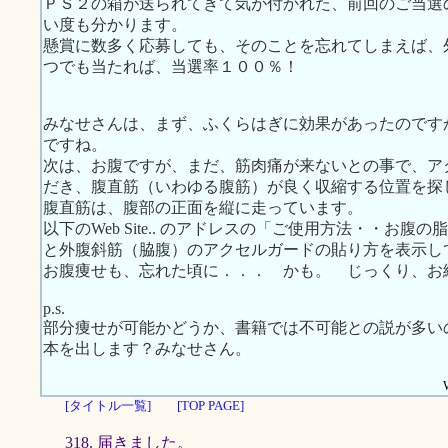
ＰＳ２の箱が送られてきて気が付かれた、前回のご当選
い度も分かります。
懸賞に数多く応募しても、そのことを忘れてしまえば、
つでも当たれば、当選率１００％！
みなせさんは、まず、ふくらはぎに効果があったのです
ですね。
次は、お腹ですが、まだ、筋肉痛が来ないとの事で、ア
だき、腹直筋（いわゆる腹筋）が良く収縮する位置を探
腹直筋は、腹部の正面を縦に走っています。
以下のWeb Site.. のアドレスの「ご使用方法・・お
と外腹斜筋（脇腹）のアクセルガードの貼り方を表示し
お腹痩せも、忘れた頃に．．． かも。 じっくり、お
p.s.
部分痩せが可能かどうか、書籍では不可能との説が多い
本を出します？みなせさん。
[タイトル一覧]
[TOP PAGE]
318. 届きました。