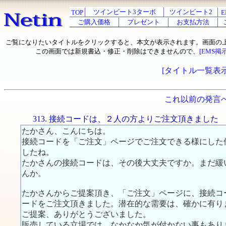
ツインビート3ターボ
ツインビート2
TOP
E
ご購入価格
プレゼント
お支払方法
ご覧になりたいタイトルをクリックすると、本文が表示されます。画面の
この画面では新規書込・修正・削除はできませんので、
[EMS掲
[タイトル一覧表示
これ以前の発言
313. 接続コードは、２人の方よりご注文頂きました
たかさん、こんにちは。
接続コードを「ご注文」ページでご注文できる様にした
したね。
たかさんの接続コードは、その後大丈夫ですか。まだ緩
んか。
たかさんからご提案頂き、「ご注文」ページに、接続コ
ードをご注文頂きました。潜在的な需要は、確かに有り
ご提案、ありがとうございました。
販売している立場では、なかなか気が付かない事もあり