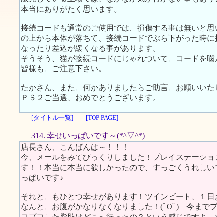
本当にありがたく思います。
接続コードも通常のご使用では、損傷する事は無いと思
の上から本体が落ちて、接続コードでぶら下がった時に
なったり差込が緩くなる事があります。
そうそう、猫が接続コードにじゃれついて、コードを噛
皆様も、ご注意下さい。
たかさん、また、何かありましたらご助言、お願いいた
ＰＳ２ご当選、おめでとうございます。
[タイトル一覧]
[TOP PAGE]
314. 幸せいっぱいです～(*^▽^*)
店長さん、こんばんは～！！！
今、メールをみてびっくりしました！プレイステーショ
す！！本当に本当に欲しかったので、すっごくうれしい
っぱいです♪
それと、もひとつ幸せがあります！ツインビート、１日
なんと、お腹がかなりなくなりました！(ﾟOﾟ) 今ま
ヨプヨした脂肪はどこへ行ったの？という感じですよ。