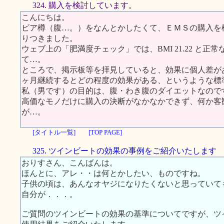
324. 購入を検討しています。
こんにちは。
ビア樽（腹…。）をなんとかしたくて、ＥＭＳの購入を
りつきました。
ウェブ上の「肥満度チェック」では、BMI 21.22 と
て…。
ところで、掲示板等を拝見していると、効果に個人差が
ヶ月継続するとどの程度の効果がある、というような標
私（男です）の目的は、腹・わき腹のダイエットなので
高価なモノだけに購入の決断がなかなかできず、何か客
が…。
[タイトル一覧]
[TOP PAGE]
325. ツインビートの効果の事例をご紹介いたします
おりすさん、こんばんは。
ほんとに、アレ・・は何とかしたい、ものですね。
子供の頃は、あんなオヤジになりたくないと思っていて
自分が．．．。
ご質問のツインビートの効果の基準についてですが、ツ