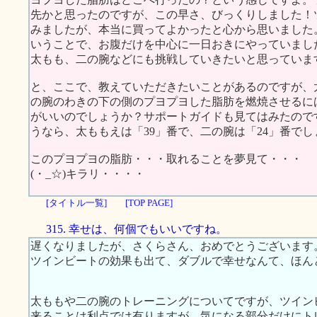
先かと思ったのですが、この早さ、びっくりしました！
みましたが、本当に買ってよかったと心から思いました
いうことで、お腹だけを中心に一日おきにやっていまし
太もも、二の腕などにも挑戦していきたいと思っていま
と、ここで、教えていただきたいことがあるのですが、
の腕のわきの下の側のプヨプヨした脂肪を燃焼させるに
がいいのでしょうか？サポートガイドも見てはみたので
うなら、太ももえは「39」番で、二の腕は「24」番で
このプヨプヨの脂肪・・・取れることを夢見て・・・
(・_☆)キラリ・・・・
[タイトル一覧]
[TOP PAGE]
315. 幸せは、何個でもいいですね。
遅くなりましたが、さくらさん、おめでとうございます
ツインビートの効果も出て、ダブルで幸せなんて、ほん
太ももや二の腕のトレーニングについてですが、ツイン
来ることは利点では有りますが、気になる部分だけにト