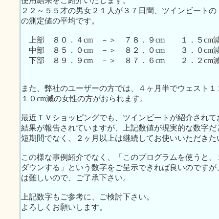
使用結果をご紹介いたします。
２２～５５才の男女２１人が３７日間、ツインビートの
の測定値の平均です。
上部 ８０．４cm －＞ ７８．９cm １．５cm
中部 ８５．０cm －＞ ８２．０cm ３．０cm
下部 ８９．９cm －＞ ８７．６cm ２．２cm
また、弊社のユーザーの方では、４ヶ月半でウェスト１
１０cm減の女性の方がおられます。
最近ＴＶショッピングでも、ツインビートが紹介されて
結果が報告されていますが、上記数値が現実的な数字だ
短期間でなく、２ヶ月以上は継続してお使いいただきた
この様な事例紹介でなく、「このプログラムを使うと、１
ダウンする」という数字をご呈示できれば良いのですが
は難しいので、ご了承下さい。
上記数字もご参考に、ご検討下さい。
よろしくお願いします。