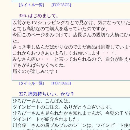
[タイトル一覧]
[TOP PAGE]
326. はじめまして。
以前からTVショッピングなどで見かけ、気になってい
とても高額なので購入を迷っていたのですが、
今回このページをみつけて、店長さんの親切な人柄にひ
た。
さっき申し込んだばかりなのでまだ商品は到着していま
これからおつきあいよろしくお願いします・・・。
みなさん痛い・・・と言っておられるので、自分が耐え
でもがんばらなくちゃね。
届くのが楽しみです！
[タイトル一覧]
[TOP PAGE]
327. 痛気持ちいい、かな？
ひろぴーさん、こんばんは。
ツインビートのご注文、ありがとうございます。
ひろぴーさんも見られたかも知れませんが、今朝のＴＶ
ツインビートが紹介されました。
川合俊一さんの肩ブルブルのシーンは、ツインビート使