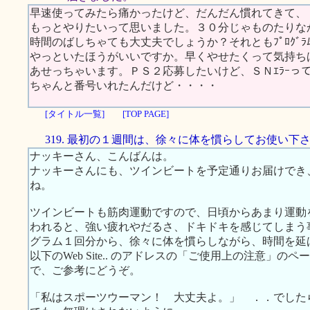
早速使ってみたら痛かったけど、だんだん慣れてきて、
もっとやりたいって思いました。３０分じゃものたりな
時間のばしちゃても大丈夫でしょうか？それともﾌﾟﾛｸﾞﾗﾑﾓ
やっといたほうがいいですか。早くやせたくって気持ち
あせっちゃいます。ＰＳ２応募したいけど、ＳＮｴﾗｰっ
ちゃんと番号いれたんだけど・・・・
[タイトル一覧]
[TOP PAGE]
319. 最初の１週間は、徐々に体を慣らしてお使い下
ナッキーさん、こんばんは。
ナッキーさんにも、ツインビートを予定通りお届けでき
ね。
ツインビートも筋肉運動ですので、日頃からあまり運動
われると、強い疲れやだるさ、ドキドキを感じてしまう
グラム１回分から、徐々に体を慣らしながら、時間を延
以下のWeb Site.. のアドレスの「ご使用上の注意」
で、ご参考にどうぞ。
「私はスポーツウーマン！ 大丈夫よ。」 ．．でした