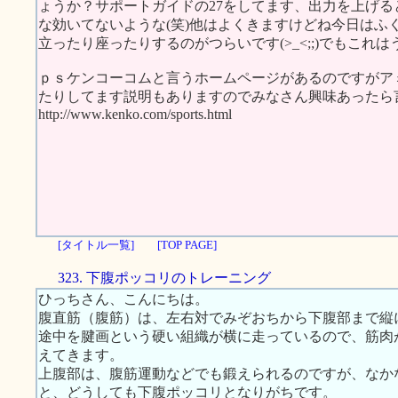
ょうか？サポートガイドの27をしてます、出力を上げ
な効いてないような(笑)他はよくきますけどね今日はふ
立ったり座ったりするのがつらいです(>_<;;)でもこれは
ｐｓケンコーコムと言うホームページがあるのですがア
たりしてます説明もありますのでみなさん興味あったら言
http://www.kenko.com/sports.html
[タイトル一覧]
[TOP PAGE]
323. 下腹ポッコリのトレーニング
ひっちさん、こんにちは。
腹直筋（腹筋）は、左右対でみぞおちから下腹部まで縦
途中を腱画という硬い組織が横に走っているので、筋肉
えてきます。
上腹部は、腹筋運動などでも鍛えられるのですが、なか
と、どうしても下腹ポッコリとなりがちです。