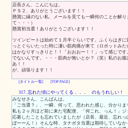
店長さん、こんにちは。
ＰＳ２、ありがとうございます！！
懸賞に縁のない私、メールを見ても一瞬何のことか解り
て・・・）
懸賞初当選！ありがとうございます！！
ツインビートは始めて１月半ぐらいです。ふくらはぎに
っとぐらいたった時に凄い筋肉痛が来て（ロボットみた
はかなりすっきりと！！「おおおー！！」って感じです
でないんです。・・・筋肉が無いとか？（笑）私のお腹
あ！！
が、頑張ります！！
[タイトル一覧]
[TOP PAGE]
317. 忘れた頃にやってくる．．． のもうれしい！
みなせさん、こんばんは。
「ご当選？」、一瞬、何って、思われた感じ、分かりま
私も２ヶ月ほど前に来た宅配便、「何これ、っん！」ジ
応募したことも忘れていましたが（店長、最近、忘れっ
ぼーーん！）そんな時、タナボタ当選は期待していなか