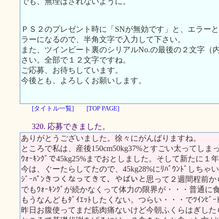
でも、無理はされないように。
ＰＳ２のプレゼント時に「SNが無効です」と、エラー
ラーになるので、半角文字で入力して下さい。
また、ツインビート裏のシリアルNo.の最後の２文字（
さい。全部で１２文字ですね。
ご応募、お待ちしています。
今後とも、よろしくお願いします。
[タイトル一覧]
[TOP PAGE]
320. 応募できました。
ありがとうございました。徐々にがんばりますね。
ところで私は、産後150cm50kg37%とすごい太ってし
ｳｫｰｷﾝｸﾞで45kg25%までおとしました。そして新たに１
今は、ぐーたらしてたので、45kg28%にﾘﾊﾞｳﾝﾄﾞしちゃ
ｼﾞｰﾊﾟﾝきつくなってきて、やばいと思って２週間程前からｸﾞﾛ
でもｳｫｰｷﾝｸﾞが続かなくって体力の限界が・・・普通
もうなんどもﾀﾞｲｴｯﾄしたくない。つらい・・・でﾂｲﾝﾋﾞ
昨日お腹使ってまだ筋肉痛ないけど今朝ふくらはぎした