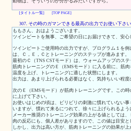
動物は、そういうのが分かるみたいですから。
[タイトル一覧]
[TOP PAGE]
307. その時のガマンできる最高の出力でお使い下さ
ももさん、おはようございます。
ツインビートを無事、ご希望の日にお届けできて、安心
ツインビートご使用時の出力ですが、プログラム１を例
は、Ｃ，Ｅ，Ｃとトレーニングのステップが進みます。
最初のＣ（TNS CSTモード）は、ウォームアップのス
筋肉トレーニングのＥ（EMSモード）に入る前に、筋
温度を上げ、トレーニングに適した状態にします。
出力は、あまり上げられる必要はなく、気持ちいい程度
次のＥ（EMSモード）が筋肉トレーニングです。この
に上げて下さい。
お使いはじめの頃は、ビリビリの刺激に慣れていない事
いますが、慣れて来るにつれて、徐々に上げられるよう
メーカー推奨のトレーニング効果の上がる値としては、
肉の反応にも、個人差がありますので、この値は目安と
しかし、出力は高い方が、筋肉トレーニングの効果が上