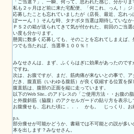
「ご当選？」、一瞬、何って、思われた感じ、分かりま
私も２ヶ月ほど前に来た宅配便、「何これ、っん！」ジ
応募したことも忘れていましたが（店長、最近、忘れっ
ぼーーん！）そんな時、タナボタ当選は期待していなか
ＰＳ２の箱が送られてきて気が付かれた、前回のご当選
い度も分かります。
懸賞に数多く応募しても、そのことを忘れてしまえば、
つでも当たれば、当選率１００％！
みなせさんは、まず、ふくらはぎに効果があったのです
ですね。
次は、お腹ですが、まだ、筋肉痛が来ないとの事で、ア
だき、腹直筋（いわゆる腹筋）が良く収縮する位置を探
腹直筋は、腹部の正面を縦に走っています。
以下のWeb Site.. のアドレスの「ご使用方法・・お
と外腹斜筋（脇腹）のアクセルガードの貼り方を表示し
お腹痩せも、忘れた頃に．．． かも。 じっくり、お
p.s.
部分痩せが可能かどうか、書籍では不可能との説が多い
本を出します？みなせさん。