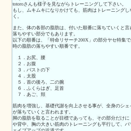
totoroさんも様子を見ながらトレーニングして下さい。
もし、ムキムキになりかけても、筋肉はトレーニングし
く。
また、体の各部の脂肪は、付いた順番に落ちていくと言
落ちやすい部分でもあります。
以下の順番は、「特命リサーチ200X」の部分ヤセ特集
時の脂肪の落ちやすい順番です。
１．お尻、腰
２．お腹
３．バストの下
４．太股
５．首の後ろ、二の腕
６．ふくらはぎ、足首
７．あご、頬
筋肉を増強し、基礎代謝を向上させる事が、全身のシェ
が落ちていくと言われます。
脚の脂肪を取ることが目標であっても、その部分だけに
や背中、胸の大きい筋肉のトレーニングも平行して、バ
ェイプアップの近道です。