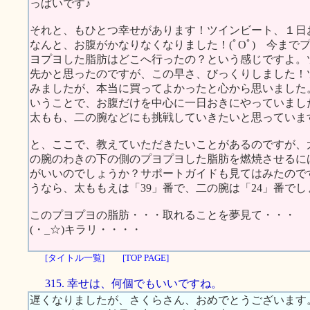
っぱいです♪
それと、もひとつ幸せがあります！ツインビート、１日
なんと、お腹がかなりなくなりました！(ﾟOﾟ) 今ま
ヨプヨした脂肪はどこへ行ったの？という感じですよ。
先かと思ったのですが、この早さ、びっくりしました！
みましたが、本当に買ってよかったと心から思いました
いうことで、お腹だけを中心に一日おきにやっていまし
太もも、二の腕などにも挑戦していきたいと思っていま
と、ここで、教えていただきたいことがあるのですが、
の腕のわきの下の側のプヨプヨした脂肪を燃焼させるに
がいいのでしょうか？サポートガイドも見てはみたので
うなら、太ももえは「39」番で、二の腕は「24」番で
このプヨプヨの脂肪・・・取れることを夢見て・・・
(・_☆)キラリ・・・・
[タイトル一覧]
[TOP PAGE]
315. 幸せは、何個でもいいですね。
遅くなりましたが、さくらさん、おめでとうございます