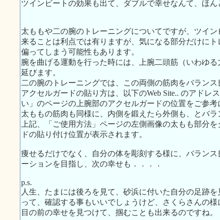
ツインビートの効果も出て、ダブルで幸せなんて、ほん
太ももや二の腕のトレーニングについてですが、ツイン
来ることは利点では有りますが、気になる部分だけにト
偏ってしまう可能性もあります。
腕を曲げる運動を行った時には、上腕二頭筋（いわゆる
延びます。
二の腕のトレーニングでは、この両側の筋肉をバランス
アクセルガードの貼り方は、以下のWeb Site.. のア
い」のページの上腕部のアクセルガードの位置をご参考
太ももの筋肉も同様に、内側を鍛えたら外側も、とバラ
上記、「ご使用方法」ページの左側画像の太もも部分を
ドの貼り付け位置が表示されます。
痩せるだけでなく、自分の体を彫刻する様に、バランス
ーションを目指し、次の幸せも．．．．
p.s.
人生、たまには後ろを見て、砂浜に付いた自分の足跡を
って、確認する事もいいでしょうけど、さくらさんの様
目の前の幸せを見つけて、掴むことも出来るのですね。