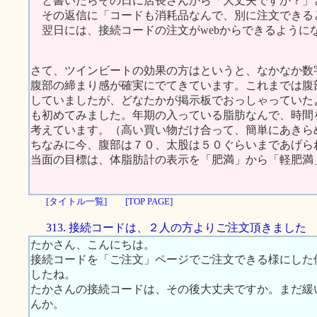
と書いたらその日に店長さんから「大丈夫ですか？」
その返信に「コードも消耗品なんで、別に注文できる
翌日には、接続コードの注文がwebからできるように
さて、ツインビートの効果の方はというと、なかなか数
腹部の締まり感が確実にでてきています。これまでは腹
していましたが、どなたかが掲示板でおっしゃっていた
も初めてみました。年期の入っている脂肪なんで、時間
考えています。（高い買い物だけ合って、簡単にあきら
ちなみに今、腹部は７０、太股は５０ぐらいまであげら
当面の目標は、体脂肪計の表示を「肥満」から「軽肥満
[タイトル一覧]
[TOP PAGE]
313. 接続コードは、２人の方よりご注文頂きました
たかさん、こんにちは。
接続コードを「ご注文」ページでご注文できる様にした
したね。
たかさんの接続コードは、その後大丈夫ですか。まだ緩
んか。