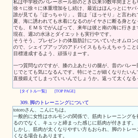
私は中学校のバレーボール部のとき以来10数年間まと
徐々に徐々に体重増加をし続け、最近はほんっとにヤバ
誰が見ても「ぽっちゃり」。昔は「ほっそり」と言われ
夏、海に誘われても水着になるのがイヤさに断る身とな
でも、ＥＭＳでがんばって、来年は彼と南の海に行きま
現在、週2の水泳とダイエットも実行中です。
そうそう、プレゼントの体脂肪計についていたオムロン
ので、シェイプアップのアドバイスももらえちゃうこと
目標達成するよう、頑張りまーす。
一つ質問なのですが、膝の上あたりの腿が、昔のバレー
じでとても気になるんです。特にそこが細くなりたいん
直接鍛えてしまっていいんでしょうか。返って太くなる
[タイトル一覧]
[TOP PAGE]
309. 脚のトレーニングについて
totoroさん、こんにちは。
一般的に女性はホルモンの関係で、筋肉トレーニングを
るのでなく、キュッと締まった感じに筋肉が付きます。
しかし、筋肉が太くなりやすい方もおられ、脚のトレー
くなる場合もあります。