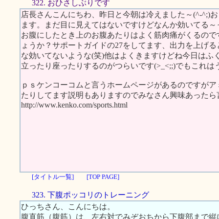
322. おひさしぶりです
店長さんこんにちわ、昨日と今朝は冷えました～(^-^;
ます。まだ目に見えてはないですけどなんか効いてる～
お腹にしたとき上のお腹あたりはよく筋肉痛がくるので
ょうか？サポートガイドの27をしてます、出力を上げ
な効いてないような(笑)他はよくきますけどね今日はふ
立ったり座ったりするのがつらいです(>_<;;)でもこれは
ｐｓケンコーコムと言うホームページがあるのですがア
たりしてます説明もありますのでみなさん興味あったら言
http://www.kenko.com/sports.html
[タイトル一覧]
[TOP PAGE]
323. 下腹ポッコリのトレーニング
ひっちさん、こんにちは。
腹直筋（腹筋）は、左右対でみぞおちから下腹部まで縦