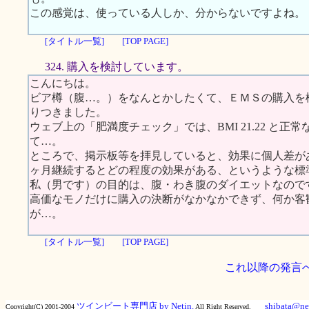
この感覚は、使っている人しか、分からないですよね。
[タイトル一覧]
[TOP PAGE]
324. 購入を検討しています。
こんにちは。
ビア樽（腹…。）をなんとかしたくて、ＥＭＳの購入を
りつきました。
ウェブ上の「肥満度チェック」では、BMI 21.22 と
て…。
ところで、掲示板等を拝見していると、効果に個人差が
ヶ月継続するとどの程度の効果がある、というような標
私（男です）の目的は、腹・わき腹のダイエットなので
高価なモノだけに購入の決断がなかなかできず、何か客
が…。
[タイトル一覧]
[TOP PAGE]
これ以降の発言
ツインビート専門店 by Netin.
shibata@net
Copyright(C) 2001-2004
All Right Reserved.