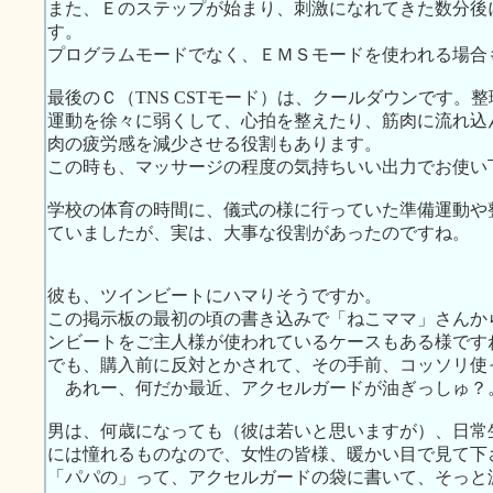
また、Ｅのステップが始まり、刺激になれてきた数分後
す。
プログラムモードでなく、ＥＭＳモードを使われる場合
最後のＣ（TNS CSTモード）は、クールダウンです。
運動を徐々に弱くして、心拍を整えたり、筋肉に流れ込
肉の疲労感を減少させる役割もあります。
この時も、マッサージの程度の気持ちいい出力でお使い
学校の体育の時間に、儀式の様に行っていた準備運動や
ていましたが、実は、大事な役割があったのですね。
彼も、ツインビートにハマりそうですか。
この掲示板の最初の頃の書き込みで「ねこママ」さんか
ンビートをご主人様が使われているケースもある様です
でも、購入前に反対とかされて、その手前、コッソリ使
あれー、何だか最近、アクセルガードが油ぎっしゅ？
男は、何歳になっても（彼は若いと思いますが）、日常
には憧れるものなので、女性の皆様、暖かい目で見て下
「パパの」って、アクセルガードの袋に書いて、そっと