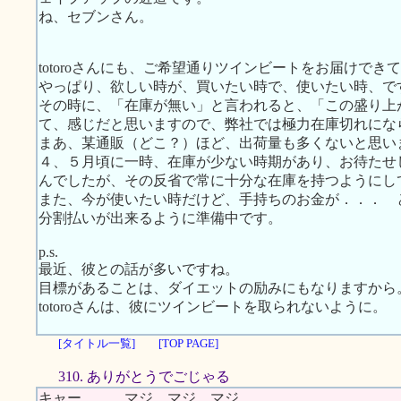
ね、セブンさん。
totoroさんにも、ご希望通りツインビートをお届けでき
やっぱり、欲しい時が、買いたい時で、使いたい時、で
その時に、「在庫が無い」と言われると、「この盛り上
て、感じだと思いますので、弊社では極力在庫切れにな
まあ、某通販（どこ？）ほど、出荷量も多くないと思い
４、５月頃に一時、在庫が少ない時期があり、お待たせ
んでしたが、その反省で常に十分な在庫を持つようにし
また、今が使いたい時だけど、手持ちのお金が．．． 
分割払いが出来るように準備中です。
p.s.
最近、彼との話が多いですね。
目標があることは、ダイエットの励みにもなりますから
totoroさんは、彼にツインビートを取られないように。
[タイトル一覧]
[TOP PAGE]
310. ありがとうでごじゃる
キャー．．．マジ．マジ．マジ