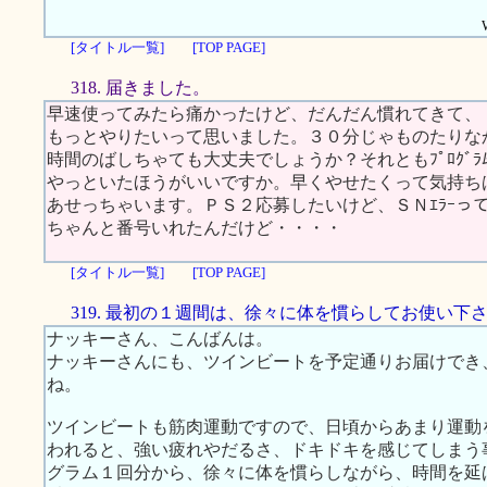
[タイトル一覧]
[TOP PAGE]
318. 届きました。
早速使ってみたら痛かったけど、だんだん慣れてきて、
もっとやりたいって思いました。３０分じゃものたりな
時間のばしちゃても大丈夫でしょうか？それともﾌﾟﾛｸﾞﾗﾑﾓ
やっといたほうがいいですか。早くやせたくって気持ち
あせっちゃいます。ＰＳ２応募したいけど、ＳＮｴﾗｰっ
ちゃんと番号いれたんだけど・・・・
[タイトル一覧]
[TOP PAGE]
319. 最初の１週間は、徐々に体を慣らしてお使い下
ナッキーさん、こんばんは。
ナッキーさんにも、ツインビートを予定通りお届けでき
ね。
ツインビートも筋肉運動ですので、日頃からあまり運動
われると、強い疲れやだるさ、ドキドキを感じてしまう
グラム１回分から、徐々に体を慣らしながら、時間を延