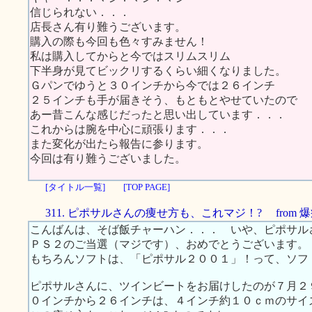
信じられない．．．
店長さん有り難うございます。
購入の際も今回も色々すみません！
私は購入してからと今ではスリムスリム
下半身が見てビックリするくらい細くなりました。
Ｇパンでゆうと３０インチから今では２６インチ
２５インチも手が届きそう、もともとやせていたので
あー昔こんな感じだったと思い出しています．．．
これからは腕を中心に頑張ります．．．
また変化が出たら報告に参ります。
今回は有り難うございました。
[タイトル一覧]
[TOP PAGE]
311. ピポサルさんの痩せ方も、これマジ！? from 
こんばんは、そば飯チャーハン．．． いや、ピポサル
ＰＳ２のご当選（マジです）、おめでとうございます。
もちろんソフトは、「ピポサル２００１」！って、ソフ
ピポサルさんに、ツインビートをお届けしたのが７月２
０インチから２６インチは、４インチ約１０ｃｍのサイ