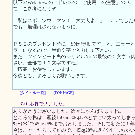
以下のWeb Site.. のアドレスの「ご使用上の注意」
で、ご参考にどうぞ。
「私はスポーツウーマン！ 大丈夫よ。」 ．．でした
でも、無理はされないように。
ＰＳ２のプレゼント時に「SNが無効です」と、エラー
ラーになるので、半角文字で入力して下さい。
また、ツインビート裏のシリアルNo.の最後の２文字（
さい。全部で１２文字ですね。
ご応募、お待ちしています。
今後とも、よろしくお願いします。
[タイトル一覧]
[TOP PAGE]
320. 応募できました。
ありがとうございました。徐々にがんばりますね。
ところで私は、産後150cm50kg37%とすごい太ってし
ｳｫｰｷﾝｸﾞで45kg25%までおとしました。そして新たに１
今は、ぐーたらしてたので、45kg28%にﾘﾊﾞｳﾝﾄﾞしちゃ