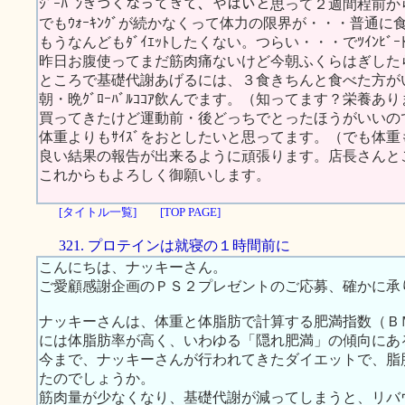
ｼﾞｰﾊﾟﾝきつくなってきて、やばいと思って２週間程前からｸﾞﾛ
でもｳｫｰｷﾝｸﾞが続かなくって体力の限界が・・・普通
もうなんどもﾀﾞｲｴｯﾄしたくない。つらい・・・でﾂｲﾝﾋﾞ
昨日お腹使ってまだ筋肉痛ないけど今朝ふくらはぎした
ところで基礎代謝あげるには、３食きちんと食べた方が
朝・晩ｸﾞﾛｰﾊﾞﾙｺｺｱ飲んでます。（知ってます？栄養あり
買ってきたけど運動前・後どっちでとったほうがいいの
体重よりもｻｲｽﾞをおとしたいと思ってます。（でも体
良い結果の報告が出来るように頑張ります。店長さんと
これからもよろしく御願いします。
[タイトル一覧]
[TOP PAGE]
321. プロテインは就寝の１時間前に
こんにちは、ナッキーさん。
ご愛顧感謝企画のＰＳ２プレゼントのご応募、確かに承
ナッキーさんは、体重と体脂肪で計算する肥満指数（Ｂ
には体脂肪率が高く、いわゆる「隠れ肥満」の傾向にあ
今まで、ナッキーさんが行われてきたダイエットで、脂
たのでしょうか。
筋肉量が少なくなり、基礎代謝が減ってしまうと、リバ