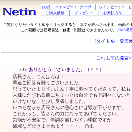
ツインビート3ターボ
ツインビート2
TOP
E
ご購入価格
プレゼント
お支払方法
ご覧になりたいタイトルをクリックすると、本文が表示されます。画面の
この画面では新規書込・修正・削除はできませんので、
[EMS掲
[タイトル一覧表示
これ以前の発言
305. ありがとうございました。（＾＾）
店長さん、こんばんは！
早速ご回答有難うございました。
思っていたよりずいぶん丁寧に調べてくださって、私も
人様にたずねる前にちょっとは自分でも下調べしないと
いけないな、と少し反省しました。
いつもながら店長さんの熱心さには頭が下がります。
これからも、皆さんの力になってあげてください。
気候が不安定で、体調を崩しやすい季節ですが
風邪などひきませぬよう・・・。では。