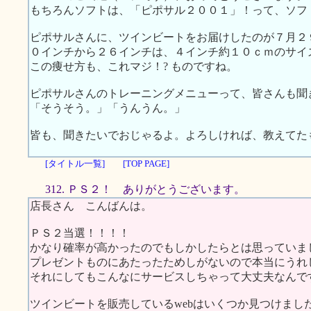
もちろんソフトは、「ピポサル２００１」！って、ソフ
ピポサルさんに、ツインビートをお届けしたのが７月２
０インチから２６インチは、４インチ約１０ｃｍのサイ
この痩せ方も、これマジ！? ものですね。
ピポサルさんのトレーニングメニューって、皆さんも聞
「そうそう。」「うんうん。」
皆も、聞きたいでおじゃるよ。よろしければ、教えてた
[タイトル一覧]
[TOP PAGE]
312. ＰＳ２！ ありがとうございます。
店長さん こんばんは。
ＰＳ２当選！！！！
かなり確率が高かったのでもしかしたらとは思っていま
プレゼントものにあたったためしがないので本当にうれ
それにしてもこんなにサービスしちゃって大丈夫なんで
ツインビートを販売しているwebはいくつか見つけまし