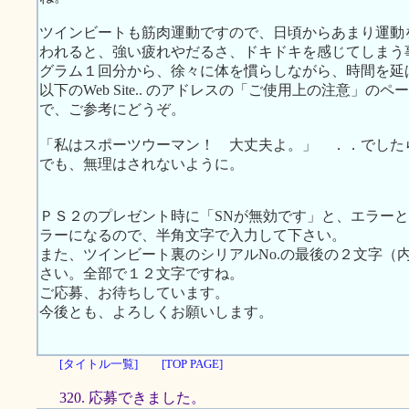
ツインビートも筋肉運動ですので、日頃からあまり運動
われると、強い疲れやだるさ、ドキドキを感じてしまう
グラム１回分から、徐々に体を慣らしながら、時間を延
以下のWeb Site.. のアドレスの「ご使用上の注意」
で、ご参考にどうぞ。
「私はスポーツウーマン！ 大丈夫よ。」 ．．でした
でも、無理はされないように。
ＰＳ２のプレゼント時に「SNが無効です」と、エラー
ラーになるので、半角文字で入力して下さい。
また、ツインビート裏のシリアルNo.の最後の２文字（
さい。全部で１２文字ですね。
ご応募、お待ちしています。
今後とも、よろしくお願いします。
[タイトル一覧]
[TOP PAGE]
320. 応募できました。