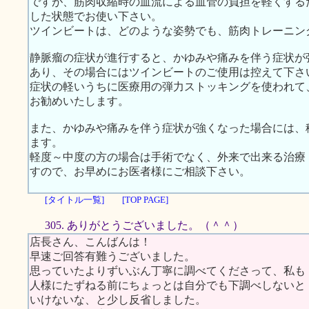
ですが、筋肉収縮時の血流による血管の負担を軽くする
した状態でお使い下さい。
ツインビートは、どのような姿勢でも、筋肉トレーニン
静脈瘤の症状が進行すると、かゆみや痛みを伴う症状が
あり、その場合にはツインビートのご使用は控えて下さ
症状の軽いうちに医療用の弾力ストッキングを使われて
お勧めいたします。
また、かゆみや痛みを伴う症状が強くなった場合には、
ます。
軽度～中度の方の場合は手術でなく、外来で出来る治療
すので、お早めにお医者様にご相談下さい。
[タイトル一覧]
[TOP PAGE]
305. ありがとうございました。（＾＾）
店長さん、こんばんは！
早速ご回答有難うございました。
思っていたよりずいぶん丁寧に調べてくださって、私も
人様にたずねる前にちょっとは自分でも下調べしないと
いけないな、と少し反省しました。