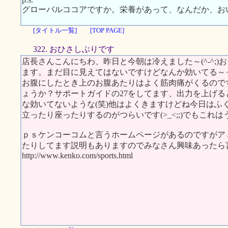
グローバルココアですか。栄養があって、なんだか、お
[タイトル一覧]
[TOP PAGE]
322. おひさしぶりです
店長さんこんにちわ、昨日と今朝は冷えました～(^-^;
ます。まだ目に見えてはないですけどなんか効いてる～
お腹にしたとき上のお腹あたりはよく筋肉痛がくるので
ょうか？サポートガイドの27をしてます、出力を上げ
な効いてないような(笑)他はよくきますけどね今日はふ
立ったり座ったりするのがつらいです(>_<;;)でもこれは
ｐｓケンコーコムと言うホームページがあるのですがア
たりしてます説明もありますのでみなさん興味あったら言
http://www.kenko.com/sports.html