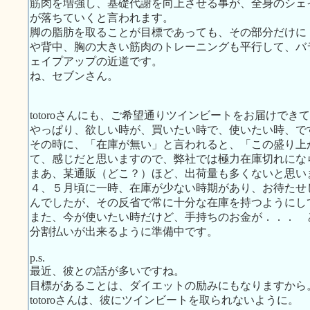
筋肉を増強し、基礎代謝を向上させる事が、全身のシェ
が落ちていくと言われます。
脚の脂肪を取ることが目標であっても、その部分だけに
や背中、胸の大きい筋肉のトレーニングも平行して、バ
ェイプアップの近道です。
ね、セブンさん。
totoroさんにも、ご希望通りツインビートをお届けでき
やっぱり、欲しい時が、買いたい時で、使いたい時、で
その時に、「在庫が無い」と言われると、「この盛り上
て、感じだと思いますので、弊社では極力在庫切れにな
まあ、某通販（どこ？）ほど、出荷量も多くないと思い
４、５月頃に一時、在庫が少ない時期があり、お待たせ
んでしたが、その反省で常に十分な在庫を持つようにし
また、今が使いたい時だけど、手持ちのお金が．．． 
分割払いが出来るように準備中です。
p.s.
最近、彼との話が多いですね。
目標があることは、ダイエットの励みにもなりますから
totoroさんは、彼にツインビートを取られないように。