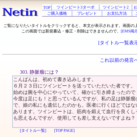
ツインビート3ターボ
ツインビート2
TOP
E
ご購入価格
プレゼント
お支払方法
ご覧になりたいタイトルをクリックすると、本文が表示されます。画面の
この画面では新規書込・修正・削除はできませんので、
[EMS掲
[タイトル一覧表示
これ以前の発言
303. 静脈瘤には？
こんばんは、初めて書き込みします。
６月２３日にツインビートを送っていただいた者です。
始めは腕を中心にやっていて、確かに引き締まったので
今度は足にも！と思っているんですが、私の足は静脈瘤
で、娘の私にも遺伝したのかも。医者に行くほどではな
あります。ツインビートは、筋肉を鍛えて血行を良くし
も思えるんですが、使用しても差し支えないですよね？
[タイトル一覧]
[TOP PAGE]