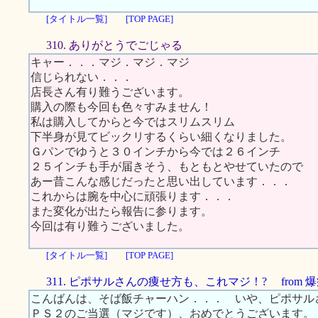
[タイトル一覧]
[TOP PAGE]
310. ありがとうでごじゃる
キャー．．．マジ．マジ．マジ
信じられない．．．
店長さん有り難うございます。
購入の際も今回も色々すみません！
私は購入してからと今ではスリムスリム
下半身が見てビックリするくらい細くなりました。
Ｇパンでゆうと３０インチから今では２６インチ
２５インチも手が届きそう、もともとやせていたので
あー昔こんな感じだったと思い出しています．．．
これからは腕を中心に頑張ります．．．
また変化が出たら報告に参ります。
今回は有り難うございました。
[タイトル一覧]
[TOP PAGE]
311. ピポサルさんの痩せ方も、これマジ！? from 
こんばんは、そば飯チャーハン．．． いや、ピポサル
ＰＳ２のご当選（マジです）、おめでとうございます。