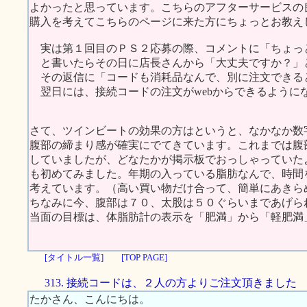
よかったと思っています。こちらのアフターサービスの
購入を考えてこちらのページに来た方にちょっとお教え
実は第１回目のＰＳ２応募の際、コメントに「ちょっ
と書いたらその日に店長さんから「大丈夫ですか？」
その返信に「コードも消耗品なんで、別に注文できる
翌日には、接続コードの注文がwebからできるように
さて、ツインビートの効果の方はというと、なかなか数
腹部の締まり感が確実にでてきています。これまでは腹
していましたが、どなたかが掲示板でおっしゃっていた
も初めてみました。年期の入っている脂肪なんで、時間
考えています。（高い買い物だけ合って、簡単にあきら
ちなみに今、腹部は７０、太股は５０ぐらいまであげら
当面の目標は、体脂肪計の表示を「肥満」から「軽肥満
[タイトル一覧]
[TOP PAGE]
313. 接続コードは、２人の方よりご注文頂きました
たかさん、こんにちは。