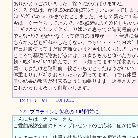
ありがとうございました。徐々にがんばりますね。
ところで私は、産後150cm50kg37%とすごい太ってし
ｳｫｰｷﾝｸﾞで45kg25%までおとしました。そして新たに１
今は、ぐーたらしてたので、45kg28%にﾘﾊﾞｳﾝﾄﾞしちゃ
ｼﾞｰﾊﾟﾝきつくなってきて、やばいと思って２週間程前からｸﾞﾛ
でもｳｫｰｷﾝｸﾞが続かなくって体力の限界が・・・普通
もうなんどもﾀﾞｲｴｯﾄしたくない。つらい・・・でﾂｲﾝﾋﾞ
昨日お腹使ってまだ筋肉痛ないけど今朝ふくらはぎした
ところで基礎代謝あげるには、３食きちんと食べた方が
朝・晩ｸﾞﾛｰﾊﾞﾙｺｺｱ飲んでます。（知ってます？栄養あり
買ってきたけど運動前・後どっちでとったほうがいいの
体重よりもｻｲｽﾞをおとしたいと思ってます。（でも体
良い結果の報告が出来るように頑張ります。店長さんと
これからもよろしく御願いします。
[タイトル一覧]
[TOP PAGE]
321. プロテインは就寝の１時間前に
こんにちは、ナッキーさん。
ご愛顧感謝企画のＰＳ２プレゼントのご応募、確かに承
ナッキーさんは、体重と体脂肪で計算する肥満指数（Ｂ