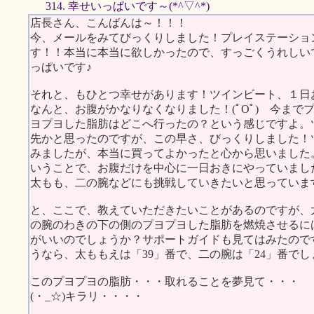
314. 幸せいっぱいです～(*^▽^*)
店長さん、こんばんは～！！！
今、メールをみてびっくりしました！プレイステーショ
す！！本当に本当に欲しかったので、すっごくうれしい
っぱいです♪
それと、もひとつ幸せがあります！ツインビート、１日
なんと、お腹がかなりなくなりました！(ﾟOﾟ) 今ま
ヨプヨした脂肪はどこへ行ったの？という感じですよ。
先かと思ったのですが、この早さ、びっくりしました！
みましたが、本当に買ってよかったと心から思いました
いうことで、お腹だけを中心に一日おきにやっていまし
太もも、二の腕などにも挑戦していきたいと思っていま
と、ここで、教えていただきたいことがあるのですが、
の腕のわきの下の側のプヨプヨした脂肪を燃焼させるに
がいいのでしょうか？サポートガイドも見てはみたので
うなら、太ももえは「39」番で、二の腕は「24」番で
このプヨプヨの脂肪・・・取れることを夢見て・・・
(・_☆)キラリ・・・・