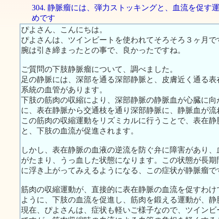
304. 静脈瘤には、弾力ストッキングと、血流を促す
めです
ぴよさん、こんにちは。
ぴよさんは、ツインビートを使われてそろそろ３ヶ月で
腕は引き締まったとの事で、良かったですね。
ご質問の下肢静脈瘤について、調べました。
足の静脈には、深部を通る深部静脈と、皮膚近く通る表
系統の血管があります。
下肢の筋肉の収縮により、深部静脈の静脈血が心臓に向
に、表在静脈から交通枝を通り深部静脈に、静脈血が流
この筋肉の収縮運動をリズミカルに行うことで、表在静脈 -＞
と、下肢の血流が促進されます。
しかし、表在静脈の血液の逆流を防ぐ弁に障害があり、
がたまり、うっ血した状態になります。この状態が長期
に浮き上がってみえるようになる、この症状が静脈瘤で
筋肉の収縮運動が、直接的に表在静脈の血流を促すわけ
ように、下肢の血流を促進し、筋肉を鍛える運動が、静
現在、ぴよさんは、症状も軽いご様子なので、ツインビ