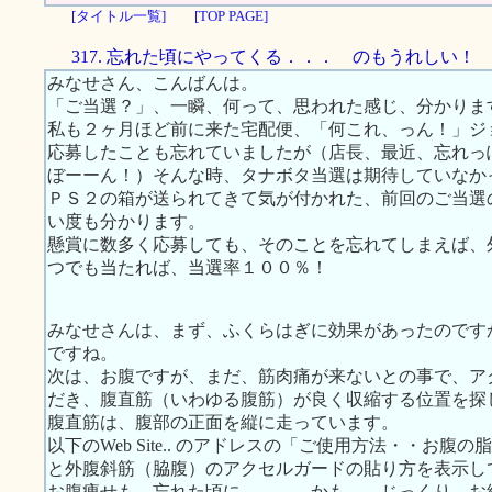
[タイトル一覧]
[TOP PAGE]
317. 忘れた頃にやってくる．．． のもうれしい！
みなせさん、こんばんは。
「ご当選？」、一瞬、何って、思われた感じ、分かりま
私も２ヶ月ほど前に来た宅配便、「何これ、っん！」ジ
応募したことも忘れていましたが（店長、最近、忘れっ
ぼーーん！）そんな時、タナボタ当選は期待していなか
ＰＳ２の箱が送られてきて気が付かれた、前回のご当選
い度も分かります。
懸賞に数多く応募しても、そのことを忘れてしまえば、
つでも当たれば、当選率１００％！
みなせさんは、まず、ふくらはぎに効果があったのです
ですね。
次は、お腹ですが、まだ、筋肉痛が来ないとの事で、ア
だき、腹直筋（いわゆる腹筋）が良く収縮する位置を探
腹直筋は、腹部の正面を縦に走っています。
以下のWeb Site.. のアドレスの「ご使用方法・・お
と外腹斜筋（脇腹）のアクセルガードの貼り方を表示し
お腹痩せも、忘れた頃に．．． かも。 じっくり、お