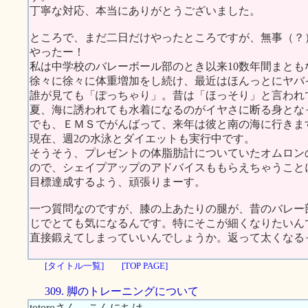
丁寧な対応、本当にありがとうございました。
ところで、まだ二日だけやったところですが、無事（？
やったー！
私は中学校のバレーボール部のとき以来10数年間まと
徐々に徐々に体重増加をし続け、最近はほんっとにヤバ
誰が見ても「ぽっちゃり」。昔は「ほっそり」と言われ
夏、海に誘われても水着になるのがイヤさに断る身とな
でも、ＥＭＳでがんばって、来年は彼と南の海に行きま
現在、週2の水泳とダイエットも実行中です。
そうそう、プレゼントの体脂肪計についていたオムロン
ので、シェイプアップのアドバイスももらえちゃうこと
目標達成するよう、頑張りまーす。
一つ質問なのですが、膝の上あたりの腿が、昔のバレー
じでとても気になるんです。特にそこが細くなりたいん
直接鍛えてしまっていいんでしょうか。返って太くなる
[タイトル一覧]
[TOP PAGE]
309. 脚のトレーニングについて
totoroさん、こんにちは。