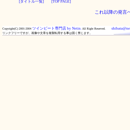
[タイトル一覧]
[TOP PAGE]
これ以降の発言
ツインビート専門店 by Netin.
shibata@net
Copyright(C) 2001-2004
All Right Reserved.
リンクフリーですが、画像や文章を複製転用する事は固く禁じます。