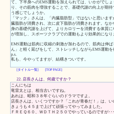
て、下半身へのEMS運動を加えられては、いかがでし
り、その筋肉を増強することで、基礎代謝の向上が期待
う感じでしょうか。
「マック」さんは、「内臓脂肪型」ではないと思います
臓脂肪が消費され、次に皮下脂肪が消費されます。なか
身の基礎代謝を上げて、よりカロリーを消費する体質に
が増加し、スポーツクラブでの運動もより効果的になり
EMS運動は筋肉に収縮の刺激が加わるので、筋肉は伸
ん」と軽く延びをして、ストレッチしながらEMS運動
p.s.
私も、今やってますが、結構きついです。
[タイトル一覧]
[TOP PAGE]
22. 店長さんは、何歳ですか？
こんにちは
竜雷太とは、相当古いですね。
あれは、昭和３８年ぐらいのドラマですよ。
店長さんは、いくつですか？「これが青春だ！」は、い
きょうも４５まで上げて頑張ってやってみました。
ＦＲＥＱ６０、ＷＤＴＨ２５０でやっているのですが･･