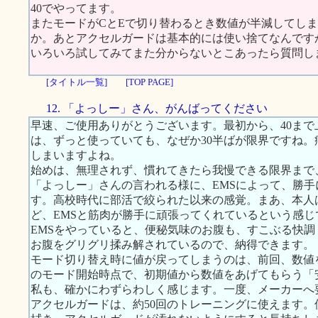
40でやってます。
またモードがCとEで切り替わるとき数値が半減してし
か。あとアクセルガードは基本的には使い捨てなんです
いろいろ試してみてまた分からないとこあったら質問し
[タイトル一覧]
[TOP PAGE]
12. 「よっしー」さん、がんばってください
早速、ご使用ありがとうございます。最初から、40ま
は、ずっと使っていても、なぜか30半ばが限界ですね
しまいますよね。
始めは、無理されず、慣れてきたら我慢できる限界まで
「よっしー」さんの言われる様に、EMSによって、勝
す。高校時代に部活で絞られた以来の感覚。まあ、本人
ど、EMSと筋肉が勝手に頑張ってくれているという感じ
EMSをやっていると、便秘気味のお腹も、すこぶる快
お腹をグリグリ揉み解されているので、納得できます。
モード切り替え時に値が戻ってしまうのは、前回、数値
のモード開始時点で、初期値から数値をあげてもらう「
私も、確かにわずらわしく感じます。一度、メーカーへ
アクセルガードは、約50回のトレーニングに使えます