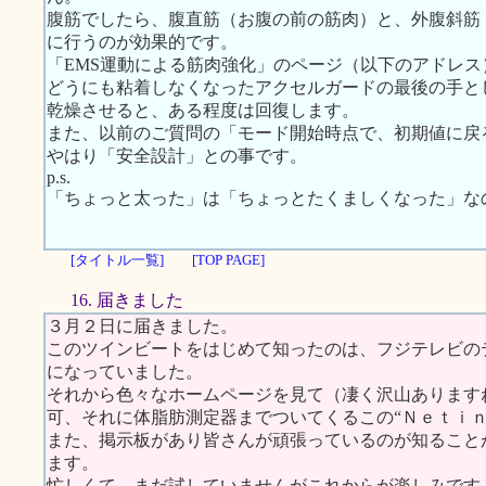
腹筋でしたら、腹直筋（お腹の前の筋肉）と、外腹斜筋
に行うのが効果的です。
「EMS運動による筋肉強化」のページ（以下のアドレ
どうにも粘着しなくなったアクセルガードの最後の手と
乾燥させると、ある程度は回復します。
また、以前のご質問の「モード開始時点で、初期値に戻
やはり「安全設計」との事です。
p.s.
「ちょっと太った」は「ちょっとたくましくなった」な
[タイトル一覧]
[TOP PAGE]
16. 届きました
３月２日に届きました。
このツインビートをはじめて知ったのは、フジテレビの
になっていました。
それから色々なホームページを見て（凄く沢山あります
可、それに体脂肪測定器までついてくるこの“Ｎｅｔｉｎ
また、掲示板があり皆さんが頑張っているのが知ること
ます。
忙しくて、まだ試していませんがこれからが楽しみです