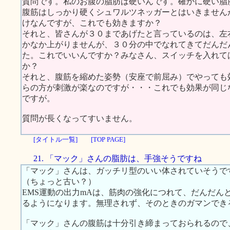
質問です。私のお腹の脂肪は硬いんです。確かに硬い脂
腹筋はしっかり硬くシュワルツネッガーとはいきません
けなんですが、これでも効きますか？
それと、皆さんが３０まであげたと言っているのは、左
かなか上がりませんが、３０分の中でなれてきてだんだ
た。これでいいんですか？みなさん、スイッチを入れて
か？
それと、腹筋を縮めた姿勢（安座で前屈み）でやっても
らの方が刺激が楽なのですが・・・これでも効果が同じ
ですが。
質問が長くなってすいません。
[タイトル一覧]
[TOP PAGE]
21. 「マック」さんの脂肪は、手強そうですね
「マック」さんは、ガッチリ型のいい体されていそうで
（ちょっと古い？）
EMS運動の出力mAは、筋肉の強化につれて、だんだん
るようになります。無理されず、そのときのガマンでき
「マック」さんの腹筋は十分引き締まっておられるので