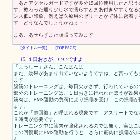
あとアクセルガードですが多分15回位使用したと思う
す。教わった通り少し水で濡らすとまあ付きやすくなる
ンス低い印象。例えば医療用のゼリーとかで体に密着す
す。どうなんでしょうかねぇ・・
まあ、あせらずまた頑張ってみます。
[タイトル一覧]
[TOP PAGE]
15. １日おきが、いいですよ
「よっしー」さん、こんばんは。
まだ、効果があまり出ていないようですね、と言っても
ます。
腹筋のトレーニングは、毎日欠かさず、行われているの
部分のトレーニングは、１日おきに行われたほうが効果
筋肉は、EMS運動の負荷により損傷を受け、この損傷
ます。
これが「超回復」と呼ばれる現象です。アスリートでな
８時間が必要です。
トレーニング中に筋肉が強化されるのでは無く、実はこ
この回復期にEMS運動を行うと、さらに筋肉に損傷が
ん。