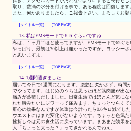
拭き、アクセルガードが汚れないようにすると長持ちし
取り、数滴の水分を付ける事で、ある程度は回復します
また、何かありましたら、ご報告下さい。よろしくお願
[タイトル一覧]
[TOP PAGE]
13. 私はEMSモードで６５ぐらいですね
私は、１ヶ月半ほど使ってますが、EMSモードで65ぐ
やっぱり、最初は30以上は痛かったですが、ヨッシー
と思いますよ。
[タイトル一覧]
[TOP PAGE]
14. 1週間過ぎました
届いて今日で1週間になります。腹筋は欠かさず、時間
でやってます。はじめのうちは思ったほど筋肉痛が出な
痛みが蓄積しだしました。日常生活ではほとんど気にな
れた時みたいにジワーって痛みます。ちょっとつらくて
肝心の効果なんですが体重は今計ったら0.6キロ減でし
ウエストにはまだ変化がないようです。ちょっと色気だ
挫折し今は元の食生活に戻っています。まあまだ効果を
人「ちょっと太った？」ってきかれるんでねえ。