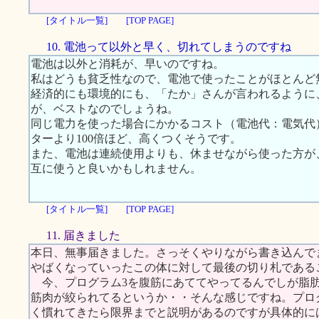
[タイトル一覧]
[TOP PAGE]
10. 電池って以外と早く、切れてしまうのですね
電池は以外と消耗が、早いのですね。
私はどうも貧乏性なので、電池で使ったことがほとんど
経済的にも環境的にも、「たか」さんが言われるように
が、ベストなのでしょうね。
同じ電力を使った場合にかかるコスト（電池代：電気代
ターより100倍ほど、高くつくそうです。
また、電池は連続使用よりも、休ませながら使った方が
互に使うと良いかもしれません。
[タイトル一覧]
[TOP PAGE]
11. 届きました
本日、無事届きました。さっそくやりながら書き込んで
やばくなっていったこの体に対して最後の切り札である
今、プログラム3を腹筋にあててやってるんでしが脂肪
筋肉が絞られてるというか・・そんな感じですね。プロ
く慣れてきたら限界までと説明があるのですが具体的に