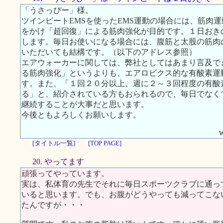
「うさっぴー」様。
ツインビートEMSを使ったEMS運動の場合には、筋肉
をかけ「超回復」による筋肉強化が目的です。１日おき
します。毎日お使いになる場合には、腹筋と太股の筋肉
いただいても結構です。（以下のアドレス参照）
エアウォーカーに関しては、弊社としてはあまり言及で
る筋肉強化」というよりも、エアロビクス的な有酸素運
す。また、「１回２０分以上、週に２～３回程度の有酸
る」と、紹介されている方もおられるので、毎日でなく
継続することが大事だと思います。
今後ともよろしくお願いします。
W
[タイトル一覧]
[TOP PAGE]
20. やってます
頑張ってやっています。
実は、私体育の先生でそれに毎日スポーツクラブに通っ
いると思います。でも、お腹がどうやっても減ってこな
たんですが・・・