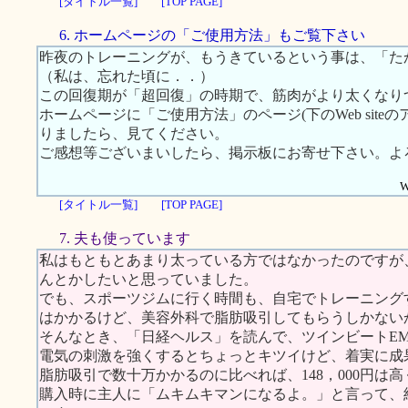
[タイトル一覧]
[TOP PAGE]
6. ホームページの「ご使用方法」もご覧下さい
昨夜のトレーニングが、もうきているという事は、「た
（私は、忘れた頃に．．）
この回復期が「超回復」の時期で、筋肉がより太くなり
ホームページに「ご使用方法」のページ(下のWeb sit
りましたら、見てください。
ご感想等ございまいしたら、掲示板にお寄せ下さい。よ
W
[タイトル一覧]
[TOP PAGE]
7. 夫も使っています
私はもともとあまり太っている方ではなかったのですが
んとかしたいと思っていました。
でも、スポーツジムに行く時間も、自宅でトレーニング
はかかるけど、美容外科で脂肪吸引してもらうしかない
そんなとき、「日経ヘルス」を読んで、ツインビートE
電気の刺激を強くするとちょっとキツイけど、着実に成
脂肪吸引で数十万かかるのに比べれば、148，000円は
購入時に主人に「ムキムキマンになるよ。」と言って、