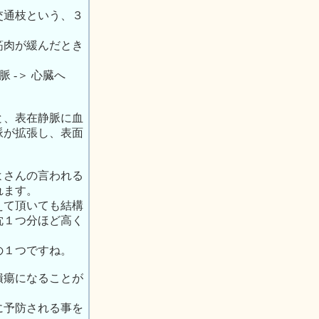
交通枝という、３
筋肉が緩んだとき
 -＞ 心臓へ
と、表在静脈に血
脈が拡張し、表面
よさんの言われる
れます。
えて頂いても結構
枕１つ分ほど高く
の１つですね。
潰瘍になることが
に予防される事を