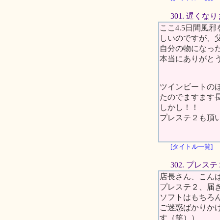
301. 遅く
ここ4.5日間
しいのですが、
自分の物になっ
本当にありがと
ツインビートの
たのでますます
しかし！！
プレステ２も頂
[タイトル一覧]
302. プレ
店長さん、こん
プレステ２、届
ソフトはもちろ
ご迷惑ばかりか
す（笑））