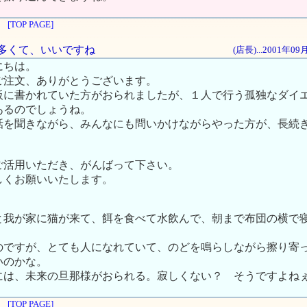
[TOP PAGE]
みが多くて、いいですね
(店長)...2001年0
にちは。
ご注文、ありがとうございます。
板に書かれていた方がおられましたが、１人で行う孤独なダイ
あるのでしょうね。
話を聞きながら、みんなにも問いかけながらやった方が、長続
ご活用いただき、がんばって下さい。
しくお願いいたします。
と我が家に猫が来て、餌を食べて水飲んで、朝まで布団の横で
のですが、とても人になれていて、のどを鳴らしながら擦り寄
いのかな。
には、未来の旦那様がおられる。寂しくない？ そうですよね
[TOP PAGE]