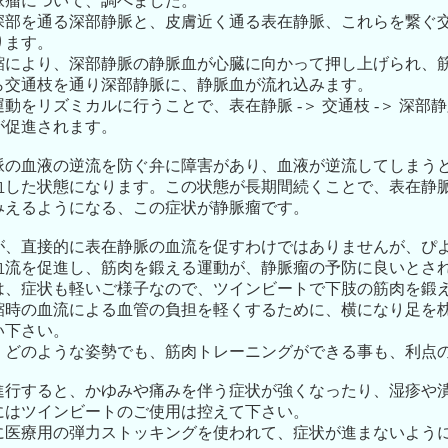
脈瘤について、調べました。
深部を通る深部静脈と、皮膚近く通る表在静脈、これらを繋ぐ
ります。
縮により、深部静脈の静脈血が心臓に向かって押し上げられ、
ら交通枝を通り深部静脈に、静脈血が流れ込みます。
動をリズミカルに行うことで、表在静脈 -＞ 交通枝 -＞ 深部静脈
が促進されます。
脈の血液の逆流を防ぐ弁に障害があり、血液が逆流してしまう
血した状態になります。この状態が長期間続くことで、表在静
みえるようになる、この症状が静脈瘤です。
が、直接的に表在静脈の血流を促すわけではありませんが、ぴ
血流を促進し、筋肉を鍛える運動が、静脈瘤の予防に良いとさ
は、症状も軽いご様子なので、ツインビートで下肢の筋肉を鍛
縮時の血流による血管の負担を軽くするために、横になり足を
い下さい。
、どのような姿勢でも、筋肉トレーニングができる事も、利点
進行すると、かゆみや痛みを伴う症状が強くなったり、湿疹や
にはツインビートのご使用は控えて下さい。
に医療用の弾力ストッキングを使われて、症状が進まないよう