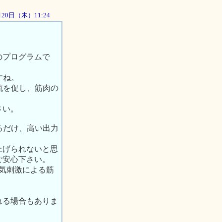
9月20日（木）11:24
のプログラムで
すね。
流を促し、筋肉の
さい。
るだけ、高い出力
上げられないと思
ご安心下さい。
気刺激による筋
れる場合もありま