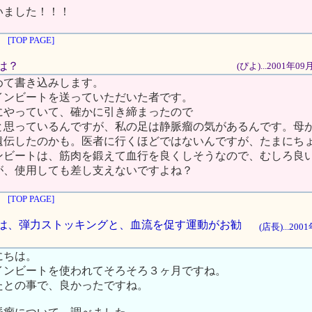
いました！！！
[TOP PAGE]
には？
(ぴよ)...2001年0
めて書き込みします。
インビートを送っていただいた者です。
にやっていて、確かに引き締まったので
と思っているんですが、私の足は静脈瘤の気があるんです。母
遺伝したのかも。医者に行くほどではないんですが、たまにち
ンビートは、筋肉を鍛えて血行を良くしそうなので、むしろ良
が、使用しても差し支えないですよね？
[TOP PAGE]
脈瘤には、弾力ストッキングと、血流を促す運動がお勧
(店長)...20
にちは。
インビートを使われてそろそろ３ヶ月ですね。
たとの事で、良かったですね。