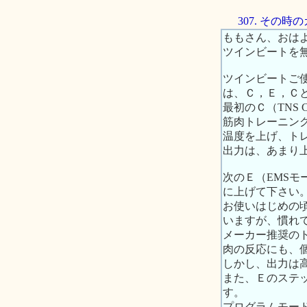
307. その
ももさん、おは
ツインビートを
ツインビートご
は、Ｃ，Ｅ，Ｃ
最初のＣ（TNS
筋肉トレーニン
温度を上げ、ト
出力は、あまり
次のＥ（EMS
に上げて下さい
お使いはじめの
いますが、慣れ
メーカー推奨の
肉の反応にも、
しかし、出力は
また、Ｅのステ
す。
プログラムモー