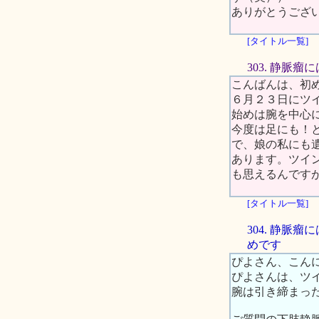
ありがとうござ
[タイトル一覧]
303. 静脈瘤
こんばんは、初
６月２３日にツ
始めは腕を中心
今度は足にも！
で、娘の私にも
あります。ツイ
も思えるんです
[タイトル一覧]
304. 静
めです
ぴよさん、こん
ぴよさんは、ツ
腕は引き締まっ