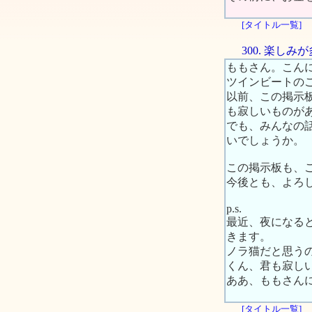
[タイトル一覧]
300. 楽し
ももさん。こん
ツインビートの
以前、この掲示
も寂しいものが
でも、みんなの
いでしょうか。
この掲示板も、
今後とも、よろ
p.s.
最近、夜になる
きます。
ノラ猫だと思う
くん、君も寂し
ああ、ももさん
[タイトル一覧]