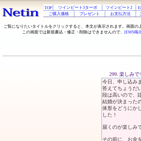
ツインビート3ターボ
ツインビート2
TOP
E
ご購入価格
プレゼント
お支払方法
ご覧になりたいタイトルをクリックすると、本文が表示されます。画面の
この画面では新規書込・修正・削除はできませんので、
[EMS掲
299. 楽しみで
今日、申し込み
答えてちょうだ
段は高いので、
結婚が決まった
体形をどうにか
した！
届くのが楽しみ
その前に、お金