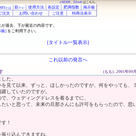
i-MODE、EZweb
はこちら..
筋
使用方法
各設定
肥満指数
掲示板
MS
トレ
とは
ご注文
お問い合わせ
ご注意
特商法表示
上が過去、下が最近の内容です。
示板]
をご利用下さい。
[タイトル一覧表示]
これ以前の発言へ
す
(もも)...2001年0
ました。
いを見て以来、ずっと、ほしかったのですが、何をやっても、
躊躇していたのですが。
ので、ウェディングドレスを着るまでに、
したいと思って、未来の旦那さんにも許可をもらったので、思
です！
を振り込んできますね。