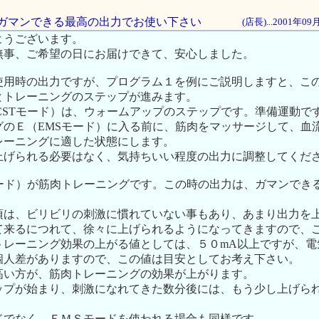
時のガマンできる最高の出力でお使い下さい
(店長)...2001年0
ようございます。
無事、ご希望の日にお届けできて、安心しました。
使用時の出力ですが、プログラム１を例にご説明しますと、こ
とトレーニングのステップが進みます。
 CSTモード）は、ウォームアップのステップです。準備運動で
グのＥ（EMSモード）に入る前に、筋肉をマッサージして、血
レーニングに適した状態にします。
上げられる必要はなく、気持ちいい程度の出力に調整してくだ
モード）が筋肉トレーニングです。この時の出力は、ガマンでき
。
頃は、ビリビリの刺激に慣れていない事もあり、あまり出力を
て来るにつれて、徐々に上げられるようになってきますので、
トレーニング効果の上がる値としては、５０mA以上ですが、電
個人差がありますので、この値は目安としてお考え下さい。
高い方が、筋肉トレーニングの効果が上がります。
ップが始まり、刺激になれてきた数分後には、もう少し上げら
ドでなく、ＥＭＳモードを使われる場合も同様です。