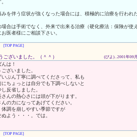
す。
痛みを伴う症状が強くなった場合には、積極的に治療を行われ
の場合は手術でなく、外来で出来る治療（硬化療法：保険が使
にお医者様にご相談下さい。
[TOP PAGE]
がとうございました。（＾＾）
(ぴよ)...2001年0
ばんは！
うございました。
ずいぶん丁寧に調べてくださって、私も
前にちょっとは自分でも下調べしないと
少し反省しました。
長さんの熱心さには頭が下がります。
さんの力になってあげてください。
、体調を崩しやすい季節ですが
せぬよう・・・。では。
[TOP PAGE]