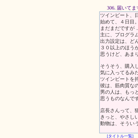
306. 届いてま
ツインビート、
始めて、４日目
まだまだですが
主に、プログラ
出力設定は、ど
３０以上のほう
思うけど、あま
そうそう、購入
気に入ってるみ
ツインビートを
彼は、筋肉質な
男の人は、もっ
思うものなんで
店長さんって、
きっと、やさし
動物は、そうい
[タイトル一覧]