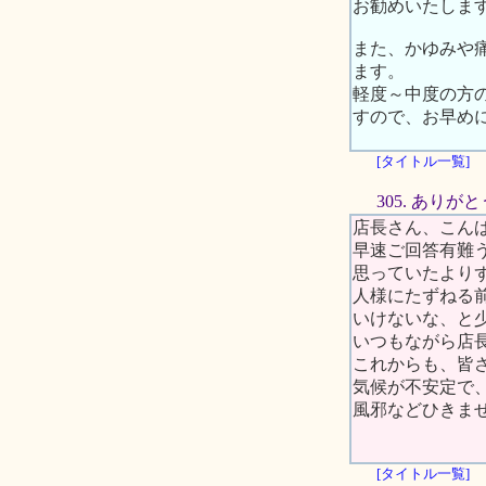
お勧めいたしま
また、かゆみや
ます。
軽度～中度の方
すので、お早め
[タイトル一覧]
305. あり
店長さん、こん
早速ご回答有難
思っていたより
人様にたずねる
いけないな、と
いつもながら店
これからも、皆
気候が不安定で
風邪などひきま
[タイトル一覧]