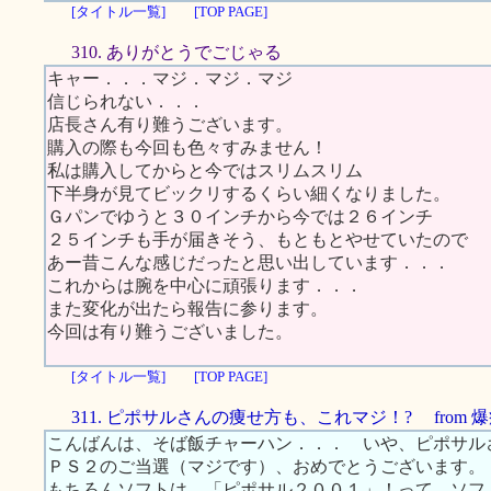
[タイトル一覧]
[TOP PAGE]
310. ありがとうでごじゃる
キャー．．．マジ．マジ．マジ
信じられない．．．
店長さん有り難うございます。
購入の際も今回も色々すみません！
私は購入してからと今ではスリムスリム
下半身が見てビックリするくらい細くなりました。
Ｇパンでゆうと３０インチから今では２６インチ
２５インチも手が届きそう、もともとやせていたので
あー昔こんな感じだったと思い出しています．．．
これからは腕を中心に頑張ります．．．
また変化が出たら報告に参ります。
今回は有り難うございました。
[タイトル一覧]
[TOP PAGE]
311. ピポサルさんの痩せ方も、これマジ！? from 
こんばんは、そば飯チャーハン．．． いや、ピポサル
ＰＳ２のご当選（マジです）、おめでとうございます。
もちろんソフトは、「ピポサル２００１」！って、ソフ