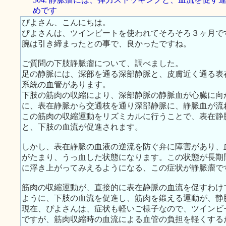
めです
ぴよさん、こんにちは。
ぴよさんは、ツインビートを使われてそろそろ３ヶ月で
腕は引き締まったとの事で、良かったですね。
ご質問の下肢静脈瘤について、調べました。
足の静脈には、深部を通る深部静脈と、皮膚近く通る表
系統の血管があります。
下肢の筋肉の収縮により、深部静脈の静脈血が心臓に向
に、表在静脈から交通枝を通り深部静脈に、静脈血が流
この筋肉の収縮運動をリズミカルに行うことで、表在静脈 -＞
と、下肢の血流が促進されます。
しかし、表在静脈の血液の逆流を防ぐ弁に障害があり、
がたまり、うっ血した状態になります。この状態が長期
に浮き上がってみえるようになる、この症状が静脈瘤で
筋肉の収縮運動が、直接的に表在静脈の血流を促すわけ
ように、下肢の血流を促進し、筋肉を鍛える運動が、静
現在、ぴよさんは、症状も軽いご様子なので、ツインビ
ですが、筋肉収縮時の血流による血管の負担を軽くする