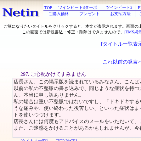
ツインビート3ターボ
ツインビート2
TOP
E
ご購入価格
プレゼント
お支払方法
ご覧になりたいタイトルをクリックすると、本文が表示されます。画面の
この画面では新規書込・修正・削除はできませんので、
[EMS掲
[タイトル一覧表示
これ以前の発言
297. ご心配かけてすみません
店長さん、この掲示版を読まれているみなさん、こんば
以前の私の不整脈の書き込みで、同じような症状を持つ
ん。本当に申し訳ありません。
私の場合は重い不整脈ではないですし、「ドキドキする
うな痛みや、使い終わった後苦しい、といった症状はま
トを使いつづけます。
店長さんには何度もアドバイスのメールをいただいて、
また、ご迷惑をかけることがあるかもしれませんが、今
[タイトル一覧]
[TOP PAGE]