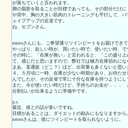
が落ちていくと言われます。
脚の脂肪を取ることが目標であっても、その部分だけに
や背中、胸の大きい筋肉のトレーニングも平行して、バ
ェイプアップの近道です。
ね、セブンさん。
totoroさんにも、ご希望通りツインビートをお届けでき
やっぱり、欲しい時が、買いたい時で、使いたい時、で
その時に、「在庫が無い」と言われると、「この盛り上
て、感じだと思いますので、弊社では極力在庫切れにな
まあ、某通販（どこ？）ほど、出荷量も多くないと思い
４、５月頃に一時、在庫が少ない時期があり、お待たせ
んでしたが、その反省で常に十分な在庫を持つようにし
また、今が使いたい時だけど、手持ちのお金が．．． 
分割払いが出来るように準備中です。
p.s.
最近、彼との話が多いですね。
目標があることは、ダイエットの励みにもなりますから
totoroさんは、彼にツインビートを取られないように。