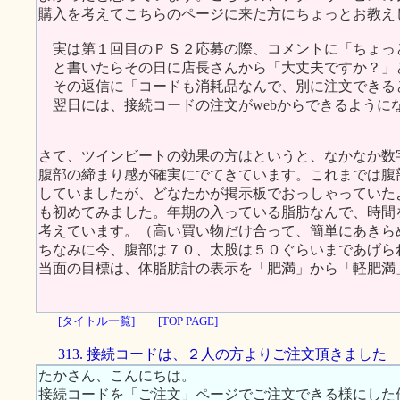
購入を考えてこちらのページに来た方にちょっとお教え
実は第１回目のＰＳ２応募の際、コメントに「ちょっ
と書いたらその日に店長さんから「大丈夫ですか？」
その返信に「コードも消耗品なんで、別に注文できる
翌日には、接続コードの注文がwebからできるように
さて、ツインビートの効果の方はというと、なかなか数
腹部の締まり感が確実にでてきています。これまでは腹
していましたが、どなたかが掲示板でおっしゃっていた
も初めてみました。年期の入っている脂肪なんで、時間
考えています。（高い買い物だけ合って、簡単にあきら
ちなみに今、腹部は７０、太股は５０ぐらいまであげら
当面の目標は、体脂肪計の表示を「肥満」から「軽肥満
[タイトル一覧]
[TOP PAGE]
313. 接続コードは、２人の方よりご注文頂きました
たかさん、こんにちは。
接続コードを「ご注文」ページでご注文できる様にした