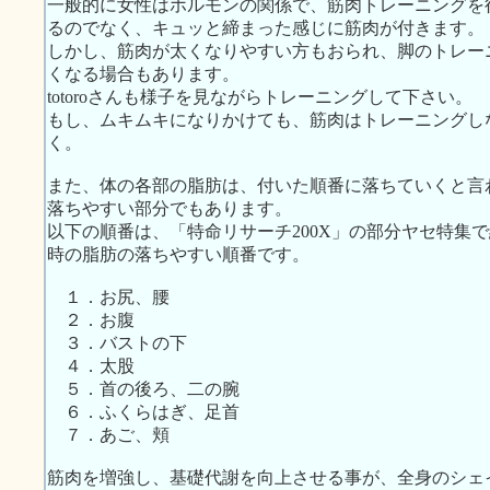
一般的に女性はホルモンの関係で、筋肉トレーニングを
るのでなく、キュッと締まった感じに筋肉が付きます。
しかし、筋肉が太くなりやすい方もおられ、脚のトレー
くなる場合もあります。
totoroさんも様子を見ながらトレーニングして下さい。
もし、ムキムキになりかけても、筋肉はトレーニングし
く。
また、体の各部の脂肪は、付いた順番に落ちていくと言
落ちやすい部分でもあります。
以下の順番は、「特命リサーチ200X」の部分ヤセ特集
時の脂肪の落ちやすい順番です。
１．お尻、腰
２．お腹
３．バストの下
４．太股
５．首の後ろ、二の腕
６．ふくらはぎ、足首
７．あご、頬
筋肉を増強し、基礎代謝を向上させる事が、全身のシェ