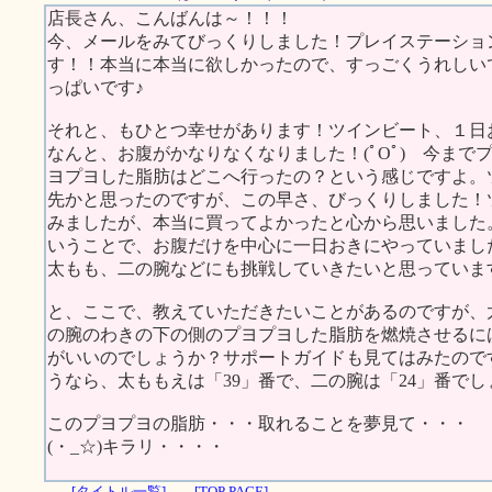
店長さん、こんばんは～！！！
今、メールをみてびっくりしました！プレイステーショ
す！！本当に本当に欲しかったので、すっごくうれしい
っぱいです♪
それと、もひとつ幸せがあります！ツインビート、１日
なんと、お腹がかなりなくなりました！(ﾟOﾟ) 今ま
ヨプヨした脂肪はどこへ行ったの？という感じですよ。
先かと思ったのですが、この早さ、びっくりしました！
みましたが、本当に買ってよかったと心から思いました
いうことで、お腹だけを中心に一日おきにやっていまし
太もも、二の腕などにも挑戦していきたいと思っていま
と、ここで、教えていただきたいことがあるのですが、
の腕のわきの下の側のプヨプヨした脂肪を燃焼させるに
がいいのでしょうか？サポートガイドも見てはみたので
うなら、太ももえは「39」番で、二の腕は「24」番で
このプヨプヨの脂肪・・・取れることを夢見て・・・
(・_☆)キラリ・・・・
[タイトル一覧]
[TOP PAGE]