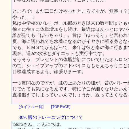
ところで、まだ二日だけやったところですが、無事（？
やったー！
私は中学校のバレーボール部のとき以来10数年間まと
徐々に徐々に体重増加をし続け、最近はほんっとにヤバ
誰が見ても「ぽっちゃり」。昔は「ほっそり」と言われ
夏、海に誘われても水着になるのがイヤさに断る身とな
でも、ＥＭＳでがんばって、来年は彼と南の海に行きま
現在、週2の水泳とダイエットも実行中です。
そうそう、プレゼントの体脂肪計についていたオムロン
ので、シェイプアップのアドバイスももらえちゃうこと
目標達成するよう、頑張りまーす。
一つ質問なのですが、膝の上あたりの腿が、昔のバレー
じでとても気になるんです。特にそこが細くなりたいん
直接鍛えてしまっていいんでしょうか。返って太くなる
[タイトル一覧]
[TOP PAGE]
309. 脚のトレーニングについて
totoroさん、こんにちは。