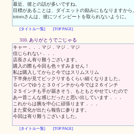
最近、彼との話が多いですね。
目標があることは、ダイエットの励みにもなりますから
totoroさんは、彼にツインビートを取られないように。
[タイトル一覧]
[TOP PAGE]
310. ありがとうでごじゃる
キャー．．．マジ．マジ．マジ
信じられない．．．
店長さん有り難うございます。
購入の際も今回も色々すみません！
私は購入してからと今ではスリムスリム
下半身が見てビックリするくらい細くなりました。
Ｇパンでゆうと３０インチから今では２６インチ
２５インチも手が届きそう、もともとやせていたので
あー昔こんな感じだったと思い出しています．．．
これからは腕を中心に頑張ります．．．
また変化が出たら報告に参ります。
今回は有り難うございました。
[タイトル一覧]
[TOP PAGE]