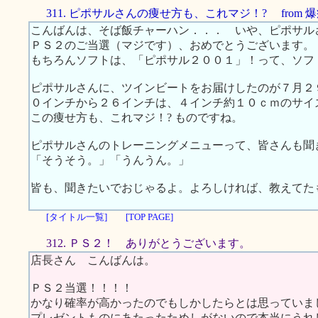
311. ピポサルさんの痩せ方も、これマジ！? from 
こんばんは、そば飯チャーハン．．． いや、ピポサル
ＰＳ２のご当選（マジです）、おめでとうございます。
もちろんソフトは、「ピポサル２００１」！って、ソフ
ピポサルさんに、ツインビートをお届けしたのが７月２
０インチから２６インチは、４インチ約１０ｃｍのサイ
この痩せ方も、これマジ！? ものですね。
ピポサルさんのトレーニングメニューって、皆さんも聞
「そうそう。」「うんうん。」
皆も、聞きたいでおじゃるよ。よろしければ、教えてた
[タイトル一覧]
[TOP PAGE]
312. ＰＳ２！ ありがとうございます。
店長さん こんばんは。
ＰＳ２当選！！！！
かなり確率が高かったのでもしかしたらとは思っていま
プレゼントものにあたったためしがないので本当にうれ