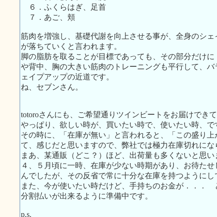
６．ふくらはぎ、足首
７．あご、頬
筋肉を増強し、基礎代謝を向上させる事が、全身のシェ
が落ちていくと言われます。
脚の脂肪を取ることが目標であっても、その部分だけに
や背中、胸の大きい筋肉のトレーニングも平行して、バ
ェイプアップの近道です。
ね、セブンさん。
totoroさんにも、ご希望通りツインビートをお届けでき
やっぱり、欲しい時が、買いたい時で、使いたい時、で
その時に、「在庫が無い」と言われると、「この盛り上
て、感じだと思いますので、弊社では極力在庫切れにな
まあ、某通販（どこ？）ほど、出荷量も多くないと思い
４、５月頃に一時、在庫が少ない時期があり、お待たせ
んでしたが、その反省で常に十分な在庫を持つようにし
また、今が使いたい時だけど、手持ちのお金が．．． 
分割払いが出来るように準備中です。
p.s.