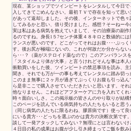
現在、某ショップでツインビートをレンタルして今日で
入してきてごめんなさい。最初ＴＶで存在を知って思い
があって返却しました。その後、インターネットで色々
してみるかと思い、借り受けました。感想？そーねー今
実は私はある病気を抱えていまして、その治療薬の副作
るのですね。身長1５7センチ体重４８キロと数値的に
ランスが悪いのです。どこがってそれはお腹････ぷっ
す。後お尻が極端にないの。これが何故だか分からない
ら･･･？（薬がステロイド薬なので）このアンバランス
「スタイルより体が大事」と言うけれどそんな事は本人
衝動買いをした後、ツインビートの禁忌事項を読み、主
聞き、それでも万が一の事も考えてレンタルに踏み切った私
このまま無事に２ヶ月が過ぎてぷっくりお腹も引っ込ん
ら是非ここで購入させていただきたいと思います。それ
他なりません。これほどアフターケアに力を入れてくれ
時々面白いしさ。この掲示板の皆さんのやり取りが結構
このページを読んでいる病気持ちの人たちもいると思う
（同じ病気の人たちに限るわね、膠原病です）使って良
にいる貴方･･･どっちを選ぶのかは貴方の決断次第です
談して一発アタックしてみない？無理にとは言わないけ
４日目の私の成果はお腹が少し引き締まってご飯を飲み