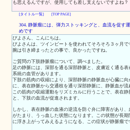
も思えるんですが、使用しても差し支えないですよね？
[タイトル一覧]
[TOP PAGE]
304. 静脈瘤には、弾力ストッキングと、血流を促す
めです
ぴよさん、こんにちは。
ぴよさんは、ツインビートを使われてそろそろ３ヶ月で
腕は引き締まったとの事で、良かったですね。
ご質問の下肢静脈瘤について、調べました。
足の静脈には、深部を通る深部静脈と、皮膚近く通る表
系統の血管があります。
下肢の筋肉の収縮により、深部静脈の静脈血が心臓に向
に、表在静脈から交通枝を通り深部静脈に、静脈血が流
この筋肉の収縮運動をリズミカルに行うことで、表在静脈 -＞
と、下肢の血流が促進されます。
しかし、表在静脈の血液の逆流を防ぐ弁に障害があり、
がたまり、うっ血した状態になります。この状態が長期
に浮き上がってみえるようになる、この症状が静脈瘤で