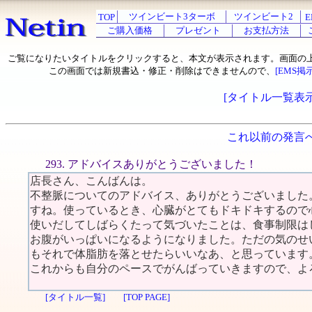
ツインビート3ターボ
ツインビート2
TOP
E
ご購入価格
プレゼント
お支払方法
ご覧になりたいタイトルをクリックすると、本文が表示されます。画面の
この画面では新規書込・修正・削除はできませんので、
[EMS掲
[タイトル一覧表示
これ以前の発言
293. アドバイスありがとうございました！
店長さん、こんばんは。
不整脈についてのアドバイス、ありがとうございました
すね。使っているとき、心臓がとてもドキドキするので
使いだしてしばらくたって気づいたことは、食事制限は
お腹がいっぱいになるようになりました。ただの気のせ
もそれで体脂肪を落とせたらいいなあ、と思っています
これからも自分のペースでがんばっていきますので、よ
[タイトル一覧]
[TOP PAGE]