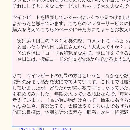
それにしてもこんなにサービスしちゃって大丈夫なんで
ツインビートを販売しているwebはいくつか見つけまし
よかったと思っています。こちらのアフターサービスの
購入を考えてこちらのページに来た方にちょっとお教え
実は第１回目のＰＳ２応募の際、コメントに「ちょっ
と書いたらその日に店長さんから「大丈夫ですか？」
その返信に「コードも消耗品なんで、別に注文できる
翌日には、接続コードの注文がwebからできるように
さて、ツインビートの効果の方はというと、なかなか数
腹部の締まり感が確実にでてきています。これまでは腹
していましたが、どなたかが掲示板でおっしゃっていた
も初めてみました。年期の入っている脂肪なんで、時間
考えています。（高い買い物だけ合って、簡単にあきら
ちなみに今、腹部は７０、太股は５０ぐらいまであげら
当面の目標は、体脂肪計の表示を「肥満」から「軽肥満
[タイトル一覧]
[TOP PAGE]