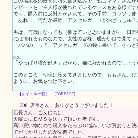
この掲示板の最初の頃の書き込みで「ねこママ」さんか
ンビートをご主人様が使われているケースもある様です
でも、購入前に反対とかされて、その手前、コッソリ使
あれー、何だか最近、アクセルガードが油ぎっしゅ？
男は、何歳になっても（彼は若いと思いますが）、日常
には憧れるものなので、女性の皆様、暖かい目で見て下
「パパの」って、アクセルガードの袋に書いて、そっと
p.s.
「やっぱり猫が好き」だから、猫に好かれるのでしょう
このところ、朝晩は冷えてきましたので、ももさん、ぴ
ように、お気をつけ下さい。
[タイトル一覧]
[TOP PAGE]
308. 店長さん、ありがとうございました！
店長さん、こんにちは。
火曜日にＥＭＳを送って頂いた者です。
高い買い物なので購入をたっぷり悩み、いざ買おうと決
てがっかりしたのが先週でした。