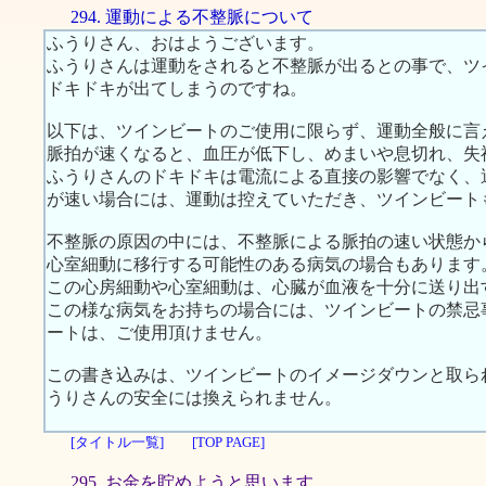
294. 運動による不整脈について
ふうりさん、おはようございます。
ふうりさんは運動をされると不整脈が出るとの事で、ツ
ドキドキが出てしまうのですね。
以下は、ツインビートのご使用に限らず、運動全般に言
脈拍が速くなると、血圧が低下し、めまいや息切れ、失
ふうりさんのドキドキは電流による直接の影響でなく、
が速い場合には、運動は控えていただき、ツインビート
不整脈の原因の中には、不整脈による脈拍の速い状態か
心室細動に移行する可能性のある病気の場合もあります
この心房細動や心室細動は、心臓が血液を十分に送り出
この様な病気をお持ちの場合には、ツインビートの禁忌
ートは、ご使用頂けません。
この書き込みは、ツインビートのイメージダウンと取ら
うりさんの安全には換えられません。
[タイトル一覧]
[TOP PAGE]
295. お金を貯めようと思います。