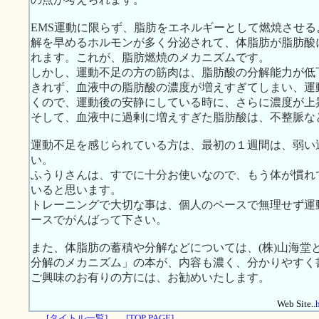
EMS運動に限らず、脂肪をエネルギーとして燃焼させ
解を早めるホルモンが多く分泌されて、体脂肪が脂肪酸
れます。これが、脂肪燃焼のメカニズムです。
しかし、運動不足の方の筋肉は、脂肪酸の分解能力が低
きれず、血液中の脂肪酸の濃度が増えすぎてしまい、運
くので、運動後の安静にしている時に、さらに濃度が上
そして、血液中に過剰に増えすぎた脂肪酸は、不整脈な
運動不足を感じられている方は、最初の１週間は、弱い
い。
ふうりさんは、すでに十分お使いなので、もう体が慣れ
いると思います。
トレーニングで大切な事は、個人のペースで無理せず運
ースでがんばって下さい。
また、体脂肪の蓄積や分解などについては、(株)山海堂
分解のメカニズム」の本が、内容も濃く、分かりやすく
ご興味のお有りの方には、お勧めいたします。
Web Site..
[タイトル一覧]
[TOP PAGE]