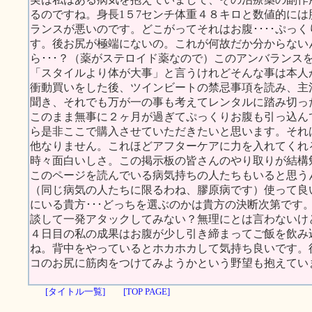
るのですね。身長1５7センチ体重４８キロと数値的に
ランスが悪いのです。どこがってそれはお腹････ぷっ
す。後お尻が極端にないの。これが何故だか分からない
ら･･･？（薬がステロイド薬なので）このアンバランス
「スタイルより体が大事」と言うけれどそんな事は本人
衝動買いをした後、ツインビートの禁忌事項を読み、主
聞き、それでも万が一の事も考えてレンタルに踏み切った私
このまま無事に２ヶ月が過ぎてぷっくりお腹も引っ込ん
ら是非ここで購入させていただきたいと思います。それ
他なりません。これほどアフターケアに力を入れてくれ
時々面白いしさ。この掲示板の皆さんのやり取りが結構
このページを読んでいる病気持ちの人たちもいると思う
（同じ病気の人たちに限るわね、膠原病です）使って良
にいる貴方･･･どっちを選ぶのかは貴方の決断次第です
談して一発アタックしてみない？無理にとは言わないけ
４日目の私の成果はお腹が少し引き締まってご飯を飲み
ね。背中をやっているとホカホカして気持ち良いです。
コのお尻に筋肉をつけてみようかという野望も抱えてい
[タイトル一覧]
[TOP PAGE]