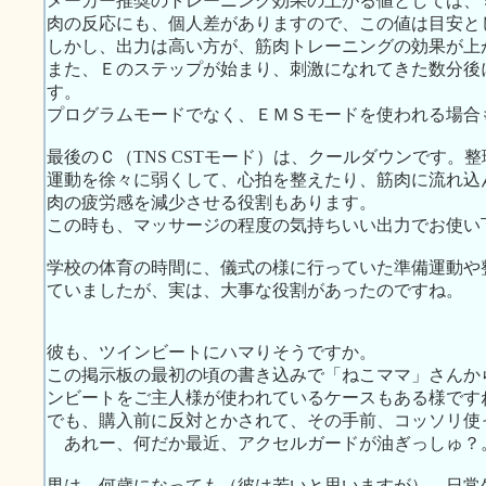
メーカー推奨のトレーニング効果の上がる値としては、
肉の反応にも、個人差がありますので、この値は目安と
しかし、出力は高い方が、筋肉トレーニングの効果が上
また、Ｅのステップが始まり、刺激になれてきた数分後
す。
プログラムモードでなく、ＥＭＳモードを使われる場合
最後のＣ（TNS CSTモード）は、クールダウンです。
運動を徐々に弱くして、心拍を整えたり、筋肉に流れ込
肉の疲労感を減少させる役割もあります。
この時も、マッサージの程度の気持ちいい出力でお使い
学校の体育の時間に、儀式の様に行っていた準備運動や
ていましたが、実は、大事な役割があったのですね。
彼も、ツインビートにハマりそうですか。
この掲示板の最初の頃の書き込みで「ねこママ」さんか
ンビートをご主人様が使われているケースもある様です
でも、購入前に反対とかされて、その手前、コッソリ使
あれー、何だか最近、アクセルガードが油ぎっしゅ？
男は、何歳になっても（彼は若いと思いますが）、日常