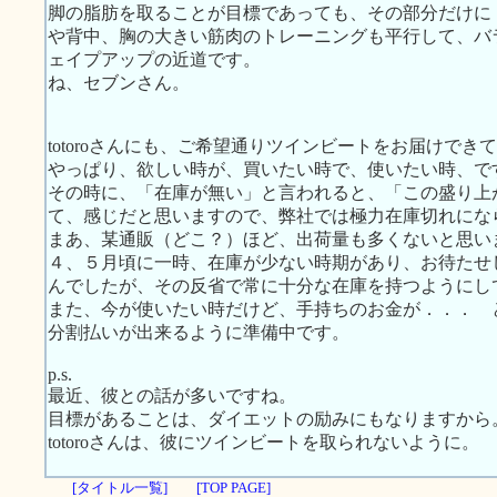
脚の脂肪を取ることが目標であっても、その部分だけに
や背中、胸の大きい筋肉のトレーニングも平行して、バ
ェイプアップの近道です。
ね、セブンさん。
totoroさんにも、ご希望通りツインビートをお届けでき
やっぱり、欲しい時が、買いたい時で、使いたい時、で
その時に、「在庫が無い」と言われると、「この盛り上
て、感じだと思いますので、弊社では極力在庫切れにな
まあ、某通販（どこ？）ほど、出荷量も多くないと思い
４、５月頃に一時、在庫が少ない時期があり、お待たせ
んでしたが、その反省で常に十分な在庫を持つようにし
また、今が使いたい時だけど、手持ちのお金が．．． 
分割払いが出来るように準備中です。
p.s.
最近、彼との話が多いですね。
目標があることは、ダイエットの励みにもなりますから
totoroさんは、彼にツインビートを取られないように。
[タイトル一覧]
[TOP PAGE]