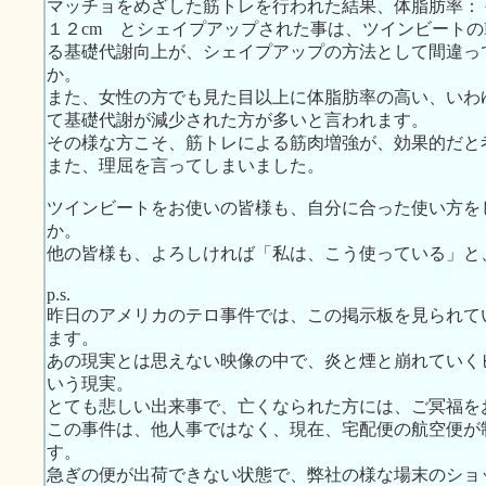
マッチョをめざした筋トレを行われた結果、体脂肪率：－
１２cm とシェイプアップされた事は、ツインビートの
る基礎代謝向上が、シェイプアップの方法として間違っ
か。
また、女性の方でも見た目以上に体脂肪率の高い、いわ
て基礎代謝が減少された方が多いと言われます。
その様な方こそ、筋トレによる筋肉増強が、効果的だと
また、理屈を言ってしまいました。
ツインビートをお使いの皆様も、自分に合った使い方を
か。
他の皆様も、よろしければ「私は、こう使っている」と
p.s.
昨日のアメリカのテロ事件では、この掲示板を見られて
ます。
あの現実とは思えない映像の中で、炎と煙と崩れていく
いう現実。
とても悲しい出来事で、亡くなられた方には、ご冥福を
この事件は、他人事ではなく、現在、宅配便の航空便が
す。
急ぎの便が出荷できない状態で、弊社の様な場末のショ