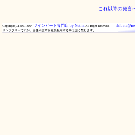
これ以降の発言
ツインビート専門店 by Netin.
shibata@net
Copyright(C) 2001-2004
All Right Reserved.
リンクフリーですが、画像や文章を複製転用する事は固く禁じます。