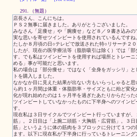
291. （無題）
店長さん、こんにちは。
ＰＳ２無事に届きました。ありがとうございました。
みなさん「足痩せ」や「腕痩せ」など８／９書き込みの
実な思いを寄せツインビートを使用されているんですね
たしか８月頃の日○テレビで放送された特○リサーチ２
したが、現在の医学療法等（脂肪吸引は除く）では「部
す。でも私はツインビートを使用すれば場所とトレーニ
める」事が可能だと思います。
私の場合は「部分痩せ」ではなく「全身をガッシリ」と
トを購入しました。
なかなか目に見えた結果が出ない方もいらっしゃると思
ら約１ヶ月間は体重・体脂肪率・サイズともに殆ど変化
化が現れ始めたのは１ヶ月半を過ぎたあたりからだった
ツインビートしていなかったものに下半身へのツインビ
す。
現在私は３日サイクルでツインビート行っていますが、
筋」。２日目は「上腕二頭筋・大胸筋・広背筋」。３日
筋」というように体の筋肉を３ブロックに分けて１つの
ます。以下に現在私が下半身に行っているトレーニング