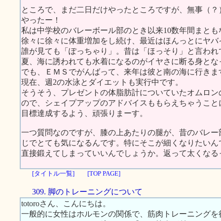
ところで、まだ二日だけやったところですが、無事（？
やったー！
私は中学校のバレーボール部のとき以来10数年間まと
徐々に徐々に体重増加をし続け、最近はほんっとにヤバ
誰が見ても「ぽっちゃり」。昔は「ほっそり」と言われ
夏、海に誘われても水着になるのがイヤさに断る身とな
でも、ＥＭＳでがんばって、来年は彼と南の海に行きま
現在、週2の水泳とダイエットも実行中です。
そうそう、プレゼントの体脂肪計についていたオムロン
ので、シェイプアップのアドバイスももらえちゃうこと
目標達成するよう、頑張りまーす。
一つ質問なのですが、膝の上あたりの腿が、昔のバレー
じでとても気になるんです。特にそこが細くなりたいん
直接鍛えてしまっていいんでしょうか。返って太くなる
[タイトル一覧]
[TOP PAGE]
309. 脚のトレーニングについて
totoroさん、こんにちは。
一般的に女性はホルモンの関係で、筋肉トレーニングを