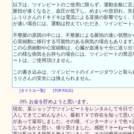
以下は、ツインビートのご使用に限らず、運動全般に言
脈拍が速くなると、血圧が低下し、めまいや息切れ、失
ふうりさんのドキドキは電流による直接の影響でなく、
が速い場合には、運動は控えていただき、ツインビート
不整脈の原因の中には、不整脈による脈拍の速い状態か
心室細動に移行する可能性のある病気の場合もあります
この心房細動や心室細動は、心臓が血液を十分に送り出
この様な病気をお持ちの場合には、ツインビートの禁忌
ートは、ご使用頂けません。
この書き込みは、ツインビートのイメージダウンと取ら
うりさんの安全には換えられません。
[タイトル一覧]
[TOP PAGE]
295. お金を貯めようと思います。
現在、某ショップでツインビートをレンタルして今日で
入してきてごめんなさい。最初ＴＶで存在を知って思い
があって返却しました。その後、インターネットで色々
してみるかと思い、借り受けました。感想？そーねー今
実は私はある病気を抱えていまして、その治療薬の副作