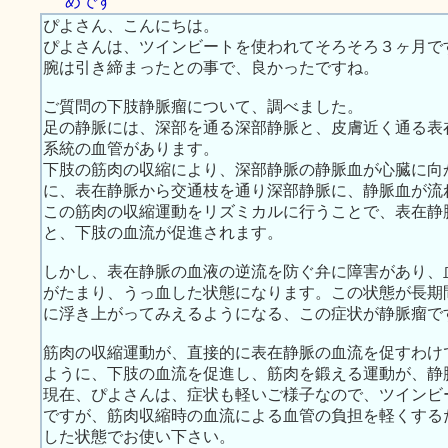
めです
ぴよさん、こんにちは。
ぴよさんは、ツインビートを使われてそろそろ３ヶ月で
腕は引き締まったとの事で、良かったですね。
ご質問の下肢静脈瘤について、調べました。
足の静脈には、深部を通る深部静脈と、皮膚近く通る表
系統の血管があります。
下肢の筋肉の収縮により、深部静脈の静脈血が心臓に向
に、表在静脈から交通枝を通り深部静脈に、静脈血が流
この筋肉の収縮運動をリズミカルに行うことで、表在静脈 -＞
と、下肢の血流が促進されます。
しかし、表在静脈の血液の逆流を防ぐ弁に障害があり、
がたまり、うっ血した状態になります。この状態が長期
に浮き上がってみえるようになる、この症状が静脈瘤で
筋肉の収縮運動が、直接的に表在静脈の血流を促すわけ
ように、下肢の血流を促進し、筋肉を鍛える運動が、静
現在、ぴよさんは、症状も軽いご様子なので、ツインビ
ですが、筋肉収縮時の血流による血管の負担を軽くする
した状態でお使い下さい。