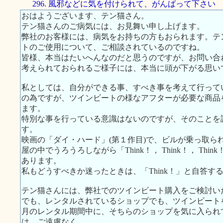
296. 風邪などに気を付けられて、がんばって下さい
おはようございます、テン猫さん。
テン猫さんのご病気には、お見舞い申し上げます。
弊社のお客様には、病気をお持ちの方もおられます。テ
トのご使用について、ご相談されているのですね。
皆様、本当はたいへんなのだと思うのですが、お問い合
考えられておられるご様子には、本当に頭が下がる思い
私としては、自分ができる事、すべき事を考えて行って
の為ですが、ツインビートの様なアフターが必要な商品
ます。
特別な事を行っている意識はないのですが、そのことを
す。
映画の「ダイ・ハード」(第１作目)で、ビルが乗っ取ら
屋の中でうろうろしながら「Think！， Think！， T
あります。
私もどうすべきか迷ったときは、「Think！」と自答す
テン猫さんには、弊社でのツインビート購入をご検討い
でも、レンタルされているショップでも、ツインビート
月のレンタル期間中に、そちらのショップを気に入られ
は、ご遠慮なく。