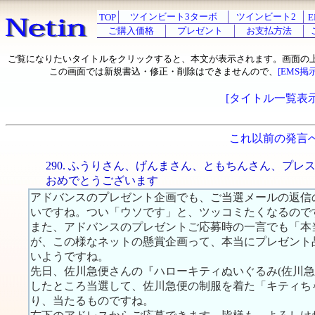
ツインビート3ターボ
ツインビート2
TOP
E
ご購入価格
プレゼント
お支払方法
ご覧になりたいタイトルをクリックすると、本文が表示されます。画面の
この画面では新規書込・修正・削除はできませんので、
[EMS掲
[タイトル一覧表示
これ以前の発言
290. ふうりさん、げんまさん、ともちんさん、プレ
おめでとうございます
アドバンスのプレゼント企画でも、ご当選メールの返信
いですね。つい「ウソです」と、ツッコミたくなるので
また、アドバンスのプレゼントご応募時の一言でも「本
が、この様なネットの懸賞企画って、本当にプレゼント
いようですね。
先日、佐川急便さんの『ハローキティぬいぐるみ(佐川
したところ当選して、佐川急便の制服を着た「キティち
り、当たるものですね。