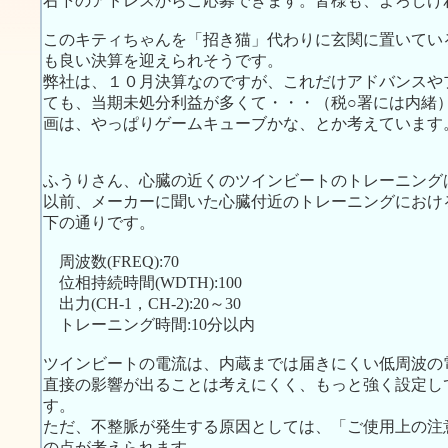
右下のアドレスからご応募できます。皆様も、よろしけ
このキティちゃんを「招き猫」代わりに玄関に置いてい
も良い決算を迎えられそうです。
弊社は、１０月決算なのですが、これだけアドバンスや
ても、当期未処分利益が多くて・・・（税○署には内緒
画は、やっぱりゲームキューブかな、とか考えています
ふうりさん、心臓の近くのツインビートのトレーニング
以前、メーカーに聞いた心臓付近のトレーニングにおけ
下の通りです。
周波数(FREQ):70
位相持続時間(WDTH):100
出力(CH-1，CH-2):20～30
トレーニング時間:10分以内
ツインビートの電流は、内蔵までは届きにくい低周波の
直接の影響が出ることは考えにくく、もっと強く設定し
す。
ただ、不整脈が発生する原因としては、「ご使用上の注
の点が考えられます。