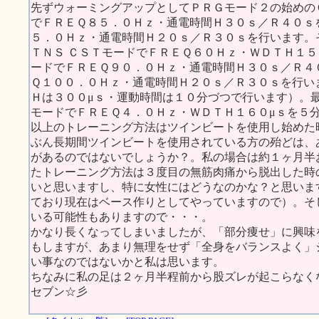
先ずウォーミングアップとしてＰＲＧモード２の始めの
でＦＲＥＱ８５．０Ｈｚ・通電時間Ｈ３０ｓ／Ｒ４０ｓ
５．０Ｈｚ・通電時間Ｈ２０ｓ／Ｒ３０ｓを行います。
ＴＮＳ ＣＳＴモードでＦＲＥＱ６０Ｈｚ・ＷＤＴＨ１５
ードでＦＲＥＱ９０．０Ｈｚ・通電時間Ｈ３０ｓ／Ｒ４
Ｑ１００．０Ｈｚ・通電時間Ｈ２０ｓ／Ｒ３０ｓを行い
Ｈは３００μｓ・運動時間は１０分づつで行います）。最
モードでＦＲＥＱ４．０Ｈｚ・ＷＤＴＨ１６０μｓを５
以上のトレーニング方法はツインビートを使用し始めた
ぶん長期間ツインビートを使用されている方の殆どは、
があるのではないでしょうか？。私の場合は約１ヶ月半
たトレーニング方法は３度目の無筋肉痛から脱出した時
いと思いますし、特に女性にはどうなのかな？と思いま
ており現在はベース作りとしてやっていますので）。そ
いる可能性もありますので・・・。
かなり長くなってしまいましたが、「部分痩せ」に興味
もしますが、あまり無理をせず「全身をバランスよく」
い事なのではないかと私は思います。
ちなみに私の足は２ヶ月半程前から股ズレが起こらなく
セブン☆彡