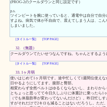
(PROG-2のクールダウンと同じ設定です）
p.s.
ツインビートを腕に使っていると、通電中は自分で自分
すよね。病気で体が不自由で、震えてしまう人は、こん
しまいました。
[タイトル一覧]
[TOP PAGE]
32. （無題）
クールダウンてたいせつなんですね。ちゃんとするよう
[タイトル一覧]
[TOP PAGE]
33. 1ヶ月弱
使いはじめて1ヶ月弱です。途中忙しくて1週間位使え
日やるようにしてます。腹部と臀部。
相変わらず全然ベルトはゆるくならないし、まわりから
とちょっと思ってて今日久しぶりに体重計に乗ったら1
（でも体脂肪率が変わってないんだけど）。昨日忙しす
すがそれだけで2キロも減ることはないだろうし。ただ