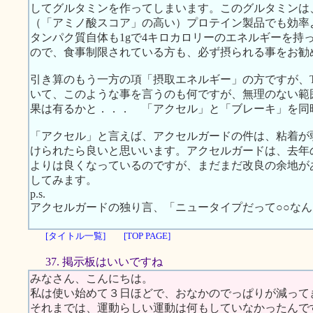
してグルタミンを作ってしまいます。このグルタミンは
（「アミノ酸スコア」の高い）プロテイン製品でも効率
タンパク質自体も1gで4キロカロリーのエネルギーを持
ので、食事制限されている方も、必ず摂られる事をお勧
引き算のもう一方の項「摂取エネルギー」の方ですが、TO
いて、このような事を言うのも何ですが、無理のない範
果は有るかと．．． 「アクセル」と「ブレーキ」を同
「アクセル」と言えば、アクセルガードの件は、粘着が
けられたら良いと思いいます。アクセルガードは、去年
よりは良くなっているのですが、まだまだ改良の余地が
してみます。
p.s.
アクセルガードの独り言、「ニュータイプだって○○な
[タイトル一覧]
[TOP PAGE]
37. 掲示板はいいですね
みなさん、こんにちは。
私は使い始めて３日ほどで、おなかのでっぱりが減って
それまでは、運動らしい運動は何もしていなかったんで