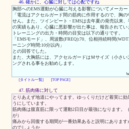
46. 確かに、心臓に対しては心配ですね
胸部へのEMS運動が心臓に与える影響についてメーカ
「電流はアクセルガード間の筋肉に作用するので、胸の
せん。また、ツインビート・EMSは去年夏の発売以来、半
の実績もあり、心臓に悪影響が出た事は、報告されてい
トレーニングの出力・時間の目安は以下の通りです。
「EMSモード」、周波数(FREQ):70、位相持続時間(WDTH):
ーニング時間:10分以内」
との回答でした。
また、大胸筋には、アクセルガードはＭサイズ（小さい
ングされる事をお勧めします。
W
[タイトル一覧]
[TOP PAGE]
47. 筋肉痛に対して
とりあえず地道にやってます。ゆっくりだけど着実に効
うにしています。
筋肉痛は腹直筋に限って運動2日目が最強になります。
が）
痛みから回復する期間が一番効果あると説明にあります
のでしょうか