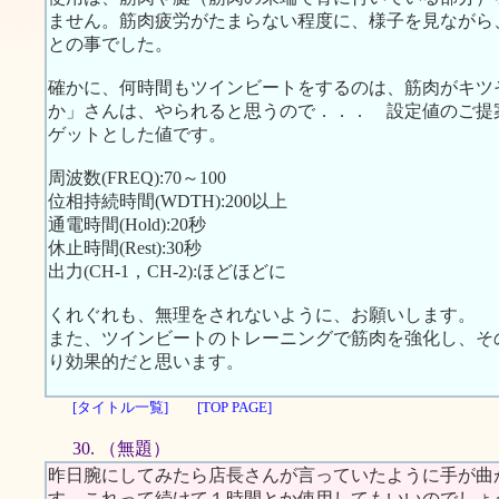
ません。筋肉疲労がたまらない程度に、様子を見ながら
との事でした。
確かに、何時間もツインビートをするのは、筋肉がキツ
か」さんは、やられると思うので．．． 設定値のご提
ゲットとした値です。
周波数(FREQ):70～100
位相持続時間(WDTH):200以上
通電時間(Hold):20秒
休止時間(Rest):30秒
出力(CH-1，CH-2):ほどほどに
くれぐれも、無理をされないように、お願いします。
また、ツインビートのトレーニングで筋肉を強化し、そ
り効果的だと思います。
[タイトル一覧]
[TOP PAGE]
30. （無題）
昨日腕にしてみたら店長さんが言っていたように手が曲
す。これって続けて１時間とか使用してもいいのでしょ