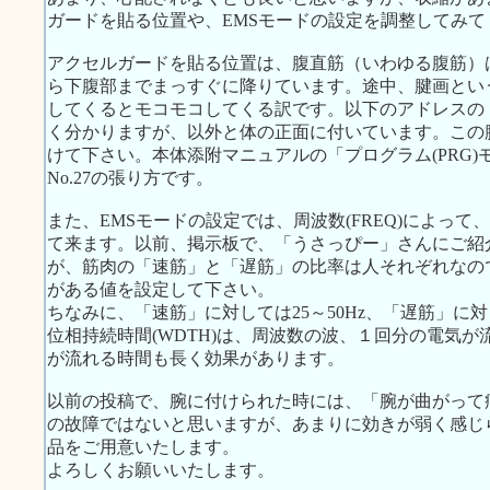
ガードを貼る位置や、EMSモードの設定を調整してみて
アクセルガードを貼る位置は、腹直筋（いわゆる腹筋）
ら下腹部までまっすぐに降りています。途中、腱画とい
してくるとモコモコしてくる訳です。以下のアドレスの
く分かりますが、以外と体の正面に付いています。この
けて下さい。本体添附マニュアルの「プログラム(PRG)モ
No.27の張り方です。
また、EMSモードの設定では、周波数(FREQ)によっ
て来ます。以前、掲示板で、「うさっぴー」さんにご紹
が、筋肉の「速筋」と「遅筋」の比率は人それぞれなの
がある値を設定して下さい。
ちなみに、「速筋」に対しては25～50Hz、「遅筋」に対
位相持続時間(WDTH)は、周波数の波、１回分の電気
が流れる時間も長く効果があります。
以前の投稿で、腕に付けられた時には、「腕が曲がって
の故障ではないと思いますが、あまりに効きが弱く感じ
品をご用意いたします。
よろしくお願いいたします。