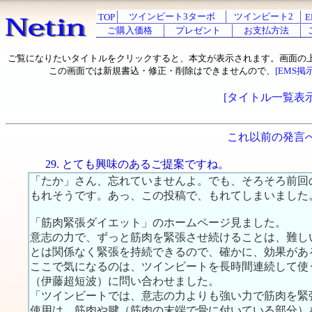
ツインビート3ターボ
ツインビート2
TOP
E
ご購入価格
プレゼント
お支払方法
ご覧になりたいタイトルをクリックすると、本文が表示されます。画面の
この画面では新規書込・修正・削除はできませんので、
[EMS掲
[タイトル一覧表示
これ以前の発言
29. とても興味のあるご提案ですね。
「たか」さん、忘れていませんよ。でも、そろそろ前回
もれそうです。あっ、この投稿で、もれてしまいました
「筋肉緊張ダイエット」のホームページ見ました。
意志の力で、ずっと筋肉を緊張させ続けることは、難し
とは関係なく緊張を持続できるので、確かに、効果があ
ここで気になるのは、ツインビートを長時間連続して使
（伊藤超短波）に問い合わせました。
「ツインビートでは、意志の力よりも強い力で筋肉を緊
使用は、筋肉や腱（筋肉の末端で骨に付いている部分）