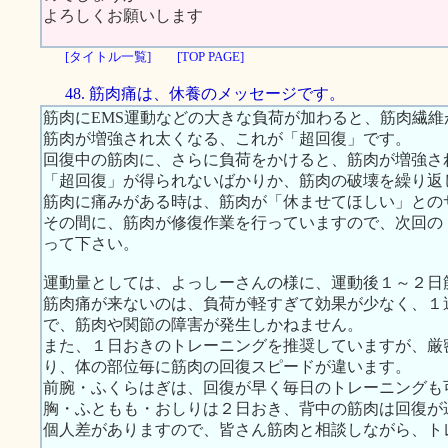
よろしくお願いします
[タイトル一覧]
[TOP PAGE]
48. 筋肉痛は、休養のメッセージです。
筋肉にEMS運動などの大きな負荷が加わると、筋肉繊
筋肉が増強され太くなる、これが「超回復」です。
回復中の筋肉に、さらに負荷をかけると、筋肉が増強さ
「超回復」が得られないばかりか、筋肉の破壊を繰り返
筋肉に痛みがある時は、筋肉が「休ませてほしい」との
その間に、筋肉が修復作業を行っていますので、次回の
って下さい。
運動量としては、よっしーさんの様に、運動後１～２日
筋肉痛が来ないのは、負荷が軽すぎて効果が少なく、１
で、筋肉や関節の障害が発生しかねません。
また、１日おきのトレーニングを推奨していますが、厳
り、体の部位毎に筋肉の回復スピードが違います。
前腕・ふくらはぎは、回復が早く毎日のトレーニングも
胸・ふともも・おしりは２日おき、背中の筋肉は回復が
個人差がありますので、皆さん筋肉と相談しながら、ト