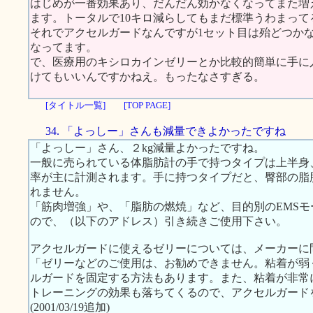
はじめが一番効果あり、だんだん効かなくなってまた増
ます。トータルで10キロ減らしてもまだ標準うわまって
それでアクセルガードなんですが1セット目は殆どつか
なってます。
で、医療用のキシロカインゼリーとか比較的簡単に手に
けてもいいんですかねえ。もったなさすぎる。
[タイトル一覧]
[TOP PAGE]
34. 「よっしー」さんも減量できよかったですね
「よっしー」さん、２kg減量よかったですね。
一般に売られている体脂肪計の手で持つタイプは上半身
率が主に計測されます。手に持つタイプだと、臀部の脂
れません。
「筋肉増強」や、「脂肪の燃焼」など、目的別のEMS
ので、（以下のアドレス）引き続きご使用下さい。
アクセルガードに使えるゼリーについては、メーカーに
「ゼリーなどのご使用は、お勧めできません。粘着が弱
ルガードを固定する方法もあります。また、粘着が非常
トレーニングの効果も落ちてくるので、アクセルガード
(2001/03/19追加)