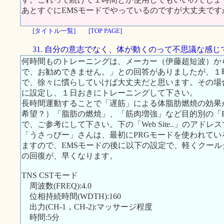
あとすぐにEMSモードでやっているのですが大丈夫です
[タイトル一覧]
[TOP PAGE]
31. 自分の意志でなく、体が動くのって不思議な感じ
何時間ものトレーニングは、メーカー（伊藤超短波）か
で、お勧めできません。」との回答がありましたが、１
で、徐々に慣らしていけば大丈夫だと思います。その場
に設定し、１日おきにトレーニングして下さい。
長時間運動することで「遅筋」による体脂肪燃焼の効果
希望？）「脂肪の燃焼」、「筋肉増強」など目的別の「
で、ご参考にして下さい。下の「Web Site..」のアドレ
「うさっぴー」さんは、最初にPRGモードを使われて
ますので、EMSモードの後に以下の設定で、軽くクー
の回復が、早くなります。
TNS CSTモード
周波数(FREQ):4.0
位相持続時間(WDTH):160
出力(CH-1，CH-2):マッサージ程度
時間:5分