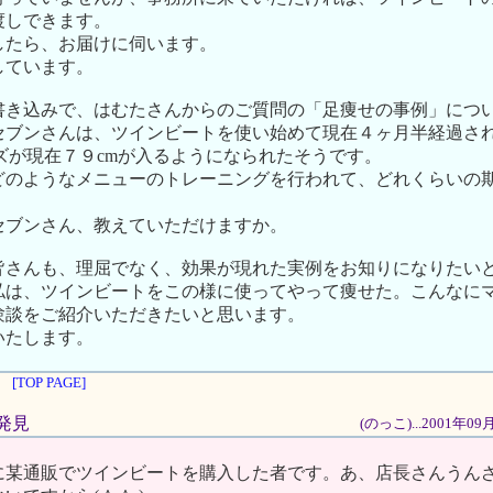
渡しできます。
したら、お届けに伺います。
しています。
書き込みで、はむたさんからのご質問の「足痩せの事例」につ
セブンさんは、ツインビートを使い始めて現在４ヶ月半経過さ
ズが現在７９cmが入るようになられたそうです。
どのようなメニューのトレーニングを行われて、どれくらいの
。
セブンさん、教えていただけますか。
皆さんも、理屈でなく、効果が現れた実例をお知りになりたい
私は、ツインビートをこの様に使ってやって痩せた。こんなに
験談をご紹介いただきたいと思います。
いたします。
[TOP PAGE]
と発見
(のっこ)...2001年0
に某通販でツインビートを購入した者です。あ、店長さんうん