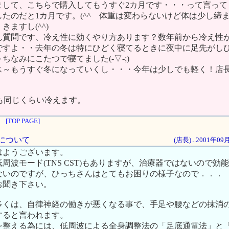
まして、こちらで購入してもうすぐ2カ月です・・・って言って
たのだと1カ月です。(^^ゞ体重は変わらないけど体は少し締
きますし(^^)
ん質問です、冷え性に効くやり方あります？数年前から冷え性
ですよ・・去年の冬は特にひどく寝てるときに夜中に足先がし
ちなみにこたつで寝てました(-▽-;)
ス～もうすぐ冬になっていくし・・・今年は少しでも軽く！店
！
も同じくらい冷えます。
[TOP PAGE]
法について
(店長)...2001年0
はようございます。
周波モード(TNS CST)もありますが、治療器ではないので効
ないのですが、ひっちさんはとてもお困りの様子なので．．．
お聞き下さい。
多くは、自律神経の働きが悪くなる事で、手足や腰などの抹消
すると言われます。
を整える為には、低周波による全身調整法の「足底通電法」と