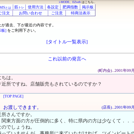
i-MODE、EZweb
はこちら..
筋
使用方法
各設定
肥満指数
掲示板
MS
トレ
とは
ご注文
お問い合わせ
ご注意
特商法表示
上が過去、下が最近の内容です。
示板]
をご利用下さい。
[タイトル一覧表示]
これ以前の発言へ
(町内会)...2001年0
にちは。
り近所ですね。店舗販売もされているのですか？
[TOP PAGE]
でも、お渡しできます。
(店長)...2001年0
近所さんですか。
、関東方面の方が圧倒的に多く、特に県内の方は少なくて．．
なのでしょうね。
持っていませんが、事務所に来ていただければ、ツインビート