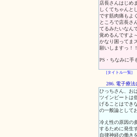
店長さんはじめ
しくてちゃんとし
です筋肉痛もよく
ところで店長さ
てるみたいなん
覚めるんですよ～
かなり困ってま
願いしますっ！
PS・ちなみに手
[タイトル一覧]
286. 電子療
ひっちさん、お
ツインビートは低
げることはでき
の一般論として
冷え性の原因の
するために発生
自律神経の働き