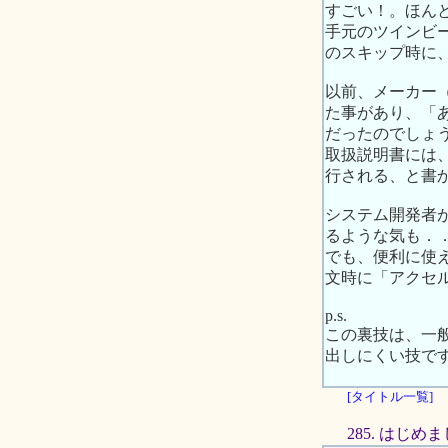
すごい！。ほん
手元のツインビ
のスキップ時に
以前、メーカー
た事があり、「
だったのでしょ
取扱説明書には、
行される、と書
システム開発者
るような気も．
でも、便利に使
文時に「アクセ
p.s.
この裏技は、一
出しにくい技で
[タイトル一覧]
285. はじ