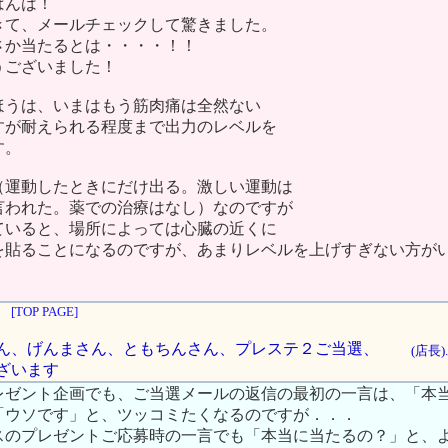
ばんは！
きて、メールチェックして驚きました。
さか当たるとは・・・・！！
うございました！
ほうは、いまはもう筋肉痛は全然ない
すが耐えられる程度まで出力のレベルを
す。
（運動したときにだけ出る。激しい運動は
言われた。薬での治療はなし）なのですが
ていると、場所によっては心臓の近くに
を貼ることになるのですが、あまりレベルを上げすぎない方が
[TOP PAGE]
うりさん、げんまさん、ともちんさん、プレステ２ご当選、
(店長)
ざいます
レゼント企画でも、ご当選メールの返信の最初の一言は、「本
「ウソです」と、ツッコミたくなるのですが．．．
スのプレゼントご応募時の一言でも「本当に当たるの？」と、