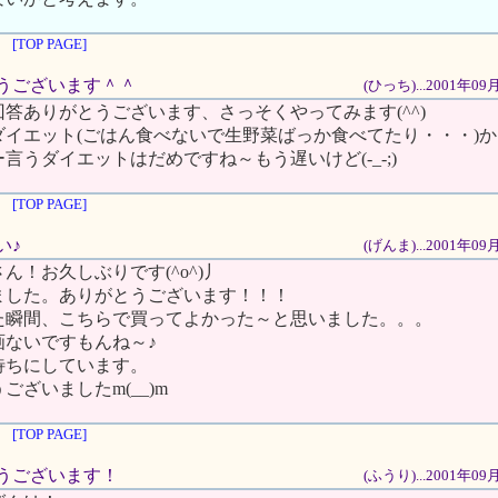
[TOP PAGE]
がとうございます＾＾
(ひっち)...2001年0
答ありがとうございます、さっそくやってみます(^^)
ダイエット(ごはん食べないで生野菜ばっか食べてたり・・・)
言うダイエットはだめですね～もう遅いけど(-_-;)
[TOP PAGE]
い♪
(げんま)...2001年0
ん！お久しぶりです(^o^)丿
ました。ありがとうございます！！！
た瞬間、こちらで買ってよかった～と思いました。。。
画ないですもんね～♪
待ちにしています。
ございましたm(__)m
[TOP PAGE]
がとうございます！
(ふうり)...2001年0