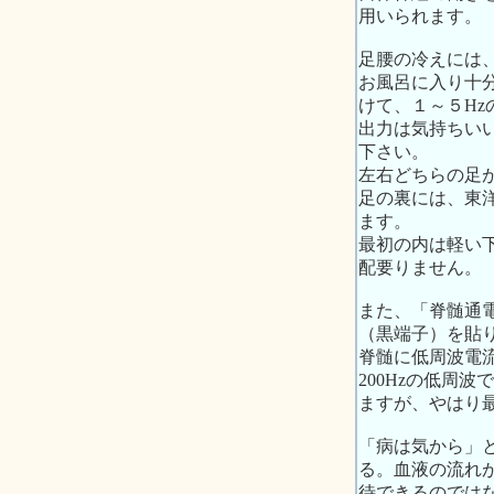
用いられます。
足腰の冷えには
お風呂に入り十
けて、１～５H
出力は気持ちい
下さい。
左右どちらの足
足の裏には、東
ます。
最初の内は軽い
配要りません。
また、「脊髄通
（黒端子）を貼
脊髄に低周波電
200Hzの低周
ますが、やはり
「病は気から」
る。血液の流れ
待できるのでは