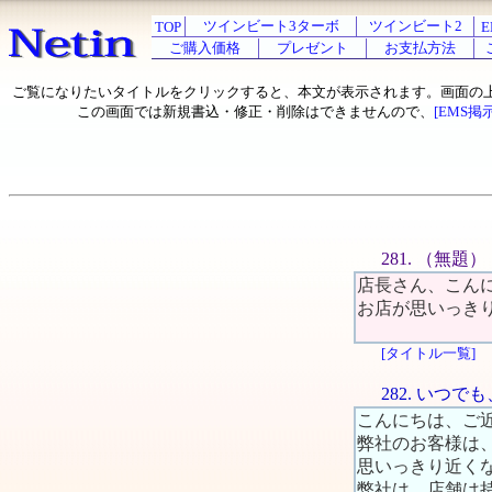
ツインビート3ターボ
ツインビート2
TOP
E
ご購入価格
プレゼント
お支払方法
ご覧になりたいタイトルをクリックすると、本文が表示されます。画面の
この画面では新規書込・修正・削除はできませんので、
[EMS掲
281. （無題）
店長さん、こん
お店が思いっき
[タイトル一覧]
282. いつ
こんにちは、ご
弊社のお客様は
思いっきり近く
弊社は、店舗は