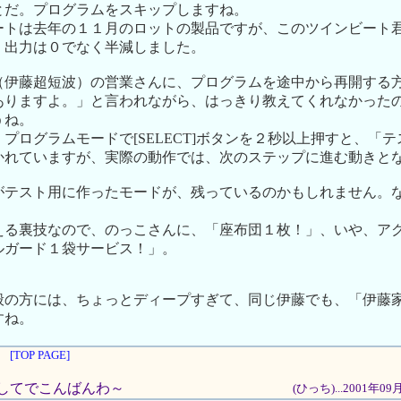
とだ。プログラムをスキップしますね。
ートは去年の１１月のロットの製品ですが、このツインビート
、出力は０でなく半減しました。
（伊藤超短波）の営業さんに、プログラムを途中から再開する
ありますよ。」と言われながら、はっきり教えてくれなかった
うね。
プログラムモードで[SELECT]ボタンを２秒以上押すと、「
かれていますが、実際の動作では、次のステップに進む動きと
がテスト用に作ったモードが、残っているのかもしれません。
．
える裏技なので、のっこさんに、「座布団１枚！」、いや、ア
ルガード１袋サービス！」。
般の方には、ちょっとディープすぎて、同じ伊藤でも、「伊藤
すね。
[TOP PAGE]
めましてでこんばんわ～
(ひっち)...2001年0