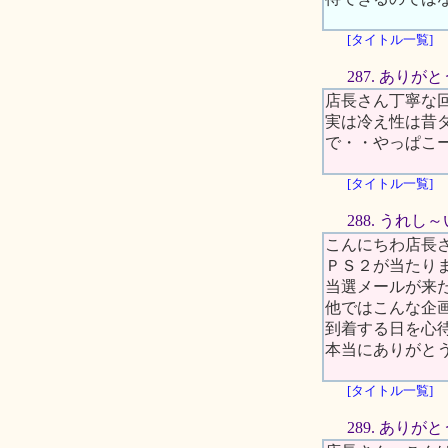
[タイトル一覧]
287. あり
店長さん丁寧な回
実は冷え性は昔
で・・やっぱこー
[タイトル一覧]
288. うれし～
こんにちわ店長さ
ＰＳ２が当たり
当選メールが来
他ではこんな企
到着する日を心
本当にありがとう
[タイトル一覧]
289. あり