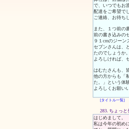
で、いつでもお
配達をご希望で
ご連絡、お待ち
また、１つ前の
前の書き込みの
９１cmのジーン
セブンさんは、
たのでしょうか
よろしければ、
はむたさんも、
他の方からも「
た。」という体
よろしくお願い
[タイトル一覧]
283. ちょっ
はじめまして。
私は今年の初め