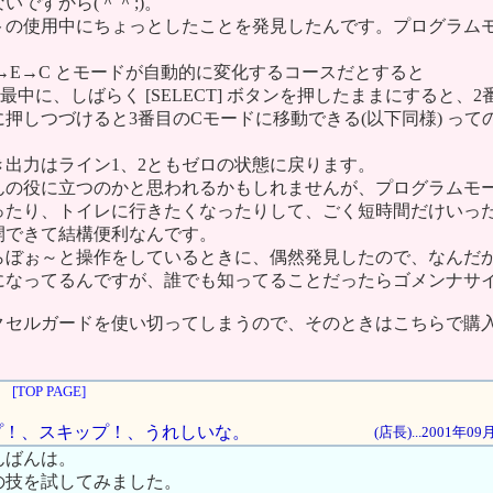
いですから(＾＾;)。
トの使用中にちょっとしたことを発見したんです。プログラム
C→E→C とモードが自動的に変化するコースだとすると
最中に、しばらく [SELECT] ボタンを押したままにすると、
押しつづけると3番目のCモードに移動できる(以下同様) って
き出力はライン1、2ともゼロの状態に戻ります。
んの役に立つのかと思われるかもしれませんが、プログラムモ
ったり、トイレに行きたくなったりして、ごく短時間だけいっ
開できて結構便利なんです。
らぼぉ～と操作をしているときに、偶然発見したので、なんだ
になってるんですが、誰でも知ってることだったらゴメンナサ
クセルガードを使い切ってしまうので、そのときはこちらで購
[TOP PAGE]
キップ！、スキップ！、うれしいな。
(店長)...2001年0
んばんは。
の技を試してみました。