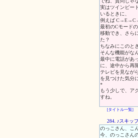
でね、質問じゃな
実はツインビー
いるときに、
例えば C→E→
最初のCモードの
移動でき、さらに
た？
ちなみにこのと
そんな機能がな
最中に電話があ
に、途中から再
テレビを見なが
を見つけた気分
*
もう少しで、ア
すね。
[タイトル一覧]
284. ♪ス
のっこさん、こ
今、のっこさん