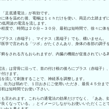
、「足底通電法」が有効です。
分に体を温めた後、電極は１ｃｈだけを使い、両足の土踏まず
zの低周波の電流を流します。
い程度で、時間は２０分～３０分、最初は短時間で、徐々に体
がプラス（赤端子）、マイナス（黒端子）でも、構いません。
洋医学で言われる「ツボ」がたくさんあり、身体の各部の調子
下痢をされる方もおられますが、内臓の機能が促進されている
電法」は背骨に沿って、首の付け根の後ろにプラス（赤端子）
り付けます。
流を流して刺激することで、神経系を調整します。
波で、出力は弱めで、１日おきにご使用いただき、最長４５分ま
最初は短時間でお使い下さい。
とも言われます。これらの通電法の効果だけでなく、「ああ、
が良くなっている。」とイメージしながらお使いいただくこと
ないかと考えます。