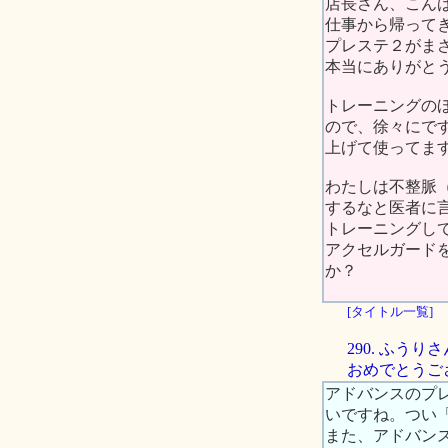
店長さん、こん
仕事から帰って
プレステ２がま
本当にありがと
トレーニングの
ので、徐々にで
上げて使ってま
わたしは不整脈
するなと医者に
トレーニングし
アクセルガード
か？
[タイトル一覧]
290. ふ
おめでとうご
アドバンスのプ
いですね。つい
また、アドバン