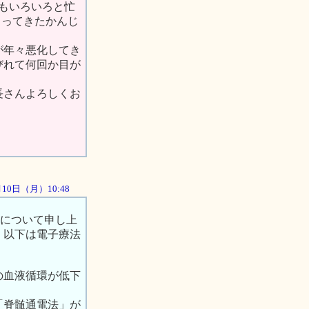
もいろいろと忙
まってきたかんじ
が年々悪化してき
びれて何回か目が
長さんよろしくお
9月10日（月）10:48
能について申し上
 以下は電子療法
の血液循環が低下
「脊髄通電法」が