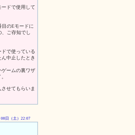
モードで使用して
2番目のEモードに
の、ご存知でし
ードで使っている
たん中止したとき
かゲームの裏ワザ
イ。
入させてもらいま
9月08日（土）22:07