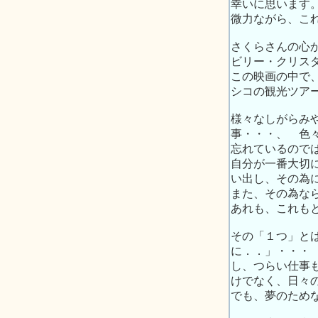
幸いに思います
微力ながら、こ
さくらさんの心
ビリー・クリス
この映画の中で
シコの観光ツアー
様々なしがらみ
事・・・、 色
忘れているので
自分が一番大切
い出し、その為
また、その為な
あれも、これも
その「１つ」と
に．．」・・・
し、つらい仕事
けでなく、日々
でも、夢のため