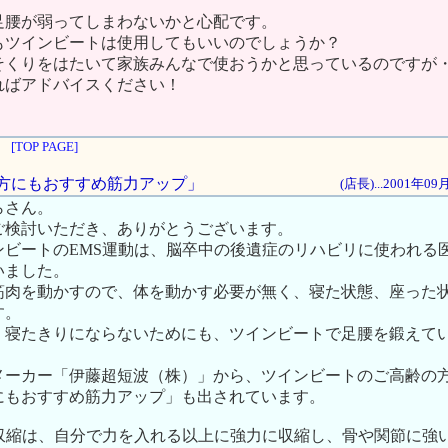
足腰が弱ってしまわないかと心配です。
もツインビートは使用してもいいのでしょうか？
そくりをはたいて家族みんなで使おうかと思っているのですが
ればアドバイスください！
。
[TOP PAGE]
齢の方にもおすすめ筋力アップ」
(店長)...2001年0
らさん。
ご検討いただき、ありがとうございます。
ンビートのEMS運動は、脳卒中の後遺症のリハビリに使われる
いました。
筋肉を動かすので、体を動かす必要が無く、寝た状態、座った
す。
、寝たきりにならないためにも、ツインビートで足腰を鍛えて
メーカー「伊藤超短波（株）」から、ツインビートのご高齢の
にもおすすめ筋力アップ」も出されています。
肉収縮は、自分で力を入れる以上に強力に収縮し、骨や関節に強