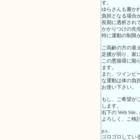
す。
ゆらさんも書か
負担となる場合
長期に透析され
かかりつけの先
特に運動の制限
ご高齢の方の衰
足腰が弱り、家
この悪循環に陥
ます。
また、ツインビ
な運動は体の負
お使い下さい。
もし、ご希望が
します。
右下の Web S
よろしく、ご検
p.s.
ゴロゴロしてい