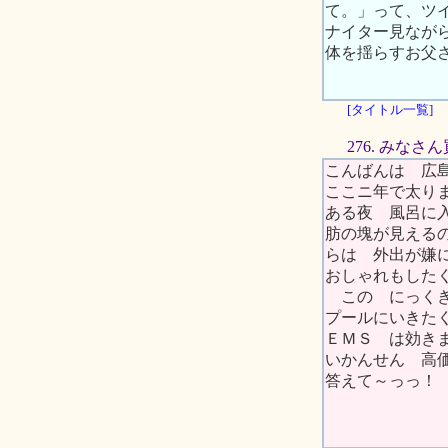
て。」って、ツ
ナイター見ながら
体を揺らすお父
[タイトル一覧]
276. みな
こんばんは 広
ここニ年で太り
ある夜 風呂に
肪の塊が見える
らは 外出が嫌
おしゃれもした
この にっくき
プールにいきた
ＥＭＳ は効き
いかんせん 高
答えて～っっ！