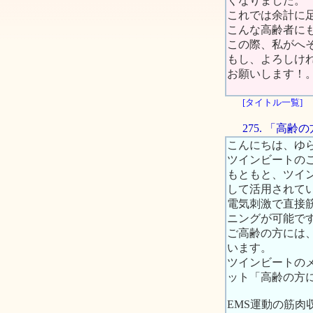
くなりました。
これでは余計に
こんな高齢者に
この際、私がへ
もし、よろしけ
お願いします！
[タイトル一覧]
275. 「高
こんにちは、ゆ
ツインビートの
もともと、ツイ
して活用されて
電気刺激で直接
ニングが可能で
ご高齢の方には
います。
ツインビートの
ット「高齢の方
EMS運動の筋