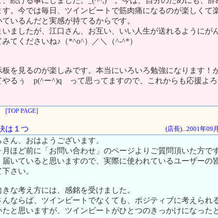
、続ける事にしました。_(^^;)ゞ。今は、自分のためにも、
ます。今では毎日、ツインビートで筋肉痛になるのが楽しくて
いているんだと実感が持てるからです。
まいましたが、江口さん、お互い、いい人生が送れるようにが
てくださいね♪（*^o^）／＼（^-^*）
示板を見るのが楽しみです。本当にいろいろ勉強になります！
やるぅ p(^ー^)q って思ってますので、これからも応援よ
[TOP PAGE]
秘訣は１つ
(店長)...2001年0
らさん、おはようございます。
ヶ月ほど前に「お問い合わせ」のページよりご質問頂いた方で
、届いていると思いますので、実際に使われているユーザーの
て下さい。
向きな考え方には、感銘を受けました。
さんならば、ツインビートでなくても、ポジティブに考えられ
いたと思いますが、ツインビートがひとつのきっかけになった