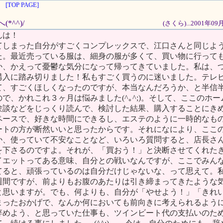
[TOP PAGE]
(*^^)/
(さくら)...2001年0
んは！
てしまった自分がすごくコンプレックスで、江口さんと同じよ
た。最近売っている服は、細身の服が多くて、買い物に行って
か、かえって憂鬱な気分になって帰ってきていました。私は、
購入に踏み切りました！私もすごく買うのに迷いました。テレ
て、すごくほしくなったのですが、本当なんだろうか、と半信
で、かれこれ３ヶ月は悩みました(^｡^;)。そして、ここのホ
験談などをじっくり読んで、検討した結果、購入することにき
ペースで、好きな時間にできるし、エステのように一時的なも
ートの方が断然いいと思ったからです。それになにより、ここ
か、使っていて不安なことなど、いろいろ質問すると、店長さ
を下さるのですよ。それが、「買おう！」と決断させてくれた
イエットってある意味、自分との戦いなんですが、ここでみん
てると、頑張っているのは自分だけじゃないな、って思えて。
週間ですが、前よりもお腹のあたりは引き締まってきたような
と思いますが。でも、何よりも、自分が「やせよう！」「きれ
まったおかげで、なんか何においても前向きに考えられるよう
辞めよう、と思っていた仕事も、ツインビート代の支払いのた