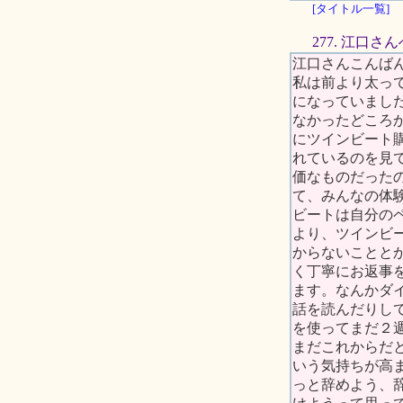
[タイトル一覧]
277. 江口さんへ
江口さんこんば
私は前より太っ
になっていまし
なかったどころ
にツインビート
れているのを見
価なものだったの
て、みんなの体
ビートは自分の
より、ツインビ
からないことと
く丁寧にお返事
ます。なんかダ
話を読んだりし
を使ってまだ２
まだこれからだ
いう気持ちが高
っと辞めよう、