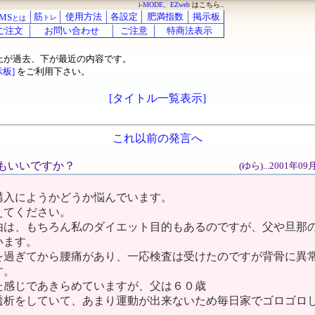
i-MODE、EZweb
はこちら..
筋
使用方法
各設定
肥満指数
掲示板
MS
トレ
とは
ご注文
お問い合わせ
ご注意
特商法表示
上が過去、下が最近の内容です。
示板]
をご利用下さい。
[タイトル一覧表示]
これ以前の発言へ
してもいいですか？
(ゆら)...2001年0
購入にようかどうか悩んでいます。
えてください。
由は、もちろん私のダイエット目的もあるのですが、父や旦那
います。
を過ぎてから腰痛があり、一応検査は受けたのですが背骨に異
す。
た感じであきらめていますが、父は６０歳
透析をしていて、あまり運動が出来ないため毎日家でゴロゴロ