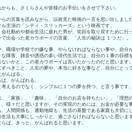
。
れからも、さくらさんや皆様のお手伝いをさせて下さい。
からの言葉を読みながら、以前見た映画の一言を思い出しまし
タル主演の「シティ・スリッカーズ」という映画です。
、会社勤めや都会生活に疲れた男が、笑顔を取り戻すために行
で出会った老カウボーイの言葉、「人生の秘訣は １つ だ」。
や、職場や学校での嫌な事、やらなければならない事や、自分
々な障害、雑音や誘惑の多い現代生活では、自分の１番の目標
はないかと、この老カウボーイは言いたかったのだと思います
にすべきこと、人生の夢や、本当に好きな事など、自分にとっ
にがんばる。
らば、がんばれる。
と考えるのでなく、シンプルに１つの夢を持つ、と言う事です
は、「家族」、「趣味」、「自分のお店を持ちたい」、「理想
 、様々だと思いますが、その実現のためには、お金が必要な
も、人間関係も、通勤地獄も、生活の基盤である家庭も大切に
の生活も大事にしっかりと、過ごさなければならないと思いま
ならば、きっと、がんばれると思います。