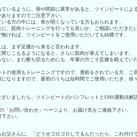
れているように、骨や関節に異常があると、ツインビートによ
がありますのでご注意下さい。
ている方の中には、骨が弱くなっている方もおられます。
生に、筋肉トレーニングを行っても良いか、ご相談いただきた
が無ければ、ツインビートをご使用いただいても結構です。
えは、まず足腰から来ると言われます。
に閉じこもるようになると、さらに筋肉が衰えてしまいます。
らない、また断ち切るためにも、年輩の方こそ足腰を鍛えてい
ートの使用もトレーニングですので、透析をされている方、ご
担になりますので、最初のうちは短時間でご使用いただき、徐
ございましたら、ツインビートのパンフレットとEMS運動法解
ite.. の「お問い合わせ」ページより、お届け先をご連絡下さい。
討下さい。
るお父さんに、「どうせゴロゴロしてるんだったら、これ付け