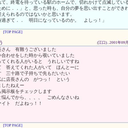
れて、終電を待っている駅のホームで、切れかけて点滅してい
ために．．」と、思った時も、自分の夢を思い出すことができ
迎えられるのではないかと思います。
時過ぎて．． 明日になっているのか。 よしっ！」
[TOP PAGE]
う
(江口)...2001年0
長さん 有難うございました
い合わせをした時から覗いていました
ってくれる人がいると うれしいですね
て 答えてくれた人がいて ほんとーに
す 三十路で子持ちで先もだいたい
私に店長さんの がつっ！ という
ましたねえー
掲示板をチェックします
と悩んでから、、、、 ごめんなさいね
ァイト だよねっ！！
[TOP PAGE]