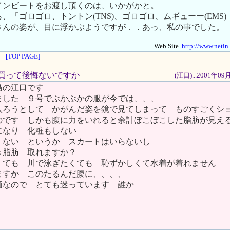
インビートをお渡し頂くのは、いかがかと。
、「ゴロゴロ、トントン(TNS)、ゴロゴロ、ムギューー(EMS
さんの姿が、目に浮かぶようですが．．あっ、私の事でした。
Web Site..
http://www.netin
[TOP PAGE]
さん買って後悔ないですか
(江口)...2001年0
島の江口です
ました ９号でぶかぶかの服が今では、、、
入ろうとして かがんだ姿を鏡で見てしまって ものすごくシ
のです しかも腹に力をいれると余計ぼこぼこした脂肪が見え
になり 化粧もしない
くない というか スカートはいらないし
脂肪 取れますか？
くても 川で泳ぎたくても 恥ずかしくて水着が着れません
ますか このたるんだ腹に、、、、
価なので とても迷っています 誰か