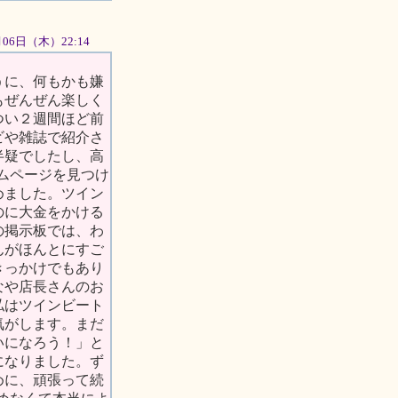
9月06日（木）22:14
うに、何もかも嫌
もぜんぜん楽しく
つい２週間ほど前
ビや雑誌で紹介さ
半疑でしたし、高
ームページを見つけ
めました。ツイン
のに大金をかける
の掲示板では、わ
んがほんとにすご
きっかけでもあり
なや店長さんのお
私はツインビート
気がします。まだ
いになろう！」と
になりました。ず
めに、頑張って続