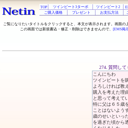
ツインビート3ターボ
ツインビート2
TOP
E
ご購入価格
プレゼント
お支払方法
ご覧になりたいタイトルをクリックすると、本文が表示されます。画面の
この画面では新規書込・修正・削除はできませんので、
[EMS掲
274. 質問
こんにちわ
ツインビートを
よろしければ教
購入を考えた理
と思って考えて
特に父は６５歳
ことはないよう
歳のせいといっ
を過ぎた頃から