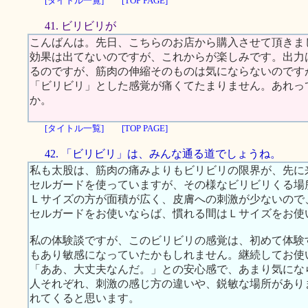
[タイトル一覧]
[TOP PAGE]
41. ビリビリが
こんばんは。先日、こちらのお店から購入させて頂きま
効果は出てないのですが、これからが楽しみです。出力
るのですが、筋肉の伸縮そのものは気にならないのです
「ビリビリ」とした感覚が痛くてたまりません。あれっ
か。
[タイトル一覧]
[TOP PAGE]
42. 「ビリビリ」は、みんな通る道でしょうね。
私も太股は、筋肉の痛みよりもビリビリの限界が、先に
セルガードを使っていますが、その様なビリビリくる場
Ｌサイズの方が面積が広く、皮膚への刺激が少ないので
セルガードをお使いならば、慣れる間はＬサイズをお使
私の体験談ですが、このビリビリの感覚は、初めて体験
もあり敏感になっていたかもしれません。継続してお使
「ああ、大丈夫なんだ。」との安心感で、あまり気にな
人それぞれ、刺激の感じ方の違いや、鋭敏な場所があり
れてくると思います。