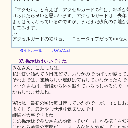
「アクセル」と言えば、アクセルガードの件は、粘着が
けられたら良いと思いいます。アクセルガードは、去年
よりは良くなっているのですが、まだまだ改良の余地が
してみます。
p.s.
アクセルガードの独り言、「ニュータイプだって○○な
[タイトル一覧]
[TOP PAGE]
37. 掲示板はいいですね
みなさん、こんにちは。
私は使い始めて３日ほどで、おなかのでっぱりが減って
それまでは、運動らしい運動は何もしていなかったんで
マックさんは、普段から体を鍛えていらっしゃるので、
かもしれませんね。
実は私、最初の頃は毎日使っていたのですが、（１日お
よくして、最近少しサボり気味なんです・・
継続が大事ですよね。
この掲示板でみなさんの頑張っていらっしゃる様子を知
これから薄着の季節だし、スリムな体をめざしてまた頑