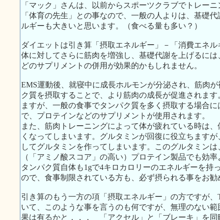
「マック」さんは、以前からスポーツクラブでトレーニ
「体育の先生」との事なので、一般の人よりは、基礎代
ルギーも大きいと思います。（食べる量も多い？）
ダイエットは引き算「摂取エネルギー」－「消費エネル
体に対してさらに筋肉を増強し、基礎代謝を上げるには
どのサプリメントの併用が効果的かもしれません。
EMS運動後、就寝中に成長ホルモンが分泌され、筋肉
ク質を摂取することで、より筋肉の成長が促進されます
ますが、一般の食事でタンパク質を多く摂取する場合に
で、プロテインなどのサプリメントが使用されます。
また、筋肉トレーニングによって体が疲れている時は、
くなってしまいます。グルタミンが回復に役立ちますが
してグルタミンを作ってしまいます。このグルタミンは
（「アミノ酸スコア」の高い）プロテイン製品でも効率
タンパク質自体も1gで4キロカロリーのエネルギーを持
ので、食事制限されている方も、必ず摂られる事をお勧
引き算のもう一方の項「摂取エネルギー」の方ですが、TO
いて、このような事を言うのも何ですが、無理のない範
果は有るかと．．． 「アクセル」と「ブレーキ」を同