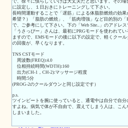
で、徐々に慣らしていけば大丈夫だと思います。その場
に設定し、１日おきにトレーニングして下さい。
長時間運動することで「遅筋」による体脂肪燃焼の効果
希望？）「脂肪の燃焼」、「筋肉増強」など目的別の「
で、ご参考にして下さい。下の「Web Site..」のアドレ
「うさっぴー」さんは、最初にPRGモードを使われて
ますので、EMSモードの後に以下の設定で、軽くクー
の回復が、早くなります。
TNS CSTモード
周波数(FREQ):4.0
位相持続時間(WDTH):160
出力(CH-1，CH-2):マッサージ程度
時間:5分
(PROG-2のクールダウンと同じ設定です）
p.s.
ツインビートを腕に使っていると、通電中は自分で自分
すよね。病気で体が不自由で、震えてしまう人は、こん
しまいました。