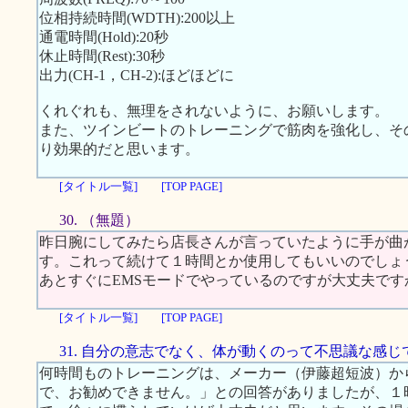
位相持続時間(WDTH):200以上
通電時間(Hold):20秒
休止時間(Rest):30秒
出力(CH-1，CH-2):ほどほどに
くれぐれも、無理をされないように、お願いします。
また、ツインビートのトレーニングで筋肉を強化し、そ
り効果的だと思います。
[タイトル一覧]
[TOP PAGE]
30. （無題）
昨日腕にしてみたら店長さんが言っていたように手が曲
す。これって続けて１時間とか使用してもいいのでしょ
あとすぐにEMSモードでやっているのですが大丈夫です
[タイトル一覧]
[TOP PAGE]
31. 自分の意志でなく、体が動くのって不思議な感じ
何時間ものトレーニングは、メーカー（伊藤超短波）か
で、お勧めできません。」との回答がありましたが、１