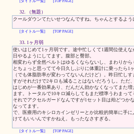
[タイトル一覧]
[TOP PAGE]
32. （無題）
クールダウンてたいせつなんですね。ちゃんとするよう
[タイトル一覧]
[TOP PAGE]
33. 1ヶ月弱
使いはじめて1ヶ月弱です。途中忙しくて1週間位使え
日やるようにしてます。腹部と臀部。
相変わらず全然ベルトはゆるくならないし、まわりから
とちょっと思ってて今日久しぶりに体重計に乗ったら1
（でも体脂肪率が変わってないんだけど）。昨日忙しす
すがそれだけで2キロも減ることはないだろうし。ただ
はじめが一番効果あり、だんだん効かなくなってまた増
ます。トータルで10キロ減らしてもまだ標準うわまって
それでアクセルガードなんですが1セット目は殆どつか
なってます。
で、医療用のキシロカインゼリーとか比較的簡単に手に
けてもいいんですかねえ。もったなさすぎる。
[タイトル一覧]
[TOP PAGE]