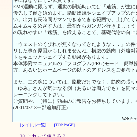
キにはなりにくい体質です。
EMS運動に限らず、運動の開始時点では「速筋」が主
優先して働き始めます。脂肪燃焼やシェイプアップのた
い。出力も長時間ガマンできるできる範囲で、上げてく
ムキムキをめざす人は、最初からガンガン行きましょう
の現れやすい「速筋」を鍛えることで、基礎代謝の向上
「ウェストのくびれが無くなってきたような．．」の件
リした事が原因かもしれませんね。横腹の筋肉（外腹斜
トをキュッとシェイプする効果があります。
本体添附マニュアルの「プログラム(PRG)モード 簡単操作
方、あるいはホームページの以下のアドレスをご参考下
また、二の腕については、脂肪だけでなく、筋肉の張り
「ゆみ」さんが気になる側（あるいは両方でも）を同マニュア
レーニングして下さい。
ご質問や、（特に）効果のご報告をお待ちしています。
(2001/03/18一部追加訂正)
Web Site.
[タイトル一覧]
[TOP PAGE]
28. これって使える？