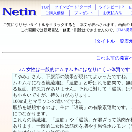
ツインビート3ターボ
ツインビート2
TOP
E
ご購入価格
プレゼント
お支払方法
ご覧になりたいタイトルをクリックすると、本文が表示されます。画面の
この画面では新規書込・修正・削除はできませんので、
[EMS掲
[タイトル一覧表示
これ以前の発言
27. 女性は一般的にムキムキにはなりにくい体質です
「ゆみ」さん、下腹部の効果が現れてよかったですね。
ムキムキになる筋繊維は「速筋」と呼ばれる筋肉で、無
る反面、持久力がありません。それに対して「遅筋」は
も小さいですが、持久力があります。
100m走とマラソンの違いですね。
脂肪を燃焼するのは、主に「遅筋」の有酸素運動です。
につながります。
これらの筋繊維、「速筋」や「遅筋」が混ざって筋肉が
あります。一般的に女性は筋肉を増やす男性ホルモン（