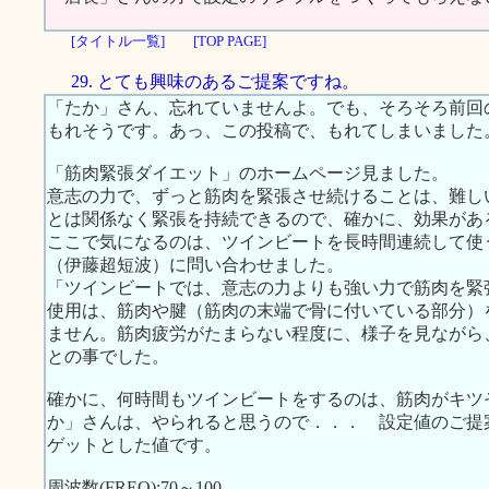
[タイトル一覧]
[TOP PAGE]
29. とても興味のあるご提案ですね。
「たか」さん、忘れていませんよ。でも、そろそろ前回
もれそうです。あっ、この投稿で、もれてしまいました
「筋肉緊張ダイエット」のホームページ見ました。
意志の力で、ずっと筋肉を緊張させ続けることは、難し
とは関係なく緊張を持続できるので、確かに、効果があ
ここで気になるのは、ツインビートを長時間連続して使
（伊藤超短波）に問い合わせました。
「ツインビートでは、意志の力よりも強い力で筋肉を緊
使用は、筋肉や腱（筋肉の末端で骨に付いている部分）
ません。筋肉疲労がたまらない程度に、様子を見ながら
との事でした。
確かに、何時間もツインビートをするのは、筋肉がキツ
か」さんは、やられると思うので．．． 設定値のご提
ゲットとした値です。
周波数(FREQ):70～100