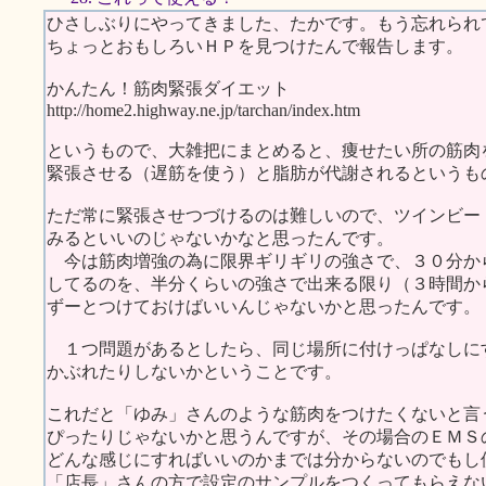
ひさしぶりにやってきました、たかです。もう忘れられ
ちょっとおもしろいＨＰを見つけたんで報告します。
かんたん！筋肉緊張ダイエット
http://home2.highway.ne.jp/tarchan/index.htm
というもので、大雑把にまとめると、痩せたい所の筋肉
緊張させる（遅筋を使う）と脂肪が代謝されるというも
ただ常に緊張させつづけるのは難しいので、ツインビー
みるといいのじゃないかなと思ったんです。
今は筋肉増強の為に限界ギリギリの強さで、３０分か
してるのを、半分くらいの強さで出来る限り（３時間か
ずーとつけておけばいいんじゃないかと思ったんです。
１つ問題があるとしたら、同じ場所に付けっぱなしに
かぶれたりしないかということです。
これだと「ゆみ」さんのような筋肉をつけたくないと言
ぴったりじゃないかと思うんですが、その場合のＥＭＳ
どんな感じにすればいいのかまでは分からないのでもし
「店長」さんの方で設定のサンプルをつくってもらえな