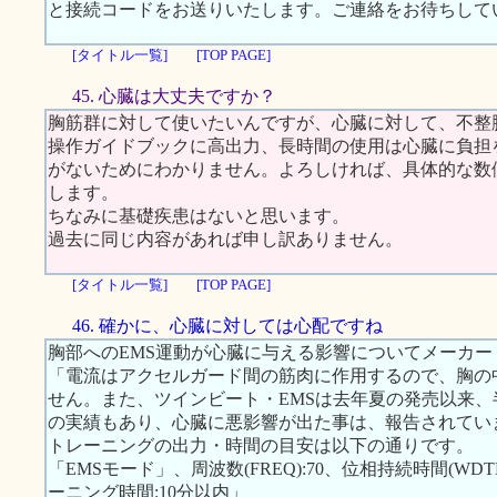
と接続コードをお送りいたします。ご連絡をお待ちして
[タイトル一覧]
[TOP PAGE]
45. 心臓は大丈夫ですか？
胸筋群に対して使いたいんですが、心臓に対して、不整
操作ガイドブックに高出力、長時間の使用は心臓に負担
がないためにわかりません。よろしければ、具体的な数
します。
ちなみに基礎疾患はないと思います。
過去に同じ内容があれば申し訳ありません。
[タイトル一覧]
[TOP PAGE]
46. 確かに、心臓に対しては心配ですね
胸部へのEMS運動が心臓に与える影響についてメーカ
「電流はアクセルガード間の筋肉に作用するので、胸の
せん。また、ツインビート・EMSは去年夏の発売以来、半
の実績もあり、心臓に悪影響が出た事は、報告されてい
トレーニングの出力・時間の目安は以下の通りです。
「EMSモード」、周波数(FREQ):70、位相持続時間(WDTH):
ーニング時間:10分以内」