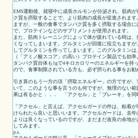
EMS運動後、就寝中に成長ホルモンが分泌され、筋肉
ク質を摂取することで、より筋肉の成長が促進されます
ますが、一般の食事でタンパク質を多く摂取する場合に
で、プロテインなどのサプリメントが使用されます。
また、筋肉トレーニングによって体が疲れている時は、
くなってしまいます。グルタミンが回復に役立ちますが
してグルタミンを作ってしまいます。このグルタミンは
（「アミノ酸スコア」の高い）プロテイン製品でも効率
タンパク質自体も1gで4キロカロリーのエネルギーを持
ので、食事制限されている方も、必ず摂られる事をお勧
引き算のもう一方の項「摂取エネルギー」の方ですが、TO
いて、このような事を言うのも何ですが、無理のない範
果は有るかと．．． 「アクセル」と「ブレーキ」を同
「アクセル」と言えば、アクセルガードの件は、粘着が
けられたら良いと思いいます。アクセルガードは、去年
よりは良くなっているのですが、まだまだ改良の余地が
してみます。
p.s.
アクセルガードの独り言、「ニュータイプだって○○な