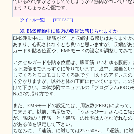
ているのですがどうしてでしょうか？筋肉がついていな
ょう？ちょっと心配です。
[タイトル一覧]
[TOP PAGE]
39. EMS運動中に筋肉の収縮は感じられますか
EMS運動中に、腹筋がグーと収縮する感じはあります
あまり、心配されなくとも良いと思いますが、収縮があ
ガードを貼る位置や、EMSモードの設定を調整してみて
アクセルガードを貼る位置は、腹直筋（いわゆる腹筋）
ら下腹部までまっすぐに降りています。途中、腱画とい
してくるとモコモコしてくる訳です。以下のアドレスの
く分かりますが、以外と体の正面に付いています。この
けて下さい。本体添附マニュアルの「プログラム(PRG)モ
No.27の張り方です。
また、EMSモードの設定では、周波数(FREQ)によっ
て来ます。以前、掲示板で、「うさっぴー」さんにご紹
が、筋肉の「速筋」と「遅筋」の比率は人それぞれなの
がある値を設定して下さい。
ちなみに、「速筋」に対しては25～50Hz、「遅筋」に対