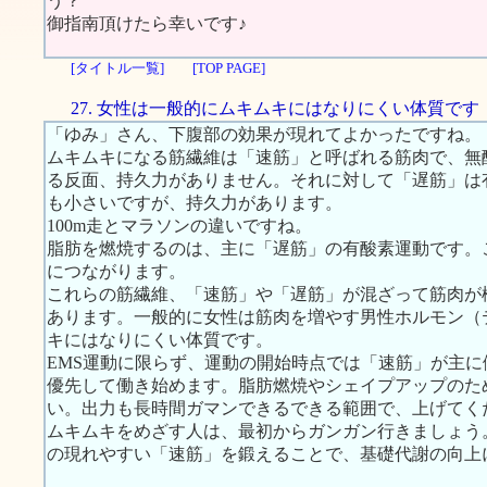
う？
御指南頂けたら幸いです♪
[タイトル一覧]
[TOP PAGE]
27. 女性は一般的にムキムキにはなりにくい体質です
「ゆみ」さん、下腹部の効果が現れてよかったですね。
ムキムキになる筋繊維は「速筋」と呼ばれる筋肉で、無
る反面、持久力がありません。それに対して「遅筋」は
も小さいですが、持久力があります。
100m走とマラソンの違いですね。
脂肪を燃焼するのは、主に「遅筋」の有酸素運動です。
につながります。
これらの筋繊維、「速筋」や「遅筋」が混ざって筋肉が
あります。一般的に女性は筋肉を増やす男性ホルモン（
キにはなりにくい体質です。
EMS運動に限らず、運動の開始時点では「速筋」が主
優先して働き始めます。脂肪燃焼やシェイプアップのた
い。出力も長時間ガマンできるできる範囲で、上げてく
ムキムキをめざす人は、最初からガンガン行きましょう
の現れやすい「速筋」を鍛えることで、基礎代謝の向上