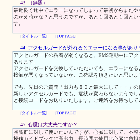
43. （無題）
最近良く途中でエラーになってしまって最初からまたや
のかえ時かな？と思うのですが、あと１回あと１回とい
す。
[タイトル一覧]
[TOP PAGE]
44. アクセルガードが外れるとエラーになる事があり
アクセルガードの粘着が弱くなると、EMS運動中にア
あります。
アクセルガードを交換していただいても、エラーになる
接触が悪くなっていないか、ご確認を頂きたいと思いま
でも、先日のご質問「出力も８０と最大にして・・」の
新しいアクセルガードでも、症状が変わらないようでし
と接続コードをお送りいたします。ご連絡をお待ちして
[タイトル一覧]
[TOP PAGE]
45. 心臓は大丈夫ですか？
胸筋群に対して使いたいんですが、心臓に対して、不整
操作ガイドブックに高出力、長時間の使用は心臓に負担