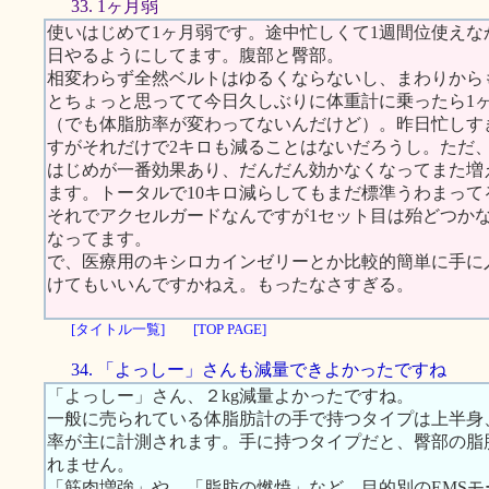
33. 1ヶ月弱
使いはじめて1ヶ月弱です。途中忙しくて1週間位使え
日やるようにしてます。腹部と臀部。
相変わらず全然ベルトはゆるくならないし、まわりから
とちょっと思ってて今日久しぶりに体重計に乗ったら1
（でも体脂肪率が変わってないんだけど）。昨日忙しす
すがそれだけで2キロも減ることはないだろうし。ただ
はじめが一番効果あり、だんだん効かなくなってまた増
ます。トータルで10キロ減らしてもまだ標準うわまって
それでアクセルガードなんですが1セット目は殆どつか
なってます。
で、医療用のキシロカインゼリーとか比較的簡単に手に
けてもいいんですかねえ。もったなさすぎる。
[タイトル一覧]
[TOP PAGE]
34. 「よっしー」さんも減量できよかったですね
「よっしー」さん、２kg減量よかったですね。
一般に売られている体脂肪計の手で持つタイプは上半身
率が主に計測されます。手に持つタイプだと、臀部の脂
れません。
「筋肉増強」や、「脂肪の燃焼」など、目的別のEMS