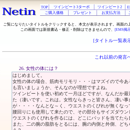
ツインビート3ターボ
ツインビート2
TOP
E
ご購入価格
プレゼント
お支払方法
ご覧になりたいタイトルをクリックすると、本文が表示されます。画面の
この画面では新規書込・修正・削除はできませんので、
[EMS掲
[タイトル一覧表示
これ以前の発言
26. 女性の体には？
はじめまして。
女性の体の場合、筋肉モリモリ・・・はマズイので今あ
も言いましょうか、そんなのが理想ですよね。
ツインビートを使い初めて一月ほどですが、なんだか最
た（凄いです。これは。女性ならきっと皆さん、凄い事
が・・・・なんとな～く、ウエストのくびれが無くなっ
腰回りにも使用して来たので、その部分もサイズダウン
ウエストのくびれを作るには、どこにパッドを当てたら
また、二の腕の脂肪をとるには、腕の内側と外側、どち