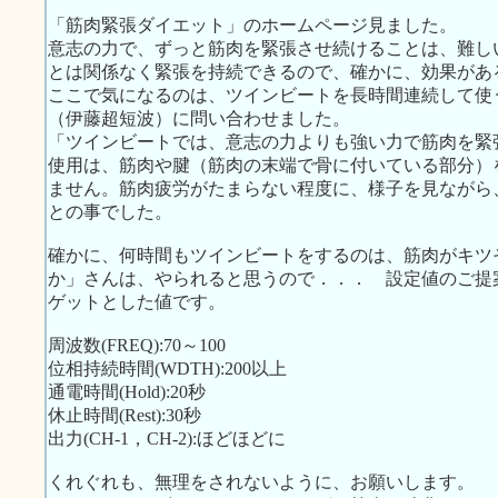
「筋肉緊張ダイエット」のホームページ見ました。
意志の力で、ずっと筋肉を緊張させ続けることは、難し
とは関係なく緊張を持続できるので、確かに、効果があ
ここで気になるのは、ツインビートを長時間連続して使
（伊藤超短波）に問い合わせました。
「ツインビートでは、意志の力よりも強い力で筋肉を緊
使用は、筋肉や腱（筋肉の末端で骨に付いている部分）
ません。筋肉疲労がたまらない程度に、様子を見ながら
との事でした。
確かに、何時間もツインビートをするのは、筋肉がキツ
か」さんは、やられると思うので．．． 設定値のご提
ゲットとした値です。
周波数(FREQ):70～100
位相持続時間(WDTH):200以上
通電時間(Hold):20秒
休止時間(Rest):30秒
出力(CH-1，CH-2):ほどほどに
くれぐれも、無理をされないように、お願いします。