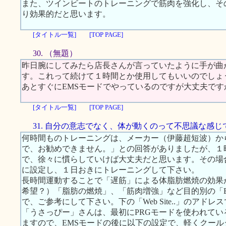
また、ツインビートのトレーニングで筋肉を強化し、そ
り効果的だと思います。
[タイトル一覧]
[TOP PAGE]
30. （無題）
昨日腕にしてみたら店長さんが言っていたように手が曲
す。これって続けて１時間とか使用してもいいのでしょ
あとすぐにEMSモードでやっているのですが大丈夫です
[タイトル一覧]
[TOP PAGE]
31. 自分の意志でなく、体が動くのって不思議な感じ
何時間ものトレーニングは、メーカー（伊藤超短波）か
で、お勧めできません。」との回答がありましたが、１
で、徐々に慣らしていけば大丈夫だと思います。その場
に設定し、１日おきにトレーニングして下さい。
長時間運動することで「遅筋」による体脂肪燃焼の効果
希望？）「脂肪の燃焼」、「筋肉増強」など目的別の「
で、ご参考にして下さい。下の「Web Site..」のアドレ
「うさっぴー」さんは、最初にPRGモードを使われて
ますので、EMSモードの後に以下の設定で、軽くクー