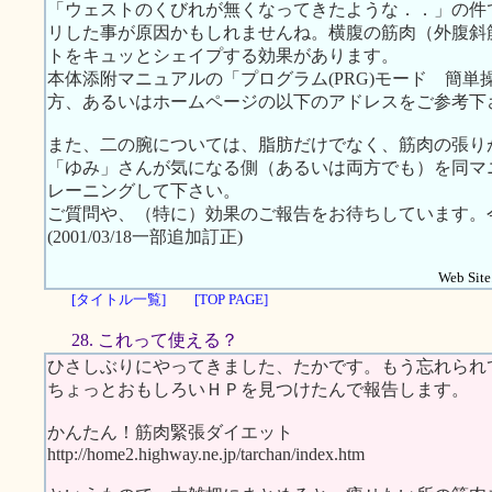
「ウェストのくびれが無くなってきたような．．」の件
リした事が原因かもしれませんね。横腹の筋肉（外腹斜
トをキュッとシェイプする効果があります。
本体添附マニュアルの「プログラム(PRG)モード 簡単操作
方、あるいはホームページの以下のアドレスをご参考下
また、二の腕については、脂肪だけでなく、筋肉の張り
「ゆみ」さんが気になる側（あるいは両方でも）を同マニュア
レーニングして下さい。
ご質問や、（特に）効果のご報告をお待ちしています。
(2001/03/18一部追加訂正)
Web Site.
[タイトル一覧]
[TOP PAGE]
28. これって使える？
ひさしぶりにやってきました、たかです。もう忘れられ
ちょっとおもしろいＨＰを見つけたんで報告します。
かんたん！筋肉緊張ダイエット
http://home2.highway.ne.jp/tarchan/index.htm