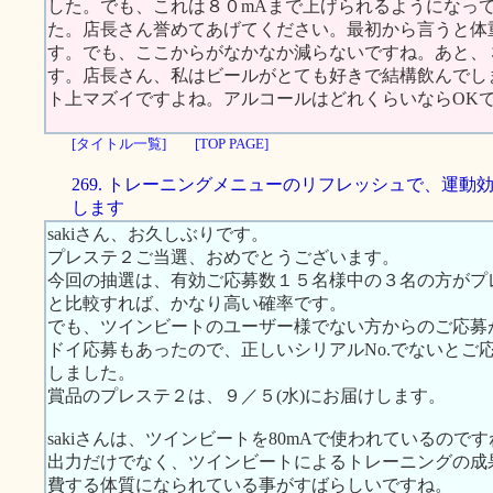
した。でも、これは８０mAまで上げられるようになっ
た。店長さん誉めてあげてください。最初から言うと体
す。でも、ここからがなかなか減らないですね。あと、
す。店長さん、私はビールがとても好きで結構飲んでし
ト上マズイですよね。アルコールはどれくらいならOK
[タイトル一覧]
[TOP PAGE]
269. トレーニングメニューのリフレッシュで、運動
します
sakiさん、お久しぶりです。
プレステ２ご当選、おめでとうございます。
今回の抽選は、有効ご応募数１５名様中の３名の方がプ
と比較すれば、かなり高い確率です。
でも、ツインビートのユーザー様でない方からのご応募
ドイ応募もあったので、正しいシリアルNo.でないとご
しました。
賞品のプレステ２は、９／５(水)にお届けします。
sakiさんは、ツインビートを80mAで使われているので
出力だけでなく、ツインビートによるトレーニングの成
費する体質になられている事がすばらしいですね。