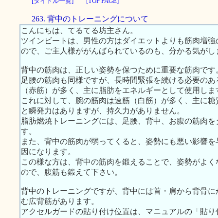
[タイトル一覧]
[TOP PAGE]
263. 背中のトレーニングについて
こんにちは、てるてる坊主さん。
ツインビートは、男性の方はダイエットよりも筋肉増強
ので、ご主人様ががんばられているのも、分かる気がし
背中の筋肉は、正しい姿勢を保つために重要な筋肉です
足腰の筋肉も同様ですが、長時間緊張を続ける必要のあ
（赤筋）が多く、主に脂肪をエネルギーとして使用しま
これに対して、腕の筋肉は速筋（白筋）が多く、主に糖
と瞬発力はありますが、持久力がありません。
脂肪燃焼トレーニングには、足腰、背中、お腹の筋肉を
す。
また、背中の筋肉が弱ってくると、姿勢にも悪い影響を
因になります。
この様な方は、背中の筋肉を鍛えることで、姿勢がよく
ので、腹筋も鍛えて下さい。
背中のトレーニングですが、背中には首・肩から背骨に
む広背筋があります。
アクセルガードの貼り付け位置は、マニュアルの「貼り付け