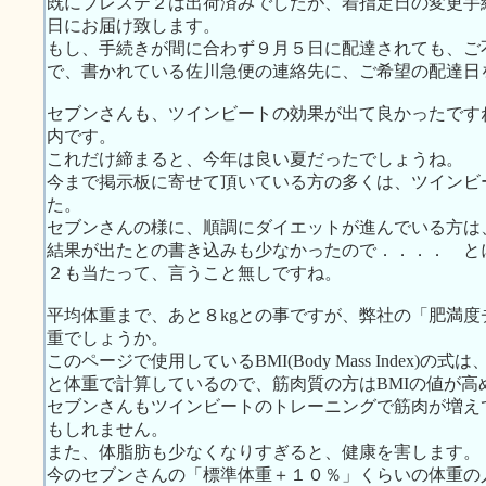
既にプレステ２は出荷済みでしたが、着指定日の変更手
日にお届け致します。
もし、手続きが間に合わず９月５日に配達されても、ご
で、書かれている佐川急便の連絡先に、ご希望の配達日
セブンさんも、ツインビートの効果が出て良かったです
内です。
これだけ締まると、今年は良い夏だったでしょうね。
今まで掲示板に寄せて頂いている方の多くは、ツインビ
た。
セブンさんの様に、順調にダイエットが進んでいる方は
結果が出たとの書き込みも少なかったので．．．． と
２も当たって、言うこと無しですね。
平均体重まで、あと８kgとの事ですが、弊社の「肥満
重でしょうか。
このページで使用しているBMI(Body Mass Index
と体重で計算しているので、筋肉質の方はBMIの値が高
セブンさんもツインビートのトレーニングで筋肉が増え
もしれません。
また、体脂肪も少なくなりすぎると、健康を害します。
今のセブンさんの「標準体重＋１０％」くらいの体重の