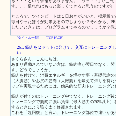
る・・・という余裕がありません。「うっ・・」(ｰ＿ｰ;
す。。。慣れればもっと楽しくできると思うのですが
ところで、ツインビートは１日おきがいいと、掲示板で
毎日やったほうが効果あるのでしょうか？それから、P
したいとき」は、プログラム４でやるのでしょうか？教
[タイトル一覧]
[TOP PAGE]
261. 筋肉を２セットに分けて、交互にトレーニング
い
さくらさん、こんにちは。
あまり運動されていない方は、筋肉痛が翌日でなく、翌
す。どうでしょうか。
筋肉を付けて、消費エネルギーを増やす事（基礎代謝の
（大胸筋）やお尻の筋肉（大殿筋）を鍛えて張りを持た
ップを実現するためには、効果的な筋肉トレーニングと
筋肉が付くのはトレーニング中でなく、トレーニング後
トレーニングで筋肉に強い負荷（最大筋力の70%以上）
するときにより強く太く修復されます。
これを「超回復」と言い、トレーニング部位で違いがあ