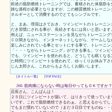
前述の脂肪燃焼トレーニングでは、蓄積された体脂肪を
雑な過程が必要となりますが、この糖質燃焼トレーニン
ネルギーとして消費するのでとてもシンプルです。
と、まあ、理屈はさておき、ツインビートのトレーニン
だき習慣にされる事が、長続きするには良いと思います
例えば、ニュースステーションを見ながらトレーニング
ＣＤ聞きながら、インターネットしながら、ゲームしな
楽しみにされている事とセットにする事で、トレーニン
「・・・ながらトレーニング」ができる事も、ツインビ
でも、ツインビートを使われると、どうしても眠くなる
た時間にツインビートを使われて、ゆっくりお休み下さ
じん太郎さん、これからもよろしくお願いします。
[タイトル一覧]
[TOP PAGE]
260. 筋肉痛にならない時は毎日やってもＯＫですか
店長さん、こんばんは！
２５日にツインビートが届いて、はりきって使っていま
いです。これで脂肪燃焼できるわぁ、と思えるからでしょうか
でもまだ慣れていないので（まだ３日目ですものね・・