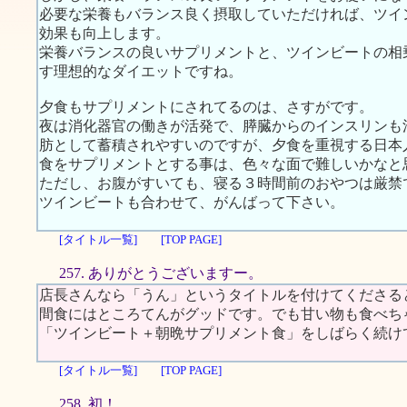
必要な栄養もバランス良く摂取していただければ、ツイ
効果も向上します。
栄養バランスの良いサプリメントと、ツインビートの相
す理想的なダイエットですね。
夕食もサプリメントにされてるのは、さすがです。
夜は消化器官の働きが活発で、膵臓からのインスリンも
肪として蓄積されやすいのですが、夕食を重視する日本
食をサプリメントとする事は、色々な面で難しいかなと
ただし、お腹がすいても、寝る３時間前のおやつは厳禁
ツインビートも合わせて、がんばって下さい。
[タイトル一覧]
[TOP PAGE]
257. ありがとうございますー。
店長さんなら「うん」というタイトルを付けてくださる
間食にはところてんがグッドです。でも甘い物も食べち
「ツインビート＋朝晩サプリメント食」をしばらく続け
[タイトル一覧]
[TOP PAGE]
258. 初！