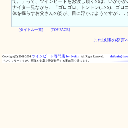
て。」って、ツインビートをお渡し頂くのは、いかがか
ナイター見ながら、「ゴロゴロ、トントン(TNS)、ゴロゴ
体を揺らすお父さんの姿が、目に浮かぶようですが．．
[タイトル一覧]
[TOP PAGE]
これ以降の発言
ツインビート専門店 by Netin.
shibata@net
Copyright(C) 2001-2004
All Right Reserved.
リンクフリーですが、画像や文章を複製転用する事は固く禁じます。