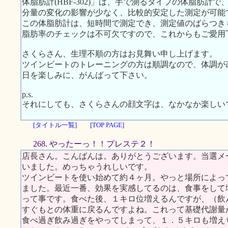
体脂肪計(HBF-302)」は、手で測るタイプの体脂肪計
分量の変化の影響が少なく、比較的安定した測定が可能
この体脂肪計は、短時間で測定でき、測定値のばらつき
脂肪率のチェックは不可欠ですので、これからもご愛用
さくらさん、生理不順の方はお見舞い申し上げます。
ツインビートのトレーニングの方は順調なので、体調が
日を楽しみに、がんばって下さい。
p.s.
それにしても、さくらさんの顔文字は、なかなか楽しい
[タイトル一覧]
[TOP PAGE]
268. やったーっ！！プレステ２！
店長さん。こんばんは。ありがとうございます。当選メ
いました。めっちゃうれしいです。
ツインビートを使い始めて約４ヶ月。やっと場所によって
ました。最近一番、効果を実感してるのは、食事をして
って事です。食べた後、１キロ位増えるんですが、（飲
すぐもとの体重に戻るんですよね。これって基礎代謝量
食べ過ぎ飲み過ぎをやってしまって、１．５キロも増え