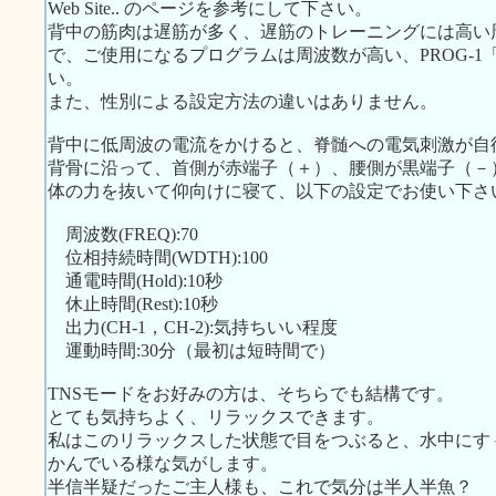
Web Site.. のページを参考にして下さい。
背中の筋肉は遅筋が多く、遅筋のトレーニングには高い周波数
で、ご使用になるプログラムは周波数が高い、PROG-
い。
また、性別による設定方法の違いはありません。
背中に低周波の電流をかけると、脊髄への電気刺激が自
背骨に沿って、首側が赤端子（＋）、腰側が黒端子（－
体の力を抜いて仰向けに寝て、以下の設定でお使い下さ
周波数(FREQ):70
位相持続時間(WDTH):100
通電時間(Hold):10秒
休止時間(Rest):10秒
出力(CH-1，CH-2):気持ちいい程度
運動時間:30分（最初は短時間で）
TNSモードをお好みの方は、そちらでも結構です。
とても気持ちよく、リラックスできます。
私はこのリラックスした状態で目をつぶると、水中にす
かんでいる様な気がします。
半信半疑だったご主人様も、これで気分は半人半魚？