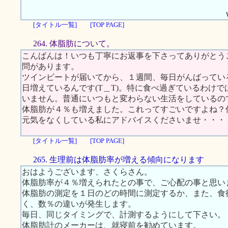
[タイトル一覧]
[TOP PAGE]
264. 体脂肪について。
こんばんは！いつも丁寧にお返事を下さってありがとうござ
問があります。
ツインビートが届いてから、１週間、毎日がんばってい
日増えているんです(T＿T)。特に食べ過ぎているわけ
いません。普通にいつもと変わらない生活をしているの
体脂肪が４％も増えました。これってすごいですよね？
元気をなくしている私にアドバイスくださいませ・・・・よ
[タイトル一覧]
[TOP PAGE]
265. 生理前は体脂肪率が増える傾向になります
おはようございます、さくらさん。
体脂肪率が４％増えられたとの事で、ご心配の事と思い
体脂肪の測定を１日のどの時間に測定するか、また、食
く、数％の違いが発生します。
毎日、同じタイミングで、計測するようにして下さい。
体脂肪計のメーカーは、就寝前を勧めています。