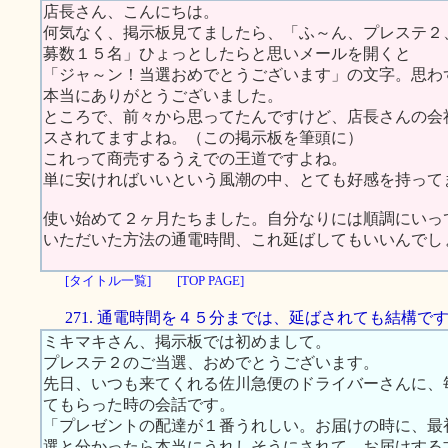
店長さん、こんにちは。
何気なく、掲示板見てましたら、「ふ～ん、プレステ２
募数１５名」ひょっとしたらと思いメールを開くと
「ジャ～ン！当選おめでとうございます」の文字。思わ
本当にありがとうございました。
ところで、前々から思ってたんですけど、店長さんの会
スされてますよね。（この掲示板を筆頭に）
これって商売するうえでの王道ですよね。
単に安ければいいという風潮の中、とても好感を持って
使い始めて２ヶ月たちました。自分なりには順調にいっ
いただいた方法の通電時間、これ延ばしてもいいんでし
[タイトル一覧]
[TOP PAGE]
271. 通電時間を４５分までは、延ばされても結構で
ミキマキさん、掲示板では初めまして。
プレステ２のご当選、おめでとうございます。
先日、いつも来てくれる佐川急便のドライバーさんに、
てもらった時の会話です。
「プレゼントの配達が１番うれしい。お届けの時に、最
選と分かったら本当にうれしそうにされて、お届けする