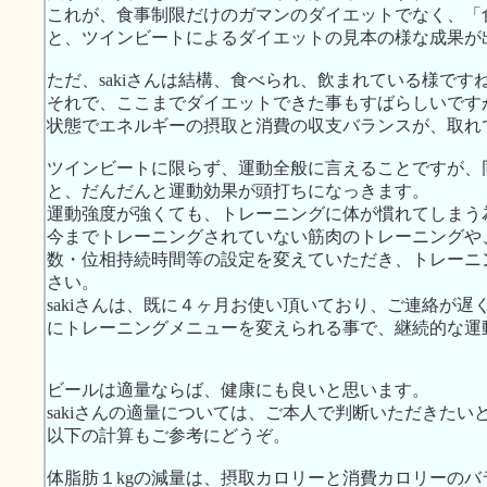
これが、食事制限だけのガマンのダイエットでなく、「
と、ツインビートによるダイエットの見本の様な成果が
ただ、sakiさんは結構、食べられ、飲まれている様です
それで、ここまでダイエットできた事もすばらしいです
状態でエネルギーの摂取と消費の収支バランスが、取れ
ツインビートに限らず、運動全般に言えることですが、
と、だんだんと運動効果が頭打ちになっきます。
運動強度が強くても、トレーニングに体が慣れてしまう
今までトレーニングされていない筋肉のトレーニングや
数・位相持続時間等の設定を変えていただき、トレーニ
さい。
sakiさんは、既に４ヶ月お使い頂いており、ご連絡が
にトレーニングメニューを変えられる事で、継続的な運
ビールは適量ならば、健康にも良いと思います。
sakiさんの適量については、ご本人で判断いただきた
以下の計算もご参考にどうぞ。
体脂肪１kgの減量は、摂取カロリーと消費カロリーのバラン