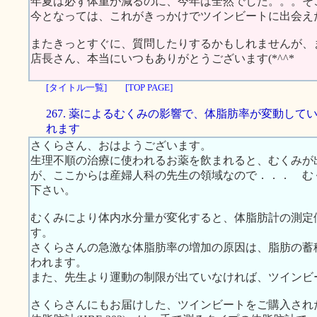
年夏は必ず体重が減るのに、今年は全然でした。。。そ
今となっては、これがきっかけでツインビートに出会え
またきっとすぐに、質問したりするかもしれませんが、
店長さん、本当にいつもありがとうございます(*^^*ゞ
[タイトル一覧]
[TOP PAGE]
267. 薬によるむくみの影響で、体脂肪率が変動して
れます
さくらさん、おはようございます。
生理不順の治療に使われるお薬を飲まれると、むくみが
が、ここからは産婦人科の先生の領域なので．．． む
下さい。
むくみにより体内水分量が変化すると、体脂肪計の測定
す。
さくらさんの急激な体脂肪率の増加の原因は、脂肪の蓄
われます。
また、先生より運動の制限が出ていなければ、ツインビ
さくらさんにもお届けした、ツインビートをご購入され