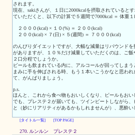
されます。
現在、sakiさんが、１日に2000kcalを摂取されてい
ていただくと、以下の計算で５週間で7000kcal ＝ 体重
２０００(kcal) × １０(%) ＝ ２００(kcal)
２００(kcal) × ７(日) × ５(週間) ＝ ７０００(kcal)
のんびりダイエットですが、大幅な減量はリバウンドを
がありますが、１０％だけ減量していただくのは、ご飯
２口分程でしょうか。
ビールも飲まれている内に、アルコールが回ってしまう
まみに手を伸ばされる時、もう１本いこうかなと思われ
て、がんばりましょう。
p.s.
ほんと、これから食べ物もおいしくなり、ビールもおい
でも、プレステ２が届いても、ツインビートしながら、
と（妙にリアリティがあるかもしれませんが）、悪酔い
[タイトル一覧]
[TOP PAGE]
270. ルンルン プレステ２