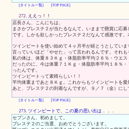
[タイトル一覧]
[TOP PAGE]
272. ええっ！！
店長さん、こんにちは。
まさかプレステ２が当たるなんて。いままで懸賞に応募
です。しかも欲しかったプレステ２だなんて感激です。
ツインビートを使い始めて４ヶ月半が経とうとしていま
言っていいほど「やせた」って言われるんです。それも
私の体は、体重８３Ｋｇ・体脂肪率平均２６％・ウエス
だったのに、今は体重７１Ｋｇ・体脂肪率平均１８％・
ったんです。
ツインビートって素晴らしい！！
平均体重まであと８Ｋｇ。これからもツインビートを愛
あと、プレステ２の到着なんですが、９／７（金）にし
[タイトル一覧]
[TOP PAGE]
273. ツインビートで、この夏の思い出は．．．
セブンさん、初めまして。
プレステ２のご当選、おめでとうございます。