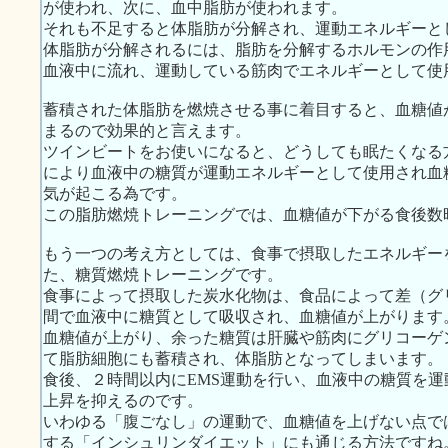
が使われ、次に、血中脂肪が使われます。
それも不足すると体脂肪が分解され、運動エネルギーと
体脂肪が分解されるには、脂肪を分解するホルモンの作
血液中に流れ、運動している筋肉でエネルギーとして使
蓄積された体脂肪を燃焼させる事に着目すると、血糖値
まるので効果的と言えます。
ツインビートをお使いになると、どうしても眠たくなる
により血液中の糖質が運動エネルギーとして使用され血
気が起こる為です。
この脂肪燃焼トレーニングでは、血糖値が下がる食後数
もう一つの考え方としては、食事で摂取したエネルギー
た、糖質燃焼トレーニングです。
食事によって摂取した炭水化物は、食品によって差（グ
間で血液中に糖質として吸収され、血糖値が上がります
血糖値が上がり、余った糖質は肝臓や筋肉にグリコーゲ
て脂肪細胞にも蓄積され、体脂肪となってしまいます。
食後、２時間以内にEMS運動を行い、血液中の糖質を
上昇を抑えるのです。
いわゆる「腹ごなし」の運動で、血糖値を上げない点で
する「インシュリンダイエット」にも通じる方法ですね