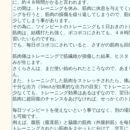
に、約４８時間かかると言われます。
この間は、トレーニングを休み、筋肉に休息を与えてく
ングを行うと、筋肉の損傷を繰り返してしまうので、筋
少してしまう事があります。
その為に、ツインビートのトレーニングも１日おきのト
筋肉は、結構打たれ強く、ボコボコにされても、４８時
習いたいものですね。
でも、毎日ボコボコにされていると、さすがの筋肉も回
筋肉痛はトレーニングで筋繊維が損傷した結果、ヒスタ
みが生じます。
さくらさんは、まだ使い始められたところなので、あま
ん。
また、トレーニングした筋肉をストレッチされたら、痛
十分な出力（50mAが効果的な出力の目安）でトレーニ
少なくても、トレーニング効果はあるはずなので、翌日
筋肉に超回復のチャンスをあげなければ、せっかくのト
毎日ツインビートを使えないという事ではなく、別の場
も可能です。
例えば、腹筋（腹直筋）と脇腹の筋肉（外腹斜筋）を毎
トレーニングされたい筋肉を２セットに分けて、交互に