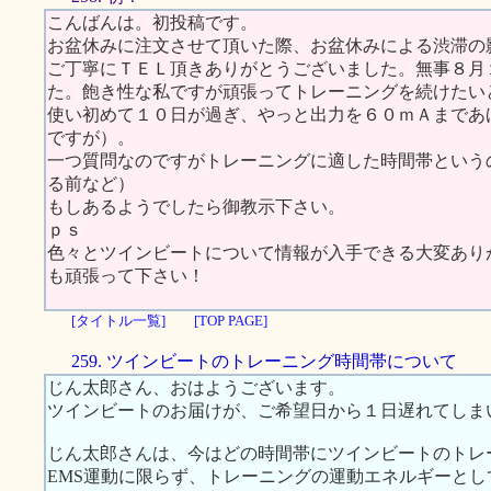
こんばんは。初投稿です。
お盆休みに注文させて頂いた際、お盆休みによる渋滞の
ご丁寧にＴＥＬ頂きありがとうございました。無事８月
た。飽き性な私ですが頑張ってトレーニングを続けたい
使い初めて１０日が過ぎ、やっと出力を６０ｍＡまであ
ですが）。
一つ質問なのですがトレーニングに適した時間帯という
る前など）
もしあるようでしたら御教示下さい。
ｐｓ
色々とツインビートについて情報が入手できる大変あり
も頑張って下さい！
[タイトル一覧]
[TOP PAGE]
259. ツインビートのトレーニング時間帯について
じん太郎さん、おはようございます。
ツインビートのお届けが、ご希望日から１日遅れてしま
じん太郎さんは、今はどの時間帯にツインビートのトレ
EMS運動に限らず、トレーニングの運動エネルギーと