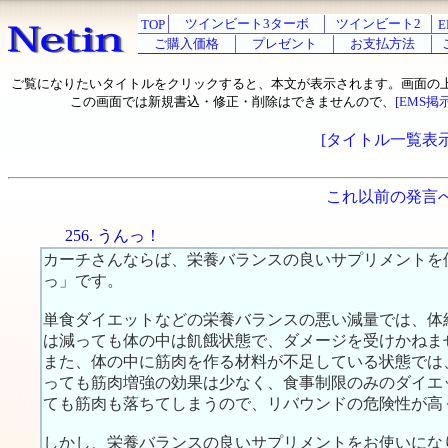
ツインビート3ターボ
ツインビート2
TOP
E
ご購入価格
プレゼント
お支払方法
ご覧になりたいタイトルをクリックすると、本文が表示されます。画面の
この画面では新規書込・修正・削除はできませんので、
[EMS掲
[タイトル一覧表示
これ以前の発言
256. うんっ！
カーチさんならば、栄養バランスの良いサプリメントを
っ」です。
単食ダイエットなどの栄養バランスの悪い減量では、体
は減っても体の中は飢餓状態で、ダメージを受けかねま
また、体の中に筋肉を作る材料が不足している状態では
っても筋肉増強の効果は少なく、食事制限のみのダイエ
ても筋肉も落ちてしまうので、リバウンドの危険性が高
しかし、栄養バランスの良いサプリメントをお使いにな