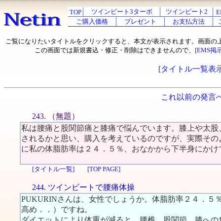
ツインビート3ターボ
ツインビート2
TOP
E
ご購入価格
プレゼント
お支払方法
ご覧になりたいタイトルをクリックすると、本文が表示されます。画面の
この画面では新規書込・修正・削除はできませんので、
[EMS掲
[タイトル一覧表示
これ以前の発言
243. （無題）
私は腰痛と股関節痛と膝痛で悩んでいます。膝上や太股
されるかと思い、購入を考えているのですが、実際その
に私の体脂肪率は２４．５％、おなかから下半身にかけ
[タイトル一覧]
[TOP PAGE]
244. ツインビートで腰痛体操
PUKURINさんは、女性でしょうか。体脂肪率２４．
高め．．）ですね。
ダイエットにより体重が減ると、腰椎、股関節、膝への