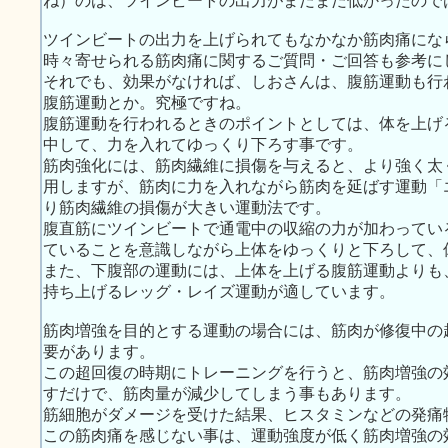
ね）のは、ツインビートの出力がまだまだ低かったので
ツインビートの出力を上げられてもなかなか筋肉痛にな
時々寄せられる筋肉痛に関するご質問・ご回答も参考に
それでも、効果がなければ、しおさんは、腹筋運動も行
腹筋運動とか。究極ですね。
腹筋運動を行われるときのポイントとしては、体を上げ
中して、力を入れてゆっくり下ろす事です。
筋肉強化には、筋肉繊維に損傷を与えると、より強く太
用しますが、筋肉に力を入れながら筋肉を延ばす運動「
り筋肉繊維の損傷が大きい運動法です。
腹直筋にツインビートで通電中の収縮の力が加わってい
ていることを意識しながら上体をゆっくりと下ろして、
また、下腹部の運動には、上体を上げる腹筋運動よりも
持ち上げるレッグ・レイズ運動が適しています。
筋肉増強を目的とする運動の場合には、筋肉が修復中の
要があります。
この超回復の時期にトレーニングを行うと、筋肉増強の
すだけで、筋肉量が減少してしまう事もあります。
筋細胞がダメージを受けた結果、ヒスタミンなどの発痛
この筋肉痛を感じない事は、運動強度が低く筋肉増強の