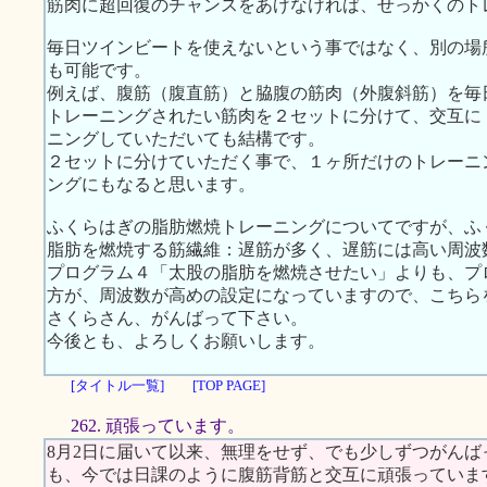
筋肉に超回復のチャンスをあげなければ、せっかくのト
毎日ツインビートを使えないという事ではなく、別の場
も可能です。
例えば、腹筋（腹直筋）と脇腹の筋肉（外腹斜筋）を毎
トレーニングされたい筋肉を２セットに分けて、交互に
ニングしていただいても結構です。
２セットに分けていただく事で、１ヶ所だけのトレーニ
ングにもなると思います。
ふくらはぎの脂肪燃焼トレーニングについてですが、ふ
脂肪を燃焼する筋繊維：遅筋が多く、遅筋には高い周波
プログラム４「太股の脂肪を燃焼させたい」よりも、プ
方が、周波数が高めの設定になっていますので、こちら
さくらさん、がんばって下さい。
今後とも、よろしくお願いします。
[タイトル一覧]
[TOP PAGE]
262. 頑張っています。
8月2日に届いて以来、無理をせず、でも少しずつがん
も、今では日課のように腹筋背筋と交互に頑張っていま