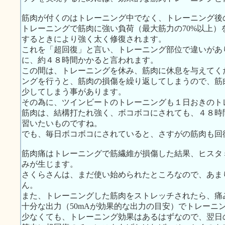
筋肉が付くのはトレーニング中でなく、トレーニング後
トレーニングで筋肉に強い負荷（最大筋力の70%以上）
するときにより強く太く修復されます。
これを「超回復」と言い、トレーニング部位で違いがあ
に、約４８時間かかると言われます。
この間は、トレーニングを休み、筋肉に休息を与えてく
ングを行うと、筋肉の損傷を繰り返してしまうので、筋
少してしまう事があります。
その為に、ツインビートのトレーニングも１日おきのト
筋肉は、結構打たれ強く、ボコボコにされても、４８時
習いたいものですね。
でも、毎日ボコボコにされていると、さすがの筋肉も回
筋肉痛はトレーニングで筋繊維が損傷した結果、ヒスタ
みが生じます。
さくらさんは、まだ使い始められたところなので、あま
ん。
また、トレーニングした筋肉をストレッチされたら、痛
十分な出力（50mAが効果的な出力の目安）でトレーニ
少なくても、トレーニング効果はあるはずなので、翌日