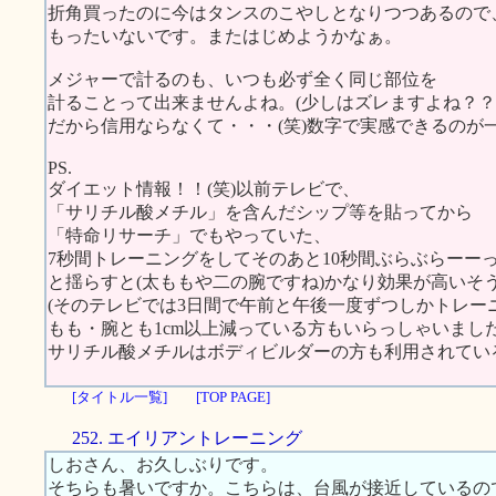
折角買ったのに今はタンスのこやしとなりつつあるので
もったいないです。またはじめようかなぁ。
メジャーで計るのも、いつも必ず全く同じ部位を
計ることって出来ませんよね。(少しはズレますよね？？
だから信用ならなくて・・・(笑)数字で実感できるのが
PS.
ダイエット情報！！(笑)以前テレビで、
「サリチル酸メチル」を含んだシップ等を貼ってから
「特命リサーチ」でもやっていた、
7秒間トレーニングをしてそのあと10秒間ぶらぶらーー
と揺らすと(太ももや二の腕ですね)かなり効果が高いそ
(そのテレビでは3日間で午前と午後一度ずつしかトレー
もも・腕とも1cm以上減っている方もいらっしゃいました
サリチル酸メチルはボディビルダーの方も利用されてい
[タイトル一覧]
[TOP PAGE]
252. エイリアントレーニング
しおさん、お久しぶりです。
そちらも暑いですか。こちらは、台風が接近しているの