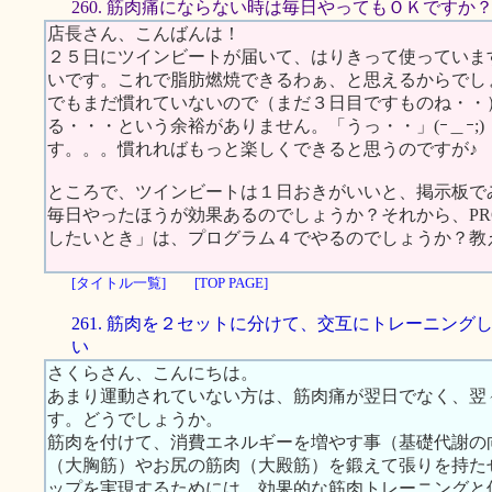
260. 筋肉痛にならない時は毎日やってもＯＫですか
店長さん、こんばんは！
２５日にツインビートが届いて、はりきって使っていま
いです。これで脂肪燃焼できるわぁ、と思えるからでしょうか
でもまだ慣れていないので（まだ３日目ですものね・・
る・・・という余裕がありません。「うっ・・」(ｰ＿ｰ;
す。。。慣れればもっと楽しくできると思うのですが
ところで、ツインビートは１日おきがいいと、掲示板で
毎日やったほうが効果あるのでしょうか？それから、P
したいとき」は、プログラム４でやるのでしょうか？教
[タイトル一覧]
[TOP PAGE]
261. 筋肉を２セットに分けて、交互にトレーニング
い
さくらさん、こんにちは。
あまり運動されていない方は、筋肉痛が翌日でなく、翌
す。どうでしょうか。
筋肉を付けて、消費エネルギーを増やす事（基礎代謝の
（大胸筋）やお尻の筋肉（大殿筋）を鍛えて張りを持た
ップを実現するためには、効果的な筋肉トレーニングと