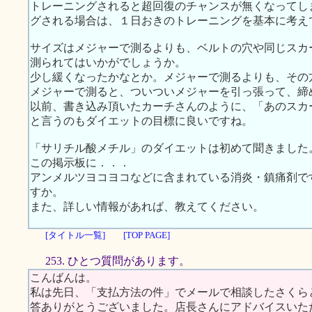
トレーニングされると超回復のチャンスが無くなってし
グされる場合は、１日おきのトレーニングを基本に考え
サイズはメジャーで測るよりも、ベルトの穴や同じスカ
測られてはいかがでしょうか。
少し緩くなったかなとか。メジャーで測るよりも、その
メジャーで測ると、ついついメジャーを引っ張って、締
以前、書き込み頂いたカーチさんのように、「あのスカ
と言うのもダイエットの目標に良いですね。
「サリチル酸メチル」のダイエットは初めて聞きました
この掲示板に．．．
アンメルツヨコヨコなどに含まれている消炎・鎮痛剤で
すか。
また、詳しい情報があれば、教えてください。
[タイトル一覧]
[TOP PAGE]
253. ひとつ質問があります。
こんばんは。
私は先日、「支払方法の件」でメールで相談したさくら
答ありがとうございました。店長さんにアドバイスいた