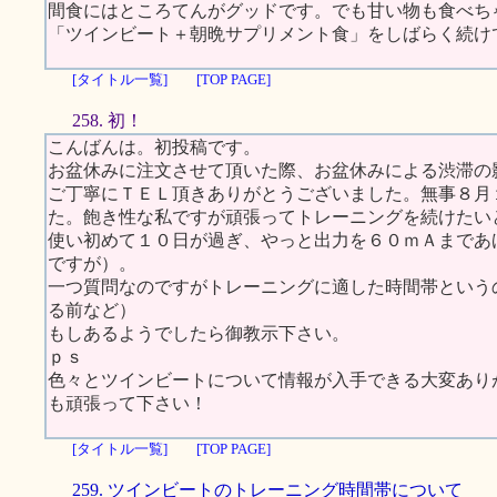
間食にはところてんがグッドです。でも甘い物も食べち
「ツインビート＋朝晩サプリメント食」をしばらく続け
[タイトル一覧]
[TOP PAGE]
258. 初！
こんばんは。初投稿です。
お盆休みに注文させて頂いた際、お盆休みによる渋滞の
ご丁寧にＴＥＬ頂きありがとうございました。無事８月
た。飽き性な私ですが頑張ってトレーニングを続けたい
使い初めて１０日が過ぎ、やっと出力を６０ｍＡまであ
ですが）。
一つ質問なのですがトレーニングに適した時間帯という
る前など）
もしあるようでしたら御教示下さい。
ｐｓ
色々とツインビートについて情報が入手できる大変あり
も頑張って下さい！
[タイトル一覧]
[TOP PAGE]
259. ツインビートのトレーニング時間帯について