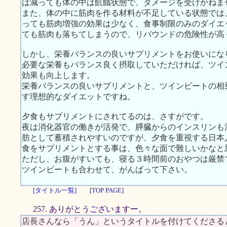
は減っても体の中は飢餓状態で、ダメージを受けかねま
また、体の中に筋肉を作る材料が不足している状態では
っても筋肉増強の効果は少なく、食事制限のみのダイエ
ても筋肉も落ちてしまうので、リバウンドの危険性が高
しかし、栄養バランスの良いサプリメントをお使いにな
必要な栄養もバランス良く摂取していただければ、ツイ
効果も向上します。
栄養バランスの良いサプリメントと、ツインビートの相
す理想的なダイエットですね。
夕食もサプリメントにされてるのは、さすがです。
夜は消化器官の働きが活発で、膵臓からのインスリンも
肪として蓄積されやすいのですが、夕食を重視する日本
食をサプリメントとする事は、色々な面で難しいかなと
ただし、お腹がすいても、寝る３時間前のおやつは厳禁
ツインビートも合わせて、がんばって下さい。
[タイトル一覧]
[TOP PAGE]
257. ありがとうございますー。
店長さんなら「うん」というタイトルを付けてくださる