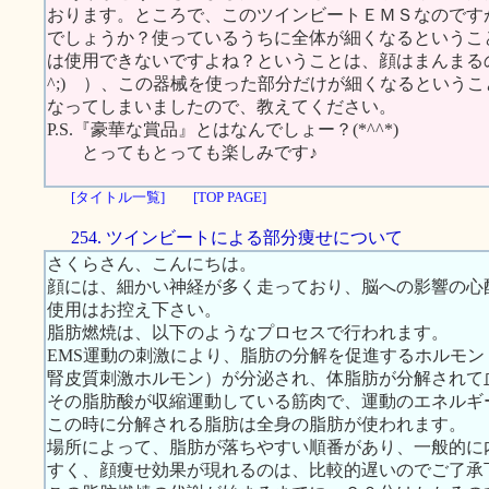
おります。ところで、このツインビートＥＭＳなのです
でしょうか？使っているうちに全体が細くなるというこ
は使用できないですよね？ということは、顔はまんまるの
^;) ）、この器械を使った部分だけが細くなるという
なってしまいましたので、教えてください。
P.S.『豪華な賞品』とはなんでしょー？(*^^*)
とってもとっても楽しみです♪
[タイトル一覧]
[TOP PAGE]
254. ツインビートによる部分痩せについて
さくらさん、こんにちは。
顔には、細かい神経が多く走っており、脳への影響の心
使用はお控え下さい。
脂肪燃焼は、以下のようなプロセスで行われます。
EMS運動の刺激により、脂肪の分解を促進するホルモ
腎皮質刺激ホルモン）が分泌され、体脂肪が分解されて
その脂肪酸が収縮運動している筋肉で、運動のエネルギ
この時に分解される脂肪は全身の脂肪が使われます。
場所によって、脂肪が落ちやすい順番があり、一般的に
すく、顔痩せ効果が現れるのは、比較的遅いのでご了承