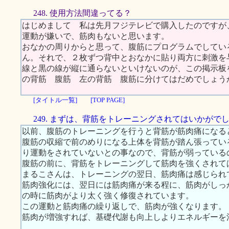
248. 使用方法間違ってる？
はじめまして 私は先月フジテレビで購入したのですが
運動が嫌いで、筋肉もないと思います。
おなかの周りからと思って、腹筋にプログラムでしてい
ん。それで、２枚ずつ背中とおなかに貼り両方に刺激を
線と黒の線が縦に通らないといけないのが、この掲示板
の背筋 腹筋 左の背筋 腹筋に分けてはだめでしょう
[タイトル一覧]
[TOP PAGE]
249. まずは、背筋をトレーニングされてはいかがで
以前、腹筋のトレーニングを行うと背筋が筋肉痛になる
腹筋の収縮で前のめりになる上体を背筋が踏ん張ってい
り運動をされていないとの事なので、背筋が弱っている
腹筋の前に、背筋をトレーニングして筋肉を強くされて
まるこさんは、トレーニングの翌日、筋肉痛は感じられ
筋肉強化には、翌日には筋肉痛が来る程に、筋肉がしっ
の時に筋肉がより太く強く修復されています。
この運動と筋肉痛の繰り返しで、筋肉が強くなります。
筋肉が増強すれば、基礎代謝も向上しよりエネルギーを