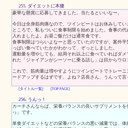
255. ダイエットに本腰
豪華な懸賞に応募してきました。当たるといいなー。
今日は全身筋肉痛なので、ツインビートはお休みしてい
ところで、私もついに食事制限を始めました。食事の代
入れましたよ。お昼ご飯だけは通常食です。
食事制限はつらいよなーと思っていたのですが、案外平
っぱい食べていたかがわかって、ぞっとしました。
運動量を増やしても、結局それ以上に食べていればダメ
れた「ジャイアンがシーソーに乗る話し」は目からウロ
これで、筋肉量は増やすようにツインビートでトレーニ
ードアップするはずです。よね？店長さん、うんって言
[タイトル一覧]
[TOP PAGE]
256. うんっ！
カーチさんならば、栄養バランスの良いサプリメントを
っ」です。
単食ダイエットなどの栄養バランスの悪い減量では、体