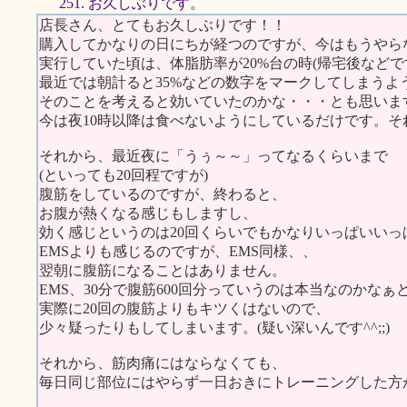
251. お久しぶりです。
店長さん、とてもお久しぶりです！！
購入してかなりの日にちが経つのですが、今はもうやらな
実行していた頃は、体脂肪率が20%台の時(帰宅後などで
最近では朝計ると35%などの数字をマークしてしまうよう
そのことを考えると効いていたのかな・・・とも思いま
今は夜10時以降は食べないようにしているだけです。
それから、最近夜に「うぅ～～」ってなるくらいまで
(といっても20回程ですが)
腹筋をしているのですが、終わると、
お腹が熱くなる感じもしますし、
効く感じというのは20回くらいでもかなりいっぱいいっ
EMSよりも感じるのですが、EMS同様、、
翌朝に腹筋になることはありません。
EMS、30分で腹筋600回分っていうのは本当なのかなぁ
実際に20回の腹筋よりもキツくはないので、
少々疑ったりもしてしまいます。(疑い深いんです^^;;)
それから、筋肉痛にはならなくても、
毎日同じ部位にはやらず一日おきにトレーニングした方