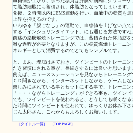
血糖値が上がり、余った糖質は肝臓や筋肉にグリコーゲ
て脂肪細胞にも蓄積され、体脂肪となってしまいます。
食後、２時間以内にEMS運動を行い、血液中の糖質を
上昇を抑えるのです。
いわゆる「腹ごなし」の運動で、血糖値を上げない点で
する「インシュリンダイエット」にも通じる方法ですね
前述の脂肪燃焼トレーニングでは、蓄積された体脂肪を
雑な過程が必要となりますが、この糖質燃焼トレーニン
ネルギーとして消費するのでとてもシンプルです。
と、まあ、理屈はさておき、ツインビートのトレーニン
だき習慣にされる事が、長続きするには良いと思います
例えば、ニュースステーションを見ながらトレーニング
ＣＤ聞きながら、インターネットしながら、ゲームしな
楽しみにされている事とセットにする事で、トレーニン
「・・・ながらトレーニング」ができる事も、ツインビ
でも、ツインビートを使われると、どうしても眠くなる
た時間にツインビートを使われて、ゆっくりお休み下さ
じん太郎さん、これからもよろしくお願いします。
[タイトル一覧]
[TOP PAGE]