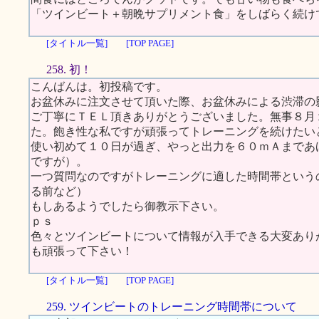
「ツインビート＋朝晩サプリメント食」をしばらく続け
[タイトル一覧]
[TOP PAGE]
258. 初！
こんばんは。初投稿です。
お盆休みに注文させて頂いた際、お盆休みによる渋滞の
ご丁寧にＴＥＬ頂きありがとうございました。無事８月
た。飽き性な私ですが頑張ってトレーニングを続けたい
使い初めて１０日が過ぎ、やっと出力を６０ｍＡまであ
ですが）。
一つ質問なのですがトレーニングに適した時間帯という
る前など）
もしあるようでしたら御教示下さい。
ｐｓ
色々とツインビートについて情報が入手できる大変あり
も頑張って下さい！
[タイトル一覧]
[TOP PAGE]
259. ツインビートのトレーニング時間帯について