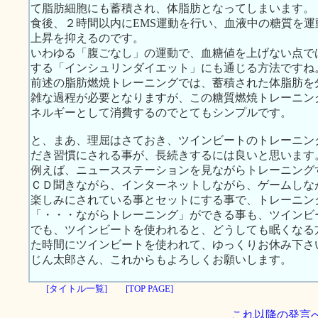
て脂肪細胞にも蓄積され、体脂肪となってしまいます。
食後、２時間以内にEMS運動を行い、血液中の糖質を
上昇を抑えるのです。
いわゆる「腹ごなし」の運動で、血糖値を上げない点で
する「インシュリンダイエット」にも通じる方法ですね
前述の脂肪燃焼トレーニングでは、蓄積された体脂肪を
雑な過程が必要となりますが、この糖質燃焼トレーニン
ネルギーとして消費するのでとてもシンプルです。
と、まあ、理屈はさておき、ツインビートのトレーニン
だき習慣にされる事が、長続きするには良いと思います
例えば、ニュースステーションを見ながらトレーニング
ＣＤ聞きながら、インターネットしながら、ゲームしな
楽しみにされている事とセットにする事で、トレーニン
「・・・ながらトレーニング」ができる事も、ツインビ
でも、ツインビートを使われると、どうしても眠くなる
た時間にツインビートを使われて、ゆっくりお休み下さ
じん太郎さん、これからもよろしくお願いします。
[タイトル一覧]
[TOP PAGE]
これ以降の発言