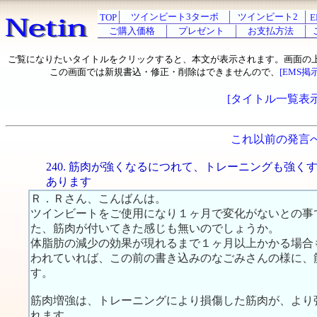
ツインビート3ターボ
ツインビート2
TOP
E
ご購入価格
プレゼント
お支払方法
ご覧になりたいタイトルをクリックすると、本文が表示されます。画面の
この画面では新規書込・修正・削除はできませんので、
[EMS掲
[タイトル一覧表示
これ以前の発言
240. 筋肉が強くなるにつれて、トレーニングも強く
あります
Ｒ．Ｒさん、こんばんは。
ツインビートをご使用になり１ヶ月で変化がないとの事
た、筋肉が付いてきた感じも無いのでしょうか。
体脂肪の減少の効果が現れるまで１ヶ月以上かかる場合
われていれば、この前の書き込みのなごみさんの様に、
す。
筋肉増強は、トレーニングにより損傷した筋肉が、より
れます。