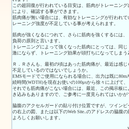
この超回復が行われている目安は、筋肉がトレーニング
により、確認する事ができます。
筋肉痛が無い場合には、有効なトレーニングが行われて
レーニング強度が不足している事が考えられます。
筋肉が強くなるにつれて、さらに筋肉を強くするには、
負荷の原則と言います。
トレーニングによって強くなった筋肉にとっては、同じ
激にならず、トレーニング効果が頭打ちになってしまう
Ｒ．Ｒさんも、最初の頃はあった筋肉痛が、最近は感じ
不足しているのではないでしょうか。
EMSモードでご使用になられる場合に、出力は既に80
続時間(WDTH)を現在お使いの100μsから徐々に上げ
それでも筋肉痛がこない場合には、最近、この掲示板に
き込みもありますので、ご参考に一度見られてはいかが
脇腹のアクセルガードの貼り付け位置ですが、ツインビート
の右上の図、または以下のWeb Site..のアドレスの
よろしくお願いします。