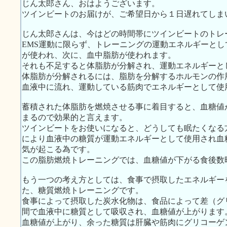
じん太郎さん、おはようございます。
ツインビートのお届けが、ご希望日から１日遅れてしま
じん太郎さんは、今はどの時間帯にツインビートのトレ
EMS運動に限らず、トレーニングの運動エネルギーと
が使われ、次に、血中脂肪が使われます。
それも不足すると体脂肪が分解され、運動エネルギーと
体脂肪が分解されるには、脂肪を分解するホルモンの作
血液中に流れ、運動している筋肉でエネルギーとして使
蓄積された体脂肪を燃焼させる事に着目すると、血糖値
まるので効果的と言えます。
ツインビートをお使いになると、どうしても眠たくなる
により血液中の糖質が運動エネルギーとして使用され血
気が起こる為です。
この脂肪燃焼トレーニングでは、血糖値が下がる食後数
もう一つの考え方としては、食事で摂取したエネルギー
た、糖質燃焼トレーニングです。
食事によって摂取した炭水化物は、食品によって差（グ
間で血液中に糖質として吸収され、血糖値が上がります
血糖値が上がり、余った糖質は肝臓や筋肉にグリコーゲ