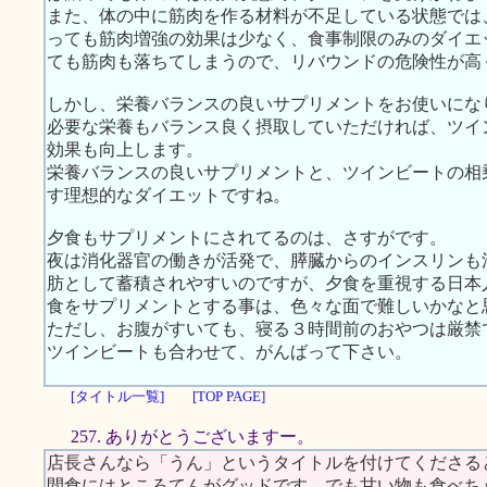
また、体の中に筋肉を作る材料が不足している状態では
っても筋肉増強の効果は少なく、食事制限のみのダイエ
ても筋肉も落ちてしまうので、リバウンドの危険性が高
しかし、栄養バランスの良いサプリメントをお使いにな
必要な栄養もバランス良く摂取していただければ、ツイ
効果も向上します。
栄養バランスの良いサプリメントと、ツインビートの相
す理想的なダイエットですね。
夕食もサプリメントにされてるのは、さすがです。
夜は消化器官の働きが活発で、膵臓からのインスリンも
肪として蓄積されやすいのですが、夕食を重視する日本
食をサプリメントとする事は、色々な面で難しいかなと
ただし、お腹がすいても、寝る３時間前のおやつは厳禁
ツインビートも合わせて、がんばって下さい。
[タイトル一覧]
[TOP PAGE]
257. ありがとうございますー。
店長さんなら「うん」というタイトルを付けてくださる
間食にはところてんがグッドです。でも甘い物も食べち