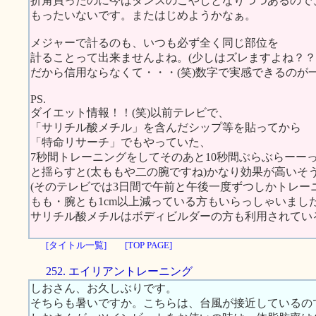
折角買ったのに今はタンスのこやしとなりつつあるので
もったいないです。またはじめようかなぁ。
メジャーで計るのも、いつも必ず全く同じ部位を
計ることって出来ませんよね。(少しはズレますよね？？
だから信用ならなくて・・・(笑)数字で実感できるのが
PS.
ダイエット情報！！(笑)以前テレビで、
「サリチル酸メチル」を含んだシップ等を貼ってから
「特命リサーチ」でもやっていた、
7秒間トレーニングをしてそのあと10秒間ぶらぶらーー
と揺らすと(太ももや二の腕ですね)かなり効果が高いそ
(そのテレビでは3日間で午前と午後一度ずつしかトレー
もも・腕とも1cm以上減っている方もいらっしゃいました
サリチル酸メチルはボディビルダーの方も利用されてい
[タイトル一覧]
[TOP PAGE]
252. エイリアントレーニング
しおさん、お久しぶりです。
そちらも暑いですか。こちらは、台風が接近しているの