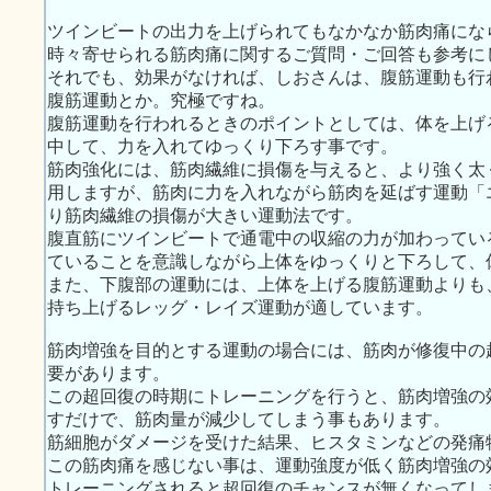
ツインビートの出力を上げられてもなかなか筋肉痛にな
時々寄せられる筋肉痛に関するご質問・ご回答も参考に
それでも、効果がなければ、しおさんは、腹筋運動も行
腹筋運動とか。究極ですね。
腹筋運動を行われるときのポイントとしては、体を上げ
中して、力を入れてゆっくり下ろす事です。
筋肉強化には、筋肉繊維に損傷を与えると、より強く太
用しますが、筋肉に力を入れながら筋肉を延ばす運動「
り筋肉繊維の損傷が大きい運動法です。
腹直筋にツインビートで通電中の収縮の力が加わってい
ていることを意識しながら上体をゆっくりと下ろして、
また、下腹部の運動には、上体を上げる腹筋運動よりも
持ち上げるレッグ・レイズ運動が適しています。
筋肉増強を目的とする運動の場合には、筋肉が修復中の
要があります。
この超回復の時期にトレーニングを行うと、筋肉増強の
すだけで、筋肉量が減少してしまう事もあります。
筋細胞がダメージを受けた結果、ヒスタミンなどの発痛
この筋肉痛を感じない事は、運動強度が低く筋肉増強の
トレーニングされると超回復のチャンスが無くなってし