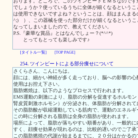
おります。ところで、このツインビートＥＭＳなのです
でしょうか？使っているうちに全体が細くなるというこ
は使用できないですよね？ということは、顔はまんまるの
^;) ）、この器械を使った部分だけが細くなるという
なってしまいましたので、教えてください。
P.S.『豪華な賞品』とはなんでしょー？(*^^*)
とってもとっても楽しみです♪
[タイトル一覧]
[TOP PAGE]
254. ツインビートによる部分痩せについて
さくらさん、こんにちは。
顔には、細かい神経が多く走っており、脳への影響の心
使用はお控え下さい。
脂肪燃焼は、以下のようなプロセスで行われます。
EMS運動の刺激により、脂肪の分解を促進するホルモ
腎皮質刺激ホルモン）が分泌され、体脂肪が分解されて
その脂肪酸が収縮運動している筋肉で、運動のエネルギ
この時に分解される脂肪は全身の脂肪が使われます。
場所によって、脂肪が落ちやすい順番があり、一般的に
すく、顔痩せ効果が現れるのは、比較的遅いのでご了承
この脂肪燃焼の代謝が始まるまでに、２０分はかかるの