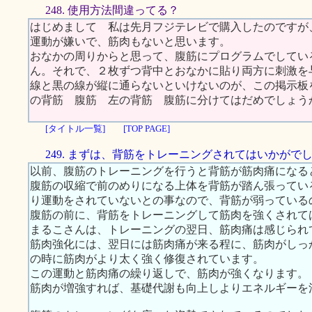
248. 使用方法間違ってる？
はじめまして 私は先月フジテレビで購入したのですが
運動が嫌いで、筋肉もないと思います。
おなかの周りからと思って、腹筋にプログラムでしてい
ん。それで、２枚ずつ背中とおなかに貼り両方に刺激を
線と黒の線が縦に通らないといけないのが、この掲示板
の背筋 腹筋 左の背筋 腹筋に分けてはだめでしょう
[タイトル一覧]
[TOP PAGE]
249. まずは、背筋をトレーニングされてはいかがで
以前、腹筋のトレーニングを行うと背筋が筋肉痛になる
腹筋の収縮で前のめりになる上体を背筋が踏ん張ってい
り運動をされていないとの事なので、背筋が弱っている
腹筋の前に、背筋をトレーニングして筋肉を強くされて
まるこさんは、トレーニングの翌日、筋肉痛は感じられ
筋肉強化には、翌日には筋肉痛が来る程に、筋肉がしっ
の時に筋肉がより太く強く修復されています。
この運動と筋肉痛の繰り返しで、筋肉が強くなります。
筋肉が増強すれば、基礎代謝も向上しよりエネルギーを