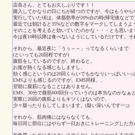
店長さん、とてもお久しぶりです！！
購入してかなりの日にちが経つのですが、今はもうやらな
実行していた頃は、体脂肪率が20%台の時(帰宅後などで
最近では朝計ると35%などの数字をマークしてしまうよう
そのことを考えると効いていたのかな・・・とも思いま
今は夜10時以降は食べないようにしているだけです。
それから、最近夜に「うぅ～～」ってなるくらいまで
(といっても20回程ですが)
腹筋をしているのですが、終わると、
お腹が熱くなる感じもしますし、
効く感じというのは20回くらいでもかなりいっぱいいっ
EMSよりも感じるのですが、EMS同様、、
翌朝に腹筋になることはありません。
EMS、30分で腹筋600回分っていうのは本当なのかなぁ
実際に20回の腹筋よりもキツくはないので、
少々疑ったりもしてしまいます。(疑い深いんです^^;;)
それから、筋肉痛にはならなくても、
毎日同じ部位にはやらず一日おきにトレーニングした方