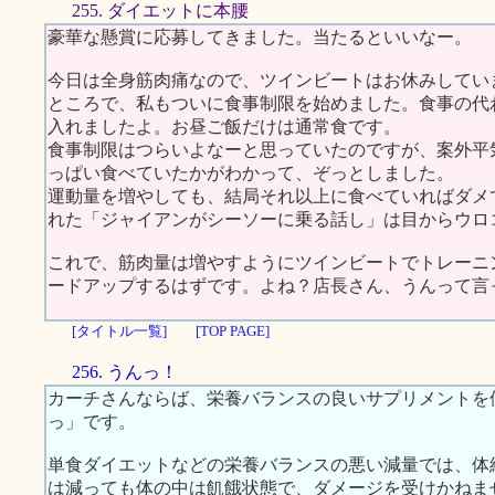
255. ダイエットに本腰
豪華な懸賞に応募してきました。当たるといいなー。
今日は全身筋肉痛なので、ツインビートはお休みしてい
ところで、私もついに食事制限を始めました。食事の代
入れましたよ。お昼ご飯だけは通常食です。
食事制限はつらいよなーと思っていたのですが、案外平
っぱい食べていたかがわかって、ぞっとしました。
運動量を増やしても、結局それ以上に食べていればダメ
れた「ジャイアンがシーソーに乗る話し」は目からウロ
これで、筋肉量は増やすようにツインビートでトレーニ
ードアップするはずです。よね？店長さん、うんって言
[タイトル一覧]
[TOP PAGE]
256. うんっ！
カーチさんならば、栄養バランスの良いサプリメントを
っ」です。
単食ダイエットなどの栄養バランスの悪い減量では、体
は減っても体の中は飢餓状態で、ダメージを受けかねま