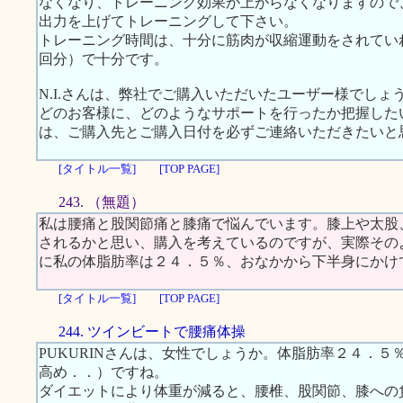
なくなり、トレーニング効果が上がらなくなりますので
出力を上げてトレーニングして下さい。
トレーニング時間は、十分に筋肉が収縮運動をされてい
回分）で十分です。
N.I.さんは、弊社でご購入いただいたユーザー様でしょ
どのお客様に、どのようなサポートを行ったか把握した
は、ご購入先とご購入日付を必ずご連絡いただきたいと
[タイトル一覧]
[TOP PAGE]
243. （無題）
私は腰痛と股関節痛と膝痛で悩んでいます。膝上や太股
されるかと思い、購入を考えているのですが、実際その
に私の体脂肪率は２４．５％、おなかから下半身にかけ
[タイトル一覧]
[TOP PAGE]
244. ツインビートで腰痛体操
PUKURINさんは、女性でしょうか。体脂肪率２４．
高め．．）ですね。
ダイエットにより体重が減ると、腰椎、股関節、膝への