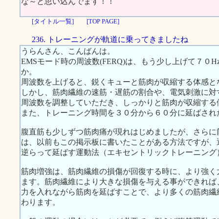
な～と思い込んでます！！
[タイトル一覧]
[TOP PAGE]
236. トレーニングが軌道に乗ってきましたね
うらんさん、こんばんは。
EMSモード時の周波数(FERQ)は、もう少し上げて７
か。
周波数を上げると、鋭くキューと筋肉が収縮する体感と
しかし、筋肉繊維の速筋・遅筋の割合や、電気刺激に対
周波数を調整していただき、しっかりと筋肉が収縮する
また、トレーニング時間を３０分から６０分に延ばされ
腹直筋も少しずつ筋肉痛が現れはじめましたが、さらに
は、以前もこの掲示板に書いたことがある方法ですが、
逆らって延ばす運動法（エキセントリックトレーニング
筋肉増強は、筋肉繊維の損傷が回復する時に、より強く
ます。筋肉繊維により大きな損傷を与える事ができれば
力を入れながら筋肉を延ばすことで、より多くの筋肉繊
わります。