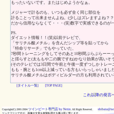
もったいないです。またはじめようかなぁ。
メジャーで計るのも、いつも必ず全く同じ部位を
計ることって出来ませんよね。(少しはズレますよね？？
だから信用ならなくて・・・(笑)数字で実感できるのが
PS.
ダイエット情報！！(笑)以前テレビで、
「サリチル酸メチル」を含んだシップ等を貼ってから
「特命リサーチ」でもやっていた、
7秒間トレーニングをしてそのあと10秒間ぶらぶらーー
と揺らすと(太ももや二の腕ですね)かなり効果が高いそ
(そのテレビでは3日間で午前と午後一度ずつしかトレー
もも・腕とも1cm以上減っている方もいらっしゃいました
サリチル酸メチルはボディビルダーの方も利用されてい
[タイトル一覧]
[TOP PAGE]
これ以降の発言
ツインビート専門店 by Netin.
shibata@net
Copyright(C) 2001-2004
All Right Reserved.
リンクフリーですが、画像や文章を複製転用する事は固く禁じます。