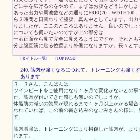
どに手を広げるのをやめて、まずはお腹をどうにかしよ
あった出力や周波数などの通りにFREQ70，WDTH10
ら２時間と日替わりで脇腹、真ん中としています。出力
りましたが、ここのところはありません。良いのでしょ
についても伺いたいのですが上の部分は
一応正面から見て完全に見えるようにですか。それとも
分は腹直筋に貼る位置より外側になりますか。長々とす
[タイトル一覧]
[TOP PAGE]
240. 筋肉が強くなるにつれて、トレーニングも強く
あります
Ｒ．Ｒさん、こんばんは。
ツインビートをご使用になり１ヶ月で変化がないとの事
た、筋肉が付いてきた感じも無いのでしょうか。
体脂肪の減少の効果が現れるまで１ヶ月以上かかる場合
われていれば、この前の書き込みのなごみさんの様に、
す。
筋肉増強は、トレーニングにより損傷した筋肉が、より
れます。