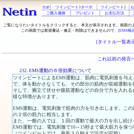
ツインビート3ターボ
ツインビート2
TOP
E
ご購入価格
プレゼント
お支払方法
ご覧になりたいタイトルをクリックすると、本文が表示されます。画面の
この画面では新規書込・修正・削除はできませんので、
[EMS掲
[タイトル一覧表示
これ以前の発言
232. EMS運動の６倍効果について
ツインビートによるEMS運動は、筋肉に電気刺激を与
で、体を動かさなくても、その部分の筋肉が収縮運動を
そして、腕立て伏せや腹筋運動などの自分で力を入れる
様な特徴があります。
EMS運動は、電気刺激で筋肉の力を引き出します。こ
の２倍の筋力に相当します。
また、一般の人では、１回の運動で最大の力を出し続け
EMS運動では、電気刺激で10～15秒まで最大筋力を保
（ツインビートでは、最長３０秒まで設定が可能）