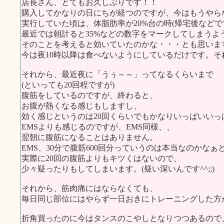
店長さん、とてもお久しぶりです！！
購入してかなりの日にちが経つのですが、今はもうやらな
実行していた頃は、体脂肪率が20%台の時(帰宅後などで
最近では朝計ると35%などの数字をマークしてしまうよう
そのことを考えると効いていたのかな・・・とも思いま
今は夜10時以降は食べないようにしているだけです。
それから、最近夜に「うぅ～～」ってなるくらいまで
(といっても20回程ですが)
腹筋をしているのですが、終わると、
お腹が熱くなる感じもしますし、
効く感じというのは20回くらいでもかなりいっぱいいっ
EMSよりも感じるのですが、EMS同様、、
翌朝に腹筋になることはありません。
EMS、30分で腹筋600回分っていうのは本当なのかなぁ
実際に20回の腹筋よりもキツくはないので、
少々疑ったりもしてしまいます。(疑い深いんです^^;;)
それから、筋肉痛にはならなくても、
毎日同じ部位にはやらず一日おきにトレーニングした方
折角買ったのに今はタンスのこやしとなりつつあるので