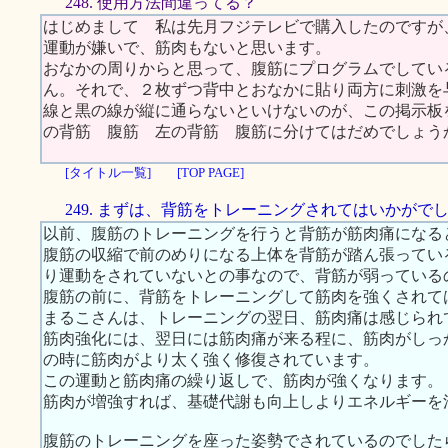
248. 使用方法間違ってる？
はじめまして 私は先月フジテレビで購入したのですが
運動が嫌いで、筋肉もないと思います。
おなかの周りからと思って、腹筋にプログラムでしてい
ん。それで、２枚ずつ背中とおなかに貼り両方に刺激を
線と黒の線が縦に通らないといけないのが、この掲示板
の背筋 腹筋 左の背筋 腹筋に分けてはだめでしょう
[タイトル一覧]
[TOP PAGE]
249. まずは、背筋をトレーニングされてはいかがで
以前、腹筋のトレーニングを行うと背筋が筋肉痛になる
腹筋の収縮で前のめりになる上体を背筋が踏ん張ってい
り運動をされていないとの事なので、背筋が弱っている
腹筋の前に、背筋をトレーニングして筋肉を強くされて
まるこさんは、トレーニングの翌日、筋肉痛は感じられ
筋肉強化には、翌日には筋肉痛が来る程に、筋肉がしっ
の時に筋肉がより太く強く修復されています。
この運動と筋肉痛の繰り返しで、筋肉が強くなります。
筋肉が増強すれば、基礎代謝も向上しよりエネルギーを
腹筋のトレーニングを座った姿勢でされているのでした