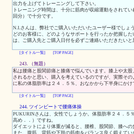
出力を上げてトレーニングして下さい。
トレーニング時間は、十分に筋肉が収縮運動をされてい
回分）で十分です。
N.I.さんは、弊社でご購入いただいたユーザー様でしょ
どのお客様に、どのようなサポートを行ったか把握した
は、ご購入先とご購入日付を必ずご連絡いただきたいと
[タイトル一覧]
[TOP PAGE]
243. （無題）
私は腰痛と股関節痛と膝痛で悩んでいます。膝上や太股
されるかと思い、購入を考えているのですが、実際その
に私の体脂肪率は２４．５％、おなかから下半身にかけ
[タイトル一覧]
[TOP PAGE]
244. ツインビートで腰痛体操
PUKURINさんは、女性でしょうか。体脂肪率２４．
高め．．）ですね。
ダイエットにより体重が減ると、腰椎、股関節、膝への
また、腹筋、背筋や下肢の筋肉をバランス良く鍛えてい