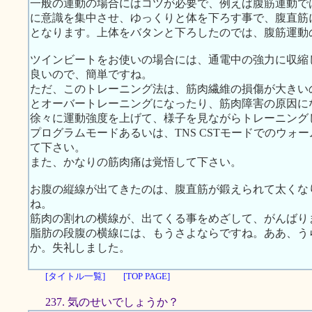
一般の運動の場合にはコツが必要で、例えば腹筋運動で
に意識を集中させ、ゆっくりと体を下ろす事で、腹直筋
となります。上体をバタンと下ろしたのでは、腹筋運動
ツインビートをお使いの場合には、通電中の強力に収縮
良いので、簡単ですね。
ただ、このトレーニング法は、筋肉繊維の損傷が大きい
とオーバートレーニングになったり、筋肉障害の原因に
徐々に運動強度を上げて、様子を見ながらトレーニング
プログラムモードあるいは、TNS CSTモードでのウォ
て下さい。
また、かなりの筋肉痛は覚悟して下さい。
お腹の縦線が出てきたのは、腹直筋が鍛えられて太くな
ね。
筋肉の割れの横線が、出てくる事をめざして、がんばり
脂肪の段腹の横線には、もうさよならですね。ああ、う
か。失礼しました。
[タイトル一覧]
[TOP PAGE]
237. 気のせいでしょうか？