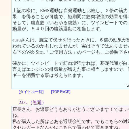
上記の様に、EMS運動は自発運動と比較し、２倍の筋力 
果 を得ることが可能で、短期間に筋肉増強の効果を得
そして、腹直筋（いわゆる腹筋）に、ツインビートでの
動量が、５４０回の腹筋運動に相当します。
ausuさんは、腕立て伏せを行ったときに、６倍の効果
われているのかもしれませんが、実はそうではありませ
右下のWeb Site..「ご使用方法」のページも、ご参照下
確かに、ツインビートで筋肉増強すれば、基礎代謝が向
言えばエンジンの排気量が増えた事に相当しますので、
ギーを消費する事は考えられます。
W
[タイトル一覧]
[TOP PAGE]
233. （無題）
店長さん、お返事どうもありがとうございます！では，
ね。
私が購入した所はとある通販会社です。でもこちらの対
クセルガードなんかはこちらで買わせて頂きますね。