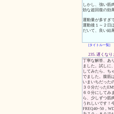
しかし、強い筋
効な超回復の効
運動量が多すぎ
運動後１～２日
だいて、良い結
[タイトル一覧]
235. 遅くな
丁寧な解答、あ
ました。試しに
してみたら、ち
でました。腹筋
いまいちだった
３０分だったEM
６０分にしてみ
ら、少しずつ筋
うれしいです！
FREQ40~50，W
力７０～８０で