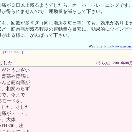
肉痛が３日以上残るようでしたら、オーバートレーニングです
果が得られませんので、運動量を減らして下さい。
ても、回数が多すぎ（同じ場所を毎日等）ても、効果がありま
ほど、筋肉痛が残る程度の運動量を目安に、効果的にツインビ
果が出る様に、がんばって下さい。
Web Site..
http://www.netin
[TOP PAGE]
りました
(うらん)...2001年0
りがとうござい
、臀部や背筋に
ゃんと筋肉痛が
は、相変わらず
ので、今まで
Sモードを、
ました。そした
肉痛が・・・。
今、大体
DTH300，出
おこなっていま