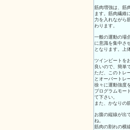
筋肉増強は、筋
ます。筋肉繊維
力を入れながら
わります。
一般の運動の場
に意識を集中さ
となります。上
ツインビートを
良いので、簡単
ただ、このトレ
とオーバートレ
徐々に運動強度
プログラムモード
て下さい。
また、かなりの
お腹の縦線が出
ね。
筋肉の割れの横