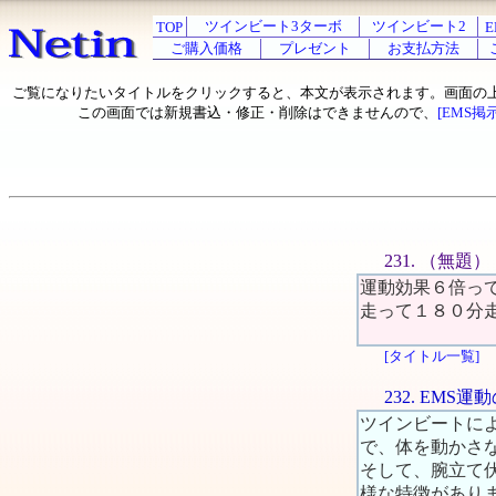
ツインビート3ターボ
ツインビート2
TOP
E
ご購入価格
プレゼント
お支払方法
ご覧になりたいタイトルをクリックすると、本文が表示されます。画面の
この画面では新規書込・修正・削除はできませんので、
[EMS掲
231. （無題）
運動効果６倍っ
走って１８０分
[タイトル一覧]
232. EM
ツインビートに
で、体を動かさ
そして、腕立て
様な特徴があり