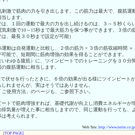
電気刺激で筋肉の力を引き出します。この筋力は最大で、腹筋運
相当します。
では、１回の運動で最大の力を出し続けるのは、３～５秒くら
電気刺激で10～15秒まで最大筋力を保つ事ができます。３倍の
では、最長３０秒まで設定が可能）
S運動は自発運動と比較し、２倍の筋力 × ３倍の筋収縮時間 ＝
が可能で、短期間に筋肉増強の効果を得ることができます。
（いわゆる腹筋）に、ツインビートでのトレーニングを３０分
回の腹筋運動に相当します。
腕立て伏せを行ったときに、６倍の効果が出る様にツインビート
もしれませんが、実はそうではありません。
te..「ご使用方法」のページも、ご参照下さい。
ビートで筋肉増強すれば、基礎代謝が向上し消費エネルギーが
の排気量が増えた事に相当しますので、同じ運動を行っても、
事は考えられます。
Web Site..
http://www.netin.co.j
[TOP PAGE]