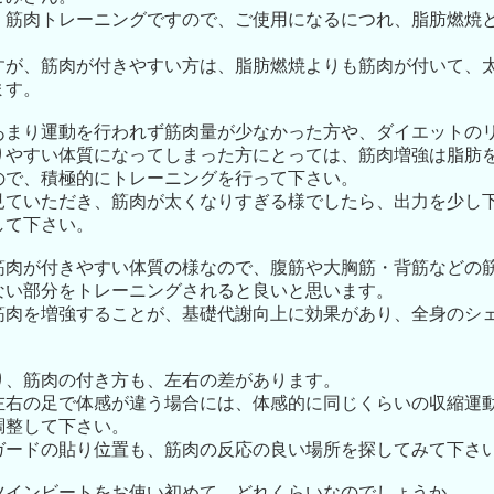
、筋肉トレーニングですので、ご使用になるにつれ、脂肪燃焼
すが、筋肉が付きやすい方は、脂肪燃焼よりも筋肉が付いて、
ます。
あまり運動を行われず筋肉量が少なかった方や、ダイエットの
りやすい体質になってしまった方にとっては、筋肉増強は脂肪
ので、積極的にトレーニングを行って下さい。
見ていただき、筋肉が太くなりすぎる様でしたら、出力を少し
して下さい。
筋肉が付きやすい体質の様なので、腹筋や大胸筋・背筋などの
ない部分をトレーニングされると良いと思います。
筋肉を増強することが、基礎代謝向上に効果があり、全身のシ
り、筋肉の付き方も、左右の差があります。
左右の足で体感が違う場合には、体感的に同じくらいの収縮運
調整して下さい。
ガードの貼り位置も、筋肉の反応の良い場所を探してみて下さ
ツインビートをお使い初めて、どれくらいなのでしょうか。