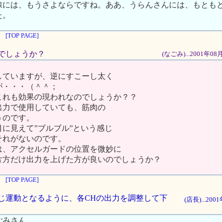
線には、もうさよならですね。ああ、うらんさんには、もとも
た。
[TOP PAGE]
せいでしょうか？
(なごみ)...2001年0
していますが、逆にすこーし太く
が・・・（＾＾；
これも効果の現われなのでしょうか？？
出力で使用していても、筋肉の
うのです。
に見えて”ブルブル”という感じ
それがないのです。
は、アクセルガードの位置を微妙に
片方だけ出力を上げた方が良いのでしょうか？
[TOP PAGE]
で同じ運動となるように、各CHの出力を調整して下
(店長)...20
ごみさん。