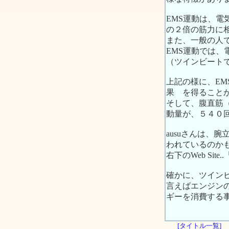
EMS運動は、
の２倍の筋力に
また、一般の人
EMS運動では、
（ツインビート
上記の様に、EM
果 を得ること
そして、腹直筋
動量が、５４０
ausuさんは、
われているのか
右下のWeb Si
確かに、ツイン
言えばエンジン
ギーを消費する
[タイトル一覧]