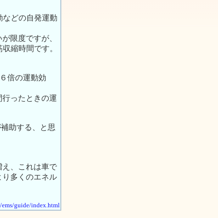
動などの自発運動
いが限度ですが、
筋収縮時間です。
 ６倍の運動効
間行ったときの運
が補助する、と思
増え、これは車で
より多くのエネル
p/ems/guide/index.html