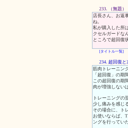
233. （無題）
店長さん、お返
ね。
私が購入した所
クセルガードな
ところで超回復
[タイトル一覧]
234. 超回
筋肉トレーニン
「超回復」の期
この超回復の期
肉が増強しない
トレーニングの
少し痛みを感じ
その場合に、ト
お使いならば、
ングを行ってい