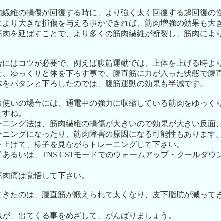
肉繊維の損傷が回復する時に、より強く太く回復する超回復の
により大きな損傷を与える事ができれば、筋肉増強の効果も大
筋肉を延ばすことで、より多くの筋肉繊維が断裂し、筋肉によ
合にはコツが必要で、例えば腹筋運動では、上体を上げる時よ
せ、ゆっくりと体を下ろす事で、腹直筋に力が入った状態で腹
体をバタンと下ろしたのでは、腹筋運動の効果も半減です。
お使いの場合には、通電中の強力に収縮している筋肉をゆっく
ですね。
ーニング法は、筋肉繊維の損傷が大きいので効果が大きい反面
ーニングになったり、筋肉障害の原因になる可能性もあります
を上げて、様子を見ながらトレーニングして下さい。
あるいは、TNS CSTモードでのウォームアップ・クールダウ
筋肉痛は覚悟して下さい。
てきたのは、腹直筋が鍛えられて太くなり、皮下脂肪が減って
線が、出てくる事をめざして、がんばりましょう。