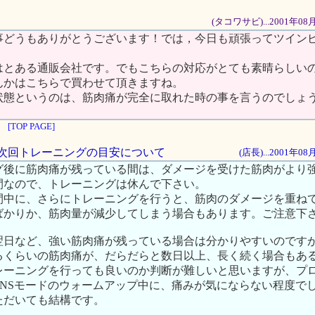
(タコワサビ)...2001年08
事どうもありがとうございます！では，今日も頑張ってツイン
はとある通販会社です。でもこちらの対応がとても素晴らしい
んかはこちらで買わせて頂きますね。
状態というのは、筋肉痛が完全に取れた時の事を言うのでしょ
[TOP PAGE]
復と次回トレーニングの目安について
(店長)...2001年0
グ後に筋肉痛が残っている間は、ダメージを受けた筋肉がより
間なので、トレーニングは休んで下さい。
間中に、さらにトレーニングを行うと、筋肉のダメージを重ね
ばかりか、筋肉量が減少してしまう場合もあります。ご注意下
翌日など、強い筋肉痛が残っている場合は分かりやすいのです
るくらいの筋肉痛が、だらだらと数日以上、長く続く場合もあ
レーニングを行っても良いのか判断が難しいと思いますが、プ
TNSモードのウォームアップ中に、痛みが気にならない程度で
ただいても結構です。