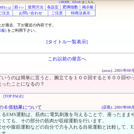
i-MODE、EZweb
はこちら..
筋
使用方法
各設定
肥満指数
掲示板
MS
トレ
とは
ご注文
お問い合わせ
ご注意
特商法表示
上が過去、下が最近の内容です。
示板]
をご利用下さい。
[タイトル一覧表示]
これ以前の発言へ
(ausu)...2001年
ていうのは簡単に言うと、腕立てを１００回すると６００回や
走ったことになるの？
[TOP PAGE]
S運動の６倍効果について
(店長)...2001年0
よるEMS運動は、筋肉に電気刺激を与えることで、座ったまま
なくても、その部分の筋肉が収縮運動を行います。
伏せや腹筋運動などの自分で力を入れる自発運動と比較して、E
ます。