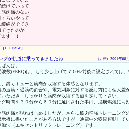
で続けていって
？筋肉痛のない
月くらいやって
に縦線がでてき
出てきたのか
でます！！
[TOP PAGE]
ーニングが軌道に乗ってきましたね
(店長)...2001年0
んばんは。
周波数(FERQ)は、もう少し上げて７０Hz前後に設定されては
と、鋭くキューと筋肉が収縮する体感となります。
維の速筋・遅筋の割合や、電気刺激に対する感じ方にも個人差
ていただき、しっかりと筋肉が収縮する値を探して下さい。
ング時間を３０分から６０分に延ばされた事は、脂肪燃焼にも
つ筋肉痛が現れはじめましたが、さらに筋肉増強トレーニング
掲示板に書いたことがある方法ですが、通電中の収縮運動して
運動法（エキセントリックトレーニング）です。