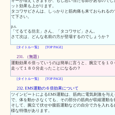
ギーが増えてきますが、もし思い当たる節があるのでし
ット効果も上がります。
タコワサビさんは、しっかりと筋肉痛も来ておられるの
て下さい。
p.s.
「てるてる坊主」さん、「タコワサビ」さん。
さて次は、どんな名前の方が登場するのでしょうか？
[タイトル一覧]
[TOP PAGE]
231. （無題）
運動効果６倍っていうのは簡単に言うと、腕立てを１０
走って１８０分走ったことになるの？
[タイトル一覧]
[TOP PAGE]
232. EMS運動の６倍効果について
ツインビートによるEMS運動は、筋肉に電気刺激を与
で、体を動かさなくても、その部分の筋肉が収縮運動を
そして、腕立て伏せや腹筋運動などの自分で力を入れる
様な特徴があります。