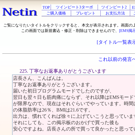
ツインビート3ターボ
ツインビート2
TOP
E
ご購入価格
プレゼント
お支払方法
ご覧になりたいタイトルをクリックすると、本文が表示されます。画面の
この画面では新規書込・修正・削除はできませんので、
[EMS掲
[タイトル一覧表示
これ以前の発言
225. 丁寧なお返事ありがとうございます
店長さん、こんばんは。
丁寧なお返事ありがとうございます。
届いた初日プログラムモードでしたのですが、
翌日も翌々日も筋肉痛にならず、それ以降はEMSモード
が限界なので、現在はそれぐらいでやっています。時間は
の体脂肪率は26％、BMIは21.6です。
出力は、慣れてくれば徐々に上げていこうと思っています
それにしても、この掲示板のおかげで買った後も
安心ですよね。店長さんの所で買って良かったと思って