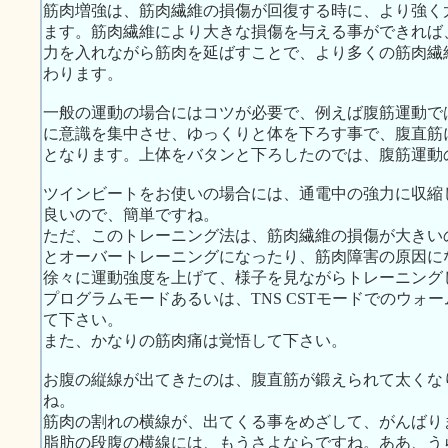
筋肉増強は、筋肉繊維の損傷が回復する時に、より強く
ます。筋肉繊維により大きな損傷を与える事ができれば
力を入れながら筋肉を延ばすことで、より多くの筋肉繊
わります。
一般の運動の場合にはコツが必要で、例えば腹筋運動で
に意識を集中させ、ゆっくりと体を下ろす事で、腹直筋
となります。上体をバタンと下ろしたのでは、腹筋運動
ツインビートをお使いの場合には、通電中の強力に収縮
良いので、簡単ですね。
ただ、このトレーニング法は、筋肉繊維の損傷が大きい
とオーバートレーニングになったり、筋肉障害の原因に
徐々に運動強度を上げて、様子を見ながらトレーニング
プログラムモードあるいは、TNS CSTモードでのウォ
て下さい。
また、かなりの筋肉痛は覚悟して下さい。
お腹の縦線が出てきたのは、腹直筋が鍛えられて太くな
ね。
筋肉の割れの横線が、出てくる事をめざして、がんばり
脂肪の段腹の横線には、もうさよならですね。ああ、う