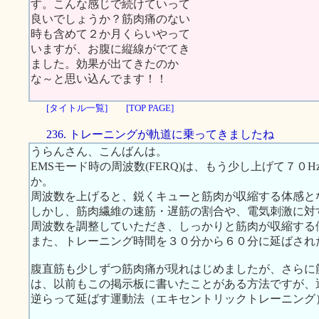
す。こんな感じで続けていって
良いでしょうか？筋肉痛のない
時も含めて２か月くらいやって
いますが、お腹に縦線がでてき
ました。効果が出てきたのか
な～と思い込んでます！！
[タイトル一覧]
[TOP PAGE]
236. トレーニングが軌道に乗ってきましたね
うらんさん、こんばんは。
EMSモード時の周波数(FERQ)は、もう少し上げて７
か。
周波数を上げると、鋭くキューと筋肉が収縮する体感と
しかし、筋肉繊維の速筋・遅筋の割合や、電気刺激に対
周波数を調整していただき、しっかりと筋肉が収縮する
また、トレーニング時間を３０分から６０分に延ばされ
腹直筋も少しずつ筋肉痛が現れはじめましたが、さらに
は、以前もこの掲示板に書いたことがある方法ですが、
逆らって延ばす運動法（エキセントリックトレーニング