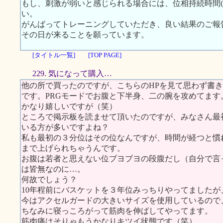
もし、刺激が弱いと感じられる場合には、位相持続時間(
い。
がんばってトレーニングしていただき、良い結果のご報
その日が来ることを願っています。
[タイトル一覧]
[TOP PAGE]
229. 気になって購入…
他の所で買ったのですが、こちらのHPを見て思わず書
です。PRGモードでお腹と下半身、二の腕を攻めてま
かなり嬉しいですが（笑）
ところで掲示板を読ませて頂いたのですが、みなさん最初
いる方が多いですよね？
私も最初の３分位はその位なんですが、時間が経つと慣れて
まで上げられちゃうんです。
お腹は若者と思えない位ブヨブヨの段腹だし（自分で言
は皆無なのに…。
何故でしょう？
10年程前にバスケットを３年位みっちりやってました
今はアクセルガードの大きいサイズを使用しているので
ちなみに寝っころがって筋肉を伸ばしてやってます。
筋肉痛はそりゃもうかなりキツイ状態です（笑）