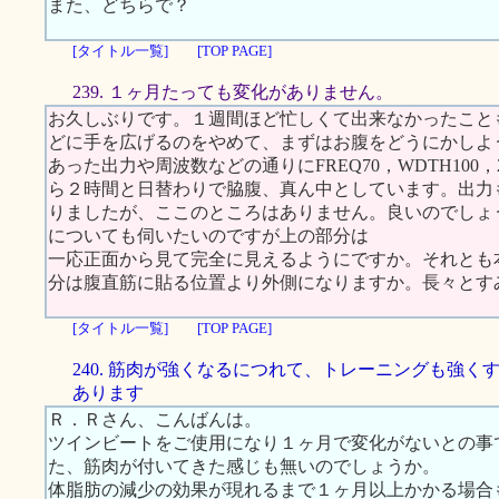
また、どちらで？
[タイトル一覧]
[TOP PAGE]
239. １ヶ月たっても変化がありません。
お久しぶりです。１週間ほど忙しくて出来なかったこと
どに手を広げるのをやめて、まずはお腹をどうにかしよ
あった出力や周波数などの通りにFREQ70，WDTH10
ら２時間と日替わりで脇腹、真ん中としています。出力
りましたが、ここのところはありません。良いのでしょ
についても伺いたいのですが上の部分は
一応正面から見て完全に見えるようにですか。それとも
分は腹直筋に貼る位置より外側になりますか。長々とす
[タイトル一覧]
[TOP PAGE]
240. 筋肉が強くなるにつれて、トレーニングも強く
あります
Ｒ．Ｒさん、こんばんは。
ツインビートをご使用になり１ヶ月で変化がないとの事
た、筋肉が付いてきた感じも無いのでしょうか。
体脂肪の減少の効果が現れるまで１ヶ月以上かかる場合