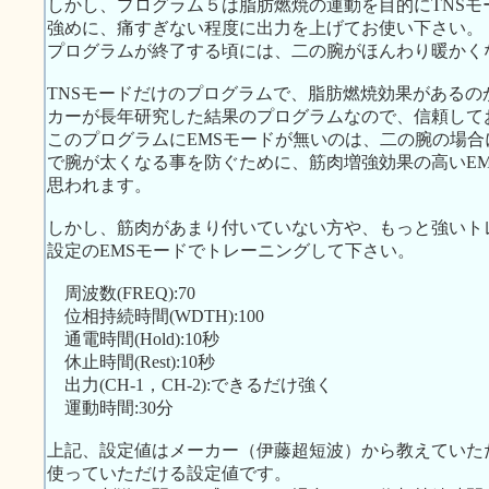
しかし、プログラム５は脂肪燃焼の運動を目的にTNS
強めに、痛すぎない程度に出力を上げてお使い下さい。
プログラムが終了する頃には、二の腕がほんわり暖かく
TNSモードだけのプログラムで、脂肪燃焼効果がある
カーが長年研究した結果のプログラムなので、信頼して
このプログラムにEMSモードが無いのは、二の腕の場
で腕が太くなる事を防ぐために、筋肉増強効果の高いE
思われます。
しかし、筋肉があまり付いていない方や、もっと強いト
設定のEMSモードでトレーニングして下さい。
周波数(FREQ):70
位相持続時間(WDTH):100
通電時間(Hold):10秒
休止時間(Rest):10秒
出力(CH-1，CH-2):できるだけ強く
運動時間:30分
上記、設定値はメーカー（伊藤超短波）から教えていた
使っていただける設定値です。