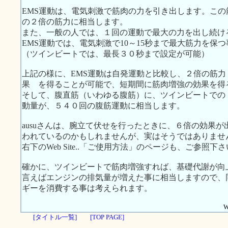
EMS運動は、電気刺激で筋肉の力を引き出します。こ
の２倍の筋力に相当します。
また、一般の人では、１回の運動で最大の力を出し続け
EMS運動では、電気刺激で10～15秒まで最大筋力を保
（ツインビートでは、最長３０秒まで設定が可能）
上記の様に、EMS運動は自発運動と比較し、２倍の筋力 
果 を得ることが可能で、短期間に筋肉増強の効果を得
そして、腹直筋（いわゆる腹筋）に、ツインビートでの
動量が、５４０回の腹筋運動に相当します。
ausuさんは、腕立て伏せを行ったときに、６倍の効果
われているのかもしれませんが、実はそうではありませ
右下のWeb Site..「ご使用方法」のページも、ご参照下
確かに、ツインビートで筋肉増強すれば、基礎代謝が向
言えばエンジンの排気量が増えた事に相当しますので、
ギーを消費する事は考えられます。
W
[タイトル一覧]
[TOP PAGE]