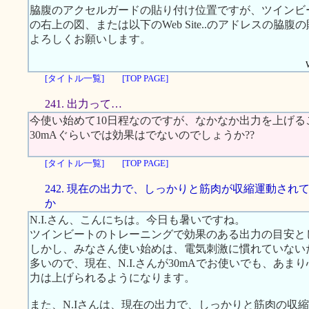
脇腹のアクセルガードの貼り付け位置ですが、ツインビート
の右上の図、または以下のWeb Site..のアドレスの
よろしくお願いします。
[タイトル一覧]
[TOP PAGE]
241. 出力って…
今使い始めて10日程なのですが、なかなか出力を上げる
30mAぐらいでは効果はでないのでしょうか??
[タイトル一覧]
[TOP PAGE]
242. 現在の出力で、しっかりと筋肉が収縮運動され
か
N.I.さん、こんにちは。今日も暑いですね。
ツインビートのトレーニングで効果のある出力の目安とし
しかし、みなさん使い始めは、電気刺激に慣れていない
多いので、現在、N.I.さんが30mAでお使いでも、あ
力は上げられるようになります。
また、N.Iさんは、現在の出力で、しっかりと筋肉の収