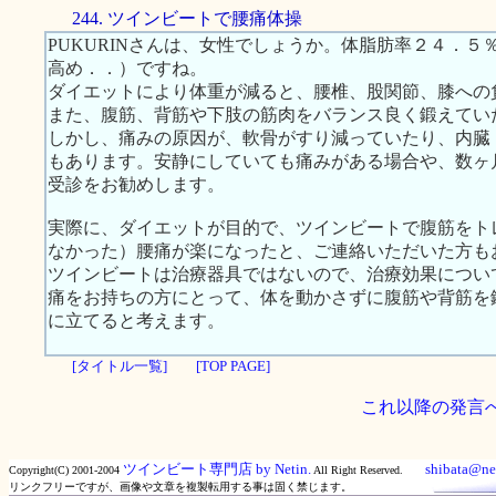
244. ツインビートで腰痛体操
PUKURINさんは、女性でしょうか。体脂肪率２４．
高め．．）ですね。
ダイエットにより体重が減ると、腰椎、股関節、膝への
また、腹筋、背筋や下肢の筋肉をバランス良く鍛えてい
しかし、痛みの原因が、軟骨がすり減っていたり、内臓
もあります。安静にしていても痛みがある場合や、数ヶ
受診をお勧めします。
実際に、ダイエットが目的で、ツインビートで腹筋をト
なかった）腰痛が楽になったと、ご連絡いただいた方も
ツインビートは治療器具ではないので、治療効果につい
痛をお持ちの方にとって、体を動かさずに腹筋や背筋を
に立てると考えます。
[タイトル一覧]
[TOP PAGE]
これ以降の発言
ツインビート専門店 by Netin.
shibata@net
Copyright(C) 2001-2004
All Right Reserved.
リンクフリーですが、画像や文章を複製転用する事は固く禁じます。