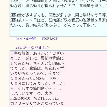
しかし、強い筋肉痛が３日以上残るようでしたら、オー
効な超回復の効果が得られませんので、運動量を減らし
運動量が多すぎても、回数が多すぎ（同じ場所を毎日等
運動後１～２日ほど、筋肉痛が残る程度の運動量を目安
だいて、良い結果が出る様に、がんばって下さい。
[タイトル一覧]
[TOP PAGE]
235. 遅くなりました
丁寧な解答、ありがとうござい
ました。試しに、臀部や背筋に
してみたら、ちゃんと筋肉痛が
でました。腹筋は、相変わらず
いまいちだったので、今まで
３０分だったEMSモードを、
６０分にしてみました。そした
ら、少しずつ筋肉痛が・・・。
うれしいです！今、大体
FREQ40~50，WDTH300，出
力７０～８０でおこなっていま