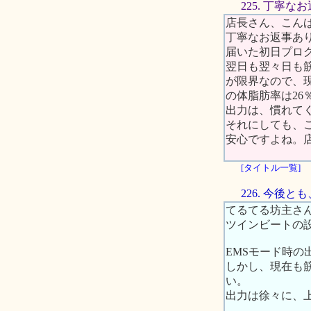
225. 丁寧
店長さん、こん
丁寧なお返事あ
届いた初日プロ
翌日も翌々日も
が限界なので、現
の体脂肪率は26％
出力は、慣れてく
それにしても、
安心ですよね。
[タイトル一覧]
226. 今後
てるてる坊主さ
ツインビートの
EMSモード時の
しかし、現在も
い。
出力は徐々に、