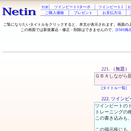
ツインビート3ターボ
ツインビート2
TOP
E
ご購入価格
プレゼント
お支払方法
ご覧になりたいタイトルをクリックすると、本文が表示されます。画面の
この画面では新規書込・修正・削除はできませんので、
[EMS掲
221. （無題）
ＧＢＡしながら
[タイトル一覧]
222. ツイ
ツインビートの
トレーニングの
この書き込みも
この掲示板にも