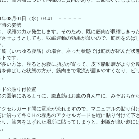
。
1年08月01日（水）03:41 －－－－－
グ時の姿勢
は、収縮の力が発生します。そのため、既に筋肉が収縮しきった
縮させようとしても、収縮運動の効果が薄いので、筋肉をのば
い。
直筋（いわゆる腹筋）の場合、座った状態では筋肉が縮んだ状
ストです。
が多い方は、座るとお腹に脂肪が寄って、皮下脂肪層がより分
腹を伸ばした状態の方が、筋肉まで電流が届きやすくなり、ビ
す。
ードの貼り付位置
肉の図解にあるように、腹直筋はお腹の真ん中に、みぞおちか
。
クセルガード間に電流が流れますので、マニュアルの貼り付け位
筋に沿って各ＣＨの赤黒のアクセルガードを縦に貼り付けて下
たり、筋肉をはずれた場所に貼ってしまうと、刺激が強い割に
ん。