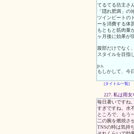
てるてる坊主さ
「隠れ肥満」の
ツインビートの
ーを消費する体
もともと筋肉量
ヶ月後に効果が
腹部だけでなく
スタイルを目指
p.s.
もしかして、今
[タイトル一覧]
227. 私は
毎日暑いですね
すぎですね。水
ところで、もう
二の腕を燃焼さ
TNSの時は気持
それくらいで効