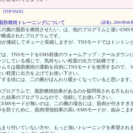
[TOP PAGE]
腕の脂肪燃焼トレーニングについて
(店長)...2001年0
二の腕の脂肪を燃焼させたい」は、他のプログラムと違いEMS
で構成されたプログラムです。
肉が連続してギューと収縮しますが、TNSモードではトントン
は、TNSモードをEMS前後のウォームアップ・クールダウン
ージしている感じで、気持ちいい程度の出力で結構です。
ラム５は脂肪燃焼の運動を目的にTNSモードを使用するので、
ない程度に出力を上げてお使い下さい。
了する頃には、二の腕がほんわり暖かくなっていると思います
けのプログラムで、脂肪燃焼効果があるのか疑問視される方もお
した結果のプログラムなので、信頼してお使い下さい。
にEMSモードが無いのは、二の腕の場合には、筋肉が付きすぎ
事を防ぐために、筋肉増強効果の高いEMSモードが、組みこま
あまり付いていない方や、もっと強いトレーニングを希望され