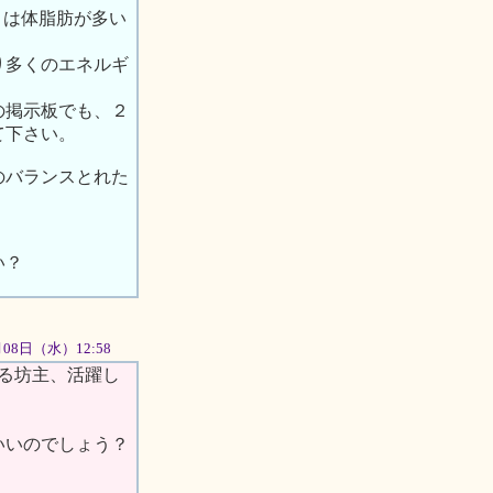
りは体脂肪が多い
り多くのエネルギ
の掲示板でも、２
て下さい。
のバランスとれた
い？
月08日（水）12:58
てる坊主、活躍し
いいのでしょう？