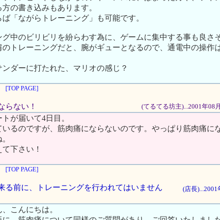
る方の書き込みもあります。
らば「ながらトレーニング」も可能です。
ング中のビリビリを紛らわす為に、ゲームに集中する事も良さ
肩のトレーニングだと、腕がギューとなるので、通電中の操作
サンダーに打たれた、マリオの感じ？
[TOP PAGE]
にならない！
(てるてる坊主)...2001年08
ートが届いて4日目。
ているのですが、筋肉痛にならないのです。やっぱり筋肉痛に
ね。
えて下さい！
[TOP PAGE]
痛が来る前に、トレーニングを行われてはいません
(店長)...20
ん、こんにちは。
板に、筋肉痛について同様のご質問があり、ご回答いたしまし