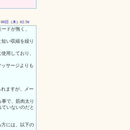
8月09日（木）02:56
モードが無く、
と短い収縮を繰り
に使用しており、
マッサージよりも
。
られますが、メー
る事で、筋肉太り
れていないのだと
る方には、以下の