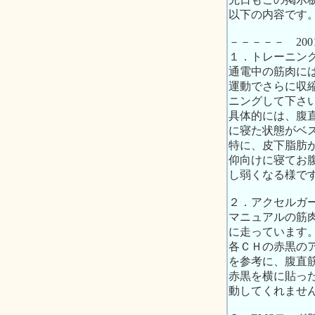
以下の内容です
－－－－－ 200
１．トレーニン
通電中の筋肉に
運動でさらに収
ニングして下さ
具体的には、腹
に寝た状態がベ
特に、皮下脂肪
仰向けに寝てお
し弱くなる様で
２．アクセルガ
マニュアルの筋
に走っています
各ＣＨの赤黒のア
を参考に、腹直
赤黒を横に貼っ
動してくれませ