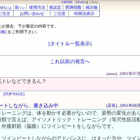
i-MODE、EZweb
はこちら..
筋
使用方法
各設定
肥満指数
掲示板
MS
トレ
とは
ご注文
お問い合わせ
ご注意
特商法表示
上が過去、下が最近の内容です。
示板]
をご利用下さい。
[タイトル一覧表示]
これ以前の発言へ
(ausu)...2001年
筋トレなどできるん？
[TOP PAGE]
ンビートしながら、書き込み中
(店長)...2001年0
トレーニングは、体を動かす必要がないので、姿勢の変化があ
種類で言えば、アイソメトリック・トレーニング（等尺性筋活
、外腹斜筋（脇腹）にツインビートをしながらです。
、ツインビートしながらのアドバンスに、はまった方や、ツイ