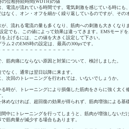
時の位相持続時間(WDTH)の値
は、電流が流れている時間です。電気刺激を感じている時にも
ではなく、オン・オフを細かく繰り返しているのですが、その
。
方が、流れる電流の量も多くなり、筋肉への刺激も大きくなり
の設定でも、この値によって効果は違ってきます。EMSモード
果を上げるには、この値を大きく設定して下さい。
ラム２のEMS時の設定は、最高の300μsです。
－－－－－－－－－－－－－－－－－
で、筋肉痛にならない原因と対策について、検討しました。
後でなく、通常は翌日以降に来ます。
に、次回のトレーニングを行われては、いないでしょうか。
いる時が、トレーニングにより損傷した筋肉をさらに強く太く
す。
を休めなければ、超回復の効果が得られず、筋肉増強による基
期間中にトレーニングを行ってしまうと、筋肉が増強しないだ
事で筋肉量が減少する場合もあります。