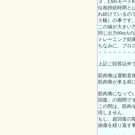
３．EMSモード
位相持続時間と
れ続けているの
ス幅）の事です
この値が大きい
同じ出力80mA
トレーニング効
ちなみに、プログ
－－－－－－－
上記ご回答以外
筋肉痛は運動直
筋肉痛が来る前
筋肉痛になって
回復」の期間で
この間は、筋肉
現しません。
もし、超回復の
損傷を繰り返す