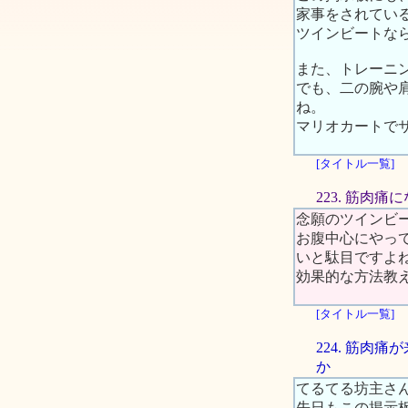
家事をされてい
ツインビートな
また、トレーニ
でも、二の腕や
ね。
マリオカートで
[タイトル一覧]
223. 筋肉痛
念願のツインビ
お腹中心にやっ
いと駄目ですよ
効果的な方法教
[タイトル一覧]
224. 筋肉
か
てるてる坊主さ
先日もこの掲示