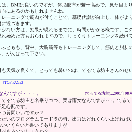
んは、BMIは良いのですが、体脂肪率が若干高めで、見た目よ
傾向にあるのかもしれませんね。
トレーニングで筋肉が付くことで、基礎代謝が向上し、体がよ
質に近づきます。
が少ない方は、効果が現れるまでに、時間がかかる様です。こ
現れ始めた方もおられますので、じっくりトレーニングを続け
、ふともも、背中、大胸筋等もトレーニングして、筋肉と脂肪
し、がんばって下さい。
日も天気が良くて、とっても暑いのは、てるてる坊主さんのせ
[TOP PAGE]
雨女なんですが・・・。
(てるてる坊主)...2001年08
。てるてる坊主と名乗りつつ、実は雨女なんですが･･･。てる
不足心配です。
一つ質問いいですか？
せたいのプログラムモード５の時、出力はどれくらい上げれば
ちいいくらいと書いてありますが、
果があるのでしょうか？