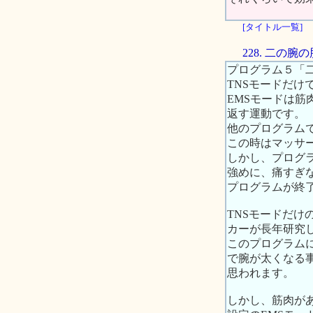
[タイトル一覧]
228. 二の
プログラム５「
TNSモードだけ
EMSモードは筋
返す運動です。
他のプログラムで
この時はマッサ
しかし、プログ
強めに、痛すぎ
プログラムが終
TNSモードだ
カーが長年研究
このプログラム
で腕が太くなる
思われます。
しかし、筋肉が