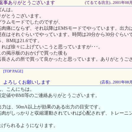
なお返事ありがとうございます
(てるてる坊主)...2001年08
ばんは。
りがとうございます。
グラムモードでしたのですが、
筋肉痛にならず、それ以降はEMSモードでやっています。出力
在はそれぐらいでやっています。時間は20分から30分ぐらい
、BMIは21.6です。
れば徐々に上げていこうと思っていますが･･･。
この掲示板のおかげで買った後も
店長さんの所で買って良かったと思っています。ありがとうご
[TOP PAGE]
とも、よろしくお願いします
(店長)...2001年0
ん、こんにちは。
設定値やBMI等のご連絡ありがとうございます。
出力は、50mA以上が効果のある出力の目安です。
筋肉がしっかりと収縮運動されていれば心配されず、トレーニ
上げられるようになります。