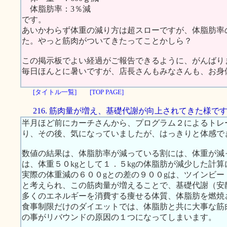
体脂肪率：3％減
です。
あいかわらず体重の減り方は超スローですが、体脂肪率
た。やっと筋肉がついてきたってことかしら？
この掲示板でよい経過がご報告できるように、がんばり
毎日ほんとに暑いですが、店長さんもみなさんも、お身
[タイトル一覧]
[TOP PAGE]
216. 筋肉量が増え、基礎代謝が向上されてきた様で
半月ほど前にカーチさんから、プログラム２によるトレ
り、その後、気になっていましたが、はっきりと体感で
数値の結果は、体脂肪率が減っている割には、体重が減
は、体重５０kgとして１．５kgの体脂肪が減少した計
実際の体重減の６００gとの差の９００gは、ツインビ
と考えられ、この筋肉量が増えることで、基礎代謝（安
多くのエネルギーを消費する痩せる体質、体脂肪を燃焼
食事制限だけのダイエットでは、体脂肪と共に大事な筋
の事がリバウンドの原因の１つになってしまいます。