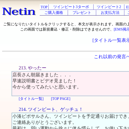
ツインビート3ターボ
ツインビート2
TOP
E
ご購入価格
プレゼント
お支払方法
ご覧になりたいタイトルをクリックすると、本文が表示されます。画面の
この画面では新規書込・修正・削除はできませんので、
[EMS掲
[タイトル一覧表示
これ以前の発言
213. やったー
店長さん朝届きました．．．
早速説明書とビデオ見ました！
今から使ってみたいと思います。
[タイトル一覧]
[TOP PAGE]
214. ツインビート、ゲッチュ！
小湊ピポサルさん、ツインビートを予定通りお届けでき
ご連絡ありがとうございます。
最初は、弱い運動から徐々に体を慣らして、お使い下さ