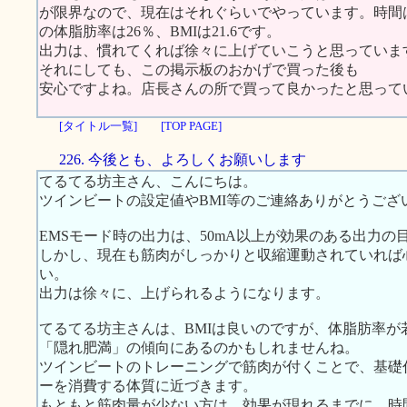
が限界なので、現在はそれぐらいでやっています。時間は
の体脂肪率は26％、BMIは21.6です。
出力は、慣れてくれば徐々に上げていこうと思っています
それにしても、この掲示板のおかげで買った後も
安心ですよね。店長さんの所で買って良かったと思って
[タイトル一覧]
[TOP PAGE]
226. 今後とも、よろしくお願いします
てるてる坊主さん、こんにちは。
ツインビートの設定値やBMI等のご連絡ありがとうござ
EMSモード時の出力は、50mA以上が効果のある出力の
しかし、現在も筋肉がしっかりと収縮運動されていれば
い。
出力は徐々に、上げられるようになります。
てるてる坊主さんは、BMIは良いのですが、体脂肪率
「隠れ肥満」の傾向にあるのかもしれませんね。
ツインビートのトレーニングで筋肉が付くことで、基礎
ーを消費する体質に近づきます。
もともと筋肉量が少ない方は、効果が現れるまでに、時