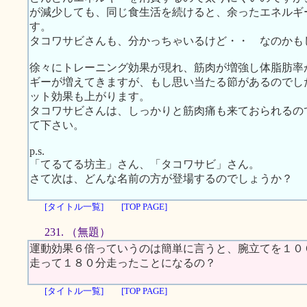
が減少しても、同じ食生活を続けると、余ったエネルギ
す。
タコワサビさんも、分かっちゃいるけど・・ なのかも
徐々にトレーニング効果が現れ、筋肉が増強し体脂肪率
ギーが増えてきますが、もし思い当たる節があるのでし
ット効果も上がります。
タコワサビさんは、しっかりと筋肉痛も来ておられるの
て下さい。
p.s.
「てるてる坊主」さん、「タコワサビ」さん。
さて次は、どんな名前の方が登場するのでしょうか？
[タイトル一覧]
[TOP PAGE]
231. （無題）
運動効果６倍っていうのは簡単に言うと、腕立てを１０
走って１８０分走ったことになるの？
[タイトル一覧]
[TOP PAGE]