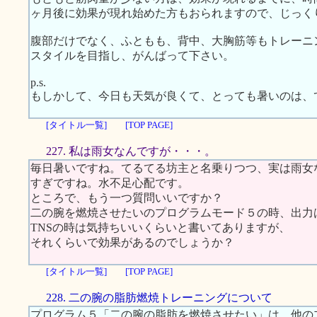
ヶ月後に効果が現れ始めた方もおられますので、じっく
腹部だけでなく、ふともも、背中、大胸筋等もトレーニ
スタイルを目指し、がんばって下さい。
p.s.
もしかして、今日も天気が良くて、とっても暑いのは、
[タイトル一覧]
[TOP PAGE]
227. 私は雨女なんですが・・・。
毎日暑いですね。てるてる坊主と名乗りつつ、実は雨女な
すぎですね。水不足心配です。
ところで、もう一つ質問いいですか？
二の腕を燃焼させたいのプログラムモード５の時、出力
TNSの時は気持ちいいくらいと書いてありますが、
それくらいで効果があるのでしょうか？
[タイトル一覧]
[TOP PAGE]
228. 二の腕の脂肪燃焼トレーニングについて
プログラム５「二の腕の脂肪を燃焼させたい」は、他の