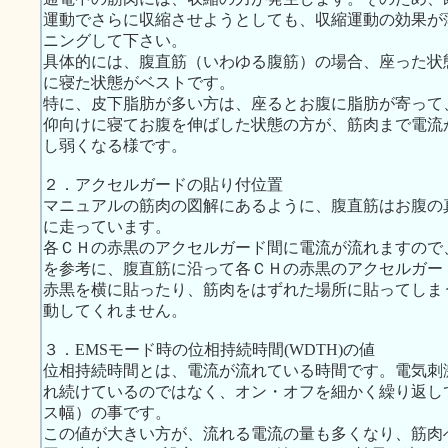
運動でさらに収縮させようとしても、収縮運動の効果が
ニングして下さい。
具体的には、腹直筋（いわゆる腹筋）の場合、座った状
に寝た状態がベストです。
特に、皮下脂肪が多い方は、座るとお腹に脂肪が寄って
仰向けに寝てお腹を伸ばした状態の方が、筋肉まで電流
し弱くなる様です。
２．アクセルガードの貼り付位置
マニュアルの筋肉の図解にあるように、腹直筋はお腹の
に走っています。
各ＣＨの赤黒のアクセルガード間に電流が流れますので、
を参考に、腹直筋に沿って各ＣＨの赤黒のアクセルガー
赤黒を横に貼ったり、筋肉をはずれた場所に貼ってしま
動してくれません。
３．EMSモード時の位相持続時間(WDTH)の値
位相持続時間とは、電流が流れている時間です。電気刺
れ続けているのではなく、オン・オフを細かく繰り返し
ス幅）の事です。
この値が大きい方が、流れる電流の量も多くなり、筋肉