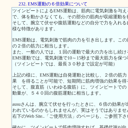
232. EMS運動の６倍効果について
ツインビートによるEMS運動は、筋肉に電気刺激を与
で、体を動かさなくても、その部分の筋肉が収縮運動を
そして、腕立て伏せや腹筋運動などの自分で力を入れる
様な特徴があります。
EMS運動は、電気刺激で筋肉の力を引き出します。こ
の２倍の筋力に相当します。
また、一般の人では、１回の運動で最大の力を出し続け
EMS運動では、電気刺激で10～15秒まで最大筋力を保
（ツインビートでは、最長３０秒まで設定が可能）
上記の様に、EMS運動は自発運動と比較し、２倍の筋力 
果 を得ることが可能で、短期間に筋肉増強の効果を得
そして、腹直筋（いわゆる腹筋）に、ツインビートでの
動量が、５４０回の腹筋運動に相当します。
ausuさんは、腕立て伏せを行ったときに、６倍の効果
われているのかもしれませんが、実はそうではありませ
右下のWeb Site..「ご使用方法」のページも、ご参照下
確かに、ツインビートで筋肉増強すれば、基礎代謝が向