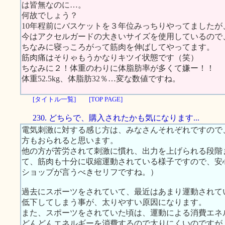
は皆無なのに…。
何故でしょう？
10年程前にバスケットを３年位みっちりやってました
今はアクセルガードの大きいサイズを使用しているので
ちなみに寝っころがって筋肉を伸ばしてやってます。
筋肉痛はそりゃもうかなりキツイ状態です（笑）
ちなみに２！体重のわりに体脂肪率が多くて嫌ー！！
体重52.5kg、体脂肪32％…変な数値ですね。
[タイトル一覧]
[TOP PAGE]
230. どちらで、購入されたかも気になります...
電気刺激に対する感じ方は、みなさんそれぞれですので
方もおられると思います。
他の方が苦労されて刺激に慣れ、出力を上げられる段階
て、筋肉も十分に収縮運動されている様子ですので、安
ショップが言うべきセリフですね。）
過去にスポーツをされていて、最近はあまり運動されて
低下してしまう事が、太りやすい原因になります。
また、スポーツをされていた頃は、運動による消費エネ
どんどんエネルギーを消費するので太りにくいのですが