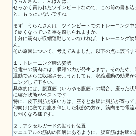
うらんさん、こんばんは。
せっかく買われたツインビートなので、この前の書き込
と、もったいないですね。
まず、うらんさんは、ツインビートでのトレーニング中
て硬くなっている事を感じられますか。
十分に筋肉が収縮運動していなければ、トレーニング効
ん。
その原因について、考えてみました。以下の点に該当す
１．トレーニング時の姿勢
通電中の筋肉には、収縮の力が発生します。そのため、
運動でさらに収縮させようとしても、収縮運動の効果が
ニングして下さい。
具体的には、腹直筋（いわゆる腹筋）の場合、座った状
に寝た状態がベストです。
特に、皮下脂肪が多い方は、座るとお腹に脂肪が寄って
仰向けに寝てお腹を伸ばした状態の方が、筋肉まで電流
し弱くなる様です。
２．アクセルガードの貼り付位置
マニュアルの筋肉の図解にあるように、腹直筋はお腹の