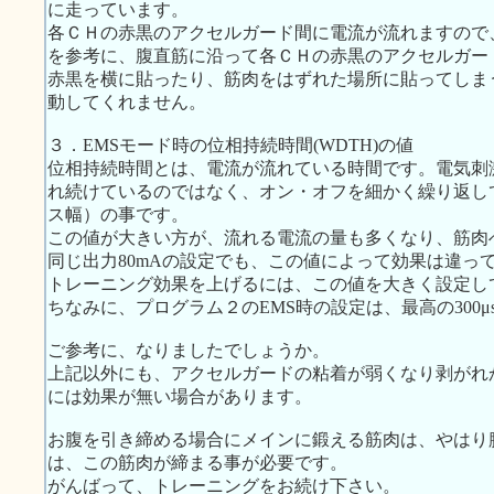
に走っています。
各ＣＨの赤黒のアクセルガード間に電流が流れますので、
を参考に、腹直筋に沿って各ＣＨの赤黒のアクセルガー
赤黒を横に貼ったり、筋肉をはずれた場所に貼ってしま
動してくれません。
３．EMSモード時の位相持続時間(WDTH)の値
位相持続時間とは、電流が流れている時間です。電気刺
れ続けているのではなく、オン・オフを細かく繰り返し
ス幅）の事です。
この値が大きい方が、流れる電流の量も多くなり、筋肉
同じ出力80mAの設定でも、この値によって効果は違っ
トレーニング効果を上げるには、この値を大きく設定し
ちなみに、プログラム２のEMS時の設定は、最高の300μ
ご参考に、なりましたでしょうか。
上記以外にも、アクセルガードの粘着が弱くなり剥がれ
には効果が無い場合があります。
お腹を引き締める場合にメインに鍛える筋肉は、やはり
は、この筋肉が締まる事が必要です。
がんばって、トレーニングをお続け下さい。