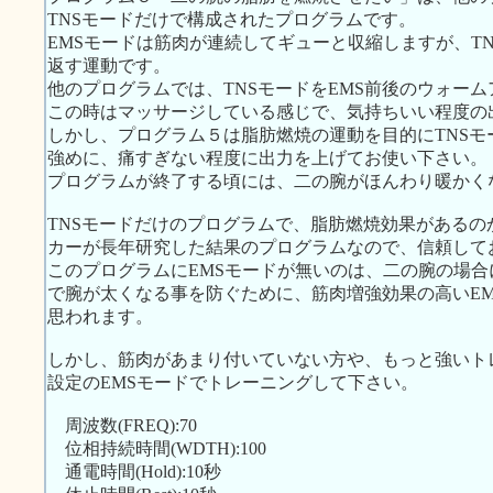
TNSモードだけで構成されたプログラムです。
EMSモードは筋肉が連続してギューと収縮しますが、T
返す運動です。
他のプログラムでは、TNSモードをEMS前後のウォー
この時はマッサージしている感じで、気持ちいい程度の
しかし、プログラム５は脂肪燃焼の運動を目的にTNS
強めに、痛すぎない程度に出力を上げてお使い下さい。
プログラムが終了する頃には、二の腕がほんわり暖かく
TNSモードだけのプログラムで、脂肪燃焼効果がある
カーが長年研究した結果のプログラムなので、信頼して
このプログラムにEMSモードが無いのは、二の腕の場
で腕が太くなる事を防ぐために、筋肉増強効果の高いE
思われます。
しかし、筋肉があまり付いていない方や、もっと強いト
設定のEMSモードでトレーニングして下さい。
周波数(FREQ):70
位相持続時間(WDTH):100
通電時間(Hold):10秒