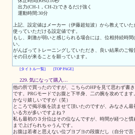
休止時間(Rest):10秒
出力(CH-1，CH-2):できるだけ強く
運動時間:30分
上記、設定値はメーカー（伊藤超短波）から教えていた
使っていただける設定値です。
もし、刺激が弱いと感じられる場合には、位相持続時間(
い。
がんばってトレーニングしていただき、良い結果のご報
その日が来ることを願っています。
[タイトル一覧]
[TOP PAGE]
229. 気になって購入…
他の所で買ったのですが、こちらのHPを見て思わず書
です。PRGモードでお腹と下半身、二の腕を攻めてま
かなり嬉しいですが（笑）
ところで掲示板を読ませて頂いたのですが、みなさん最初
いる方が多いですよね？
私も最初の３分位はその位なんですが、時間が経つと慣れて
まで上げられちゃうんです。
お腹は若者と思えない位ブヨブヨの段腹だし（自分で言