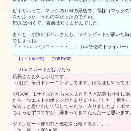
ピポサルって、マックのＣＭの最後で、電柱（マックの
をかぶった、サルの事だったのですね。
PS系は弱くて、名前は知りませんでした。
きっと、小湊ピポサルさんも、ツインビートが届いた時
でしょうね。
「・・ハ．ハンコ・・・・。」（○○急便のドライバー）
[タイトル一覧]
[TOP PAGE]
215. スカートがはけたっ
店長さんお久しぶりです。
（ほぼ）毎日トレーニングしてます。ぼちぼちやってま
4月末頃、Lサイズだから大丈夫だろうと試着もせずに
たら、ウエストのボタンがとまりませんでした（涙涙）
先週ふと思い出して試してみたら、入りましたよ！ボタ
ちょっとずつですが、締まってきてたんだーと思います
ツインビート使用前と現在を比較すると、、、
体 重 ：600ｇ減