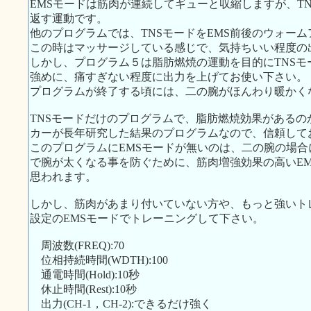
EMSモードは筋肉が連続してギューと収縮しますが、T
返す運動です。
他のプログラムでは、TNSモードをEMS前後のウォー
この時はマッサージしている感じで、気持ちいい程度の
しかし、プログラム５は脂肪燃焼の運動を目的にTNS
強めに、痛すぎない程度に出力を上げてお使い下さい。
プログラムが終了する頃には、二の腕がほんわり暖かく
TNSモードだけのプログラムで、脂肪燃焼効果がある
カーが長年研究した結果のプログラムなので、信頼して
このプログラムにEMSモードが無いのは、二の腕の場
で腕が太くなる事を防ぐために、筋肉増強効果の高いE
思われます。
しかし、筋肉があまり付いていない方や、もっと強いト
設定のEMSモードでトレーニングして下さい。
周波数(FREQ):70
位相持続時間(WDTH):100
通電時間(Hold):10秒
休止時間(Rest):10秒
出力(CH-1，CH-2):できるだけ強く