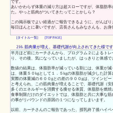
です。
あいかわらず体重の減り方は超スローですが、体脂肪率
た。やっと筋肉がついてきたってことかしら？
この掲示板でよい経過がご報告できるように、がんばり
毎日ほんとに暑いですが、店長さんもみなさんも、お身
[タイトル一覧]
[TOP PAGE]
216. 筋肉量が増え、基礎代謝が向上されてきた様で
半月ほど前にカーチさんから、プログラム２によるトレ
り、その後、気になっていましたが、はっきりと体感で
数値の結果は、体脂肪率が減っている割には、体重が減
は、体重５０kgとして１．５kgの体脂肪が減少した計
実際の体重減の６００gとの差の９００gは、ツインビ
と考えられ、この筋肉量が増えることで、基礎代謝（安
多くのエネルギーを消費する痩せる体質、体脂肪を燃焼
食事制限だけのダイエットでは、体脂肪と共に大事な筋
の事がリバウンドの原因の１つになってしまいます。
以前、カーチさんのご報告であった、授乳終了後ハイペ