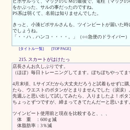
ピポサルって、マックのＣＭの最後で、電柱（マックの
をかぶった、サルの事だったのですね。
PS系は弱くて、名前は知りませんでした。
きっと、小湊ピポサルさんも、ツインビートが届いた時
でしょうね。
「・・ハ．ハンコ・・・・。」（○○急便のドライバー）
[タイトル一覧]
[TOP PAGE]
215. スカートがはけたっ
店長さんお久しぶりです。
（ほぼ）毎日トレーニングしてます。ぼちぼちやってま
4月末頃、Lサイズだから大丈夫だろうと試着もせずに
たら、ウエストのボタンがとまりませんでした（涙涙）
先週ふと思い出して試してみたら、入りましたよ！ボタ
ちょっとずつですが、締まってきてたんだーと思います
ツインビート使用前と現在を比較すると、、、
体 重 ：600ｇ減
体脂肪率：3％減