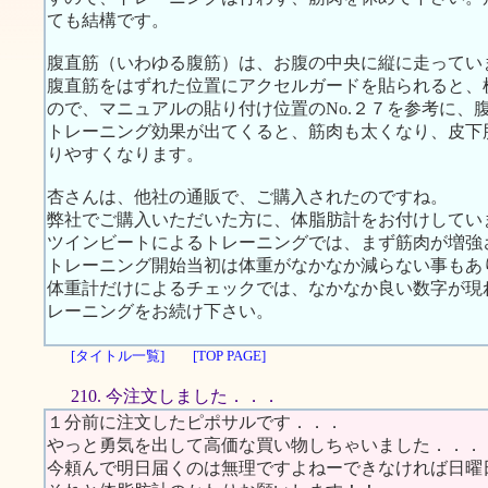
ても結構です。
腹直筋（いわゆる腹筋）は、お腹の中央に縦に走ってい
腹直筋をはずれた位置にアクセルガードを貼られると、
ので、マニュアルの貼り付け位置のNo.２７を参考に、
トレーニング効果が出てくると、筋肉も太くなり、皮下
りやすくなります。
杏さんは、他社の通販で、ご購入されたのですね。
弊社でご購入いただいた方に、体脂肪計をお付けしてい
ツインビートによるトレーニングでは、まず筋肉が増強
トレーニング開始当初は体重がなかなか減らない事もあ
体重計だけによるチェックでは、なかなか良い数字が現
レーニングをお続け下さい。
[タイトル一覧]
[TOP PAGE]
210. 今注文しました．．．
１分前に注文したピポサルです．．．
やっと勇気を出して高価な買い物しちゃいました．．．
今頼んで明日届くのは無理ですよねーできなければ日曜