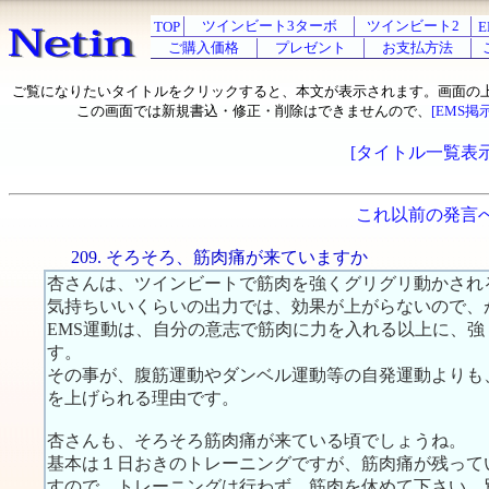
ツインビート3ターボ
ツインビート2
TOP
E
ご購入価格
プレゼント
お支払方法
ご覧になりたいタイトルをクリックすると、本文が表示されます。画面の
この画面では新規書込・修正・削除はできませんので、
[EMS掲
[タイトル一覧表示
これ以前の発言
209. そろそろ、筋肉痛が来ていますか
杏さんは、ツインビートで筋肉を強くグリグリ動かされ
気持ちいいくらいの出力では、効果が上がらないので、
EMS運動は、自分の意志で筋肉に力を入れる以上に、
す。
その事が、腹筋運動やダンベル運動等の自発運動よりも
を上げられる理由です。
杏さんも、そろそろ筋肉痛が来ている頃でしょうね。
基本は１日おきのトレーニングですが、筋肉痛が残って
すので、トレーニングは行わず、筋肉を休めて下さい。