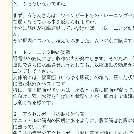
と、もったいないですね。
まず、うらんさんは、ツインビートでのトレーニング中
て硬くなっている事を感じられますか。
十分に筋肉が収縮運動していなければ、トレーニング効
ん。
その原因について、考えてみました。以下の点に該当す
１．トレーニング時の姿勢
通電中の筋肉には、収縮の力が発生します。そのため、
運動でさらに収縮させようとしても、収縮運動の効果が
ニングして下さい。
具体的には、腹直筋（いわゆる腹筋）の場合、座った状
に寝た状態がベストです。
特に、皮下脂肪が多い方は、座るとお腹に脂肪が寄って
仰向けに寝てお腹を伸ばした状態の方が、筋肉まで電流
し弱くなる様です。
２．アクセルガードの貼り付位置
マニュアルの筋肉の図解にあるように、腹直筋はお腹の
に走っています。
各ＣＨの赤黒のアクセルガード間に電流が流れますので、