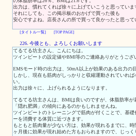
の体脂肪率は26％、BMIは21.6です。
出力は、慣れてくれば徐々に上げていこうと思っています
それにしても、この掲示板のおかげで買った後も
安心ですよね。店長さんの所で買って良かったと思って
[タイトル一覧]
[TOP PAGE]
226. 今後とも、よろしくお願いします
てるてる坊主さん、こんにちは。
ツインビートの設定値やBMI等のご連絡ありがとうござ
EMSモード時の出力は、50mA以上が効果のある出力の
しかし、現在も筋肉がしっかりと収縮運動されていれば
い。
出力は徐々に、上げられるようになります。
てるてる坊主さんは、BMIは良いのですが、体脂肪率
「隠れ肥満」の傾向にあるのかもしれませんね。
ツインビートのトレーニングで筋肉が付くことで、基礎
ーを消費する体質に近づきます。
もともと筋肉量が少ない方は、効果が現れるまでに、時
ヶ月後に効果が現れ始めた方もおられますので、じっく