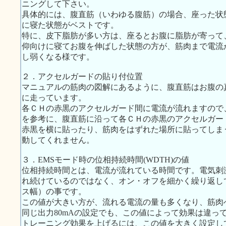
ニングして下さい。
具体的には、腹直筋（いわゆる腹筋）の場合、座った状
に寝た状態がベストです。
特に、皮下脂肪が多い方は、座るとお腹に脂肪が寄って
仰向けに寝てお腹を伸ばした状態の方が、筋肉まで電流
し弱くなる様です。
２．アクセルガードの貼り付位置
マニュアルの筋肉の図解にあるように、腹直筋はお腹の
に走っています。
各ＣＨの赤黒のアクセルガード間に電流が流れますので、
を参考に、腹直筋に沿って各ＣＨの赤黒のアクセルガー
赤黒を横に貼ったり、筋肉をはずれた場所に貼ってしま
動してくれません。
３．EMSモード時の位相持続時間(WDTH)の値
位相持続時間とは、電流が流れている時間です。電気刺
れ続けているのではなく、オン・オフを細かく繰り返し
ス幅）の事です。
この値が大きい方が、流れる電流の量も多くなり、筋肉
同じ出力80mAの設定でも、この値によって効果は違っ
トレーニング効果を上げるには、この値を大きく設定し