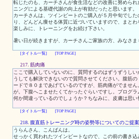
転じたのも、カーチさんが食生活などの改善に努められ
ニングによる基礎代謝の向上が有効だったと思います。
カーチさんは、ツインビートのご購入が５月中旬でした
り、どんどん痩せる体質に近づいていますので、まとわ
楽しみに、トレーニングをお続け下さい。
暑い日が続きますが、カーチさんご家族の方、みなさま
[タイトル一覧]
[TOP PAGE]
217. 筋肉痛
ここで購入していないのに、質問するのはずうずうしい
うしても解決できないので質問させてください。腹筋の
ードで８０まであげているのですが、筋肉痛がでません
が。下腹へこませたくてかったぐらいですし。プログラ
何か間違っているのでしょうか？ちなみに、皮膚は思い
[タイトル一覧]
[TOP PAGE]
218. 腹直筋トレーニング時の姿勢等についてのご提
うらんさん、こんばんは。
せっかく買われたツインビートなので、この前の書き込