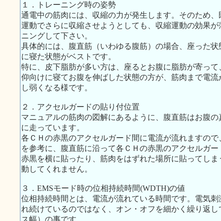
１．トレーニング時の姿勢
通電中の筋肉には、収縮の力が発生します。そのため、
運動でさらに収縮させようとしても、収縮運動の効果が
ニングして下さい。
具体的には、腹直筋（いわゆる腹筋）の場合、座った状
に寝た状態がベストです。
特に、皮下脂肪が多い方は、座るとお腹に脂肪が寄って
仰向けに寝てお腹を伸ばした状態の方が、筋肉まで電流
し弱くなる様です。
２．アクセルガードの貼り付位置
マニュアルの筋肉の図解にあるように、腹直筋はお腹の
に走っています。
各ＣＨの赤黒のアクセルガード間に電流が流れますので、
を参考に、腹直筋に沿って各ＣＨの赤黒のアクセルガー
赤黒を横に貼ったり、筋肉をはずれた場所に貼ってしま
動してくれません。
３．EMSモード時の位相持続時間(WDTH)の値
位相持続時間とは、電流が流れている時間です。電気刺
れ続けているのではなく、オン・オフを細かく繰り返し
ス幅）の事です。