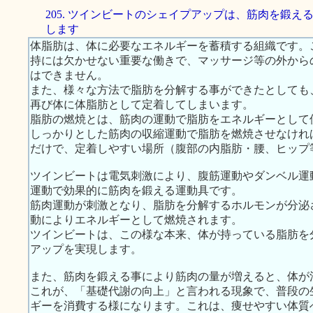
205. ツインビートのシェイプアップは、筋肉を鍛え
します
体脂肪は、体に必要なエネルギーを蓄積する組織です。
持には欠かせない重要な働きで、マッサージ等の外から
はできません。
また、様々な方法で脂肪を分解する事ができたとしても
再び体に体脂肪として定着してしまいます。
脂肪の燃焼とは、筋肉の運動で脂肪をエネルギーとして
しっかりとした筋肉の収縮運動で脂肪を燃焼させなけれ
だけで、定着しやすい場所（腹部の内脂肪・腰、ヒップ
ツインビートは電気刺激により、腹筋運動やダンベル運
運動で効果的に筋肉を鍛える運動具です。
筋肉運動が刺激となり、脂肪を分解するホルモンが分泌
動によりエネルギーとして燃焼されます。
ツインビートは、この様な本来、体が持っている脂肪を
アップを実現します。
また、筋肉を鍛える事により筋肉の量が増えると、体が
これが、「基礎代謝の向上」と言われる現象で、普段の
ギーを消費する様になります。これは、痩せやすい体質