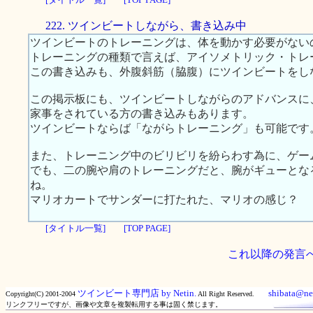
222. ツインビートしながら、書き込み中
ツインビートのトレーニングは、体を動かす必要がない
トレーニングの種類で言えば、アイソメトリック・トレ
この書き込みも、外腹斜筋（脇腹）にツインビートをし
この掲示板にも、ツインビートしながらのアドバンスに
家事をされている方の書き込みもあります。
ツインビートならば「ながらトレーニング」も可能です
また、トレーニング中のビリビリを紛らわす為に、ゲー
でも、二の腕や肩のトレーニングだと、腕がギューとな
ね。
マリオカートでサンダーに打たれた、マリオの感じ？
[タイトル一覧]
[TOP PAGE]
これ以降の発言
ツインビート専門店 by Netin.
shibata@net
Copyright(C) 2001-2004
All Right Reserved.
リンクフリーですが、画像や文章を複製転用する事は固く禁じます。