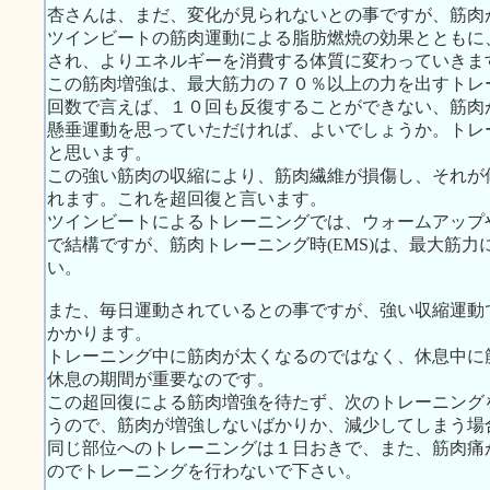
杏さんは、まだ、変化が見られないとの事ですが、筋肉
ツインビートの筋肉運動による脂肪燃焼の効果とともに
され、よりエネルギーを消費する体質に変わっていきま
この筋肉増強は、最大筋力の７０％以上の力を出すトレ
回数で言えば、１０回も反復することができない、筋肉
懸垂運動を思っていただければ、よいでしょうか。トレ
と思います。
この強い筋肉の収縮により、筋肉繊維が損傷し、それが
れます。これを超回復と言います。
ツインビートによるトレーニングでは、ウォームアップ
で結構ですが、筋肉トレーニング時(EMS)は、最大筋
い。
また、毎日運動されているとの事ですが、強い収縮運動
かかります。
トレーニング中に筋肉が太くなるのではなく、休息中に
休息の期間が重要なのです。
この超回復による筋肉増強を待たず、次のトレーニング
うので、筋肉が増強しないばかりか、減少してしまう場
同じ部位へのトレーニングは１日おきで、また、筋肉痛
のでトレーニングを行わないで下さい。