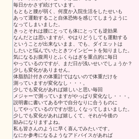
毎日かかさず続けています。
もともと腰が弱く、何度か入院生活をしたせいも
あって運動すること自体恐怖を感じてしまうように
なってしまいました。
きっとそれは腰にとっても体にとっても逆効果
なんだとは思いますが、やはりどうしても運動する
ということが出来ないまま、でも、ダイエットは
したいと悩んでいたときツインビートを知りました。
気になるお腹周りとふくらはぎを重点的に毎日
やっているのですが、まだ日が浅いせいでしょうか？
少しも変化がありません。
体脂肪計付きの体重計ではないので体重だけを
測っていますが変化なし・・・。
少しでも変化があれば嬉しいと思い毎回
メジャーで測っていますがやっぱり変化なし・・・。
説明書に書いてある中で自分なりに合うものに
してやっているのですが悲しくなってしまいました。
少しでも変化があれば嬉しくて、それが今後の
励みになりますよね。
私も皆さんのように早く喜んでみたいです。
なにか参考になるようなアドバイスがあれば