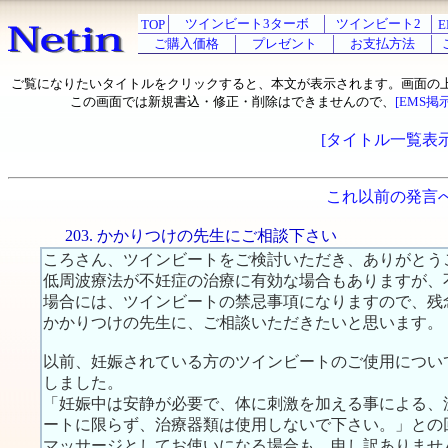
ツインビート3ターボ
ツインビート2
TOP
E
ご購入価格
プレゼント
お支払方法
ご覧になりたいタイトルをクリックすると、本文が表示されます。画面の
この画面では新規書込・修正・削除はできませんので、
[EMS掲
[タイトル一覧表示
これ以前の発言
203. かかりつけの先生にご相談下さい
ころさん、ツインビートをご検討いただき、ありがとう
低周波療法が不妊症の治療に有効な場合もありますが、
場合には、ツインビートの禁忌事項になりますので、残
かかりつけの先生に、ご相談いただきたいと思います。
以前、妊娠されている方のツインビートのご使用につい
しました。
「妊娠中は安静が必要で、体に刺激を加える事による、
ートに限らず、治療器類は使用しないで下さい。」との
マッサージとしてお使いになる場合も、申し訳ありませ