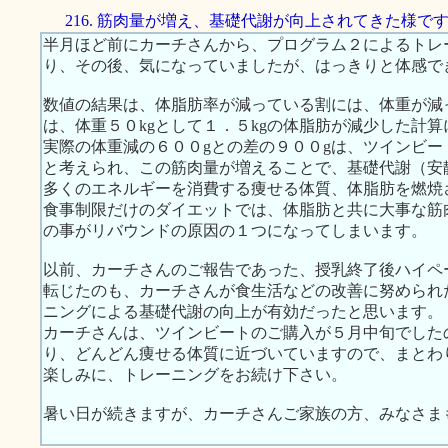
216. 筋肉量が増え、基礎代謝が向上されてきた様で
半月ほど前にカーチさんから、プログラム２によるトレ
り、その後、気になっていましたが、はっきりと体感で
数値の結果は、体脂肪率が減っている割には、体重が減
は、体重５０kgとして１．５kgの体脂肪が減少した計
実際の体重減の６００gとの差の９００gは、ツインビ
と考えられ、この筋肉量が増えることで、基礎代謝（安
多くのエネルギーを消費する痩せる体質、体脂肪を燃焼
食事制限だけのダイエットでは、体脂肪と共に大事な筋
の事がリバウンドの原因の１つになってしまいます。
以前、カーチさんのご報告であった、授乳終了後ハイペ
転じたのも、カーチさんが食生活などの改善に努められ
ニングによる基礎代謝の向上が有効だったと思います。
カーチさんは、ツインビートのご購入が５月中旬でした
り、どんどん痩せる体質に近づいていますので、まとわ
楽しみに、トレーニングをお続け下さい。
暑い日が続きますが、カーチさんご家族の方、みなさま