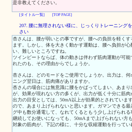
是非教えてください。
[タイトル一覧]
[TOP PAGE]
207. 腰に無理されない様に、じっくりトレーニング
さい
杏さんは、腰が弱いとの事ですが、腰への負担を軽くす
ます。しかし、体を大きく動かす運動は、腰へ負担が心
い、難しいところですね。
ツインビートならば、体の動きは伴わず筋肉運動が可能
れたのも、その理由からでしょうか。
杏さんは、どのモードをご使用でしょうか。出力は、何
ニング翌日は、筋肉痛がありますか。
杏さんの場合には無意識に腰をかばってしまい、あまり
が、効果が現れない方の多くが、出力が低く十分に筋肉
出力の目安としては、50mA以上が効果的とされていま
ので、あまり上げられないと思います。ガマンできる最
グ中も数分通電して、なれてくるともう少し上げられる
継続してお使いになっても、50mAまで上げられない方
対象の筋肉が、下記の様に、十分な収縮運動を行ってい