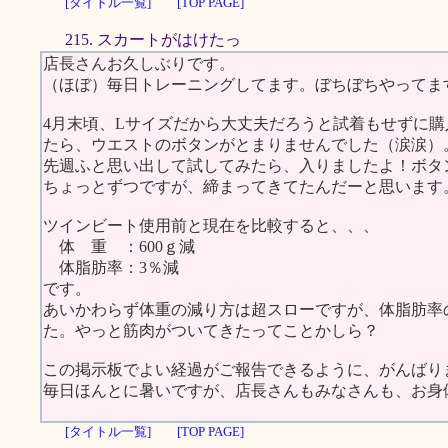
[タイトル一覧]
[TOP PAGE]
215. スカートがはけたっ
店長さんお久しぶりです。
（ほぼ）毎日トレーニングしてます。ぼちぼちやってま
4月末頃、Lサイズだから大丈夫だろうと試着もせずに
たら、ウエストのボタンがとまりませんでした（涙涙）
先週ふと思い出して試してみたら、入りましたよ！ボタ
ちょっとずつですが、締まってきてたんだーと思います
ツインビート使用前と現在を比較すると、、、
体 重 ：600ｇ減
体脂肪率：3％減
です。
あいかわらず体重の減り方は超スローですが、体脂肪率
た。やっと筋肉がついてきたってことかしら？
この掲示板でよい経過がご報告できるように、がんばり
毎日ほんとに暑いですが、店長さんもみなさんも、お身
[タイトル一覧]
[TOP PAGE]