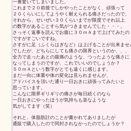
一番驚いてしまいました。
これまで２０前後でしかやったことがなく、頑張って
２０くらいにしてようやく耐えられる痛さだったので、
それから、せいぜい３０くらいまでが限度でそれ以上
の数字があることすら気がつきませんでした・・・。
さっそく返事を読んでお腹に３０ｍＡまで上げてみたの
ですがすごいですね。
さすがに足（ふくらはぎなど）は上げることが出来ませ
でしたが、どちらにしても痛さの限界というのか、、、
全力で走ったあとの腹痛のような、つったような痛さに
なってしまうのですが、これでいいのでしょうか？
５０ｍＡという数字がとても遠くに感じます。
まだ一向に体重や体の変化は見られませんが、
アドバイスを頂いた通り一日おきに頑張ってみたいと
思っています。
こんなに限界ギリギリの痛さが毎日続くのなら
一日おきにやったほうが気持ちも楽なような
気がしてます（笑）
それと、体脂肪計のことが書かれてありましたが
通販で購入したので同封されなかったのでしょうか？