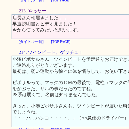
[タイトル一覧]
[TOP PAGE]
213. やったー
店長さん朝届きました．．．
早速説明書とビデオ見ました！
今から使ってみたいと思います。
[タイトル一覧]
[TOP PAGE]
214. ツインビート、ゲッチュ！
小湊ピポサルさん、ツインビートを予定通りお届けでき
ご連絡ありがとうございます。
最初は、弱い運動から徐々に体を慣らして、お使い下さ
ピポサルって、マックのＣＭの最後で、電柱（マックの
をかぶった、サルの事だったのですね。
PS系は弱くて、名前は知りませんでした。
きっと、小湊ピポサルさんも、ツインビートが届いた時
でしょうね。
「・・ハ．ハンコ・・・・。」（○○急便のドライバー）