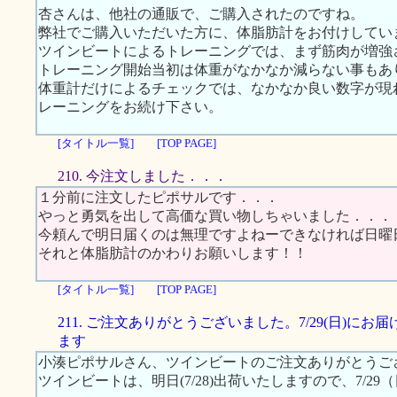
杏さんは、他社の通販で、ご購入されたのですね。
弊社でご購入いただいた方に、体脂肪計をお付けしてい
ツインビートによるトレーニングでは、まず筋肉が増強
トレーニング開始当初は体重がなかなか減らない事もあ
体重計だけによるチェックでは、なかなか良い数字が現
レーニングをお続け下さい。
[タイトル一覧]
[TOP PAGE]
210. 今注文しました．．．
１分前に注文したピポサルです．．．
やっと勇気を出して高価な買い物しちゃいました．．．
今頼んで明日届くのは無理ですよねーできなければ日曜
それと体脂肪計のかわりお願いします！！
[タイトル一覧]
[TOP PAGE]
211. ご注文ありがとうございました。7/29(日)にお
ます
小湊ピポサルさん、ツインビートのご注文ありがとうご
ツインビートは、明日(7/28)出荷いたしますので、7/2