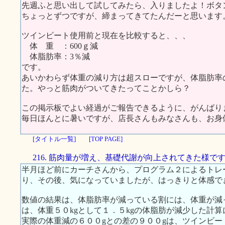
先週ふと思い出して試してみたら、入りましたよ！ボタ
ちょっとずつですが、締まってきてたんだーと思います
ツインビート使用前と現在を比較すると、、、
体 重 ：600ｇ減
体脂肪率：3％減
です。
あいかわらず体重の減り方は超スローですが、体脂肪率
た。やっと筋肉がついてきたってことかしら？
この掲示板でよい経過がご報告できるように、がんばり
毎日ほんとに暑いですが、店長さんもみなさんも、お身
[タイトル一覧]
[TOP PAGE]
216. 筋肉量が増え、基礎代謝が向上されてきた様で
半月ほど前にカーチさんから、プログラム２によるトレ
り、その後、気になっていましたが、はっきりと体感で
数値の結果は、体脂肪率が減っている割には、体重が減
は、体重５０kgとして１．５kgの体脂肪が減少した計
実際の体重減の６００gとの差の９００gは、ツインビ