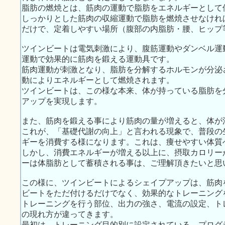
脂肪の燃焼とは、筋肉の運動で脂肪をエネルギーとして
しっかりとした筋肉の収縮運動で脂肪を燃焼させなけれ
だけで、定着しやすい場所（腹部の内脂肪・腰、ヒップ
ツインビートは電気刺激により、腹筋運動やダンベル運
運動で効果的に筋肉を鍛える運動具です。
筋肉運動が刺激となり、脂肪を分解するホルモンが分泌
動によりエネルギーとして燃焼されます。
ツインビートは、この様な本来、体が持っている脂肪を
アップを実現します。
また、筋肉を鍛える事により筋肉の量が増えると、体が
これが、「基礎代謝の向上」と言われる現象で、普段の
ギーを消費する様になります。これは、痩せやすい体質
しかし、消費エネルギーが増える以上に、摂取カロリー
ーは体脂肪として蓄積される事は、ご理解頂きたいと思
この様に、ツインビートによるシェイプアップは、筋肉
ビートをただ付けるだけでなく、効果的なトレーニング
トレーニングを行う部位、出力の強さ、電流の設定、ト
の現れ方が違ってきます。
最初は、トレーニング目的別に設定されている、プログ