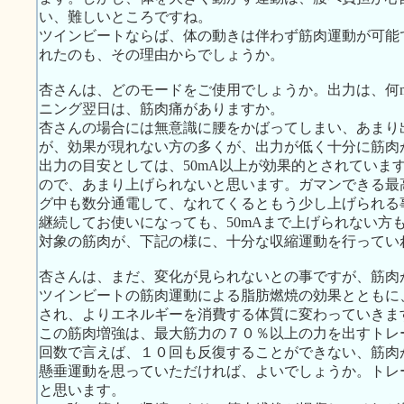
い、難しいところですね。
ツインビートならば、体の動きは伴わず筋肉運動が可能
れたのも、その理由からでしょうか。
杏さんは、どのモードをご使用でしょうか。出力は、何
ニング翌日は、筋肉痛がありますか。
杏さんの場合には無意識に腰をかばってしまい、あまり
が、効果が現れない方の多くが、出力が低く十分に筋肉
出力の目安としては、50mA以上が効果的とされていま
ので、あまり上げられないと思います。ガマンできる最
グ中も数分通電して、なれてくるともう少し上げられる
継続してお使いになっても、50mAまで上げられない方
対象の筋肉が、下記の様に、十分な収縮運動を行ってい
杏さんは、まだ、変化が見られないとの事ですが、筋肉
ツインビートの筋肉運動による脂肪燃焼の効果とともに
され、よりエネルギーを消費する体質に変わっていきま
この筋肉増強は、最大筋力の７０％以上の力を出すトレ
回数で言えば、１０回も反復することができない、筋肉
懸垂運動を思っていただければ、よいでしょうか。トレ
と思います。