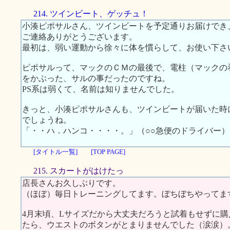
214. ツインビート、ゲッチュ！
小湊ピポサルさん、ツインビートを予定通りお届けでき
ご連絡ありがとうございます。
最初は、弱い運動から徐々に体を慣らして、お使い下さ
ピポサルって、マックのＣＭの最後で、電柱（マックの
をかぶった、サルの事だったのですね。
PS系は弱くて、名前は知りませんでした。
きっと、小湊ピポサルさんも、ツインビートが届いた時
でしょうね。
「・・ハ．ハンコ・・・・。」（○○急便のドライバー）
[タイトル一覧]
[TOP PAGE]
215. スカートがはけたっ
店長さんお久しぶりです。
（ほぼ）毎日トレーニングしてます。ぼちぼちやってま
4月末頃、Lサイズだから大丈夫だろうと試着もせずに
たら、ウエストのボタンがとまりませんでした（涙涙）