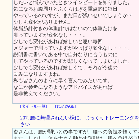
したいと悩んでいたときツインビートを知りました。
気になるお腹周りとふくらはぎを重点的に毎日
やっているのですが、まだ日が浅いせいでしょうか？
少しも変化がありません。
体脂肪計付きの体重計ではないので体重だけを
測っていますが変化なし・・・。
少しでも変化があれば嬉しいと思い毎回
メジャーで測っていますがやっぱり変化なし・・・。
説明書に書いてある中で自分なりに合うものに
してやっているのですが悲しくなってしまいました。
少しでも変化があれば嬉しくて、それが今後の
励みになりますよね。
私も皆さんのように早く喜んでみたいです。
なにか参考になるようなアドバイスがあれば
是非教えてください。
[タイトル一覧]
[TOP PAGE]
207. 腰に無理されない様に、じっくりトレーニング
さい
杏さんは、腰が弱いとの事ですが、腰への負担を軽くす
ます。しかし、体を大きく動かす運動は、腰へ負担が心