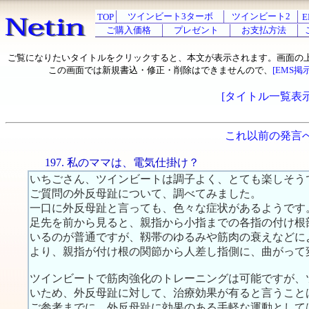
ツインビート3ターボ
ツインビート2
TOP
E
ご購入価格
プレゼント
お支払方法
ご覧になりたいタイトルをクリックすると、本文が表示されます。画面の
この画面では新規書込・修正・削除はできませんので、
[EMS掲
[タイトル一覧表示
これ以前の発言
197. 私のママは、電気仕掛け？
いちごさん、ツインビートは調子よく、とても楽しそう
ご質問の外反母趾について、調べてみました。
一口に外反母趾と言っても、色々な症状があるようです
足先を前から見ると、親指から小指までの各指の付け根
いるのが普通ですが、靱帯のゆるみや筋肉の衰えなどに
より、親指が付け根の関節から人差し指側に、曲がって
ツインビートで筋肉強化のトレーニングは可能ですが、
いため、外反母趾に対して、治療効果が有ると言うこと
ご参考までに、外反母趾に効果のある手軽な運動として