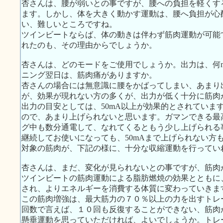
杏さんは、腰が弱いとの事ですが、腰への負担を軽くす
ます。しかし、体を大きく動かす運動は、腰へ負担が心
い、難しいところですね。
ツインビートならば、体の動きは伴わず筋肉運動が可能
れたのも、その理由からでしょうか。
杏さんは、どのモードをご使用でしょうか。出力は、何
ニング翌日は、筋肉痛がありますか。
杏さんの場合には無意識に腰をかばってしまい、あまり
が、効果が現れない方の多くが、出力が低く十分に筋肉
出力の目安としては、50mA以上が効果的とされていま
ので、あまり上げられないと思います。ガマンできる最
グ中も数分通電して、なれてくるともう少し上げられる
継続してお使いになっても、50mAまで上げられない方
対象の筋肉が、下記の様に、十分な収縮運動を行ってい
杏さんは、まだ、変化が見られないとの事ですが、筋肉
ツインビートの筋肉運動による脂肪燃焼の効果とともに
され、よりエネルギーを消費する体質に変わっていきま
この筋肉増強は、最大筋力の７０％以上の力を出すトレ
回数で言えば、１０回も反復することができない、筋肉
懸垂運動を思っていただければ、よいでしょうか。トレ