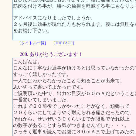
筋肉を付ける事が、腰への負担を軽減する事にもなりま
アドバイスになりましたでしょうか。
２ヶ月後に効果が現れた方もおられます。腰には無理を
をお続け下さい。
[タイトル一覧]
[TOP PAGE]
208. ありがとうございます！
こんばんは。
こんなに丁寧なお返事が頂けるとは思っていなかったの
すっごく嬉しかったです。
一人ではわからなかったことも知ることが出来て、
思い切って書いてよかったです。
ご説明頂いた中で、出力の目安が５０ｍＡだということ
一番驚いてしまいました。
これまで２０前後でしかやったことがなく、頑張って
２０くらいにしてようやく耐えられる痛さだったので、
それから、せいぜい３０くらいまでが限度でそれ以上
の数字があることすら気がつきませんでした・・・。
さっそく返事を読んでお腹に３０ｍＡまで上げてみたの