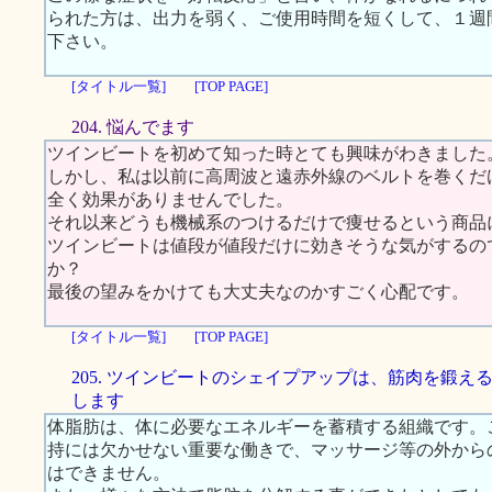
られた方は、出力を弱く、ご使用時間を短くして、１週
下さい。
[タイトル一覧]
[TOP PAGE]
204. 悩んでます
ツインビートを初めて知った時とても興味がわきました
しかし、私は以前に高周波と遠赤外線のベルトを巻くだ
全く効果がありませんでした。
それ以来どうも機械系のつけるだけで痩せるという商品
ツインビートは値段が値段だけに効きそうな気がするの
か？
最後の望みをかけても大丈夫なのかすごく心配です。
[タイトル一覧]
[TOP PAGE]
205. ツインビートのシェイプアップは、筋肉を鍛え
します
体脂肪は、体に必要なエネルギーを蓄積する組織です。
持には欠かせない重要な働きで、マッサージ等の外から
はできません。