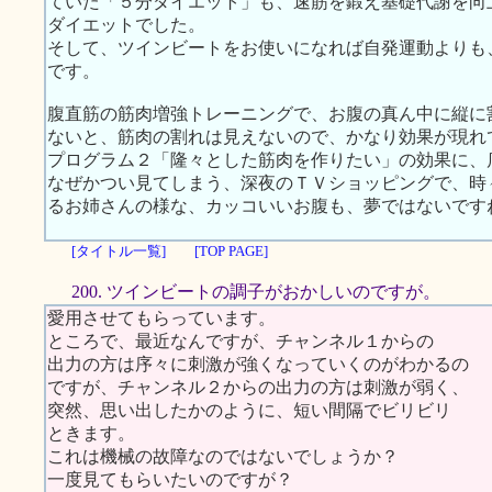
ていた「５分ダイエット」も、速筋を鍛え基礎代謝を向
ダイエットでした。
そして、ツインビートをお使いになれば自発運動よりも
です。
腹直筋の筋肉増強トレーニングで、お腹の真ん中に縦に
ないと、筋肉の割れは見えないので、かなり効果が現れ
プログラム２「隆々とした筋肉を作りたい」の効果に、
なぜかつい見てしまう、深夜のＴＶショッピングで、時
るお姉さんの様な、カッコいいお腹も、夢ではないです
[タイトル一覧]
[TOP PAGE]
200. ツインビートの調子がおかしいのですが。
愛用させてもらっています。
ところで、最近なんですが、チャンネル１からの
出力の方は序々に刺激が強くなっていくのがわかるの
ですが、チャンネル２からの出力の方は刺激が弱く、
突然、思い出したかのように、短い間隔でビリビリ
ときます。
これは機械の故障なのではないでしょうか？
一度見てもらいたいのですが？