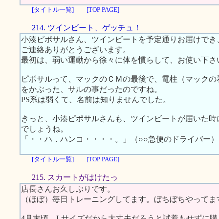
[タイトル一覧]
[TOP PAGE]
214. ツインビート、ゲッチュ！
小湊ピポサルさん、ツインビートを予定通りお届けでき
ご連絡ありがとうございます。
最初は、弱い運動から徐々に体を慣らして、お使い下さ
ピポサルって、マックのＣＭの最後で、電柱（マックの
をかぶった、サルの事だったのですね。
PS系は弱くて、名前は知りませんでした。
きっと、小湊ピポサルさんも、ツインビートが届いた時
でしょうね。
「・・ハ．ハンコ・・・・。」（○○急便のドライバー）
[タイトル一覧]
[TOP PAGE]
215. スカートがはけたっ
店長さんお久しぶりです。
（ほぼ）毎日トレーニングしてます。ぼちぼちやってま
4月末頃、Lサイズだから大丈夫だろうと試着もせずに