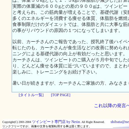
は、体重５０kgとして１．５kgの体脂肪が減少した計
実際の体重減の６００gとの差の９００gは、ツインビ
と考えられ、この筋肉量が増えることで、基礎代謝（安
多くのエネルギーを消費する痩せる体質、体脂肪を燃焼
食事制限だけのダイエットでは、体脂肪と共に大事な筋
の事がリバウンドの原因の１つになってしまいます。
以前、カーチさんのご報告であった、授乳終了後ハイペ
転じたのも、カーチさんが食生活などの改善に努められ
ニングによる基礎代謝の向上が有効だったと思います。
カーチさんは、ツインビートのご購入が５月中旬でした
り、どんどん痩せる体質に近づいていますので、まとわ
楽しみに、トレーニングをお続け下さい。
暑い日が続きますが、カーチさんご家族の方、みなさま
[タイトル一覧]
[TOP PAGE]
これ以降の発言
ツインビート専門店 by Netin.
shibata@net
Copyright(C) 2001-2004
All Right Reserved.
リンクフリーですが、画像や文章を複製転用する事は固く禁じます。