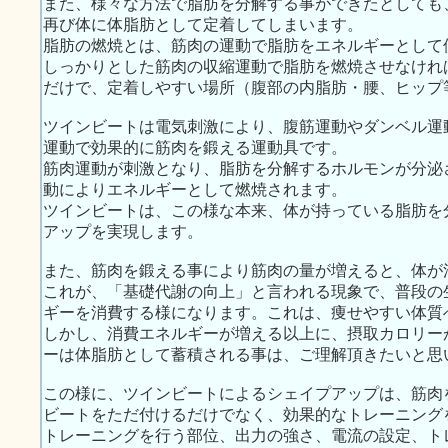
また、様々な方法で脂肪を分解する事ができたとしても
再び体に体脂肪として定着してしまいます。
脂肪の燃焼とは、筋肉の運動で脂肪をエネルギーとして
しっかりとした筋肉の収縮運動で脂肪を燃焼させなけれ
だけで、定着しやすい場所（腹部の内脂肪・腰、ヒップ
ツインビートは電気刺激により、腹筋運動やダンベル運
運動で効果的に筋肉を鍛える運動具です。
筋肉運動が刺激となり、脂肪を分解するホルモンが分泌
動によりエネルギーとして燃焼されます。
ツインビートは、この様な本来、体が持っている脂肪を
アップを実現します。
また、筋肉を鍛える事により筋肉の量が増えると、体が
これが、「基礎代謝の向上」と言われる現象で、普段の
ギーを消費する様になります。これは、痩せやすい体質
しかし、消費エネルギーが増える以上に、摂取カロリー
ーは体脂肪として蓄積される事は、ご理解頂きたいと思
この様に、ツインビートによるシェイプアップは、筋肉
ビートをただ付けるだけでなく、効果的なトレーニング
トレーニングを行う部位、出力の強さ、電流の設定、ト