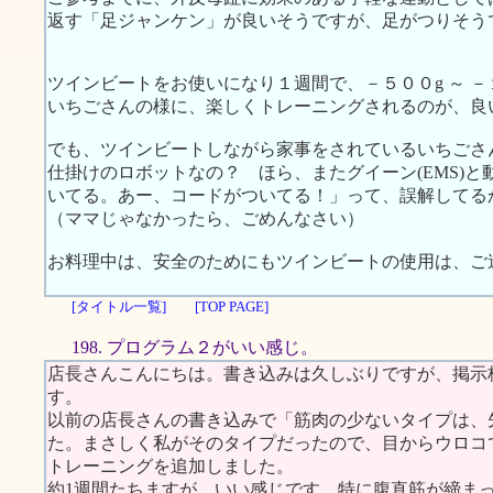
返す「足ジャンケン」が良いそうですが、足がつりそう
ツインビートをお使いになり１週間で、－５００g ～ －
いちごさんの様に、楽しくトレーニングされるのが、良
でも、ツインビートしながら家事をされているいちごさ
仕掛けのロボットなの？ ほら、またグイーン(EMS)と動
いてる。あー、コードがついてる！」って、誤解してる
（ママじゃなかったら、ごめんなさい）
お料理中は、安全のためにもツインビートの使用は、ご
[タイトル一覧]
[TOP PAGE]
198. プログラム２がいい感じ。
店長さんこんにちは。書き込みは久しぶりですが、掲示
す。
以前の店長さんの書き込みで「筋肉の少ないタイプは、
た。まさしく私がそのタイプだったので、目からウロコ
トレーニングを追加しました。
約1週間たちますが、いい感じです。特に腹直筋が締ま