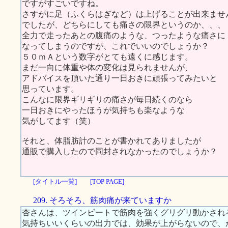
ですがすごいですね。
さすがに足（ふくらはぎなど）は上げることが出来ませ
でしたが、どちらにしても痛さの限界というのか、、、
全力で走ったあとの腹痛のような、つったような痛さに
なってしまうのですが、これでいいのでしょうか？
５０ｍＡという数字がとても遠くに感じます。
まだ一向に体重や体の変化は見られませんが、
アドバイスを頂いた通り一日おきに頑張ってみたいと
思っています。
こんなに限界ギリギリの痛さが毎日続くのなら
一日おきにやったほうが気持ちも楽なような
気がしてます（笑）
それと、体脂肪計のことが書かれてありましたが
通販で購入したので同封されなかったのでしょうか？
[タイトル一覧]
[TOP PAGE]
209. そろそろ、筋肉痛が来ていますか
杏さんは、ツインビートで筋肉を強くグリグリ動かされ
気持ちいいくらいの出力では、効果が上がらないので、