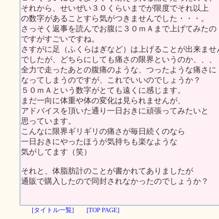
それから、せいぜい３０くらいまでが限度でそれ以上
の数字があることすら気がつきませんでした・・・。
さっそく返事を読んでお腹に３０ｍＡまで上げてみたの
ですがすごいですね。
さすがに足（ふくらはぎなど）は上げることが出来ませ
でしたが、どちらにしても痛さの限界というのか、、、
全力で走ったあとの腹痛のような、つったような痛さに
なってしまうのですが、これでいいのでしょうか？
５０ｍＡという数字がとても遠くに感じます。
まだ一向に体重や体の変化は見られませんが、
アドバイスを頂いた通り一日おきに頑張ってみたいと
思っています。
こんなに限界ギリギリの痛さが毎日続くのなら
一日おきにやったほうが気持ちも楽なような
気がしてます（笑）
それと、体脂肪計のことが書かれてありましたが
通販で購入したので同封されなかったのでしょうか？
[タイトル一覧]
[TOP PAGE]