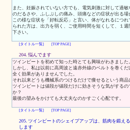
また、妊娠されていない方でも、電気刺激に対して過敏
のだるさや、ふしぶしの痛み、頭痛などの症状が出る場
この様な症状を「好転反応」と言い、体がなれるにつれ
られた方は、出力を弱く、ご使用時間を短くして、１週
下さい。
[タイトル一覧]
[TOP PAGE]
204. 悩んでます
ツインビートを初めて知った時とても興味がわきました
しかし、私は以前に高周波と遠赤外線のベルトを巻くだ
全く効果がありませんでした。
それ以来どうも機械系のつけるだけで痩せるという商品
ツインビートは値段が値段だけに効きそうな気がするの
か？
最後の望みをかけても大丈夫なのかすごく心配です。
[タイトル一覧]
[TOP PAGE]
205. ツインビートのシェイプアップは、筋肉を鍛え
します