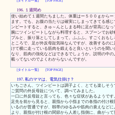
[タイトル一覧]
[TOP PAGE]
196. １週間め
使い始めて１週間たちました。体重はー５００ｇからー
ます。でも、お腹の当たりは確実にしまってきてる感じ
ンビートすると、きゅ～んとしまる時に足が背高になっ
腕にツインビートしながら料理すると、スプーンでお砂
プルと、振り落としてしまって。ふふふ。すごくおもし
ところで、足が外反母趾気味なんですが、改善するのに
けて横に走っている筋肉を鍛えると良いというのを聞い
なり、筋肉の強化などはできるでしょうか。説明の中の
載ってないのでよくわからないんですが。
[タイトル一覧]
[TOP PAGE]
197. 私のママは、電気仕掛け？
いちごさん、ツインビートは調子よく、とても楽しそう
ご質問の外反母趾について、調べてみました。
一口に外反母趾と言っても、色々な症状があるようです
足先を前から見ると、親指から小指までの各指の付け根
いるのが普通ですが、靱帯のゆるみや筋肉の衰えなどに
より、親指が付け根の関節から人差し指側に、曲がって