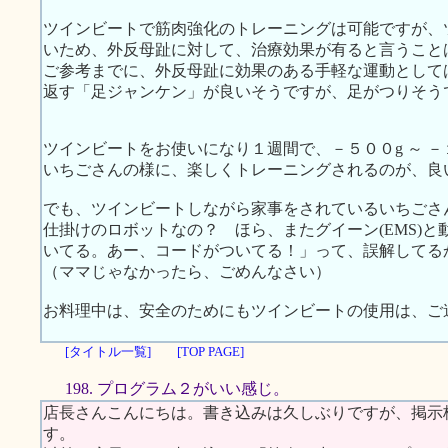
ツインビートで筋肉強化のトレーニングは可能ですが、
いため、外反母趾に対して、治療効果が有ると言うこと
ご参考までに、外反母趾に効果のある手軽な運動として
返す「足ジャンケン」が良いそうですが、足がつりそう
ツインビートをお使いになり１週間で、－５００g ～ －
いちごさんの様に、楽しくトレーニングされるのが、良
でも、ツインビートしながら家事をされているいちごさ
仕掛けのロボットなの？ ほら、またグイーン(EMS)と動
いてる。あー、コードがついてる！」って、誤解してる
（ママじゃなかったら、ごめんなさい）
お料理中は、安全のためにもツインビートの使用は、ご
[タイトル一覧]
[TOP PAGE]
198. プログラム２がいい感じ。
店長さんこんにちは。書き込みは久しぶりですが、掲示
す。