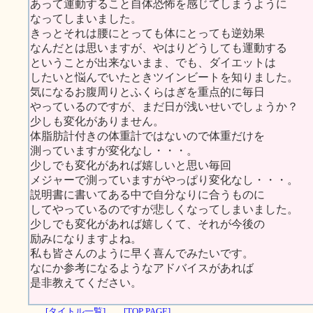
あって運動すること自体恐怖を感じてしまうように
なってしまいました。
きっとそれは腰にとっても体にとっても逆効果
なんだとは思いますが、やはりどうしても運動する
ということが出来ないまま、でも、ダイエットは
したいと悩んでいたときツインビートを知りました。
気になるお腹周りとふくらはぎを重点的に毎日
やっているのですが、まだ日が浅いせいでしょうか？
少しも変化がありません。
体脂肪計付きの体重計ではないので体重だけを
測っていますが変化なし・・・。
少しでも変化があれば嬉しいと思い毎回
メジャーで測っていますがやっぱり変化なし・・・。
説明書に書いてある中で自分なりに合うものに
してやっているのですが悲しくなってしまいました。
少しでも変化があれば嬉しくて、それが今後の
励みになりますよね。
私も皆さんのように早く喜んでみたいです。
なにか参考になるようなアドバイスがあれば
是非教えてください。
[タイトル一覧]
[TOP PAGE]