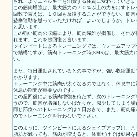
され、よりエネルギーを消費する体質に変わっていきま
この筋肉増強は、最大筋力の７０％以上の力を出すトレ
回数で言えば、１０回も反復することができない、筋肉
懸垂運動を思っていただければ、よいでしょうか。トレ
と思います。
この強い筋肉の収縮により、筋肉繊維が損傷し、それが
れます。これを超回復と言います。
ツインビートによるトレーニングでは、ウォームアップ
で結構ですが、筋肉トレーニング時(EMS)は、最大筋
い。
また、毎日運動されているとの事ですが、強い収縮運動
かかります。
トレーニング中に筋肉が太くなるのではなく、休息中に
休息の期間が重要なのです。
この超回復による筋肉増強を待たず、次のトレーニング
うので、筋肉が増強しないばかりか、減少してしまう場
同じ部位へのトレーニングは１日おきで、また、筋肉痛
のでトレーニングを行わないで下さい。
このように、ツインビートによるシェイプアップは、ま
脂肪が減っても、筋肉が増えると、体重だけでは効果を