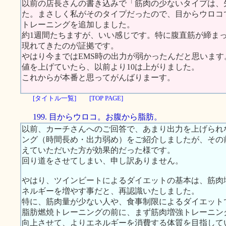
以前の店長さんの書き込みで「筋肉の少ないタイプは、
た。まさしく私がそのタイプだったので、目からウロコ
トレーニングを追加しました。
約1週間たちますが、いい感じです。特に腹直筋が締ま
現れてきたのが証拠です。
やはり今まではEMS時の出力が弱かったんだと思いま
値を上げていたら、以前より10は上がりました。
これからが本番と思ってがんばりまーす。
[タイトル一覧]
[TOP PAGE]
199. 目からウロコ。お腹から脂肪。
以前、カーチさんへのご回答で、あまり出力を上げられ
ング（時間長め・出力弱め）をご紹介しましたが、その
えていただいた方が効果的だった様です。
回り道をさせてしまい、申し訳ありません。
やはり、ツインビートによるダイエットの基本は、筋肉
ネルギーを増やす事だと、再認識いたしました。
特に、筋肉量が少ない人や、食事制限によるダイエット
脂肪燃焼トレーニングの前に、まず筋肉増強トレーニン
向上させて、よりエネルギーを消費する体質を目指して