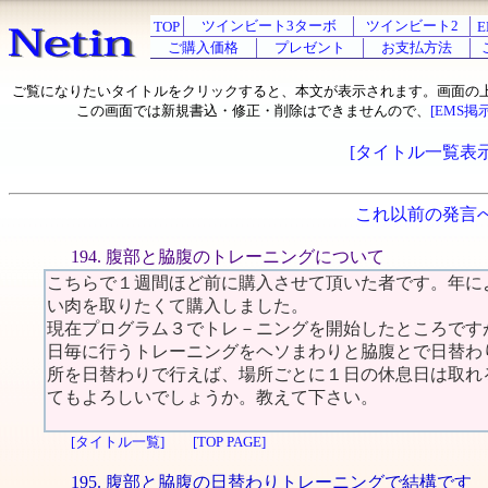
ツインビート3ターボ
ツインビート2
TOP
E
ご購入価格
プレゼント
お支払方法
ご覧になりたいタイトルをクリックすると、本文が表示されます。画面の
この画面では新規書込・修正・削除はできませんので、
[EMS掲
[タイトル一覧表示
これ以前の発言
194. 腹部と脇腹のトレーニングについて
こちらで１週間ほど前に購入させて頂いた者です。年によ
い肉を取りたくて購入しました。
現在プログラム３でトレ－ニングを開始したところです
日毎に行うトレーニングをヘソまわりと脇腹とで日替わ
所を日替わりで行えば、場所ごとに１日の休息日は取れ
てもよろしいでしょうか。教えて下さい。
[タイトル一覧]
[TOP PAGE]
195. 腹部と脇腹の日替わりトレーニングで結構です