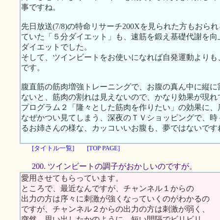
事ですね。
先日放送(7/8)の特命リサーチ200Xを見られた方もお
ていた「５分ダイエット」も、速筋を鍛え基礎代謝を向
ダイエットでした。
そして、ツインビートをお使いになれば自発運動よりも
です。
腹直筋の筋肉増強トレーニングで、お腹の真ん中に縦に
ないと、筋肉の割れは見えないので、かなり効果が現れ
プログラム２「隆々とした筋肉を作りたい」の効果に、
なぜかつい見てしまう、深夜のＴＶショッピングで、時
るお姉さんの様な、カッコいいお腹も、夢ではないです
[タイトル一覧]
[TOP PAGE]
200. ツインビートの調子がおかしいのですが。
愛用させてもらっています。
ところで、最近なんですが、チャンネル１からの
出力の方は序々に刺激が強くなっていくのがわかるの
ですが、チャンネル２からの出力の方は刺激が弱く、
突然、思い出したかのように、短い間隔でビリビリ