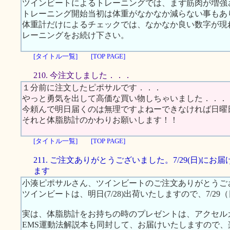
ツインビートによるトレーニングでは、まず筋肉が増強
トレーニング開始当初は体重がなかなか減らない事もあ
体重計だけによるチェックでは、なかなか良い数字が現
レーニングをお続け下さい。
[タイトル一覧]
[TOP PAGE]
210. 今注文しました．．．
１分前に注文したピポサルです．．．
やっと勇気を出して高価な買い物しちゃいました．．．
今頼んで明日届くのは無理ですよねーできなければ日曜
それと体脂肪計のかわりお願いします！！
[タイトル一覧]
[TOP PAGE]
211. ご注文ありがとうございました。7/29(日)にお
ます
小湊ピポサルさん、ツインビートのご注文ありがとうご
ツインビートは、明日(7/28)出荷いたしますので、7/2
実は、体脂肪計をお持ちの時のプレゼントは、アクセル
EMS運動法解説本も同封して、お届けいたしますので