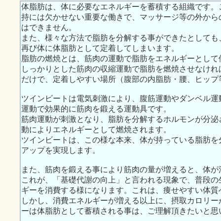
体脂肪は、体に必要なエネルギーを蓄積する組織です。
持には欠かせない重要な働きで、マッサージ等の外から
はできません。
また、様々な方法で脂肪を分解する事ができたとしても
再び体に体脂肪として定着してしまいます。
脂肪の燃焼とは、筋肉の運動で脂肪をエネルギーとして
しっかりとした筋肉の収縮運動で脂肪を燃焼させなけれ
だけで、定着しやすい場所（腹部の内脂肪・腰、ヒップ
ツインビートは電気刺激により、腹筋運動やダンベル運
運動で効果的に筋肉を鍛える運動具です。
筋肉運動が刺激となり、脂肪を分解するホルモンが分泌
動によりエネルギーとして燃焼されます。
ツインビートは、この様な本来、体が持っている脂肪を
アップを実現します。
また、筋肉を鍛える事により筋肉の量が増えると、体が
これが、「基礎代謝の向上」と言われる現象で、普段の
ギーを消費する様になります。これは、痩せやすい体質
しかし、消費エネルギーが増える以上に、摂取カロリー
ーは体脂肪として蓄積される事は、ご理解頂きたいと思